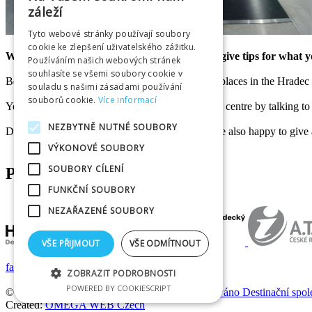
záleží
Tyto webové stránky používají soubory
cookie ke zlepšení uživatelského zážitku.
We are happy to help you plan your visit and give tips for what 
Používáním našich webových stránek
souhlasíte se všemi soubory cookie v
Besides Hradec Králové, we also focus on other places in the Hradec
souladu s našimi zásadami používání
souborů cookie.
Více informací
You can get useful information in our information centre by talking to
NEZBYTNĚ NUTNÉ SOUBORY
Do not hesitate to contact us remotely, too. We are also happy to give 
VÝKONOVÉ SOUBORY
SOUBORY CÍLENÍ
PARTNERS
FUNKČNÍ SOUBORY
NEZAŘAZENÉ SOUBORY
VŠE PŘIJMOUT
VŠE ODMÍTNOUT
facebook
|
instagram
ZOBRAZIT PODROBNOSTI
POWERED BY COOKIESCRIPT
© 2025
Infocentrum Hradec Králové je provozováno D
estinační spol
Created:
OMEGA WEB Czech