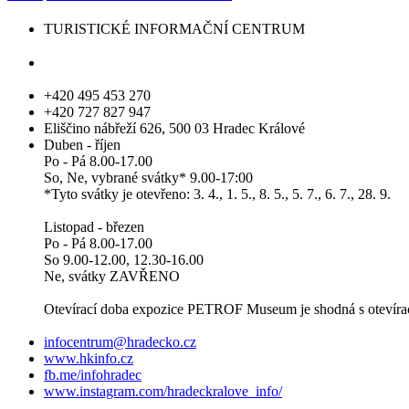
TURISTICKÉ INFORMAČNÍ CENTRUM
+420 495 453 270
+420 727 827 947
Eliščino nábřeží 626, 500 03 Hradec Králové
Duben - říjen
Po - Pá 8.00-17.00
So, Ne, vybrané svátky* 9.00-17:00
*Tyto svátky je otevřeno: 3. 4., 1. 5., 8. 5., 5. 7., 6. 7., 28. 9.
Listopad - březen
Po - Pá 8.00-17.00
So 9.00-12.00, 12.30-16.00
Ne, svátky ZAVŘENO
Otevírací doba expozice PETROF Museum je shodná s otevírací 
infocentrum@hradecko.cz
www.hkinfo.cz
fb.me/infohradec
www.instagram.com/hradeckralove_info/