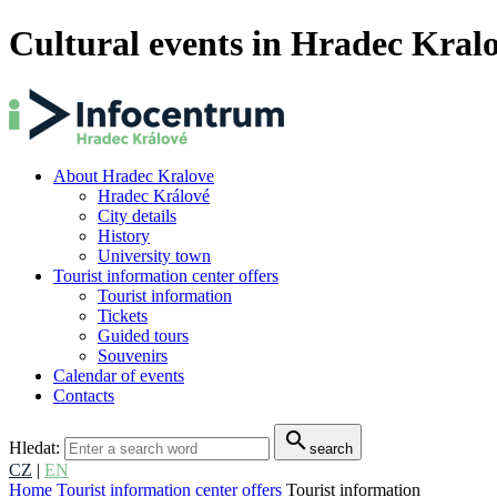
Cultural events in Hradec Kral
About Hradec Kralove
Hradec Králové
City details
History
University town
Tourist information center offers
Tourist information
Tickets
Guided tours
Souvenirs
Calendar of events
Contacts
search
Hledat:
search
CZ
|
EN
Home
Tourist information center offers
Tourist information