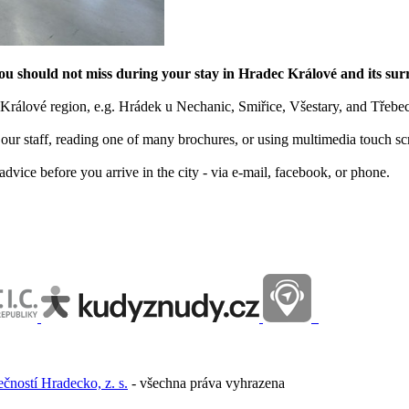
you should not miss during your stay in Hradec Králové and its su
 Králové region, e.g. Hrádek u Nechanic, Smiřice, Všestary, and Třebe
 our staff, reading one of many brochures, or using multimedia touch sc
advice before you arrive in the city - via e-mail, facebook, or phone.
ečností Hradecko, z. s.
- všechna práva vyhrazena