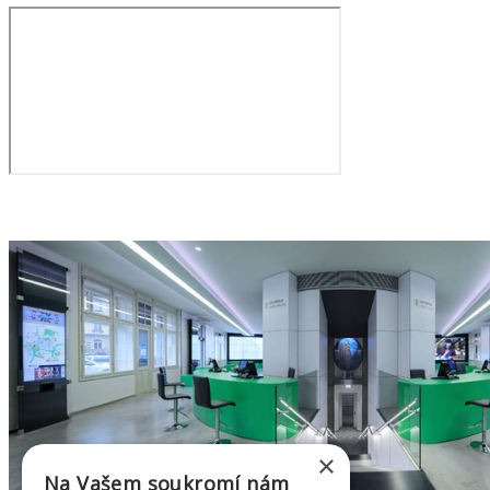
×
Na Vašem soukromí nám