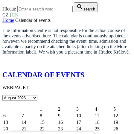
search
Hledat:
search
CZ
|
EN
Home
Calendar of events
The Information Centre is not responsible for the actual course of
the events advertised here. The calendar is continuously updated,
however, we recommend checking the event, time, admission and
available capacity on the attached links (after clicking on the More
Information label). We wish you a pleasant time in Hradec Králové.
CALENDAR OF EVENTS
WEBPAGET
1
2
3
4
5
6
7
8
9
10
11
12
13
14
15
16
17
18
19
20
21
22
23
24
25
26