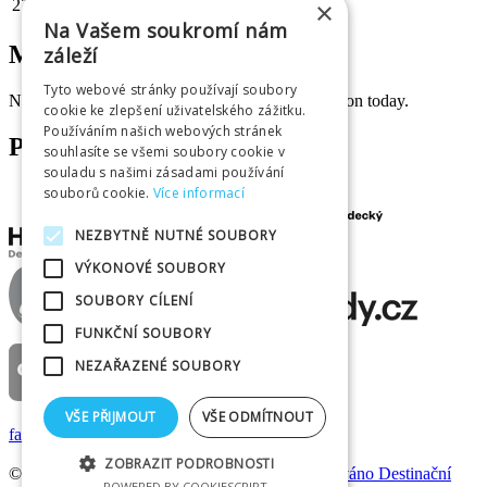
27
28
29
30
31
×
Na Vašem soukromí nám
May 2024
záleží
Tyto webové stránky používají soubory
No cultural event is taking place at selected location today.
cookie ke zlepšení uživatelského zážitku.
Používáním našich webových stránek
PARTNERS
souhlasíte se všemi soubory cookie v
souladu s našimi zásadami používání
souborů cookie.
Více informací
NEZBYTNĚ NUTNÉ SOUBORY
VÝKONOVÉ SOUBORY
SOUBORY CÍLENÍ
FUNKČNÍ SOUBORY
NEZAŘAZENÉ SOUBORY
VŠE PŘIJMOUT
VŠE ODMÍTNOUT
facebook
|
instagram
ZOBRAZIT PODROBNOSTI
© 2025
Infocentrum Hradec Králové je provozováno D
estinační
POWERED BY COOKIESCRIPT