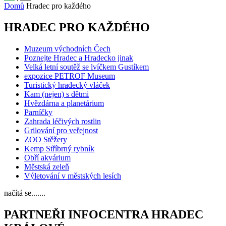
Domů
Hradec pro každého
HRADEC PRO KAŽDÉHO
Muzeum východních Čech
Poznejte Hradec a Hradecko jinak
Velká letní soutěž se lvíčkem Gustíkem
expozice PETROF Museum
Turistický hradecký vláček
Kam (nejen) s dětmi
Hvězdárna a planetárium
Parníčky
Zahrada léčivých rostlin
Grilování pro veřejnost
ZOO Stěžery
Kemp Stříbrný rybník
Obří akvárium
Městská zeleň
Výletování v městských lesích
načítá se.......
PARTNEŘI INFOCENTRA HRADEC