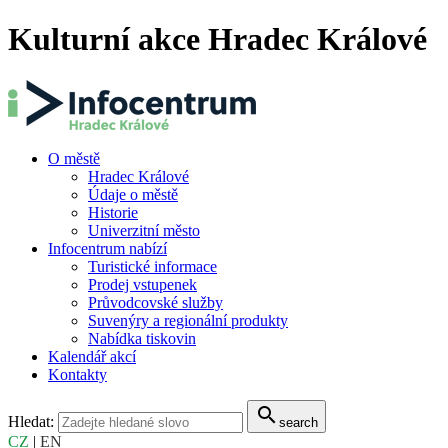
Kulturní akce Hradec Králové
O městě
Hradec Králové
Údaje o městě
Historie
Univerzitní město
Infocentrum nabízí
Turistické informace
Prodej vstupenek
Průvodcovské služby
Suvenýry a regionální produkty
Nabídka tiskovin
Kalendář akcí
Kontakty
search
Hledat:
search
CZ
|
EN