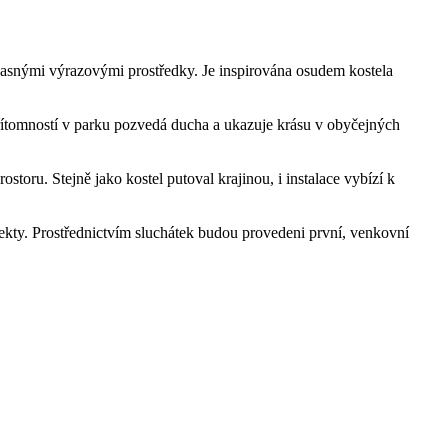
učasnými výrazovými prostředky. Je inspirována osudem kostela
 přítomností v parku pozvedá ducha a ukazuje krásu v obyčejných
storu. Stejně jako kostel putoval krajinou, i instalace vybízí k
ekty. Prostřednictvím sluchátek budou provedeni první, venkovní