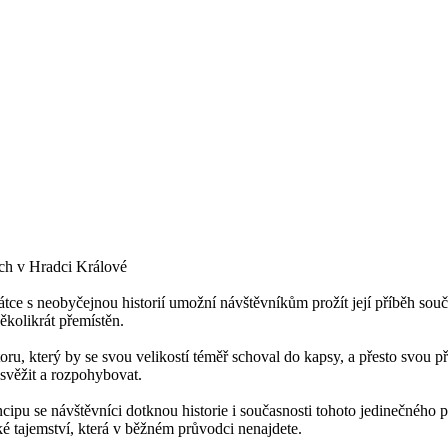
ech v Hradci Králové
átce s neobyčejnou historií umožní návštěvníkům prožít její příběh so
ěkolikrát přemístěn.
toru, který by se svou velikostí téměř schoval do kapsy, a přesto svou
svěžit a rozpohybovat.
ipu se návštěvníci dotknou historie i současnosti tohoto jedinečného pro
 tajemství, která v běžném průvodci nenajdete.