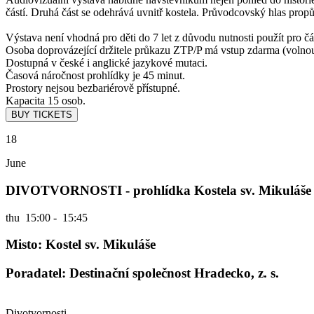
částí. Druhá část se odehrává uvnitř kostela. Průvodcovský hlas propů
Výstava není vhodná pro děti do 7 let z důvodu nutnosti použít pro čá
Osoba doprovázející držitele průkazu ZTP/P má vstup zdarma (volno
Dostupná v české i anglické jazykové mutaci.
Časová náročnost prohlídky je 45 minut.
Prostory nejsou bezbariérově přístupné.
Kapacita 15 osob.
18
June
DIVOTVORNOSTI - prohlídka Kostela sv. Mikuláše
thu
15:00 - 15:45
Misto: Kostel sv. Mikuláše
Poradatel: Destinační společnost Hradecko, z. s.
Divotvornosti