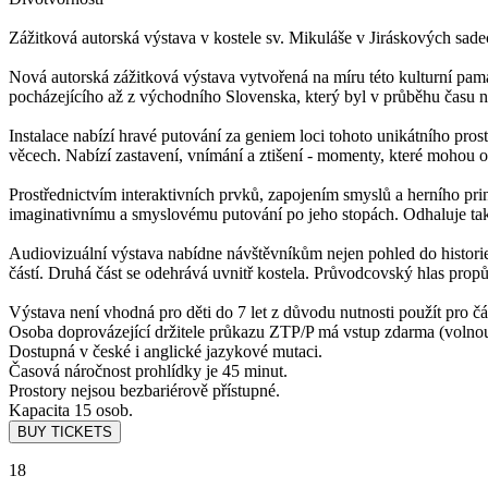
Zážitková autorská výstava v kostele sv. Mikuláše v Jiráskových sad
Nová autorská zážitková výstava vytvořená na míru této kulturní pam
pocházejícího až z východního Slovenska, který byl v průběhu času n
Instalace nabízí hravé putování za geniem loci tohoto unikátního pros
věcech. Nabízí zastavení, vnímání a ztišení - momenty, které mohou o
Prostřednictvím interaktivních prvků, zapojením smyslů a herního princ
imaginativnímu a smyslovému putování po jeho stopách. Odhaluje také
Audiovizuální výstava nabídne návštěvníkům nejen pohled do historie
částí. Druhá část se odehrává uvnitř kostela. Průvodcovský hlas propů
Výstava není vhodná pro děti do 7 let z důvodu nutnosti použít pro čá
Osoba doprovázející držitele průkazu ZTP/P má vstup zdarma (volno
Dostupná v české i anglické jazykové mutaci.
Časová náročnost prohlídky je 45 minut.
Prostory nejsou bezbariérově přístupné.
Kapacita 15 osob.
18