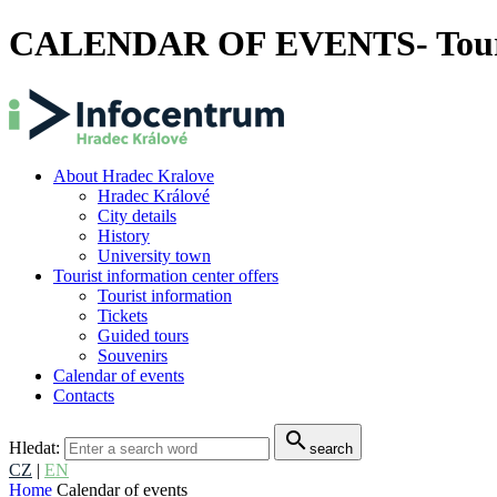
CALENDAR OF EVENTS- Tourist
About Hradec Kralove
Hradec Králové
City details
History
University town
Tourist information center offers
Tourist information
Tickets
Guided tours
Souvenirs
Calendar of events
Contacts
search
Hledat:
search
CZ
|
EN
Home
Calendar of events