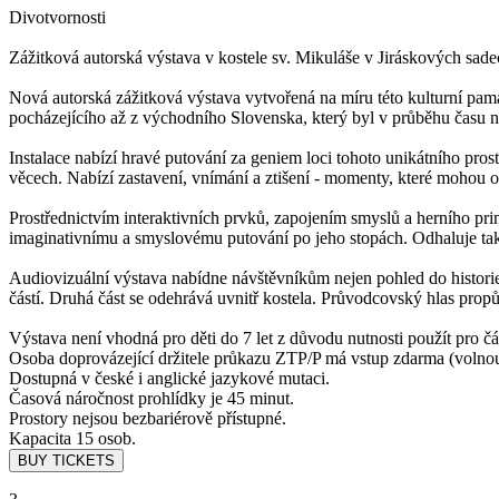
Divotvornosti
Zážitková autorská výstava v kostele sv. Mikuláše v Jiráskových sad
Nová autorská zážitková výstava vytvořená na míru této kulturní pam
pocházejícího až z východního Slovenska, který byl v průběhu času n
Instalace nabízí hravé putování za geniem loci tohoto unikátního pros
věcech. Nabízí zastavení, vnímání a ztišení - momenty, které mohou o
Prostřednictvím interaktivních prvků, zapojením smyslů a herního princ
imaginativnímu a smyslovému putování po jeho stopách. Odhaluje také
Audiovizuální výstava nabídne návštěvníkům nejen pohled do historie
částí. Druhá část se odehrává uvnitř kostela. Průvodcovský hlas propů
Výstava není vhodná pro děti do 7 let z důvodu nutnosti použít pro čá
Osoba doprovázející držitele průkazu ZTP/P má vstup zdarma (volno
Dostupná v české i anglické jazykové mutaci.
Časová náročnost prohlídky je 45 minut.
Prostory nejsou bezbariérově přístupné.
Kapacita 15 osob.