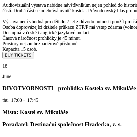
Audiovizuální výstava nabídne návštěvníkům nejen pohled do historie
částí. Druhá část se odehrává uvnitř kostela. Průvodcovský hlas propů
Výstava není vhodná pro děti do 7 let z důvodu nutnosti použít pro čá
Osoba doprovázející držitele průkazu ZTP/P má vstup zdarma (volno
Dostupná v české i anglické jazykové mutaci.
Časová náročnost prohlídky je 45 minut.
Prostory nejsou bezbariérově přístupné.
Kapacita 15 osob.
18
June
DIVOTVORNOSTI - prohlídka Kostela sv. Mikuláše
thu
17:00 - 17:45
Misto: Kostel sv. Mikuláše
Poradatel: Destinační společnost Hradecko, z. s.