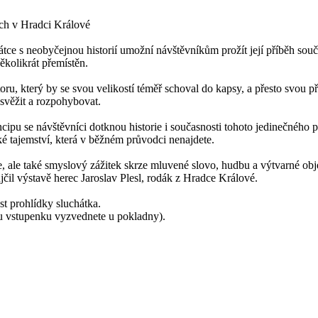
ech v Hradci Králové
átce s neobyčejnou historií umožní návštěvníkům prožít její příběh so
ěkolikrát přemístěn.
toru, který by se svou velikostí téměř schoval do kapsy, a přesto svou
svěžit a rozpohybovat.
ipu se návštěvníci dotknou historie i současnosti tohoto jedinečného pro
 tajemství, která v běžném průvodci nenajdete.
, ale také smyslový zážitek skrze mluvené slovo, hudbu a výtvarné obj
jčil výstavě herec Jaroslav Plesl, rodák z Hradce Králové.
st prohlídky sluchátka.
u vstupenku vyzvednete u pokladny).