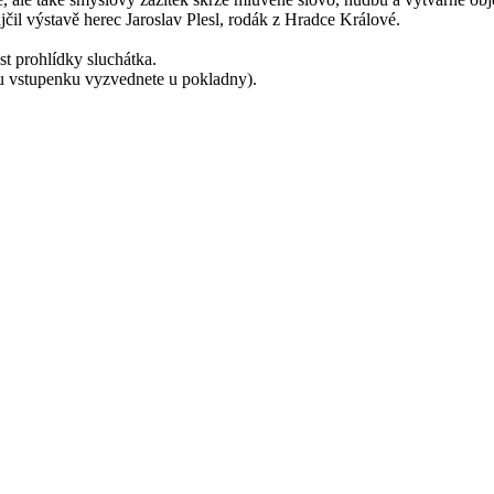
jčil výstavě herec Jaroslav Plesl, rodák z Hradce Králové.
st prohlídky sluchátka.
u vstupenku vyzvednete u pokladny).