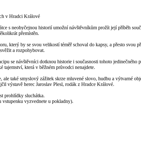
ech v Hradci Králové
átce s neobyčejnou historií umožní návštěvníkům prožít její příběh so
ěkolikrát přemístěn.
toru, který by se svou velikostí téměř schoval do kapsy, a přesto svou
svěžit a rozpohybovat.
ipu se návštěvníci dotknou historie i současnosti tohoto jedinečného pro
 tajemství, která v běžném průvodci nenajdete.
, ale také smyslový zážitek skrze mluvené slovo, hudbu a výtvarné obj
jčil výstavě herec Jaroslav Plesl, rodák z Hradce Králové.
st prohlídky sluchátka.
u vstupenku vyzvednete u pokladny).