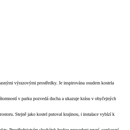
učasnými výrazovými prostředky. Je inspirována osudem kostela
 přítomností v parku pozvedá ducha a ukazuje krásu v obyčejných
storu. Stejně jako kostel putoval krajinou, i instalace vybízí k
ekty. Prostřednictvím sluchátek budou provedeni první, venkovní