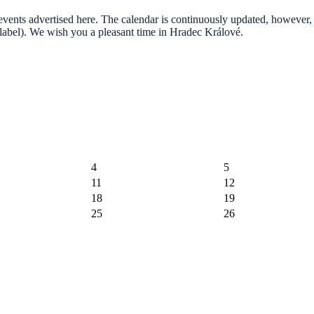
he events advertised here. The calendar is continuously updated, howeve
n label). We wish you a pleasant time in Hradec Králové.
4
5
11
12
18
19
25
26