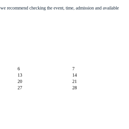
r, we recommend checking the event, time, admission and available
6
7
13
14
20
21
27
28