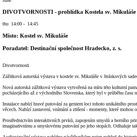
June
DIVOTVORNOSTI - prohlídka Kostela sv. Mikuláše
thu
14:00 - 14:45
Misto: Kostel sv. Mikuláše
Poradatel: Destinační společnost Hradecko, z. s.
Divotvornosti
Zážitková autorská výstava v kostele sv. Mikuláše v Jiráskových sad
Nová autorská zážitková výstava vytvořená na míru této kulturní pam
pocházejícího až z východního Slovenska, který byl v průběhu času n
Instalace nabízí hravé putování za geniem loci tohoto unikátního pros
věcech. Nabízí zastavení, vnímání a ztišení - momenty, které mohou o
Prostřednictvím interaktivních prvků, zapojením smyslů a herního princ
imaginativnímu a smyslovému putování po jeho stopách. Odhaluje také
Audiovizuální výstava nabídne návštěvníkům nejen pohled do historie