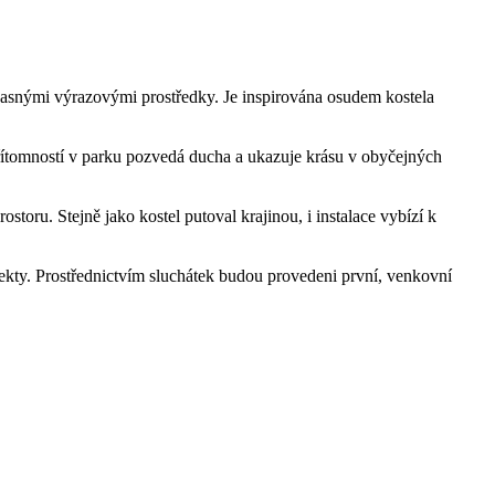
učasnými výrazovými prostředky. Je inspirována osudem kostela
 přítomností v parku pozvedá ducha a ukazuje krásu v obyčejných
storu. Stejně jako kostel putoval krajinou, i instalace vybízí k
ekty. Prostřednictvím sluchátek budou provedeni první, venkovní