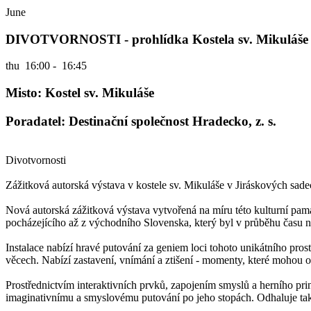
June
DIVOTVORNOSTI - prohlídka Kostela sv. Mikuláše
thu
16:00 - 16:45
Misto: Kostel sv. Mikuláše
Poradatel: Destinační společnost Hradecko, z. s.
Divotvornosti
Zážitková autorská výstava v kostele sv. Mikuláše v Jiráskových sad
Nová autorská zážitková výstava vytvořená na míru této kulturní pam
pocházejícího až z východního Slovenska, který byl v průběhu času n
Instalace nabízí hravé putování za geniem loci tohoto unikátního pros
věcech. Nabízí zastavení, vnímání a ztišení - momenty, které mohou o
Prostřednictvím interaktivních prvků, zapojením smyslů a herního princ
imaginativnímu a smyslovému putování po jeho stopách. Odhaluje také