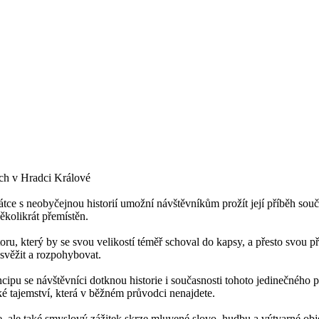
ech v Hradci Králové
átce s neobyčejnou historií umožní návštěvníkům prožít její příběh so
ěkolikrát přemístěn.
toru, který by se svou velikostí téměř schoval do kapsy, a přesto svou
svěžit a rozpohybovat.
ipu se návštěvníci dotknou historie i současnosti tohoto jedinečného pro
 tajemství, která v běžném průvodci nenajdete.
, ale také smyslový zážitek skrze mluvené slovo, hudbu a výtvarné obj