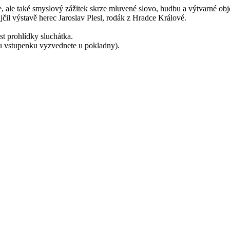
, ale také smyslový zážitek skrze mluvené slovo, hudbu a výtvarné obj
jčil výstavě herec Jaroslav Plesl, rodák z Hradce Králové.
st prohlídky sluchátka.
u vstupenku vyzvednete u pokladny).