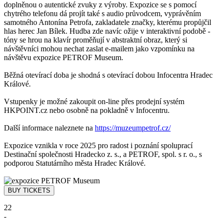
doplněnou o autentické zvuky z výroby. Expozice se s pomocí
chytrého telefonu dá projít také s audio průvodcem, vyprávěním
samotného Antonína Petrofa, zakladatele značky, kterému propůjčil
hlas herec Jan Bílek. Hudba zde navíc ožije v interaktivní podobě -
tóny se hrou na klavír proměňují v abstraktní obraz, který si
návštěvníci mohou nechat zaslat e-mailem jako vzpomínku na
návštěvu expozice PETROF Museum.
Běžná otevírací doba je shodná s otevírací dobou Infocentra Hradec
Králové.
Vstupenky je možné zakoupit on-line přes prodejní systém
HKPOINT.cz nebo osobně na pokladně v Infocentru.
Další informace naleznete na
https://muzeumpetrof.cz/
Expozice vznikla v roce 2025 pro radost i poznání spoluprací
Destinační společnosti Hradecko z. s., a PETROF, spol. s r. o., s
podporou Statutárního města Hradec Králové.
22
-