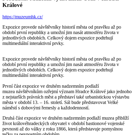
Králové
https://muzeumhk.cz/
Expozice provede návštěvníky historií města od pravěku až po
období první republiky a umožní jim nasát atmosféru života v
jednotlivých obdobích. Celkový dojem expozice podtrhují
multimediální interaktivní prvky.
Expozice provede návštěvníky historií města od pravěku až po
období první republiky a umožní jim nasát atmosféru života v
jednotlivých obdobích. Celkový dojem expozice podtrhují
multimediální interaktivní prvky.
První část expozice ve druhém nadzemním podlaží
muzea návštěvníkům ozřejmí význam Hradce Králové jako jednoho
z nejstarších právních měst a představí také urbanistickou výstavbu
města v období 13. – 16. století. Sál bude představovat Velké
náměstí s dobovými řemesly a každodenností.
Druhá část expozice ve druhém nadzemním podlaží muzea přiblíží
život královéhradeckých obyvatel v období bastionové vojenské
pevnosti až do války z roku 1866, která představuje pomyslnou
tečku za pevnostním obdobím.