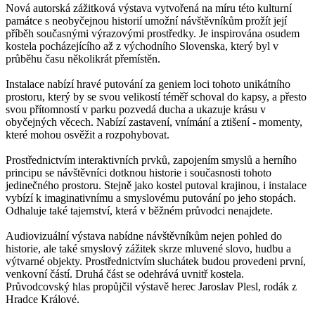
Nová autorská zážitková výstava vytvořená na míru této kulturní
památce s neobyčejnou historií umožní návštěvníkům prožít její
příběh současnými výrazovými prostředky. Je inspirována osudem
kostela pocházejícího až z východního Slovenska, který byl v
průběhu času několikrát přemístěn.
Instalace nabízí hravé putování za geniem loci tohoto unikátního
prostoru, který by se svou velikostí téměř schoval do kapsy, a přesto
svou přítomností v parku pozvedá ducha a ukazuje krásu v
obyčejných věcech. Nabízí zastavení, vnímání a ztišení - momenty,
které mohou osvěžit a rozpohybovat.
Prostřednictvím interaktivních prvků, zapojením smyslů a herního
principu se návštěvníci dotknou historie i současnosti tohoto
jedinečného prostoru. Stejně jako kostel putoval krajinou, i instalace
vybízí k imaginativnímu a smyslovému putování po jeho stopách.
Odhaluje také tajemství, která v běžném průvodci nenajdete.
Audiovizuální výstava nabídne návštěvníkům nejen pohled do
historie, ale také smyslový zážitek skrze mluvené slovo, hudbu a
výtvarné objekty. Prostřednictvím sluchátek budou provedeni první,
venkovní částí. Druhá část se odehrává uvnitř kostela.
Průvodcovský hlas propůjčil výstavě herec Jaroslav Plesl, rodák z
Hradce Králové.