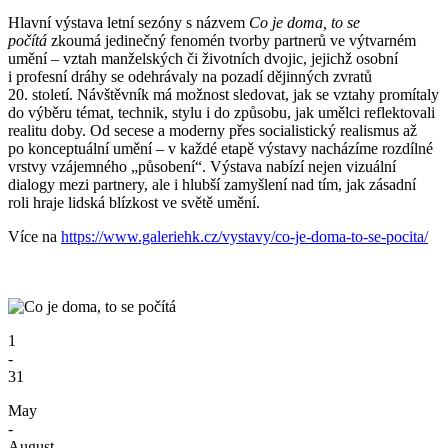
Hlavní výstava letní sezóny s názvem
Co je doma, to se
počítá
zkoumá jedinečný fenomén tvorby partnerů ve výtvarném
umění – vztah manželských či životních dvojic, jejichž osobní
i profesní dráhy se odehrávaly na pozadí dějinných zvratů
20. století. Návštěvník má možnost sledovat, jak se vztahy promítaly
do výběru témat, technik, stylu i do způsobu, jak umělci reflektovali
realitu doby. Od secese a moderny přes socialistický realismus až
po konceptuální umění – v každé etapě výstavy nacházíme rozdílné
vrstvy vzájemného „působení“. Výstava nabízí nejen vizuální
dialogy mezi partnery, ale i hlubší zamyšlení nad tím, jak zásadní
roli hraje lidská blízkost ve světě umění.
Více na
https://www.galeriehk.cz/vystavy/co-je-doma-to-se-pocita/
1
-
31
May
-
August