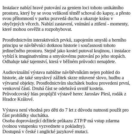
Instalace nabízí hravé putování za geniem loci tohoto unikátního
prostoru, který by se svou velikostí téměř schoval do kapsy, a přesto
svou přítomností v parku pozvedá ducha a ukazuje krásu v
obyčejných věcech. Nabízí zastavení, vnímání a ztišení - momenty,
které mohou osvěžit a rozpohybovat.
Prostřednictvím interaktivních prvků, zapojením smyslů a herního
principu se návštěvníci dotknou historie i současnosti tohoto
jedinečného prostoru. Stejně jako kostel putoval krajinou, i instalace
vybízí k imaginativnímu a smyslovému putování po jeho stopách.
Odhaluje také tajemství, která v běžném průvodci nenajdete.
Audiovizuální výstava nabídne návštěvníkům nejen pohled do
historie, ale také smyslový zážitek skrze mluvené slovo, hudbu a
výtvarné objekty. Prostřednictvím sluchátek budou provedeni první,
venkovní částí. Druhá část se odehrává uvnitř kostela.
Průvodcovský hlas propůjčil výstavě herec Jaroslav Plesl, rodák z
Hradce Králové.
Výstava není vhodná pro děti do 7 let z důvodu nutnosti použít pro
část prohlídky sluchátka.
Osoba doprovázející držitele průkazu ZTP/P má vstup zdarma
(volnou vstupenku vyzvednete u pokladny).
Dostupná v české i anglické jazykové mutaci.