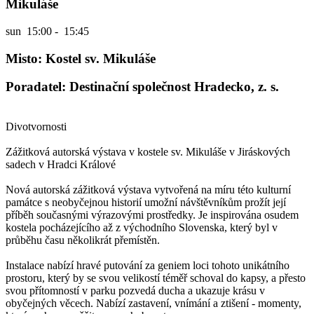
Mikuláše
sun
15:00 - 15:45
Misto: Kostel sv. Mikuláše
Poradatel: Destinační společnost Hradecko, z. s.
Divotvornosti
Zážitková autorská výstava v kostele sv. Mikuláše v Jiráskových
sadech v Hradci Králové
Nová autorská zážitková výstava vytvořená na míru této kulturní
památce s neobyčejnou historií umožní návštěvníkům prožít její
příběh současnými výrazovými prostředky. Je inspirována osudem
kostela pocházejícího až z východního Slovenska, který byl v
průběhu času několikrát přemístěn.
Instalace nabízí hravé putování za geniem loci tohoto unikátního
prostoru, který by se svou velikostí téměř schoval do kapsy, a přesto
svou přítomností v parku pozvedá ducha a ukazuje krásu v
obyčejných věcech. Nabízí zastavení, vnímání a ztišení - momenty,