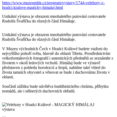
https://www.muzeumhk.cz/program/vystavy/1744-velehory-v-
hradci-kralove-magicky-himalaj.html
Unikátní výstava je obrazem mnohaletého putování cestovatele
Rudolfa Švaříčka do různých částí Himálaje.
Unikátní výstava je obrazem mnohaletého putování cestovatele
Rudolfa Švaříčka do různých částí Himálaje.
V Muzeu východních Čech v Hradci Králové budete vtaženi do
nejvyššího pohoří světa, hlavně do oblasti Tibetu. Prostřednictvím
velkoformátových fotografií i autentických předmětů se seznámíte s
životem v okolí ledových vrcholů. Himálaj bude ve výstavě
představen z pohledu horolezců a šerpů, nabídne také vhled do
života tamních obyvatel a věnovat se bude i duchovnímu životu v
oblasti.
Součástí zážitku bude návštěva buddhistického chrámu, příbytku
nomádů, ale i některých duchovních obřadů.
výstava