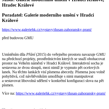
Hradec Králové
Poradatel: Galerie moderního umění v Hradci
Králové
https://www.galeriehk.cz/vystavy/dusan-zahoransky-prani/
před budovou GMU
Umístěním díla
Přání
(2015) do veřejného prostoru navazuje GMU
na předchozí projekty, prostřednictvím kterých se snaží obohacovat
prostor na Velkém náměstí v Hradci Králové. Interaktivní socha je
sestavena ze dvou sloupů, mezi nimiž je vypnuto pět ocelových
lanek. Na těchto lankách visí písmena abecedy. Písmena jsou volně
pohyblivá, což návštěvníkům umožňuje s nimi manipulovat
a sestavovat libovolná sdělení v konkrétní konfiguraci slova na pět
písmen.
Více na:
https://www.galeriehk.cz/vystavy/dusan-zahoransky-prani/