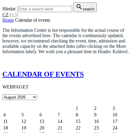
search
Hledat:
search
CZ
|
EN
Home
Calendar of events
The Information Centre is not responsible for the actual course of
the events advertised here. The calendar is continuously updated,
however, we recommend checking the event, time, admission and
available capacity on the attached links (after clicking on the More
Information label). We wish you a pleasant time in Hradec Králové.
CALENDAR OF EVENTS
WEBPAGET
1
2
3
4
5
6
7
8
9
10
11
12
13
14
15
16
17
18
19
20
21
22
23
24