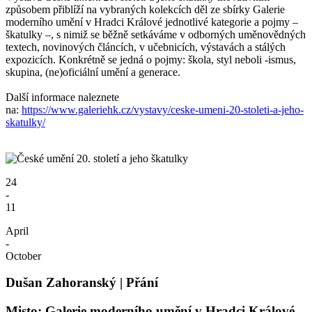
způsobem přiblíží na vybraných kolekcích děl ze sbírky Galerie
moderního umění v Hradci Králové jednotlivé kategorie a pojmy –
škatulky –, s nimiž se běžně setkáváme v odborných uměnovědných
textech, novinových článcích, v učebnicích, výstavách a stálých
expozicích. Konkrétně se jedná o pojmy: škola, styl neboli -ismus,
skupina, (ne)oficiální umění a generace.
Další informace naleznete
na:
https://www.galeriehk.cz/vystavy/ceske-umeni-20-stoleti-a-jeho-
skatulky/
24
-
11
April
-
October
Dušan Zahoranský | Přání
Misto: Galerie moderního umění v Hradci Králové,