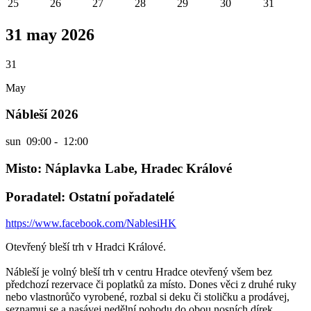
25
26
27
28
29
30
31
31 may 2026
31
May
Nábleší 2026
sun
09:00 - 12:00
Misto: Náplavka Labe, Hradec Králové
Poradatel: Ostatní pořadatelé
https://www.facebook.com/NablesiHK
Otevřený bleší trh v Hradci Králové.
Nábleší je volný bleší trh v centru Hradce otevřený všem bez
předchozí rezervace či poplatků za místo. Dones věci z druhé ruky
nebo vlastnorůčo vyrobené, rozbal si deku či stoličku a prodávej,
seznamuj se a nasávej nedělní pohodu do obou nosních dírek.