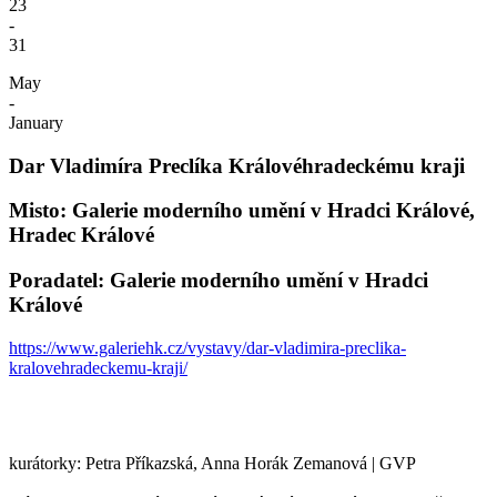
23
-
31
May
-
January
Dar Vladimíra Preclíka Královéhradeckému kraji
Misto: Galerie moderního umění v Hradci Králové,
Hradec Králové
Poradatel: Galerie moderního umění v Hradci
Králové
https://www.galeriehk.cz/vystavy/dar-vladimira-preclika-
kralovehradeckemu-kraji/
kurátorky: Petra Příkazská, Anna Horák Zemanová | GVP