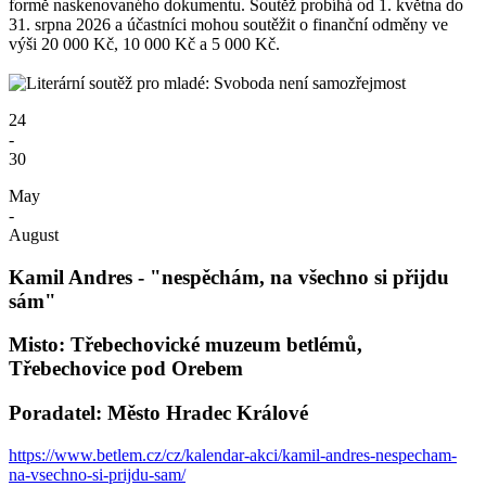
formě naskenovaného dokumentu. Soutěž probíhá od 1. května do
31. srpna 2026 a účastníci mohou soutěžit o finanční odměny ve
výši 20 000 Kč, 10 000 Kč a 5 000 Kč.
24
-
30
May
-
August
Kamil Andres - "nespěchám, na všechno si přijdu
sám"
Misto: Třebechovické muzeum betlémů,
Třebechovice pod Orebem
Poradatel: Město Hradec Králové
https://www.betlem.cz/cz/kalendar-akci/kamil-andres-nespecham-
na-vsechno-si-prijdu-sam/