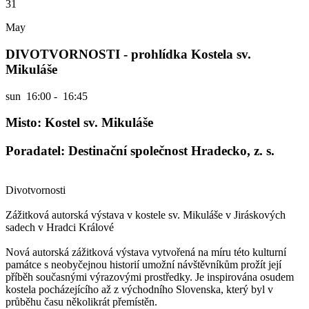
31
May
DIVOTVORNOSTI - prohlídka Kostela sv.
Mikuláše
sun
16:00 - 16:45
Misto: Kostel sv. Mikuláše
Poradatel: Destinační společnost Hradecko, z. s.
Divotvornosti
Zážitková autorská výstava v kostele sv. Mikuláše v Jiráskových
sadech v Hradci Králové
Nová autorská zážitková výstava vytvořená na míru této kulturní
památce s neobyčejnou historií umožní návštěvníkům prožít její
příběh současnými výrazovými prostředky. Je inspirována osudem
kostela pocházejícího až z východního Slovenska, který byl v
průběhu času několikrát přemístěn.