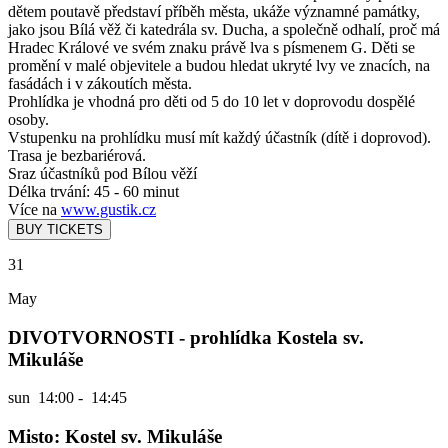
dětem poutavě představí příběh města, ukáže významné památky,
jako jsou Bílá věž či katedrála sv. Ducha, a společně odhalí, proč má
Hradec Králové ve svém znaku právě lva s písmenem G. Děti se
promění v malé objevitele a budou hledat ukryté lvy ve znacích, na
fasádách i v zákoutích města.
Prohlídka je vhodná pro děti od 5 do 10 let v doprovodu dospělé
osoby.
Vstupenku na prohlídku musí mít každý účastník (dítě i doprovod).
Trasa je bezbariérová.
Sraz účastníků pod Bílou věží
Délka trvání: 45 - 60 minut
Více na
www.gustik.cz
31
May
DIVOTVORNOSTI - prohlídka Kostela sv.
Mikuláše
sun
14:00 - 14:45
Misto: Kostel sv. Mikuláše