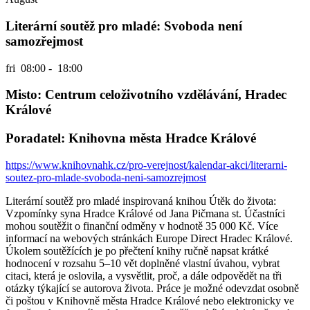
Literární soutěž pro mladé: Svoboda není
samozřejmost
fri
08:00 - 18:00
Misto: Centrum celoživotního vzdělávání, Hradec
Králové
Poradatel: Knihovna města Hradce Králové
https://www.knihovnahk.cz/pro-verejnost/kalendar-akci/literarni-
soutez-pro-mlade-svoboda-neni-samozrejmost
Literární soutěž pro mladé inspirovaná knihou Útěk do života:
Vzpomínky syna Hradce Králové od Jana Pičmana st. Účastníci
mohou soutěžit o finanční odměny v hodnotě 35 000 Kč. Více
informací na webových stránkách Europe Direct Hradec Králové.
Úkolem soutěžících je po přečtení knihy ručně napsat krátké
hodnocení v rozsahu 5–10 vět doplněné vlastní úvahou, vybrat
citaci, která je oslovila, a vysvětlit, proč, a dále odpovědět na tři
otázky týkající se autorova života. Práce je možné odevzdat osobně
či poštou v Knihovně města Hradce Králové nebo elektronicky ve