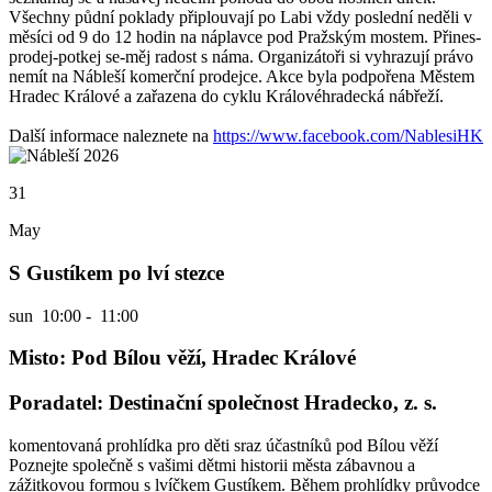
Všechny půdní poklady připlouvají po Labi vždy poslední neděli v
měsíci od 9 do 12 hodin na náplavce pod Pražským mostem. Přines-
prodej-potkej se-měj radost s náma. Organizátoři si vyhrazují právo
nemít na Nábleší komerční prodejce. Akce byla podpořena Městem
Hradec Králové a zařazena do cyklu Královéhradecká nábřeží.
Další informace naleznete na
https://www.facebook.com/NablesiHK
31
May
S Gustíkem po lví stezce
sun
10:00 - 11:00
Misto: Pod Bílou věží, Hradec Králové
Poradatel: Destinační společnost Hradecko, z. s.
komentovaná prohlídka pro děti sraz účastníků pod Bílou věží
Poznejte společně s vašimi dětmi historii města zábavnou a
zážitkovou formou s lvíčkem Gustíkem. Během prohlídky průvodce