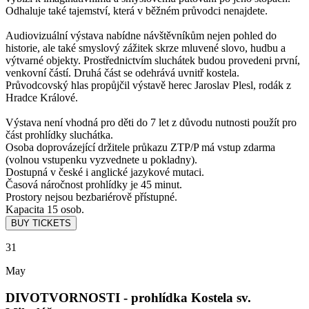
Odhaluje také tajemství, která v běžném průvodci nenajdete.
Audiovizuální výstava nabídne návštěvníkům nejen pohled do
historie, ale také smyslový zážitek skrze mluvené slovo, hudbu a
výtvarné objekty. Prostřednictvím sluchátek budou provedeni první,
venkovní částí. Druhá část se odehrává uvnitř kostela.
Průvodcovský hlas propůjčil výstavě herec Jaroslav Plesl, rodák z
Hradce Králové.
Výstava není vhodná pro děti do 7 let z důvodu nutnosti použít pro
část prohlídky sluchátka.
Osoba doprovázející držitele průkazu ZTP/P má vstup zdarma
(volnou vstupenku vyzvednete u pokladny).
Dostupná v české i anglické jazykové mutaci.
Časová náročnost prohlídky je 45 minut.
Prostory nejsou bezbariérově přístupné.
Kapacita 15 osob.
31
May
DIVOTVORNOSTI - prohlídka Kostela sv.