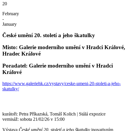
20
February
-
January
České umění 20. století a jeho škatulky
Misto: Galerie moderního umění v Hradci Králové,
Hradec Králové
Poradatel: Galerie moderního umění v Hradci
Králové
https://www.galeriehk.cz/vystavy/ceske-umeni-20-stoleti-a-jeho-
skatulky/
kurátoři: Petra Příkazská, Tomáš Kolich | Stálá expozice
vernisáž: sobota 21/02/26 v 15:00
Výstava
České umění 20. století a jeho škatulky
inovativním