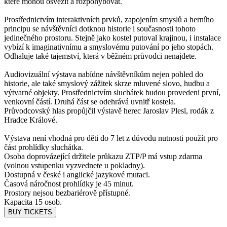
které mohou osvěžit a rozpohybovat.
Prostřednictvím interaktivních prvků, zapojením smyslů a herního
principu se návštěvníci dotknou historie i současnosti tohoto
jedinečného prostoru. Stejně jako kostel putoval krajinou, i instalace
vybízí k imaginativnímu a smyslovému putování po jeho stopách.
Odhaluje také tajemství, která v běžném průvodci nenajdete.
Audiovizuální výstava nabídne návštěvníkům nejen pohled do
historie, ale také smyslový zážitek skrze mluvené slovo, hudbu a
výtvarné objekty. Prostřednictvím sluchátek budou provedeni první,
venkovní částí. Druhá část se odehrává uvnitř kostela.
Průvodcovský hlas propůjčil výstavě herec Jaroslav Plesl, rodák z
Hradce Králové.
Výstava není vhodná pro děti do 7 let z důvodu nutnosti použít pro
část prohlídky sluchátka.
Osoba doprovázející držitele průkazu ZTP/P má vstup zdarma
(volnou vstupenku vyzvednete u pokladny).
Dostupná v české i anglické jazykové mutaci.
Časová náročnost prohlídky je 45 minut.
Prostory nejsou bezbariérově přístupné.
Kapacita 15 osob.