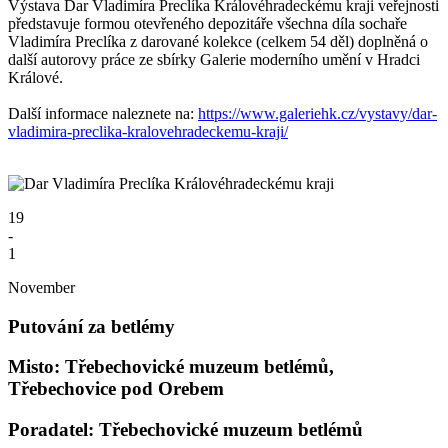
Výstava Dar Vladimíra Preclíka Královéhradeckému kraji veřejnosti
představuje formou otevřeného depozitáře všechna díla sochaře
Vladimíra Preclíka z darované kolekce (celkem 54 děl) doplněná o
další autorovy práce ze sbírky Galerie moderního umění v Hradci
Králové.
Další informace naleznete na:
https://www.galeriehk.cz/vystavy/dar-
vladimira-preclika-kralovehradeckemu-kraji/
19
-
1
November
Putování za betlémy
Misto: Třebechovické muzeum betlémů,
Třebechovice pod Orebem
Poradatel: Třebechovické muzeum betlémů