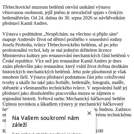
Třebechovické muzeum betlémů otevírá unikátní výstavu
věnovanou osobnosti, jejíž jméno je nerozlučně spjato s českým
betlemářstvím. Od 24. dubna do 30. srpna 2026 se návštěvníkům
představí Kamil Andres.
Výstava s podtitulem „Nespěchám, na všechno si přijdu sám“
mapuje Andresův život od dětství prožitého v sousedství rodiny
Josefa Probošta, tvůrce Třebechovického betlému, až po jeho
profesionální vrchol, kdy se stal jediným držitelem licence
Ministerstva kultury pro restaurování mechanických částí betlémů v
České republice. Více než jen restaurátor Kamil Andres je dnes
znám především jako restaurátor, který vrátil život dvěma desítkám
historických mechanických betlémů. Jeho pole působnosti je však
mnohem širší. Výstava představí podstatnou část jeho celoživotní
tvorby a ukáže ho také jako řezbáře, betlemáře, fotografa, malíře,
sběratele a všestranného technického tvůrce. V neposlední řadě jej
představí jako dlouholetého pracovníka muzea se zájmem o
regionální historii. Světová rarita: Mechanický háčkovaný betlém
Úplnou novinkou a lákadlem výstavy je mechanický háčkovaný
betlém, který vytvořil společně se svojí manželkou Jindrou. Zatímco
×
manželka háčkovala postavičky, Kamil jim díky svému technickému
Na Vašem soukromí nám
umu vdechl pohyb.
záleží
Komentované prohlídky: 4.7 a 1.8 od 10:00 do 16:00