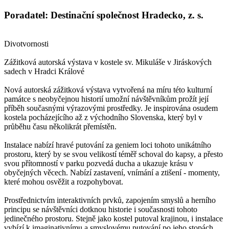
Poradatel: Destinační společnost Hradecko, z. s.
Divotvornosti
Zážitková autorská výstava v kostele sv. Mikuláše v Jiráskových
sadech v Hradci Králové
Nová autorská zážitková výstava vytvořená na míru této kulturní
památce s neobyčejnou historií umožní návštěvníkům prožít její
příběh současnými výrazovými prostředky. Je inspirována osudem
kostela pocházejícího až z východního Slovenska, který byl v
průběhu času několikrát přemístěn.
Instalace nabízí hravé putování za geniem loci tohoto unikátního
prostoru, který by se svou velikostí téměř schoval do kapsy, a přesto
svou přítomností v parku pozvedá ducha a ukazuje krásu v
obyčejných věcech. Nabízí zastavení, vnímání a ztišení - momenty,
které mohou osvěžit a rozpohybovat.
Prostřednictvím interaktivních prvků, zapojením smyslů a herního
principu se návštěvníci dotknou historie i současnosti tohoto
jedinečného prostoru. Stejně jako kostel putoval krajinou, i instalace
vybízí k imaginativnímu a smyslovému putování po jeho stopách.