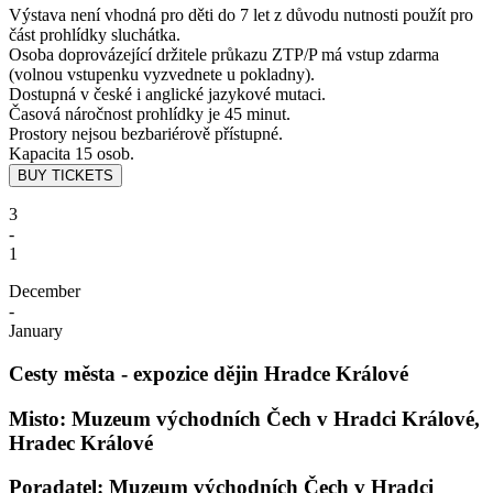
Výstava není vhodná pro děti do 7 let z důvodu nutnosti použít pro
část prohlídky sluchátka.
Osoba doprovázející držitele průkazu ZTP/P má vstup zdarma
(volnou vstupenku vyzvednete u pokladny).
Dostupná v české i anglické jazykové mutaci.
Časová náročnost prohlídky je 45 minut.
Prostory nejsou bezbariérově přístupné.
Kapacita 15 osob.
3
-
1
December
-
January
Cesty města - expozice dějin Hradce Králové
Misto: Muzeum východních Čech v Hradci Králové,
Hradec Králové
Poradatel: Muzeum východních Čech v Hradci