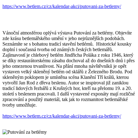
https://www.betlem.cz/cz/kalendar-akci/putovani-za-betlemy/
Vánoční atmosférou oplývá výstava Putování za betlémy. Objevíte
zde krásu betlemářského umění v jeho nejrůznějších podobách.
Seznámíte se s bohatou tradicí stavění betlémů. Historické kousky
doplní i současná tvorba od známých českých betlemářů.
Zajímavostí je chlebový betlém Jindřicha Poláka z roku 1946, který
se díky restaurátorskému zásahu dochoval až do dnešních dnů i přes
jeho omezenou trvanlivost. Na přání mnoha návštěvníků je opět
vystaven velký skleněný betlém od sklářů z Železného Brodu. Pod
skleněným poklopem je umístěna scéna Klanění Tří králů, kterou
vytvořil Jan Rod z dřeva brslenu. Autor se inspiroval již zaniklou
tradicí lidových řezbářů z Krušných hor, kteří na přelomu 19. a 20.
století s brslenem pracovali. I další vystavené exponáty mají rozličné
zpracování a použitý materiál, tak jak to rozmanitost betlemářské
tvorby umožňuje.
https://www.betlem.cz/cz/kalendar-akci/putovani-za-betlemy/