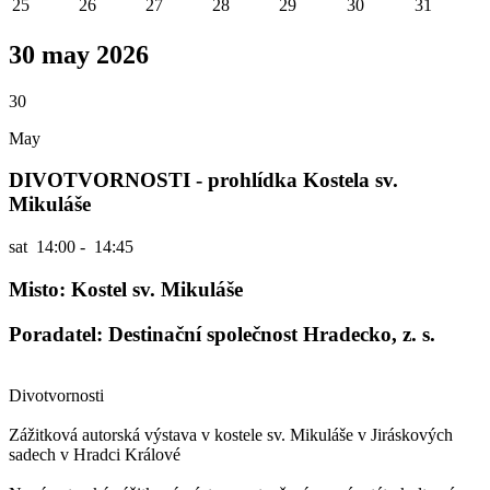
25
26
27
28
29
30
31
30 may 2026
30
May
DIVOTVORNOSTI - prohlídka Kostela sv.
Mikuláše
sat
14:00 - 14:45
Misto: Kostel sv. Mikuláše
Poradatel: Destinační společnost Hradecko, z. s.
Divotvornosti
Zážitková autorská výstava v kostele sv. Mikuláše v Jiráskových
sadech v Hradci Králové