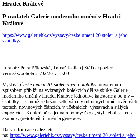
Hradec Králové
Poradatel: Galerie moderního umění v Hradci
Králové
https://www.galeriehk.cz/vystavy/ceske-umeni-20-stoleti-a-jeho-
skatulky/
kurátoři: Petra Příkazská, Tomáš Kolich | Stálá expozice
vernisáž: sobota 21/02/26 v 15:00
Výstava
České umění 20. století a jeho škatulky
inovativním
způsobem přiblíží na vybraných kolekcích děl ze sbírky Galerie
moderního umění v Hradci Králové jednotlivé kategorie a pojmy –
škatulky –, s nimiž se běžně setkáváme v odborných uměnovědných
textech, novinových článcích, v učebnicích, výstavách a stálých
expozicích. Konkrétně se jedná o pojmy: škola, styl neboli -ismus,
skupina, (ne)oficiální umění a generace.
Další informace naleznete
na:
https://www.galeriehk.cz/vystavy/ceske-umeni-20-stoleti-a-jeho-