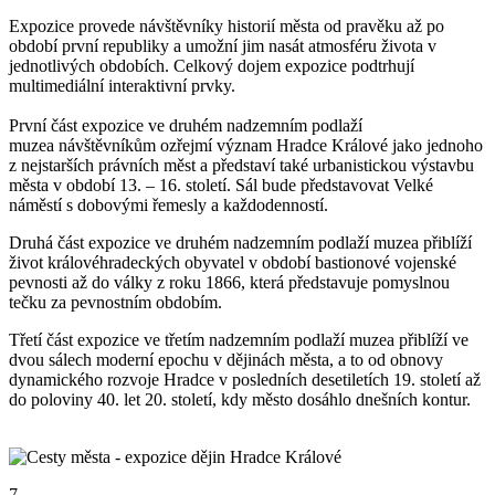
Expozice provede návštěvníky historií města od pravěku až po
období první republiky a umožní jim nasát atmosféru života v
jednotlivých obdobích. Celkový dojem expozice podtrhují
multimediální interaktivní prvky.
První část expozice ve druhém nadzemním podlaží
muzea návštěvníkům ozřejmí význam Hradce Králové jako jednoho
z nejstarších právních měst a představí také urbanistickou výstavbu
města v období 13. – 16. století. Sál bude představovat Velké
náměstí s dobovými řemesly a každodenností.
Druhá část expozice ve druhém nadzemním podlaží muzea přiblíží
život královéhradeckých obyvatel v období bastionové vojenské
pevnosti až do války z roku 1866, která představuje pomyslnou
tečku za pevnostním obdobím.
Třetí část expozice ve třetím nadzemním podlaží muzea přiblíží ve
dvou sálech moderní epochu v dějinách města, a to od obnovy
dynamického rozvoje Hradce v posledních desetiletích 19. století až
do poloviny 40. let 20. století, kdy město dosáhlo dnešních kontur.
7