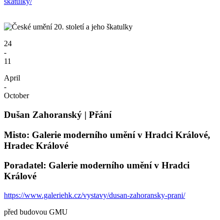
skatulky/
24
-
11
April
-
October
Dušan Zahoranský | Přání
Misto: Galerie moderního umění v Hradci Králové,
Hradec Králové
Poradatel: Galerie moderního umění v Hradci
Králové
https://www.galeriehk.cz/vystavy/dusan-zahoransky-prani/
před budovou GMU