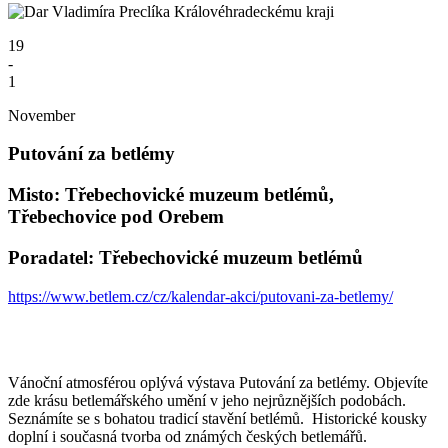
19
-
1
November
Putování za betlémy
Misto: Třebechovické muzeum betlémů,
Třebechovice pod Orebem
Poradatel: Třebechovické muzeum betlémů
https://www.betlem.cz/cz/kalendar-akci/putovani-za-betlemy/
Vánoční atmosférou oplývá výstava Putování za betlémy. Objevíte
zde krásu betlemářského umění v jeho nejrůznějších podobách.
Seznámíte se s bohatou tradicí stavění betlémů. Historické kousky
doplní i současná tvorba od známých českých betlemářů.