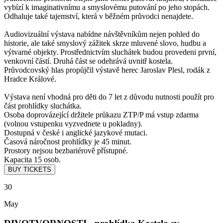
vybízí k imaginativnímu a smyslovému putování po jeho stopách.
Odhaluje také tajemství, která v běžném průvodci nenajdete.
Audiovizuální výstava nabídne návštěvníkům nejen pohled do
historie, ale také smyslový zážitek skrze mluvené slovo, hudbu a
výtvarné objekty. Prostřednictvím sluchátek budou provedeni první,
venkovní částí. Druhá část se odehrává uvnitř kostela.
Průvodcovský hlas propůjčil výstavě herec Jaroslav Plesl, rodák z
Hradce Králové.
Výstava není vhodná pro děti do 7 let z důvodu nutnosti použít pro
část prohlídky sluchátka.
Osoba doprovázející držitele průkazu ZTP/P má vstup zdarma
(volnou vstupenku vyzvednete u pokladny).
Dostupná v české i anglické jazykové mutaci.
Časová náročnost prohlídky je 45 minut.
Prostory nejsou bezbariérově přístupné.
Kapacita 15 osob.
30
May