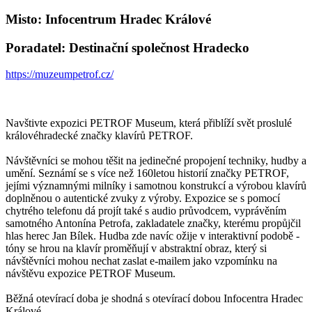
Misto: Infocentrum Hradec Králové
Poradatel: Destinační společnost Hradecko
https://muzeumpetrof.cz/
Navštivte expozici PETROF Museum, která přiblíží svět proslulé
královéhradecké značky klavírů PETROF.
Návštěvníci se mohou těšit na jedinečné propojení techniky, hudby a
umění. Seznámí se s více než 160letou historií značky PETROF,
jejími významnými milníky i samotnou konstrukcí a výrobou klavírů
doplněnou o autentické zvuky z výroby. Expozice se s pomocí
chytrého telefonu dá projít také s audio průvodcem, vyprávěním
samotného Antonína Petrofa, zakladatele značky, kterému propůjčil
hlas herec Jan Bílek. Hudba zde navíc ožije v interaktivní podobě -
tóny se hrou na klavír proměňují v abstraktní obraz, který si
návštěvníci mohou nechat zaslat e-mailem jako vzpomínku na
návštěvu expozice PETROF Museum.
Běžná otevírací doba je shodná s otevírací dobou Infocentra Hradec
Králové.