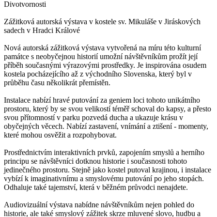
Divotvornosti
Zážitková autorská výstava v kostele sv. Mikuláše v Jiráskových
sadech v Hradci Králové
Nová autorská zážitková výstava vytvořená na míru této kulturní
památce s neobyčejnou historií umožní návštěvníkům prožít její
příběh současnými výrazovými prostředky. Je inspirována osudem
kostela pocházejícího až z východního Slovenska, který byl v
průběhu času několikrát přemístěn.
Instalace nabízí hravé putování za geniem loci tohoto unikátního
prostoru, který by se svou velikostí téměř schoval do kapsy, a přesto
svou přítomností v parku pozvedá ducha a ukazuje krásu v
obyčejných věcech. Nabízí zastavení, vnímání a ztišení - momenty,
které mohou osvěžit a rozpohybovat.
Prostřednictvím interaktivních prvků, zapojením smyslů a herního
principu se návštěvníci dotknou historie i současnosti tohoto
jedinečného prostoru. Stejně jako kostel putoval krajinou, i instalace
vybízí k imaginativnímu a smyslovému putování po jeho stopách.
Odhaluje také tajemství, která v běžném průvodci nenajdete.
Audiovizuální výstava nabídne návštěvníkům nejen pohled do
historie, ale také smyslový zážitek skrze mluvené slovo, hudbu a