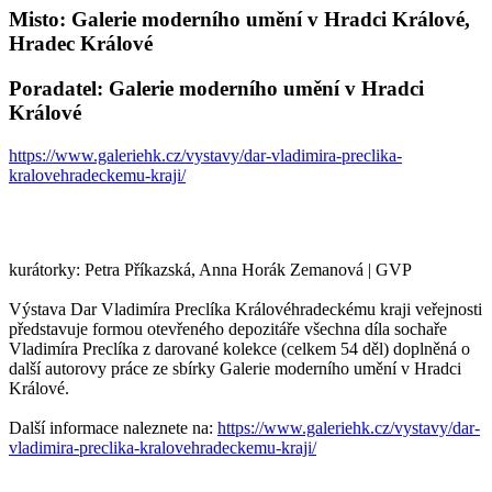
Misto: Galerie moderního umění v Hradci Králové,
Hradec Králové
Poradatel: Galerie moderního umění v Hradci
Králové
https://www.galeriehk.cz/vystavy/dar-vladimira-preclika-
kralovehradeckemu-kraji/
kurátorky: Petra Příkazská, Anna Horák Zemanová | GVP
Výstava Dar Vladimíra Preclíka Královéhradeckému kraji veřejnosti
představuje formou otevřeného depozitáře všechna díla sochaře
Vladimíra Preclíka z darované kolekce (celkem 54 děl) doplněná o
další autorovy práce ze sbírky Galerie moderního umění v Hradci
Králové.
Další informace naleznete na:
https://www.galeriehk.cz/vystavy/dar-
vladimira-preclika-kralovehradeckemu-kraji/