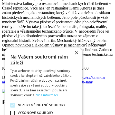
Ministerstva kultury pro restaurování mechanických částí betlémů v
České republice. Více než jen restaurátor Kamil Andres je dnes
znám především jako restaurátor, který vrátil život dvěma desítkám
historických mechanických betlémů. Jeho pole působnosti je však
mnohem širší. Výstava představí podstatnou část jeho celoživotní
tvorby a ukáže ho také jako řezbáře, betlemáře, fotografa, malíře,
sběratele a všestranného technického tvůrce. V neposlední řadě jej
představí jako dlouholetého pracovníka muzea se zájmem o
regionální historii. Světová rarita: Mechanický háčkovaný betlém
Úplnou novinkou a lákadlem výstavy je mechanický háčkovaný
betlém, který vytvořil společně se svojí manželkou Jindrou. Zatímco
×
manželka háčkovala postavičky, Kamil jim díky svému technickému
Na Vašem soukromí nám
umu vdechl pohyb.
záleží
Komentované prohlídky: 4.7 a 1.8 od 10:00 do 16:00
Tyto webové stránky používají soubory
cookie ke zlepšení uživatelského zážitku.
Další informace naleznete na
https://www.betlem.cz/cz/kalendar-
Používáním našich webových stránek
akci/kamil-andres-nespecham-na-vsechno-si-prijdu-sam/
souhlasíte se všemi soubory cookie v
souladu s našimi zásadami používání
souborů cookie.
Více informací
PARTNERS
NEZBYTNĚ NUTNÉ SOUBORY
VÝKONOVÉ SOUBORY