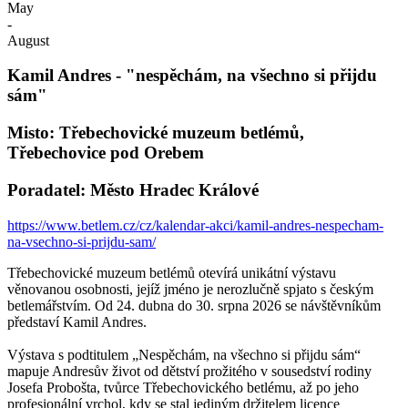
May
-
August
Kamil Andres - "nespěchám, na všechno si přijdu
sám"
Misto: Třebechovické muzeum betlémů,
Třebechovice pod Orebem
Poradatel: Město Hradec Králové
https://www.betlem.cz/cz/kalendar-akci/kamil-andres-nespecham-
na-vsechno-si-prijdu-sam/
Třebechovické muzeum betlémů otevírá unikátní výstavu
věnovanou osobnosti, jejíž jméno je nerozlučně spjato s českým
betlemářstvím. Od 24. dubna do 30. srpna 2026 se návštěvníkům
představí Kamil Andres.
Výstava s podtitulem „Nespěchám, na všechno si přijdu sám“
mapuje Andresův život od dětství prožitého v sousedství rodiny
Josefa Probošta, tvůrce Třebechovického betlému, až po jeho
profesionální vrchol, kdy se stal jediným držitelem licence