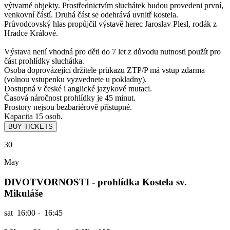
výtvarné objekty. Prostřednictvím sluchátek budou provedeni první,
venkovní částí. Druhá část se odehrává uvnitř kostela.
Průvodcovský hlas propůjčil výstavě herec Jaroslav Plesl, rodák z
Hradce Králové.
Výstava není vhodná pro děti do 7 let z důvodu nutnosti použít pro
část prohlídky sluchátka.
Osoba doprovázející držitele průkazu ZTP/P má vstup zdarma
(volnou vstupenku vyzvednete u pokladny).
Dostupná v české i anglické jazykové mutaci.
Časová náročnost prohlídky je 45 minut.
Prostory nejsou bezbariérově přístupné.
Kapacita 15 osob.
30
May
DIVOTVORNOSTI - prohlídka Kostela sv.
Mikuláše
sat
16:00 - 16:45