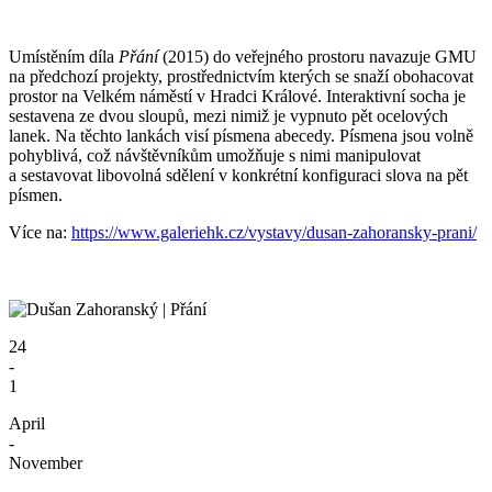
Umístěním díla
Přání
(2015) do veřejného prostoru navazuje GMU
na předchozí projekty, prostřednictvím kterých se snaží obohacovat
prostor na Velkém náměstí v Hradci Králové. Interaktivní socha je
sestavena ze dvou sloupů, mezi nimiž je vypnuto pět ocelových
lanek. Na těchto lankách visí písmena abecedy. Písmena jsou volně
pohyblivá, což návštěvníkům umožňuje s nimi manipulovat
a sestavovat libovolná sdělení v konkrétní konfiguraci slova na pět
písmen.
Více na:
https://www.galeriehk.cz/vystavy/dusan-zahoransky-prani/
24
-
1
April
-
November