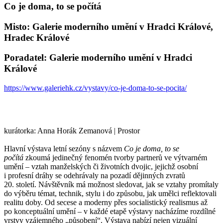
Co je doma, to se počítá
Misto: Galerie moderního umění v Hradci Králové,
Hradec Králové
Poradatel: Galerie moderního umění v Hradci
Králové
https://www.galeriehk.cz/vystavy/co-je-doma-to-se-pocita/
kurátorka: Anna Horák Zemanová | Prostor
Hlavní výstava letní sezóny s názvem
Co je doma, to se
počítá
zkoumá jedinečný fenomén tvorby partnerů ve výtvarném
umění – vztah manželských či životních dvojic, jejichž osobní
i profesní dráhy se odehrávaly na pozadí dějinných zvratů
20. století. Návštěvník má možnost sledovat, jak se vztahy promítaly
do výběru témat, technik, stylu i do způsobu, jak umělci reflektovali
realitu doby. Od secese a moderny přes socialistický realismus až
po konceptuální umění – v každé etapě výstavy nacházíme rozdílné
vrstvy vzájemného „působení“. Výstava nabízí nejen vizuální