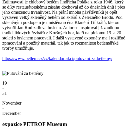
Zajímavostí je chlebový betlém Jindřicha Poláka z roku 1946, který
se díky restaurátorskému zásahu dochoval až do dnešních dnů i přes
jeho omezenou trvanlivost. Na přání mnoha návštěvníků je opět
vystaven velký skleněný betlém od sklářů z Železného Brodu. Pod
skleněným poklopem je umístěna scéna Klanění Tří králů, kterou
vytvořil Jan Rod z dřeva brslenu. Autor se inspiroval již zaniklou
tradicí lidových řezbářů z Krušných hor, kteří na přelomu 19. a 20.
století s brslenem pracovali. I další vystavené exponáty mají rozličné
zpracování a použitý materiál, tak jak to rozmanitost betlemářské
tvorby umožňuje.
https://www.betlem.cz/cz/kalendar-akci/putovani-za-betlemy/
19
-
31
November
-
December
expozice PETROF Museum