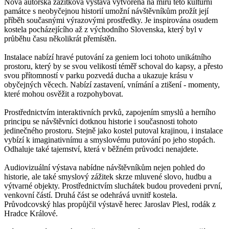
Nová autorská zážitková výstava vytvořená na míru této kulturní
památce s neobyčejnou historií umožní návštěvníkům prožít její
příběh současnými výrazovými prostředky. Je inspirována osudem
kostela pocházejícího až z východního Slovenska, který byl v
průběhu času několikrát přemístěn.
Instalace nabízí hravé putování za geniem loci tohoto unikátního
prostoru, který by se svou velikostí téměř schoval do kapsy, a přesto
svou přítomností v parku pozvedá ducha a ukazuje krásu v
obyčejných věcech. Nabízí zastavení, vnímání a ztišení - momenty,
které mohou osvěžit a rozpohybovat.
Prostřednictvím interaktivních prvků, zapojením smyslů a herního
principu se návštěvníci dotknou historie i současnosti tohoto
jedinečného prostoru. Stejně jako kostel putoval krajinou, i instalace
vybízí k imaginativnímu a smyslovému putování po jeho stopách.
Odhaluje také tajemství, která v běžném průvodci nenajdete.
Audiovizuální výstava nabídne návštěvníkům nejen pohled do
historie, ale také smyslový zážitek skrze mluvené slovo, hudbu a
výtvarné objekty. Prostřednictvím sluchátek budou provedeni první,
venkovní částí. Druhá část se odehrává uvnitř kostela.
Průvodcovský hlas propůjčil výstavě herec Jaroslav Plesl, rodák z
Hradce Králové.