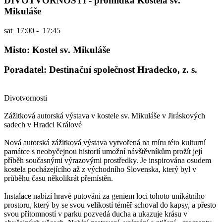
DIVOTVORNOSTI - prohlídka Kostela sv.
Mikuláše
sat
17:00 - 17:45
Misto: Kostel sv. Mikuláše
Poradatel: Destinační společnost Hradecko, z. s.
Divotvornosti
Zážitková autorská výstava v kostele sv. Mikuláše v Jiráskových
sadech v Hradci Králové
Nová autorská zážitková výstava vytvořená na míru této kulturní
památce s neobyčejnou historií umožní návštěvníkům prožít její
příběh současnými výrazovými prostředky. Je inspirována osudem
kostela pocházejícího až z východního Slovenska, který byl v
průběhu času několikrát přemístěn.
Instalace nabízí hravé putování za geniem loci tohoto unikátního
prostoru, který by se svou velikostí téměř schoval do kapsy, a přesto
svou přítomností v parku pozvedá ducha a ukazuje krásu v