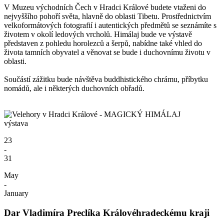
V Muzeu východních Čech v Hradci Králové budete vtaženi do
nejvyššího pohoří světa, hlavně do oblasti Tibetu. Prostřednictvím
velkoformátových fotografií i autentických předmětů se seznámíte s
životem v okolí ledových vrcholů. Himálaj bude ve výstavě
představen z pohledu horolezců a šerpů, nabídne také vhled do
života tamních obyvatel a věnovat se bude i duchovnímu životu v
oblasti.
Součástí zážitku bude návštěva buddhistického chrámu, příbytku
nomádů, ale i některých duchovních obřadů.
výstava
23
-
31
May
-
January
Dar Vladimíra Preclíka Královéhradeckému kraji