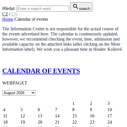
search
Hledat:
search
CZ
|
EN
Home
Calendar of events
The Information Centre is not responsible for the actual course of
the events advertised here. The calendar is continuously updated,
however, we recommend checking the event, time, admission and
available capacity on the attached links (after clicking on the More
Information label). We wish you a pleasant time in Hradec Králové.
CALENDAR OF EVENTS
WEBPAGET
1
2
3
4
5
6
7
8
9
10
11
12
13
14
15
16
17
18
19
20
21
22
23
24