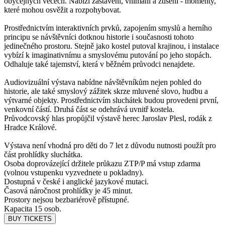
obyčejných věcech. Nabízí zastavení, vnímání a ztišení - momenty,
které mohou osvěžit a rozpohybovat.
Prostřednictvím interaktivních prvků, zapojením smyslů a herního
principu se návštěvníci dotknou historie i současnosti tohoto
jedinečného prostoru. Stejně jako kostel putoval krajinou, i instalace
vybízí k imaginativnímu a smyslovému putování po jeho stopách.
Odhaluje také tajemství, která v běžném průvodci nenajdete.
Audiovizuální výstava nabídne návštěvníkům nejen pohled do
historie, ale také smyslový zážitek skrze mluvené slovo, hudbu a
výtvarné objekty. Prostřednictvím sluchátek budou provedeni první,
venkovní částí. Druhá část se odehrává uvnitř kostela.
Průvodcovský hlas propůjčil výstavě herec Jaroslav Plesl, rodák z
Hradce Králové.
Výstava není vhodná pro děti do 7 let z důvodu nutnosti použít pro
část prohlídky sluchátka.
Osoba doprovázející držitele průkazu ZTP/P má vstup zdarma
(volnou vstupenku vyzvednete u pokladny).
Dostupná v české i anglické jazykové mutaci.
Časová náročnost prohlídky je 45 minut.
Prostory nejsou bezbariérově přístupné.
Kapacita 15 osob.