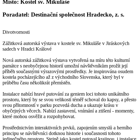
Misto: Kostel sv. Mikuláše
Poradatel: Destinační společnost Hradecko, z. s.
Divotvornosti
Zážitková autorská výstava v kostele sv. Mikuláše v Jiráskových
sadech v Hradci Králové
Nová autorská zážitková výstava vytvořená na míru této kulturní
památce s neobyčejnou historií umožní návštěvníkům prožít její
příběh současnými výrazovými prostředky. Je inspirována osudem
kostela pocházejícího až z východního Slovenska, který byl v
průběhu času několikrát přemístěn.
Instalace nabízí hravé putování za geniem loci tohoto unikátního
prostoru, který by se svou velikostí téměř schoval do kapsy, a přesto
svou přítomností v parku pozvedá ducha a ukazuje krásu v
obyčejných věcech. Nabízí zastavení, vnímání a ztišení - momenty,
které mohou osvěžit a rozpohybovat.
Prostřednictvím interaktivních prvků, zapojením smyslů a herního
principu se návštěvníci dotknou historie i současnosti tohoto
jedinečného prostoru. Stejně jako kostel putoval krajinou, i instalace