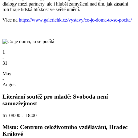
dialogy mezi partnery, ale i hlubší zamyšlení nad tím, jak zásadní
roli hraje lidská blízkost ve světě umění.
Více na
https://www.galeriehk.cz/vystavy/co-je-doma-to-se-pocita/
1
-
31
May
-
August
Literární soutěž pro mladé: Svoboda není
samozřejmost
fri
08:00 - 18:00
Misto: Centrum celoživotního vzdělávání, Hradec
Králové