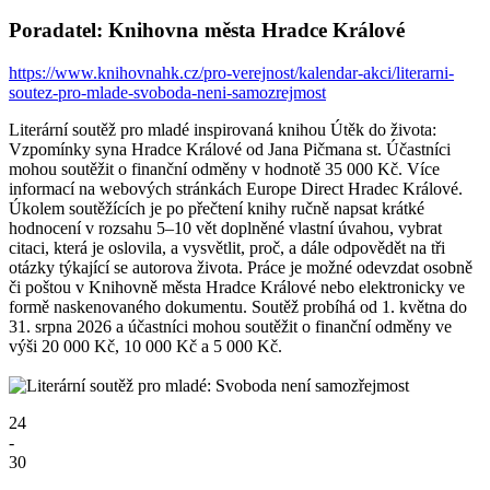
Poradatel: Knihovna města Hradce Králové
https://www.knihovnahk.cz/pro-verejnost/kalendar-akci/literarni-
soutez-pro-mlade-svoboda-neni-samozrejmost
Literární soutěž pro mladé inspirovaná knihou Útěk do života:
Vzpomínky syna Hradce Králové od Jana Pičmana st. Účastníci
mohou soutěžit o finanční odměny v hodnotě 35 000 Kč. Více
informací na webových stránkách Europe Direct Hradec Králové.
Úkolem soutěžících je po přečtení knihy ručně napsat krátké
hodnocení v rozsahu 5–10 vět doplněné vlastní úvahou, vybrat
citaci, která je oslovila, a vysvětlit, proč, a dále odpovědět na tři
otázky týkající se autorova života. Práce je možné odevzdat osobně
či poštou v Knihovně města Hradce Králové nebo elektronicky ve
formě naskenovaného dokumentu. Soutěž probíhá od 1. května do
31. srpna 2026 a účastníci mohou soutěžit o finanční odměny ve
výši 20 000 Kč, 10 000 Kč a 5 000 Kč.
24
-
30