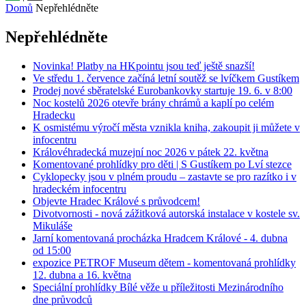
Domů
Nepřehlédněte
Nepřehlédněte
Novinka! Platby na HKpointu jsou teď ještě snazší!
Ve středu 1. července začíná letní soutěž se lvíčkem Gustíkem
Prodej nové sběratelské Eurobankovky startuje 19. 6. v 8:00
Noc kostelů 2026 otevře brány chrámů a kaplí po celém
Hradecku
K osmistému výročí města vznikla kniha, zakoupit ji můžete v
infocentru
Královéhradecká muzejní noc 2026 v pátek 22. května
Komentované prohlídky pro děti | S Gustíkem po Lví stezce
Cyklopecky jsou v plném proudu – zastavte se pro razítko i v
hradeckém infocentru
Objevte Hradec Králové s průvodcem!
Divotvornosti - nová zážitková autorská instalace v kostele sv.
Mikuláše
Jarní komentovaná procházka Hradcem Králové - 4. dubna
od 15:00
expozice PETROF Museum dětem - komentovaná prohlídky
12. dubna a 16. května
Speciální prohlídky Bílé věže u příležitosti Mezinárodního
dne průvodců