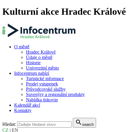
Kulturní akce Hradec Králové
O městě
Hradec Králové
Údaje o městě
Historie
Univerzitní město
Infocentrum nabízí
Turistické informace
Prodej vstupenek
Průvodcovské služby
Suvenýry a regionální produkty
Nabídka tiskovin
Kalendář akcí
Kontakty
search
Hledat:
search
CZ
|
EN