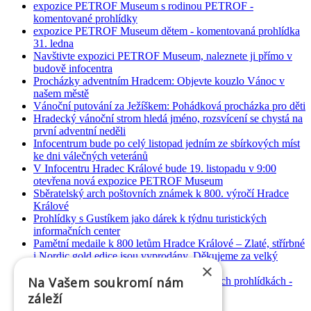
expozice PETROF Museum s rodinou PETROF -
komentované prohlídky
expozice PETROF Museum dětem - komentovaná prohlídka
31. ledna
Navštivte expozici PETROF Museum, naleznete ji přímo v
budově infocentra
Procházky adventním Hradcem: Objevte kouzlo Vánoc v
našem městě
Vánoční putování za Ježíškem: Pohádková procházka pro děti
Hradecký vánoční strom hledá jméno, rozsvícení se chystá na
první adventní neděli
Infocentrum bude po celý listopad jedním ze sbírkových míst
ke dni válečných veteránů
V Infocentru Hradec Králové bude 19. listopadu v 9:00
otevřena nová expozice PETROF Museum
Sběratelský arch poštovních známek k 800. výročí Hradce
Králové
Prohlídky s Gustíkem jako dárek k týdnu turistických
informačních center
Pamětní medaile k 800 letům Hradce Králové – Zlaté, střírbné
i Nordic gold edice jsou vyprodány. Děkujeme za velký
×
zájem.
Na Vašem soukromí nám
Poznejte Hradec Králové při komentovaných prohlídkách -
nejbližší termíny
záleží