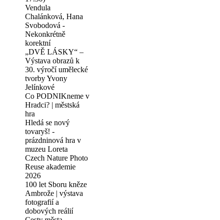
Vendula
Chalánková, Hana
Svobodová -
Nekonkrétně
korektní
„DVĚ LÁSKY“ –
Výstava obrazů k
30. výročí umělecké
tvorby Yvony
Jelínkové
Co PODNIKneme v
Hradci? | městská
hra
Hledá se nový
tovaryš! -
prázdninová hra v
muzeu Loreta
Czech Nature Photo
Reuse akademie
2026
100 let Sboru kněze
Ambrože | výstava
fotografií a
dobových reálií
Cesty města -