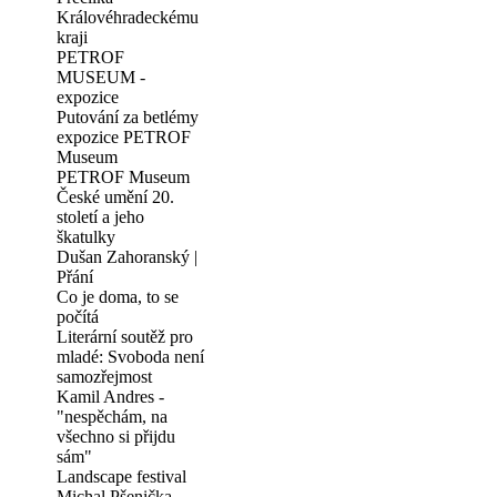
Královéhradeckému
kraji
PETROF
MUSEUM -
expozice
Putování za betlémy
expozice PETROF
Museum
PETROF Museum
České umění 20.
století a jeho
škatulky
Dušan Zahoranský |
Přání
Co je doma, to se
počítá
Literární soutěž pro
mladé: Svoboda není
samozřejmost
Kamil Andres -
"nespěchám, na
všechno si přijdu
sám"
Landscape festival
Michal Pšenička,