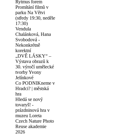
Rytmus forem
Promítání filmů v
parku Na Větvi
(středy 19:30, neděle
17:30)
Vendula
Chalánková, Hana
Svobodová -
Nekonkrétně
korektní
„DVĚ LÁSKY“ –
Výstava obrazů k
30. výročí umělecké
tvorby Yvony
Jelínkové
Co PODNIKneme v
Hradci? | městská
hra
Hledá se nový
tovaryš! -
prázdninová hra v
muzeu Loreta
Czech Nature Photo
Reuse akademie
2026