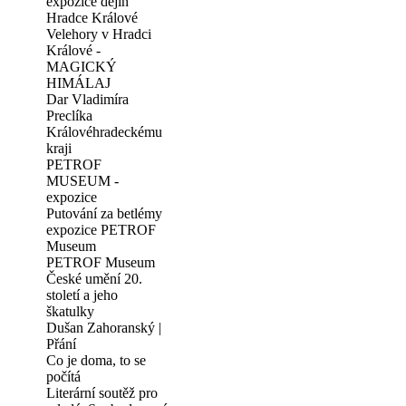
expozice dějin
Hradce Králové
Velehory v Hradci
Králové -
MAGICKÝ
HIMÁLAJ
Dar Vladimíra
Preclíka
Královéhradeckému
kraji
PETROF
MUSEUM -
expozice
Putování za betlémy
expozice PETROF
Museum
PETROF Museum
České umění 20.
století a jeho
škatulky
Dušan Zahoranský |
Přání
Co je doma, to se
počítá
Literární soutěž pro