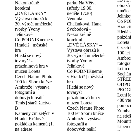
„DVĚ 
Nekonkrétně
parku Na Větvi
obrazů 
korektní
(středy 19:30,
umělec
„DVĚ LÁSKY“ –
neděle 17:30)
Jelínko
Výstava obrazů k
Vendula
Co PO
30. výročí umělecké
Chalánková, Hana
Hradci?
tvorby Yvony
Svobodová -
Hledá s
Jelínkové
Nekonkrétně
prázdn
Co PODNIKneme v
korektní
Loreta
Hradci? | městská
„DVĚ LÁSKY“ –
Czech 
hra
Výstava obrazů k
100 let
Hledá se nový
30. výročí umělecké
Ambrož
tovaryš! -
tvorby Yvony
fotogra
prázdninová hra v
Jelínkové
Letní ot
muzeu Loreta
Co PODNIKneme
Sochán
Czech Nature Photo
v Hradci? | městská
STŘE
100 let Sboru kněze
hra
ODPO
Ambrože | výstava
Hledá se nový
PROG
fotografií a
tovaryš! -
Letní l
dobových reálií
prázdninová hra v
480 vte
Tenis | starší žactvo
muzeu Loreta
pomoci
B
Czech Nature Photo
Zumba d
Kameny zmizelých v
100 let Sboru kněze
na stře
Hradci Králové |
Ambrože | výstava
Mountfi
pokládka kamenů (1.
fotografií a
Libere
na adrese
dobových reálií