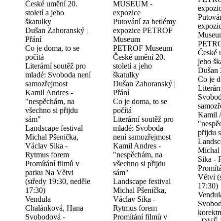
České umění 20.
MUSEUM -
expozi
století a jeho
expozice
Putová
škatulky
Putování za betlémy
expoz
Dušan Zahoranský |
expozice PETROF
Museu
Přání
Museum
PETRO
Co je doma, to se
PETROF Museum
České u
počítá
České umění 20.
jeho šk
Literární soutěž pro
století a jeho
Dušan 
mladé: Svoboda není
škatulky
Co je d
samozřejmost
Dušan Zahoranský |
Literár
Kamil Andres -
Přání
Svobod
"nespěchám, na
Co je doma, to se
samozř
všechno si přijdu
počítá
Kamil 
sám"
Literární soutěž pro
"nespě
Landscape festival
mladé: Svoboda
přijdu 
Michal Pšenička,
není samozřejmost
Landsca
Václav Sika -
Kamil Andres -
Michal
Rytmus forem
"nespěchám, na
Sika -
Promítání filmů v
všechno si přijdu
Promítá
parku Na Větvi
sám"
Větvi (
(středy 19:30, neděle
Landscape festival
17:30)
17:30)
Michal Pšenička,
Vendul
Vendula
Václav Sika -
Svobod
Chalánková, Hana
Rytmus forem
korektn
Svobodová -
Promítání filmů v