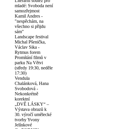
Literární soutěž pro
mladé: Svoboda není
samozřejmost
Kamil Andres -
"nespěchám, na
všechno si přijdu
sám"
Landscape festival
Michal Pšenička,
Václav Sika -
Rytmus forem
Promítání filmů v
parku Na Větvi
(středy 19:30, neděle
17:30)
Vendula
Chalánková, Hana
Svobodová -
Nekonkrétně
korektní
„DVĚ LÁSKY“ –
Výstava obrazů k
30. výročí umělecké
tvorby Yvony
Jelínkové