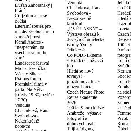
Vendula
Jelínko
Dušan Zahoranský |
Chalánková, Hana
Co PO
Přání
Svobodová -
Hradci?
Co je doma, to se
Nekonkrétně
Hledá s
počítá
korektní
prázdn
Literární soutěž pro
„DVĚ LÁSKY“ –
Loreta
mladé: Svoboda není
Výstava obrazů k
Czech 
samozřejmost
30. výročí umělecké
Reuse 
Kamil Andres -
tvorby Yvony
100 let
"nespěchám, na
Jelínkové
Ambrož
všechno si přijdu
Co PODNIKneme
fotogra
sám"
v Hradci? | městská
Letní ot
Landscape festival
hra
Svět(lo
Michal Pšenička,
Hledá se nový
Koment
Václav Sika -
tovaryš! -
Sbor k
Rytmus forem
prázdninová hra v
Letní l
Promítání filmů v
muzeu Loreta
Zumba d
parku Na Větvi
Czech Nature Photo
na stře
(středy 19:30, neděle
Reuse akademie
Pozoro
17:30)
2026
zatmění
Vendula
100 let Sboru kněze
jasné o
Chalánková, Hana
Ambrože | výstava
Femme 
Svobodová -
fotografií a
Prvok.
Nekonkrétně
dobových reálií
Román 
korektní
Taiji a Qigong |
Ďábel 