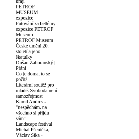
kraji
PETROF
MUSEUM -
expozice
Putování za betlémy
expozice PETROF
Museum
PETROF Museum
České umění 20.
století a jeho
škatulky
Dušan Zahoranský |
Přání
Co je doma, to se
počítá
Literární soutěž pro
mladé: Svoboda není
samozřejmost
Kamil Andres -
"nespěchám, na
všechno si přijdu
sám"
Landscape festival
Michal Pšenička,
Václav Sika -