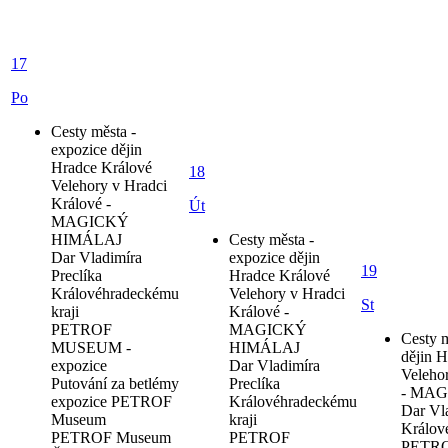
17
Po
Cesty města -
expozice dějin
Hradce Králové
18
Velehory v Hradci
Králové -
Út
MAGICKÝ
HIMÁLAJ
Cesty města -
Dar Vladimíra
expozice dějin
19
Preclíka
Hradce Králové
Královéhradeckému
Velehory v Hradci
St
kraji
Králové -
PETROF
MAGICKÝ
Cesty m
MUSEUM -
HIMÁLAJ
dějin 
expozice
Dar Vladimíra
Veleho
Putování za betlémy
Preclíka
- MA
expozice PETROF
Královéhradeckému
Dar Vla
Museum
kraji
Králov
PETROF Museum
PETROF
PETR