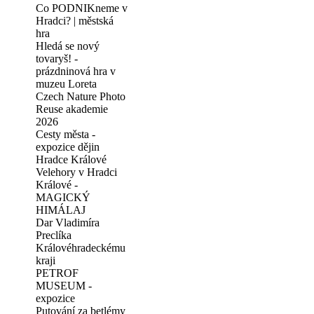
Co PODNIKneme v
Hradci? | městská
hra
Hledá se nový
tovaryš! -
prázdninová hra v
muzeu Loreta
Czech Nature Photo
Reuse akademie
2026
Cesty města -
expozice dějin
Hradce Králové
Velehory v Hradci
Králové -
MAGICKÝ
HIMÁLAJ
Dar Vladimíra
Preclíka
Královéhradeckému
kraji
PETROF
MUSEUM -
expozice
Putování za betlémy