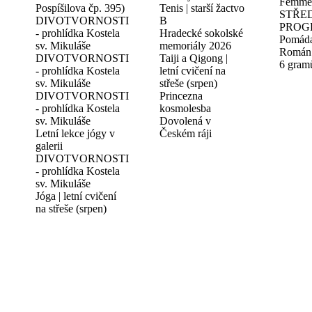
Femme 
Pospíšilova čp. 395)
Tenis | starší žactvo
STŘE
DIVOTVORNOSTI
B
PROG
- prohlídka Kostela
Hradecké sokolské
Pomád
sv. Mikuláše
memoriály 2026
Román 
DIVOTVORNOSTI
Taiji a Qigong |
6 gram
- prohlídka Kostela
letní cvičení na
sv. Mikuláše
střeše (srpen)
DIVOTVORNOSTI
Princezna
- prohlídka Kostela
kosmolesba
sv. Mikuláše
Dovolená v
Letní lekce jógy v
Českém ráji
galerii
DIVOTVORNOSTI
- prohlídka Kostela
sv. Mikuláše
Jóga | letní cvičení
na střeše (srpen)