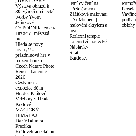
„DVĚ LÁSKY“ –
letní cvičení na
Mimořá
Výstava obrazů k
střeše (srpen)
Perseid
30. výročí umělecké
Zážitkové malování
Vavřinc
tvorby Yvony
s ArtMoment |
podívan
Jelínkové
malování akrylem a
oblohy
Co PODNIKneme v
tuší
Hradci? | městská
Reflexní terapie
hra
Tajemství hradecké
Hledá se nový
Náplavky
tovaryš! -
Sirat
prázdninová hra v
Bardotky
muzeu Loreta
Czech Nature Photo
Reuse akademie
2026
Cesty města -
expozice dějin
Hradce Králové
Velehory v Hradci
Králové -
MAGICKÝ
HIMÁLAJ
Dar Vladimíra
Preclíka
Královéhradeckému