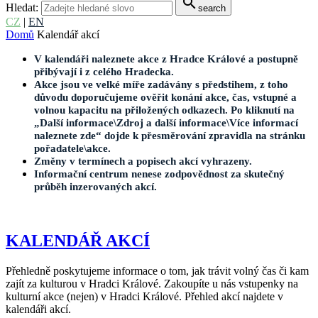
search
Hledat:
search
CZ
|
EN
Domů
Kalendář akcí
V kalendáři naleznete akce z Hradce Králové a postupně
přibývají i z celého Hradecka.
Akce jsou ve velké míře zadávány s předstihem, z toho
důvodu doporučujeme ověřit konání akce, čas, vstupné a
volnou kapacitu na přiložených odkazech. Po kliknutí na
„Další informace\Zdroj a další informace\Více informací
naleznete zde“ dojde k přesměrování zpravidla na stránku
pořadatele\akce.
Změny v termínech a popisech akcí vyhrazeny.
Informační centrum nenese zodpovědnost za skutečný
průběh inzerovaných akcí.
KALENDÁŘ AKCÍ
Přehledně poskytujeme informace o tom, jak trávit volný čas či kam
zajít za kulturou v Hradci Králové. Zakoupíte u nás vstupenky na
kulturní akce (nejen) v Hradci Králové. Přehled akcí najdete v
kalendáři akcí.