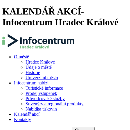
KALENDÁŘ AKCÍ-
Infocentrum Hradec Králové
O městě
Hradec Králové
Údaje o městě
Historie
Univerzitní město
Infocentrum nabízí
Turistické informace
Prodej vstupenek
Průvodcovské služby
Suvenýry a regionální produkty
Nabídka tiskovin
Kalendář akcí
Kontakty