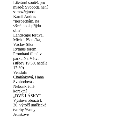
Literární soutěž pro
mladé: Svoboda není
samozřejmost
Kamil Andres -
"nespěchám, na
všechno si přijdu
sám"
Landscape festival
Michal Pšenička,
Václav Sika -
Rytmus forem
Promítání filmů v
parku Na Větvi
(středy 19:30, neděle
17:30)
Vendula
Chalánková, Hana
Svobodová -
Nekonkrétně
korektní
„DVĚ LÁSKY“ –
Výstava obrazů k
30. výročí umělecké
tvorby Yvony
Jelínkové