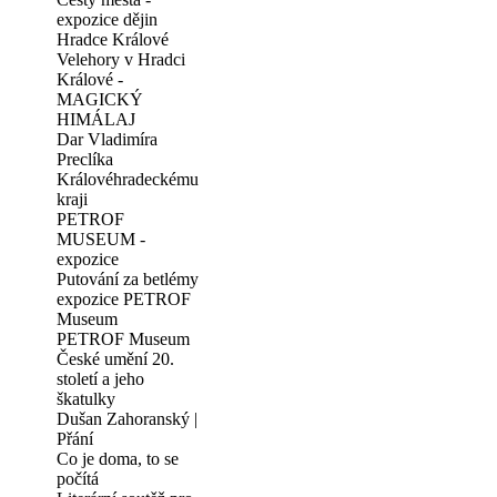
expozice dějin
Hradce Králové
Velehory v Hradci
Králové -
MAGICKÝ
HIMÁLAJ
Dar Vladimíra
Preclíka
Královéhradeckému
kraji
PETROF
MUSEUM -
expozice
Putování za betlémy
expozice PETROF
Museum
PETROF Museum
České umění 20.
století a jeho
škatulky
Dušan Zahoranský |
Přání
Co je doma, to se
počítá