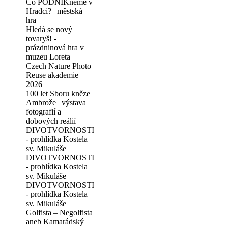
Co PODNIKneme v
Hradci? | městská
hra
Hledá se nový
tovaryš! -
prázdninová hra v
muzeu Loreta
Czech Nature Photo
Reuse akademie
2026
100 let Sboru kněze
Ambrože | výstava
fotografií a
dobových reálií
DIVOTVORNOSTI
- prohlídka Kostela
sv. Mikuláše
DIVOTVORNOSTI
- prohlídka Kostela
sv. Mikuláše
DIVOTVORNOSTI
- prohlídka Kostela
sv. Mikuláše
Golfista – Negolfista
aneb Kamarádský