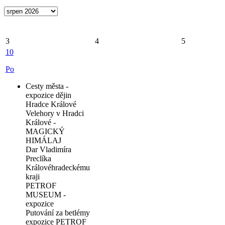
3
4
5
10
Po
Cesty města -
expozice dějin
Hradce Králové
Velehory v Hradci
Králové -
MAGICKÝ
HIMÁLAJ
Dar Vladimíra
Preclíka
Královéhradeckému
kraji
PETROF
MUSEUM -
expozice
Putování za betlémy
expozice PETROF