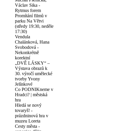
Václav Sika -
Rytmus forem
Promítání filmů v
parku Na Větvi
(středy 19:30, neděle
17:30)
Vendula
Chalánková, Hana
Svobodová -
Nekonkrétně
korektní
„DVĚ LÁSKY“ –
Výstava obrazů k
30. výročí umělecké
tvorby Yvony
Jelínkové
Co PODNIKneme v
Hradci? | městská
hra
Hledá se nový
tovaryš! -
prázdninová hra v
muzeu Loreta
Cesty města -