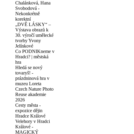
Chalánková, Hana
Svobodová -
Nekonkrétně
korektní
„DVĚ LÁSKY“ –
Výstava obrazů k
30. výročí umělecké
tvorby Yvony
Jelínkové
Co PODNIKneme v
Hradci? | městská
hra
Hledá se nový
tovaryš! -
prázdninová hra v
muzeu Loreta
Czech Nature Photo
Reuse akademie
2026
Cesty města -
expozice dějin
Hradce Králové
Velehory v Hradci
Králové -
MAGICKÝ