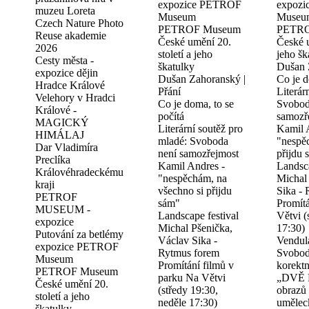
expozice PETROF
expoz
muzeu Loreta
Museum
Museu
Czech Nature Photo
PETROF Museum
PETRO
Reuse akademie
České umění 20.
České u
2026
století a jeho
jeho šk
Cesty města -
škatulky
Dušan 
expozice dějin
Dušan Zahoranský |
Co je d
Hradce Králové
Přání
Literár
Velehory v Hradci
Co je doma, to se
Svobod
Králové -
počítá
samozř
MAGICKÝ
Literární soutěž pro
Kamil 
HIMÁLAJ
mladé: Svoboda
"nespě
Dar Vladimíra
není samozřejmost
přijdu 
Preclíka
Kamil Andres -
Landsca
Královéhradeckému
"nespěchám, na
Michal
kraji
všechno si přijdu
Sika -
PETROF
sám"
Promítá
MUSEUM -
Landscape festival
Větvi (
expozice
Michal Pšenička,
17:30)
Putování za betlémy
Václav Sika -
Vendul
expozice PETROF
Rytmus forem
Svobod
Museum
Promítání filmů v
korektn
PETROF Museum
parku Na Větvi
„DVĚ 
České umění 20.
(středy 19:30,
obrazů 
století a jeho
neděle 17:30)
umělec
škatulky