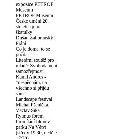
expozice PETROF
Museum
PETROF Museum
České umění 20.
století a jeho
škatulky
Dušan Zahoranský |
Přání
Co je doma, to se
počítá
Literární soutěž pro
mladé: Svoboda není
samozřejmost
Kamil Andres -
"nespěchám, na
všechno si přijdu
sám"
Landscape festival
Michal Pšenička,
Václav Sika -
Rytmus forem
Promítání filmů v
parku Na Větvi
(středy 19:30, neděle
17:30)