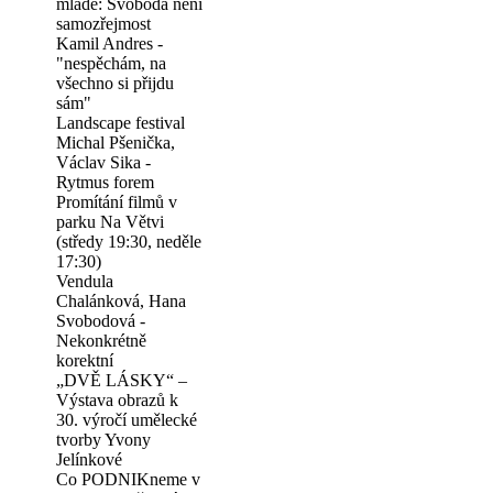
mladé: Svoboda není
samozřejmost
Kamil Andres -
"nespěchám, na
všechno si přijdu
sám"
Landscape festival
Michal Pšenička,
Václav Sika -
Rytmus forem
Promítání filmů v
parku Na Větvi
(středy 19:30, neděle
17:30)
Vendula
Chalánková, Hana
Svobodová -
Nekonkrétně
korektní
„DVĚ LÁSKY“ –
Výstava obrazů k
30. výročí umělecké
tvorby Yvony
Jelínkové
Co PODNIKneme v