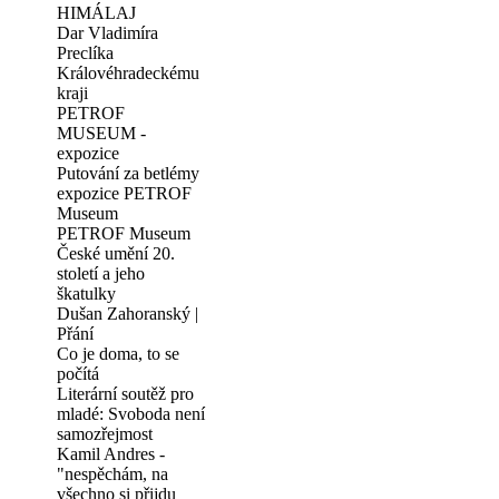
HIMÁLAJ
Dar Vladimíra
Preclíka
Královéhradeckému
kraji
PETROF
MUSEUM -
expozice
Putování za betlémy
expozice PETROF
Museum
PETROF Museum
České umění 20.
století a jeho
škatulky
Dušan Zahoranský |
Přání
Co je doma, to se
počítá
Literární soutěž pro
mladé: Svoboda není
samozřejmost
Kamil Andres -
"nespěchám, na
všechno si přijdu