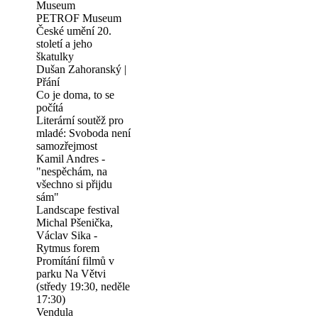
Museum
PETROF Museum
České umění 20.
století a jeho
škatulky
Dušan Zahoranský |
Přání
Co je doma, to se
počítá
Literární soutěž pro
mladé: Svoboda není
samozřejmost
Kamil Andres -
"nespěchám, na
všechno si přijdu
sám"
Landscape festival
Michal Pšenička,
Václav Sika -
Rytmus forem
Promítání filmů v
parku Na Větvi
(středy 19:30, neděle
17:30)
Vendula