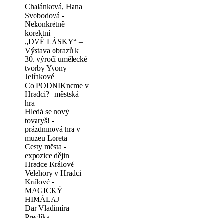
Chalánková, Hana
Svobodová -
Nekonkrétně
korektní
„DVĚ LÁSKY“ –
Výstava obrazů k
30. výročí umělecké
tvorby Yvony
Jelínkové
Co PODNIKneme v
Hradci? | městská
hra
Hledá se nový
tovaryš! -
prázdninová hra v
muzeu Loreta
Cesty města -
expozice dějin
Hradce Králové
Velehory v Hradci
Králové -
MAGICKÝ
HIMÁLAJ
Dar Vladimíra
Preclíka