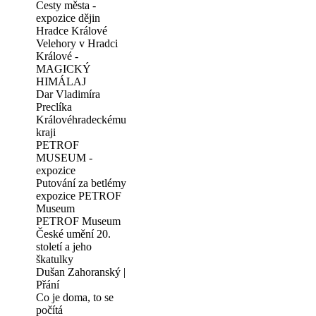
Cesty města -
expozice dějin
Hradce Králové
Velehory v Hradci
Králové -
MAGICKÝ
HIMÁLAJ
Dar Vladimíra
Preclíka
Královéhradeckému
kraji
PETROF
MUSEUM -
expozice
Putování za betlémy
expozice PETROF
Museum
PETROF Museum
České umění 20.
století a jeho
škatulky
Dušan Zahoranský |
Přání
Co je doma, to se
počítá