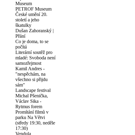
Museum
PETROF Museum
České umění 20.
století a jeho
škatulky
Dušan Zahoranský |
Přání
Co je doma, to se
počítá
Literární soutěž pro
mladé: Svoboda není
samozřejmost
Kamil Andres -
"nespěchám, na
všechno si přijdu
sám"
Landscape festival
Michal Pšenička,
Václav Sika -
Rytmus forem
Promítání filmů v
parku Na Větvi
(středy 19:30, neděle
17:30)
Vendula