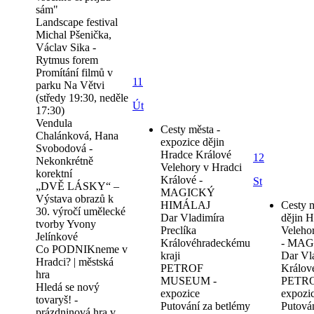
sám"
Landscape festival
Michal Pšenička,
Václav Sika -
Rytmus forem
Promítání filmů v
11
parku Na Větvi
(středy 19:30, neděle
Út
17:30)
Vendula
Cesty města -
Chalánková, Hana
expozice dějin
Svobodová -
Hradce Králové
12
Nekonkrétně
Velehory v Hradci
korektní
Králové -
St
„DVĚ LÁSKY“ –
MAGICKÝ
Výstava obrazů k
HIMÁLAJ
Cesty m
30. výročí umělecké
Dar Vladimíra
dějin 
tvorby Yvony
Preclíka
Veleho
Jelínkové
Královéhradeckému
- MA
Co PODNIKneme v
kraji
Dar Vla
Hradci? | městská
PETROF
Králov
hra
MUSEUM -
PETR
Hledá se nový
expozice
expozi
tovaryš! -
Putování za betlémy
Putová
prázdninová hra v