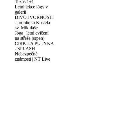
Texas 1+1
Letní lekce jógy v
galerii
DIVOTVORNOSTI
- prohlídka Kostela
sv. Mikuláše
Jóga | letní cvičení
na střeše (srpen)
CIRK LA PUTYKA
- SPLASH
Nebezpečné
známosti | NT Live