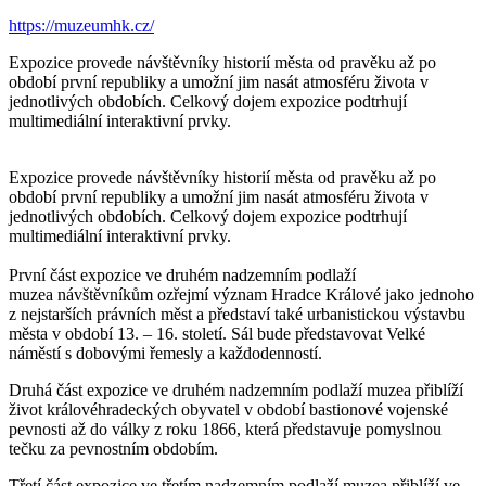
https://muzeumhk.cz/
Expozice provede návštěvníky historií města od pravěku až po
období první republiky a umožní jim nasát atmosféru života v
jednotlivých obdobích. Celkový dojem expozice podtrhují
multimediální interaktivní prvky.
Expozice provede návštěvníky historií města od pravěku až po
období první republiky a umožní jim nasát atmosféru života v
jednotlivých obdobích. Celkový dojem expozice podtrhují
multimediální interaktivní prvky.
První část expozice ve druhém nadzemním podlaží
muzea návštěvníkům ozřejmí význam Hradce Králové jako jednoho
z nejstarších právních měst a představí také urbanistickou výstavbu
města v období 13. – 16. století. Sál bude představovat Velké
náměstí s dobovými řemesly a každodenností.
Druhá část expozice ve druhém nadzemním podlaží muzea přiblíží
život královéhradeckých obyvatel v období bastionové vojenské
pevnosti až do války z roku 1866, která představuje pomyslnou
tečku za pevnostním obdobím.
Třetí část expozice ve třetím nadzemním podlaží muzea přiblíží ve