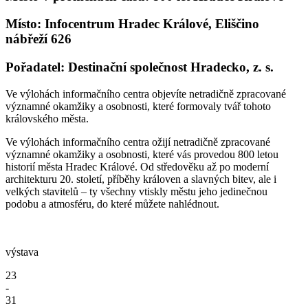
Místo: Infocentrum Hradec Králové, Eliščino
nábřeží 626
Pořadatel: Destinační společnost Hradecko, z. s.
Ve výlohách informačního centra objevíte netradičně zpracované
významné okamžiky a osobnosti, které formovaly tvář tohoto
královského města.
Ve výlohách informačního centra ožijí netradičně zpracované
významné okamžiky a osobnosti, které vás provedou 800 letou
historií města Hradec Králové. Od středověku až po moderní
architekturu 20. století, příběhy královen a slavných bitev, ale i
velkých stavitelů – ty všechny vtiskly městu jeho jedinečnou
podobu a atmosféru, do které můžete nahlédnout.
výstava
23
-
31