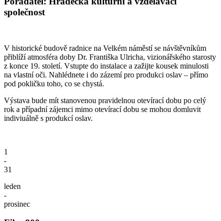
Pořadatel: Hradecká kulturní a vzdělávací
společnost
V historické budově radnice na Velkém náměstí se návštěvníkům
přiblíží atmosféra doby Dr. Františka Ulricha, vizionářského starosty
z konce 19. století. Vstupte do instalace a zažijte kousek minulosti
na vlastní oči. Nahlédnete i do zázemí pro produkci oslav – přímo
pod pokličku toho, co se chystá.
Výstava bude mít stanovenou pravidelnou otevírací dobu po celý
rok a případní zájemci mimo otevírací dobu se mohou domluvit
indiviuálně s produkcí oslav.
1
-
31
leden
-
prosinec