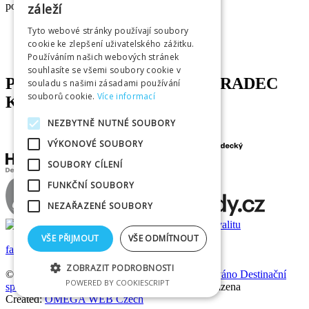
potřebám všech jeho obyvatel.
záleží
Tyto webové stránky používají soubory
cookie ke zlepšení uživatelského zážitku.
Používáním našich webových stránek
souhlasíte se všemi soubory cookie v
PARTNEŘI INFOCENTRA HRADEC
souladu s našimi zásadami používání
souborů cookie.
Více informací
KRÁLOVÉ
NEZBYTNĚ NUTNÉ SOUBORY
VÝKONOVÉ SOUBORY
SOUBORY CÍLENÍ
FUNKČNÍ SOUBORY
NEZAŘAZENÉ SOUBORY
VŠE PŘIJMOUT
VŠE ODMÍTNOUT
facebook
|
instagram
ZOBRAZIT PODROBNOSTI
© 2025
Infocentrum Hradec Králové je provozováno D
estinační
POWERED BY COOKIESCRIPT
společností Hradecko, z. s.
- všechna práva vyhrazena
Created:
OMEGA WEB Czech