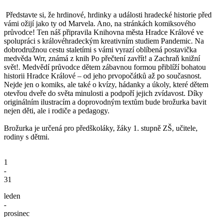
Představte si, že hrdinové, hrdinky a události hradecké historie před
vámi ožijí jako ty od Marvela. Ano, na stránkách komiksového
průvodce! Ten náš připravila Knihovna města Hradce Králové ve
spolupráci s královéhradeckým kreativním studiem Pandemic. Na
dobrodružnou cestu staletími s vámi vyrazí oblíbená postavička
medvěda Wrr, známá z knih Po přečtení zavřít! a Zachraň knižní
svět!. Medvědí průvodce dětem zábavnou formou přiblíží bohatou
historii Hradce Králové – od jeho prvopočátků až po současnost.
Nejde jen o komiks, ale také o kvízy, hádanky a úkoly, které dětem
otevřou dveře do světa minulosti a podpoří jejich zvídavost. Díky
originálním ilustracím a doprovodným textům bude brožurka bavit
nejen děti, ale i rodiče a pedagogy.
Brožurka je určená pro předškoláky, žáky 1. stupně ZŠ, učitele,
rodiny s dětmi.
1
-
31
leden
-
prosinec