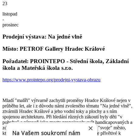
23
listopad
-
prosinec
Prodejní výstava: Na jedné vlně
Místo: PETROF Gallery Hradec Králové
Pořadatel: PROINTEPO - Střední škola, Základní
škola a Mateřská škola s.r.o.
https://www.prointepo.org/prodejni-vystava-obrazu
Mladí "malíři" výtvarně zachytili proměny Hradce Králové nejen v
průběhu let, ale i z důvodu námi zvoleného tématu "Na jedné vlně",
ztvárnili Hradec Králové a jeho vodní toky a plochy a s ním
spojenou architekturu. Při hledání různých zákoutí byly děti "v
pohybu" a zároveň jako mosty propojovaly svět handicapovaných a
×
zdravých. Děti a žáci svými výtvory chtěli oslavit "svoje" město,
Na Vašem soukromí nám
které slaví významné životní jubileum a zároveň je přívětivé k