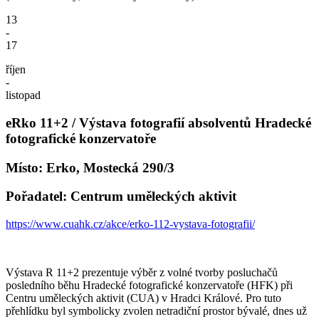
13
-
17
říjen
-
listopad
eRko 11+2 / Výstava fotografií absolventů Hradecké
fotografické konzervatoře
Místo: Erko, Mostecká 290/3
Pořadatel: Centrum uměleckých aktivit
https://www.cuahk.cz/akce/erko-112-vystava-fotografii/
Výstava R 11+2 prezentuje výběr z volné tvorby posluchačů
posledního běhu Hradecké fotografické konzervatoře (HFK) při
Centru uměleckých aktivit (CUA) v Hradci Králové. Pro tuto
přehlídku byl symbolicky zvolen netradiční prostor bývalé, dnes už