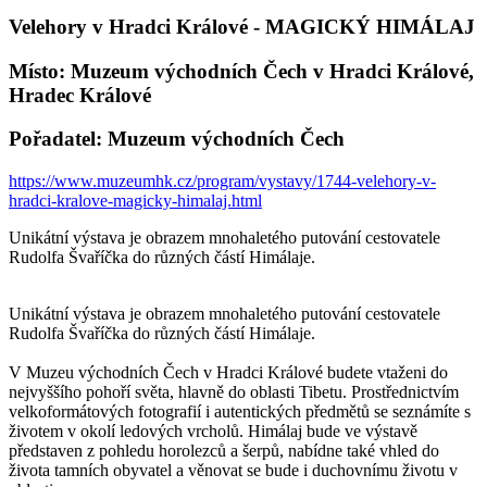
Velehory v Hradci Králové - MAGICKÝ HIMÁLAJ
Místo: Muzeum východních Čech v Hradci Králové,
Hradec Králové
Pořadatel: Muzeum východních Čech
https://www.muzeumhk.cz/program/vystavy/1744-velehory-v-
hradci-kralove-magicky-himalaj.html
Unikátní výstava je obrazem mnohaletého putování cestovatele
Rudolfa Švaříčka do různých částí Himálaje.
Unikátní výstava je obrazem mnohaletého putování cestovatele
Rudolfa Švaříčka do různých částí Himálaje.
V Muzeu východních Čech v Hradci Králové budete vtaženi do
nejvyššího pohoří světa, hlavně do oblasti Tibetu. Prostřednictvím
velkoformátových fotografií i autentických předmětů se seznámíte s
životem v okolí ledových vrcholů. Himálaj bude ve výstavě
představen z pohledu horolezců a šerpů, nabídne také vhled do
života tamních obyvatel a věnovat se bude i duchovnímu životu v