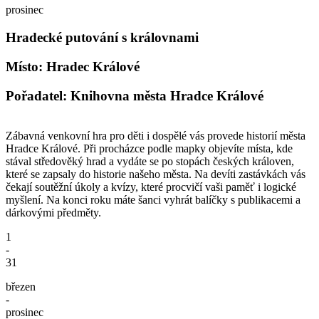
prosinec
Hradecké putování s královnami
Místo: Hradec Králové
Pořadatel: Knihovna města Hradce Králové
Zábavná venkovní hra pro děti i dospělé vás provede historií města
Hradce Králové. Při procházce podle mapky objevíte místa, kde
stával středověký hrad a vydáte se po stopách českých královen,
které se zapsaly do historie našeho města. Na devíti zastávkách vás
čekají soutěžní úkoly a kvízy, které procvičí vaši paměť i logické
myšlení. Na konci roku máte šanci vyhrát balíčky s publikacemi a
dárkovými předměty.
1
-
31
březen
-
prosinec