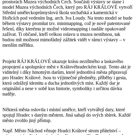
prostorách Muzea východních Čech. Součástí výstavy se stane i
model Muzea východních Čech, který pro RÁJ KRÁLOVÉ vytvoří
Střední uměleckoprůmyslová škola sochařská a kamenická v
Hořicích pod vedením Ing. arch. Iva Loudy. Na tento model se bude
během výstavy promítat tzv. minimapping, což je nově patentované
řešení, díky kterému je možné videomapping i nadále opakovaně
zažívat. Ti občané, kteří velkou oslavu u muzea nestihnou, tak
budou mít možnost mimořádný zážitek vidět v rámci výstavy – v
menším měřítku.
Projekt RÁJ KRÁLOVÉ ukazuje krásu nezištného a laskavého
propojení a spolupráce měst v Královéhradeckém kraji. Tento akt je
viditelný i díky hmotným darům, které jednotlivá města připravují
pro Hradec Králové. Jsou to výjimečné předměty, příběhy i gesta,
která odrážejí identitu a ducha jednotlivých míst. Každý dar je
originální a nese v sobě kus historie, symboliky i určitou dávku
naděje.
Některá města oslovila i místní umělce, kteří vytvářejí dary, které
spojují Hradec s daným městem. Jiná sahají do svých sbírek. Každé
město zvolilo jiný přístup.
Např. Město Náchod věnuje Hradci Králové strom přátelství –