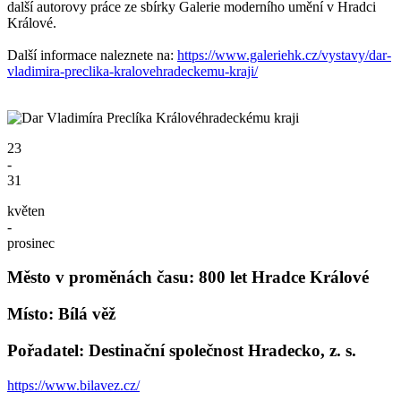
další autorovy práce ze sbírky Galerie moderního umění v Hradci
Králové.
Další informace naleznete na:
https://www.galeriehk.cz/vystavy/dar-
vladimira-preclika-kralovehradeckemu-kraji/
23
-
31
květen
-
prosinec
Město v proměnách času: 800 let Hradce Králové
Místo: Bílá věž
Pořadatel: Destinační společnost Hradecko, z. s.
https://www.bilavez.cz/