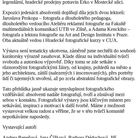
legendární, hradecké prodejny potravin Erko v Mostecké ulici.
Expozici jedenácti absolventů doplňují díla jejich dvou lektorů:
Jaroslava Prokopa – fotografa a dlouholetého pedagoga,
dlouholetého vedoucího Ateliéru reklamní fotografie na Fakultě
multimediálních komunikací UTB ve Zlíně, a Adama Kenckiho –
fotografa a lektora fotografie na Art and Design Institutu v Praze.
Oba aktuálně vedou i Hradecké fotografické kurzy v CUA.
Výstava není tematicky ukotvena, záměrně jsme nechtěli do souborů
kurátorsky výrazně zasahovat. Klade důraz na individuální tvůrčí
svobodu a autorskou výpověď. Díky tomu se zde setkáte s
různorodými fotografickými žánry, od krajiny, pohledů na město a
jeho architekturu, zátiší (nalezených i inscenovaných), přes portréty
lidí či tajemných stvoření, až po zcela abstraktní fotografické obrazy.
Tato přehlídka jasně ukazuje smysluplnost fotografického
vzdělávání: absolventi nadále fotografují, tvoří a zůstávají mezi
sebou v kontaktu. Fotografické výstavy jsou klíčovým místem pro
setkávání, inspiraci a motivaci k další tvorbě. Máme z možnosti
vystavovat velkou radost a věříme, že se v této tvůrčí komunitě
nepotkáváme naposledy.
Vystavující autoři
Andrea Benešová, Jana Čížková, Barbora Déduchová, Jiří