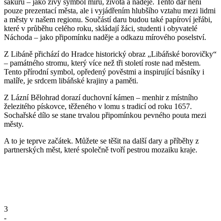
sakuru – jako živý symbol míru, života a naděje. Tento dar není
pouze prezentací města, ale i vyjádřením hlubšího vztahu mezi lidmi
a městy v našem regionu. Součástí daru budou také papíroví jeřábi,
které v průběhu celého roku, skládají žáci, studenti i obyvatelé
Náchoda – jako připomínku naděje a odkazu mírového poselství.
Z Libáně přichází do Hradce historický obraz „Libáňské borovičky“
– památného stromu, který více než tři století roste nad městem.
Tento přírodní symbol, opředený pověstmi a inspirující básníky i
malíře, je srdcem libáňské krajiny a paměti.
Z Lázní Bělohrad dorazí duchovní kámen – menhir z místního
železitého pískovce, těženého v lomu s tradicí od roku 1657.
Sochařské dílo se stane trvalou připomínkou pevného pouta mezi
městy.
A to je teprve začátek. Můžete se těšit na další dary a příběhy z
partnerských měst, které společně tvoří pestrou mozaiku kraje.
3
-