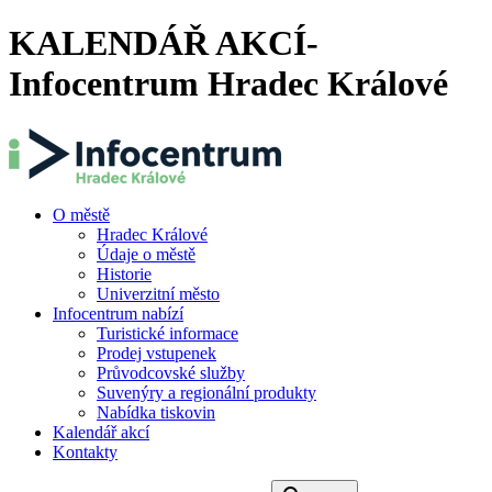
KALENDÁŘ AKCÍ-
Infocentrum Hradec Králové
O městě
Hradec Králové
Údaje o městě
Historie
Univerzitní město
Infocentrum nabízí
Turistické informace
Prodej vstupenek
Průvodcovské služby
Suvenýry a regionální produkty
Nabídka tiskovin
Kalendář akcí
Kontakty