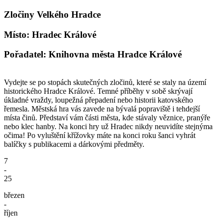
Zločiny Velkého Hradce
Místo: Hradec Králové
Pořadatel: Knihovna města Hradce Králové
Vydejte se po stopách skutečných zločinů, které se staly na území
historického Hradce Králové. Temné příběhy v sobě skrývají
úkladné vraždy, loupežná přepadení nebo historii katovského
řemesla. Městská hra vás zavede na bývalá popraviště i tehdejší
místa činů. Představí vám části města, kde stávaly věznice, pranýře
nebo klec hanby. Na konci hry už Hradec nikdy neuvidíte stejnýma
očima! Po vyluštění křížovky máte na konci roku šanci vyhrát
balíčky s publikacemi a dárkovými předměty.
7
-
25
březen
-
říjen