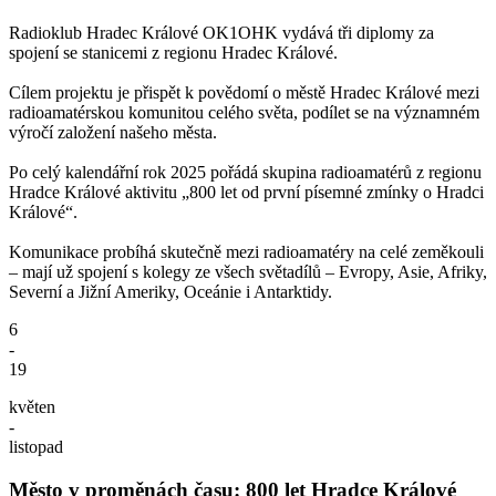
Radioklub Hradec Králové OK1OHK vydává tři diplomy za
spojení se stanicemi z regionu Hradec Králové.
Cílem projektu je přispět k povědomí o městě Hradec Králové mezi
radioamatérskou komunitou celého světa, podílet se na významném
výročí založení našeho města.
Po celý kalendářní rok 2025 pořádá skupina radioamatérů z regionu
Hradce Králové aktivitu „800 let od první písemné zmínky o Hradci
Králové“.
Komunikace probíhá skutečně mezi radioamatéry na celé zeměkouli
– mají už spojení s kolegy ze všech světadílů – Evropy, Asie, Afriky,
Severní a Jižní Ameriky, Oceánie i Antarktidy.
6
-
19
květen
-
listopad
Město v proměnách času: 800 let Hradce Králové