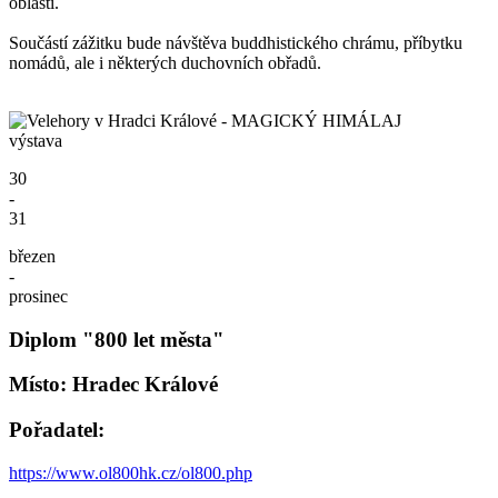
oblasti.
Součástí zážitku bude návštěva buddhistického chrámu, příbytku
nomádů, ale i některých duchovních obřadů.
výstava
30
-
31
březen
-
prosinec
Diplom "800 let města"
Místo: Hradec Králové
Pořadatel:
https://www.ol800hk.cz/ol800.php