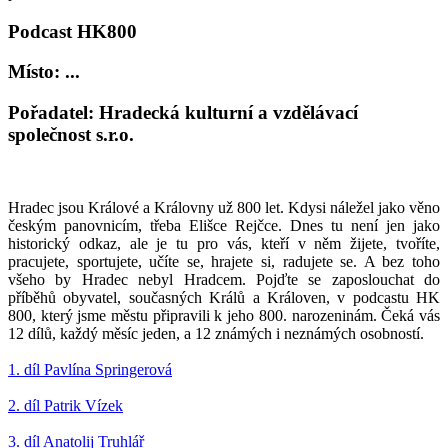
Podcast HK800
Místo: ...
Pořadatel: Hradecká kulturní a vzdělávací
společnost s.r.o.
Hradec jsou Králové a Královny už 800 let. Kdysi náležel jako věno
českým panovnicím, třeba Elišce Rejčce. Dnes tu není jen jako
historický odkaz, ale je tu pro vás, kteří v něm žijete, tvoříte,
pracujete, sportujete, učíte se, hrajete si, radujete se. A bez toho
všeho by Hradec nebyl Hradcem. Pojďte se zaposlouchat do
příběhů obyvatel, současných Králů a Královen, v podcastu HK
800, který jsme městu připravili k jeho 800. narozeninám. Čeká vás
12 dílů, každý měsíc jeden, a 12 známých i neznámých osobností.
1. díl Pavlína Springerová
2. díl Patrik Vízek
3. díl Anatolij Truhlář