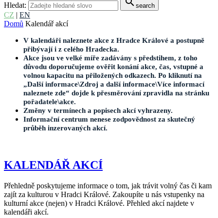
search
Hledat:
search
CZ
|
EN
Domů
Kalendář akcí
V kalendáři naleznete akce z Hradce Králové a postupně
přibývají i z celého Hradecka.
Akce jsou ve velké míře zadávány s předstihem, z toho
důvodu doporučujeme ověřit konání akce, čas, vstupné a
volnou kapacitu na přiložených odkazech. Po kliknutí na
„Další informace\Zdroj a další informace\Více informací
naleznete zde“ dojde k přesměrování zpravidla na stránku
pořadatele\akce.
Změny v termínech a popisech akcí vyhrazeny.
Informační centrum nenese zodpovědnost za skutečný
průběh inzerovaných akcí.
KALENDÁŘ AKCÍ
Přehledně poskytujeme informace o tom, jak trávit volný čas či kam
zajít za kulturou v Hradci Králové. Zakoupíte u nás vstupenky na
kulturní akce (nejen) v Hradci Králové. Přehled akcí najdete v
kalendáři akcí.