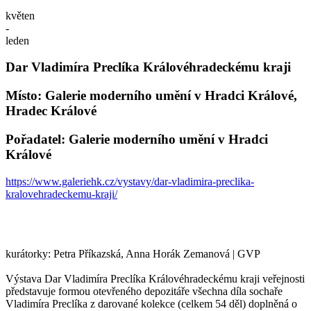
květen
-
leden
Dar Vladimíra Preclíka Královéhradeckému kraji
Místo: Galerie moderního umění v Hradci Králové,
Hradec Králové
Pořadatel: Galerie moderního umění v Hradci
Králové
https://www.galeriehk.cz/vystavy/dar-vladimira-preclika-
kralovehradeckemu-kraji/
kurátorky: Petra Příkazská, Anna Horák Zemanová | GVP
Výstava Dar Vladimíra Preclíka Královéhradeckému kraji veřejnosti
představuje formou otevřeného depozitáře všechna díla sochaře
Vladimíra Preclíka z darované kolekce (celkem 54 děl) doplněná o