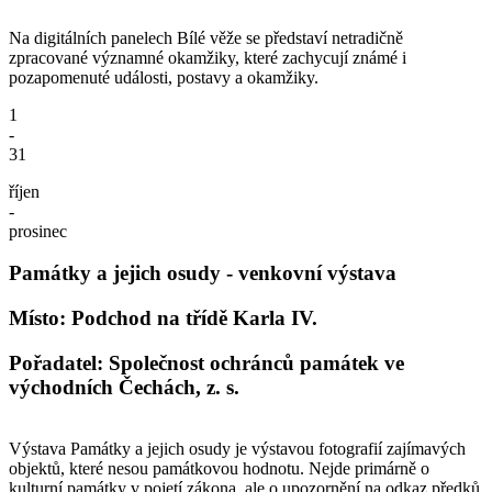
Na digitálních panelech Bílé věže se představí netradičně
zpracované významné okamžiky, které zachycují známé i
pozapomenuté události, postavy a okamžiky.
1
-
31
říjen
-
prosinec
Památky a jejich osudy - venkovní výstava
Místo: Podchod na třídě Karla IV.
Pořadatel: Společnost ochránců památek ve
východních Čechách, z. s.
Výstava Památky a jejich osudy je výstavou fotografií zajímavých
objektů, které nesou památkovou hodnotu. Nejde primárně o
kulturní památky v pojetí zákona, ale o upozornění na odkaz předků