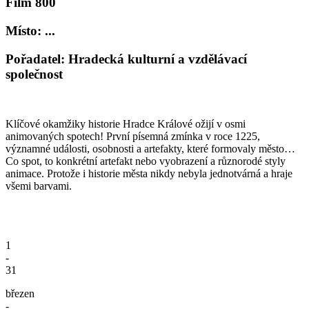
Film 800
Místo: ...
Pořadatel: Hradecká kulturní a vzdělávací
společnost
Klíčové okamžiky historie Hradce Králové ožijí v osmi
animovaných spotech! První písemná zmínka v roce 1225,
významné události, osobnosti a artefakty, které formovaly město…
Co spot, to konkrétní artefakt nebo vyobrazení a různorodé styly
animace. Protože i historie města nikdy nebyla jednotvárná a hraje
všemi barvami.
1
-
31
březen
-