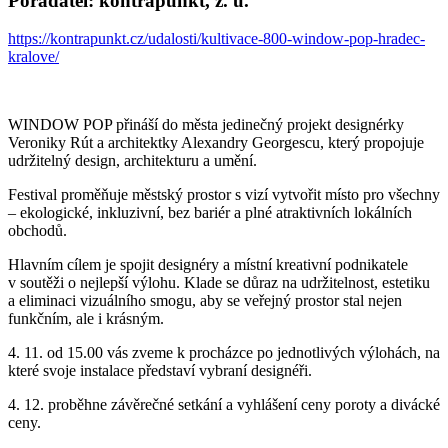
Pořadatel: kontrapunkt, z. ú.
https://kontrapunkt.cz/udalosti/kultivace-800-window-pop-hradec-
kralove/
WINDOW POP přináší do města jedinečný projekt designérky
Veroniky Rút a architektky Alexandry Georgescu, který propojuje
udržitelný design, architekturu a umění.
Festival proměňuje městský prostor s vizí vytvořit místo pro všechny
– ekologické, inkluzivní, bez bariér a plné atraktivních lokálních
obchodů.
Hlavním cílem je spojit designéry a místní kreativní podnikatele
v soutěži o nejlepší výlohu. Klade se důraz na udržitelnost, estetiku
a eliminaci vizuálního smogu, aby se veřejný prostor stal nejen
funkčním, ale i krásným.
4. 11. od 15.00 vás zveme k procházce po jednotlivých výlohách, na
které svoje instalace představí vybraní designéři.
4. 12. proběhne závěrečné setkání a vyhlášení ceny poroty a divácké
ceny.