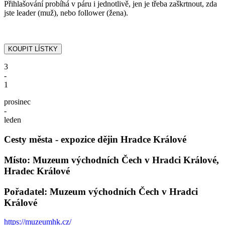
Přihlašování probíhá v páru i jednotlivě, jen je třeba zaškrtnout, zda
jste leader (muž), nebo follower (žena).
3
-
1
prosinec
-
leden
Cesty města - expozice dějin Hradce Králové
Místo: Muzeum východních Čech v Hradci Králové,
Hradec Králové
Pořadatel: Muzeum východních Čech v Hradci
Králové
https://muzeumhk.cz/