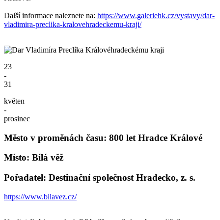
Další informace naleznete na:
https://www.galeriehk.cz/vystavy/dar-
vladimira-preclika-kralovehradeckemu-kraji/
23
-
31
květen
-
prosinec
Město v proměnách času: 800 let Hradce Králové
Místo: Bílá věž
Pořadatel: Destinační společnost Hradecko, z. s.
https://www.bilavez.cz/