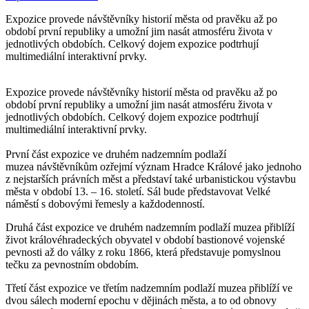
Expozice provede návštěvníky historií města od pravěku až po
období první republiky a umožní jim nasát atmosféru života v
jednotlivých obdobích. Celkový dojem expozice podtrhují
multimediální interaktivní prvky.
Expozice provede návštěvníky historií města od pravěku až po
období první republiky a umožní jim nasát atmosféru života v
jednotlivých obdobích. Celkový dojem expozice podtrhují
multimediální interaktivní prvky.
První část expozice ve druhém nadzemním podlaží
muzea návštěvníkům ozřejmí význam Hradce Králové jako jednoho
z nejstarších právních měst a představí také urbanistickou výstavbu
města v období 13. – 16. století. Sál bude představovat Velké
náměstí s dobovými řemesly a každodenností.
Druhá část expozice ve druhém nadzemním podlaží muzea přiblíží
život královéhradeckých obyvatel v období bastionové vojenské
pevnosti až do války z roku 1866, která představuje pomyslnou
tečku za pevnostním obdobím.
Třetí část expozice ve třetím nadzemním podlaží muzea přiblíží ve
dvou sálech moderní epochu v dějinách města, a to od obnovy