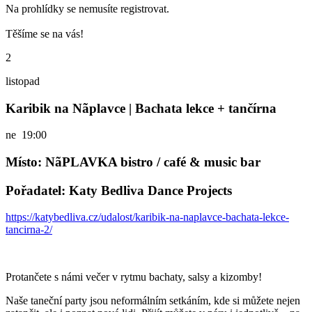
Na prohlídky se nemusíte registrovat.
Těšíme se na vás!
2
listopad
Karibik na Nãplavce | Bachata lekce + tančírna
ne
19:00
Místo: NãPLAVKA bistro / café & music bar
Pořadatel: Katy Bedliva Dance Projects
https://katybedliva.cz/udalost/karibik-na-naplavce-bachata-lekce-
tancirna-2/
Protančete s námi večer v rytmu bachaty, salsy a kizomby!
Naše taneční party jsou neformálním setkáním, kde si můžete nejen