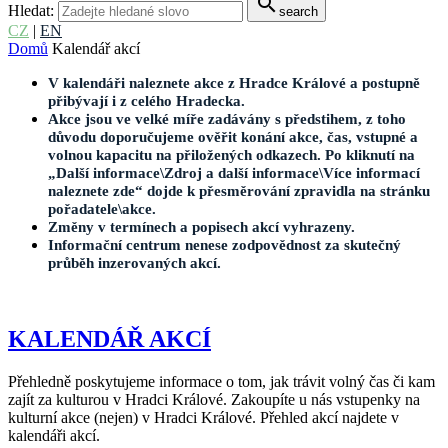
search
Hledat:
search
CZ
|
EN
Domů
Kalendář akcí
V kalendáři naleznete akce z Hradce Králové a postupně
přibývají i z celého Hradecka.
Akce jsou ve velké míře zadávány s předstihem, z toho
důvodu doporučujeme ověřit konání akce, čas, vstupné a
volnou kapacitu na přiložených odkazech. Po kliknutí na
„Další informace\Zdroj a další informace\Více informací
naleznete zde“ dojde k přesměrování zpravidla na stránku
pořadatele\akce.
Změny v termínech a popisech akcí vyhrazeny.
Informační centrum nenese zodpovědnost za skutečný
průběh inzerovaných akcí.
KALENDÁŘ AKCÍ
Přehledně poskytujeme informace o tom, jak trávit volný čas či kam
zajít za kulturou v Hradci Králové. Zakoupíte u nás vstupenky na
kulturní akce (nejen) v Hradci Králové. Přehled akcí najdete v
kalendáři akcí.