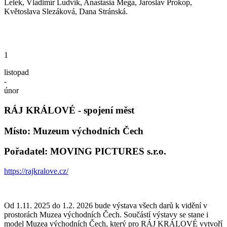
Lelek, Vladimír Ludvík, Anastasia Mega, Jaroslav Prokop,
Květoslava Slezáková, Dana Stránská.
1
listopad
-
únor
RÁJ KRÁLOVÉ - spojení měst
Místo: Muzeum východních Čech
Pořadatel: MOVING PICTURES s.r.o.
https://rajkralove.cz/
Od 1.11. 2025 do 1.2. 2026 bude výstava všech darů k vidění v
prostorách Muzea východních Čech. Součástí výstavy se stane i
model Muzea východních Čech, který pro RÁJ KRÁLOVÉ vytvoří