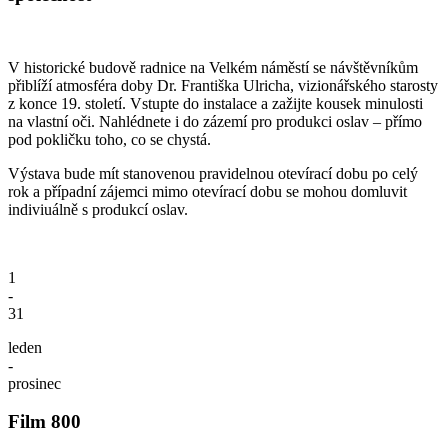
V historické budově radnice na Velkém náměstí se návštěvníkům
přiblíží atmosféra doby Dr. Františka Ulricha, vizionářského starosty
z konce 19. století. Vstupte do instalace a zažijte kousek minulosti
na vlastní oči. Nahlédnete i do zázemí pro produkci oslav – přímo
pod pokličku toho, co se chystá.
Výstava bude mít stanovenou pravidelnou otevírací dobu po celý
rok a případní zájemci mimo otevírací dobu se mohou domluvit
indiviuálně s produkcí oslav.
1
-
31
leden
-
prosinec
Film 800