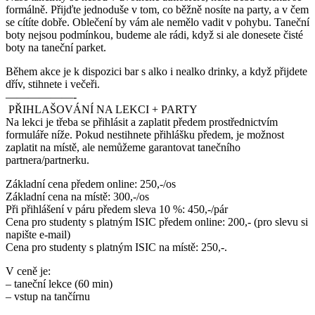
formálně. Přijďte jednoduše v tom, co běžně nosíte na party, a v čem
se cítíte dobře. Oblečení by vám ale nemělo vadit v pohybu. Taneční
boty nejsou podmínkou, budeme ale rádi, když si ale donesete čisté
boty na taneční parket.
Během akce je k dispozici bar s alko i nealko drinky, a když přijdete
dřív, stihnete i večeři.
——————-
PŘIHLAŠOVÁNÍ NA LEKCI + PARTY
Na lekci je třeba se přihlásit a zaplatit předem prostřednictvím
formuláře níže. Pokud nestihnete přihlášku předem, je možnost
zaplatit na místě, ale nemůžeme garantovat tanečního
partnera/partnerku.
Základní cena předem online: 250,-/os
Základní cena na místě: 300,-/os
Při přihlášení v páru předem sleva 10 %: 450,-/pár
Cena pro studenty s platným ISIC předem online: 200,- (pro slevu si
napište e-mail)
Cena pro studenty s platným ISIC na místě: 250,-.
V ceně je:
– taneční lekce (60 min)
– vstup na tančírnu