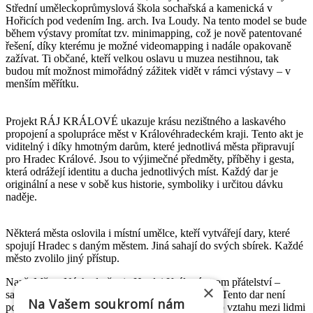
Střední uměleckoprůmyslová škola sochařská a kamenická v
Hořicích pod vedením Ing. arch. Iva Loudy. Na tento model se bude
během výstavy promítat tzv. minimapping, což je nově patentované
řešení, díky kterému je možné videomapping i nadále opakovaně
zažívat. Ti občané, kteří velkou oslavu u muzea nestihnou, tak
budou mít možnost mimořádný zážitek vidět v rámci výstavy – v
menším měřítku.
Projekt RÁJ KRÁLOVÉ ukazuje krásu nezištného a laskavého
propojení a spolupráce měst v Královéhradeckém kraji. Tento akt je
viditelný i díky hmotným darům, které jednotlivá města připravují
pro Hradec Králové. Jsou to výjimečné předměty, příběhy i gesta,
která odrážejí identitu a ducha jednotlivých míst. Každý dar je
originální a nese v sobě kus historie, symboliky i určitou dávku
naděje.
Některá města oslovila i místní umělce, kteří vytvářejí dary, které
spojují Hradec s daným městem. Jiná sahají do svých sbírek. Každé
město zvolilo jiný přístup.
Např. Město Náchod věnuje Hradci Králové strom přátelství –
×
sakuru – jako živý symbol míru, života a naděje. Tento dar není
Na Vašem soukromí nám
pouze prezentací města, ale i vyjádřením hlubšího vztahu mezi lidmi