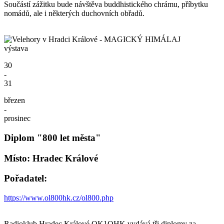
Součástí zážitku bude návštěva buddhistického chrámu, příbytku
nomádů, ale i některých duchovních obřadů.
výstava
30
-
31
březen
-
prosinec
Diplom "800 let města"
Místo: Hradec Králové
Pořadatel:
https://www.ol800hk.cz/ol800.php
Radioklub Hradec Králové OK1OHK vydává tři diplomy za