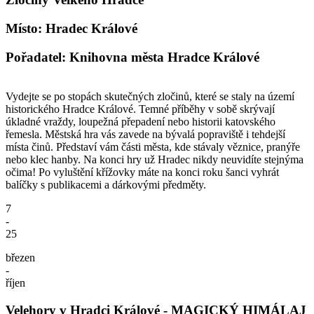
Místo: Hradec Králové
Pořadatel: Knihovna města Hradce Králové
Vydejte se po stopách skutečných zločinů, které se staly na území
historického Hradce Králové. Temné příběhy v sobě skrývají
úkladné vraždy, loupežná přepadení nebo historii katovského
řemesla. Městská hra vás zavede na bývalá popraviště i tehdejší
místa činů. Představí vám části města, kde stávaly věznice, pranýře
nebo klec hanby. Na konci hry už Hradec nikdy neuvidíte stejnýma
očima! Po vyluštění křížovky máte na konci roku šanci vyhrát
balíčky s publikacemi a dárkovými předměty.
7
-
25
březen
-
říjen
Velehory v Hradci Králové - MAGICKÝ HIMÁLAJ