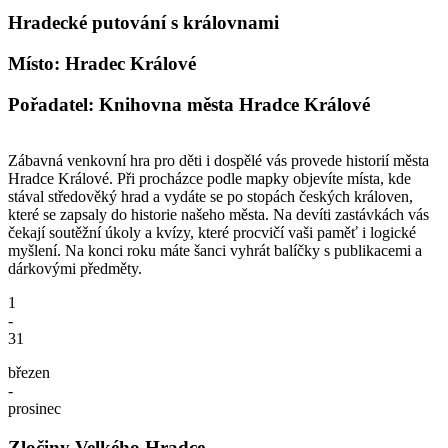
Hradecké putování s královnami
Místo: Hradec Králové
Pořadatel: Knihovna města Hradce Králové
Zábavná venkovní hra pro děti i dospělé vás provede historií města
Hradce Králové. Při procházce podle mapky objevíte místa, kde
stával středověký hrad a vydáte se po stopách českých královen,
které se zapsaly do historie našeho města. Na devíti zastávkách vás
čekají soutěžní úkoly a kvízy, které procvičí vaši paměť i logické
myšlení. Na konci roku máte šanci vyhrát balíčky s publikacemi a
dárkovými předměty.
1
-
31
březen
-
prosinec
Zločiny Velkého Hradce