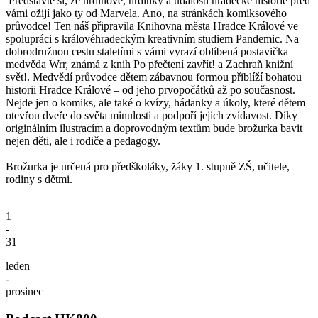
Představte si, že hrdinové, hrdinky a události hradecké historie před
vámi ožijí jako ty od Marvela. Ano, na stránkách komiksového
průvodce! Ten náš připravila Knihovna města Hradce Králové ve
spolupráci s královéhradeckým kreativním studiem Pandemic. Na
dobrodružnou cestu staletími s vámi vyrazí oblíbená postavička
medvěda Wrr, známá z knih Po přečtení zavřít! a Zachraň knižní
svět!. Medvědí průvodce dětem zábavnou formou přiblíží bohatou
historii Hradce Králové – od jeho prvopočátků až po současnost.
Nejde jen o komiks, ale také o kvízy, hádanky a úkoly, které dětem
otevřou dveře do světa minulosti a podpoří jejich zvídavost. Díky
originálním ilustracím a doprovodným textům bude brožurka bavit
nejen děti, ale i rodiče a pedagogy.
Brožurka je určená pro předškoláky, žáky 1. stupně ZŠ, učitele,
rodiny s dětmi.
1
-
31
leden
-
prosinec