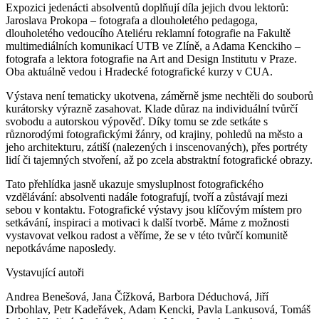
Expozici jedenácti absolventů doplňují díla jejich dvou lektorů:
Jaroslava Prokopa – fotografa a dlouholetého pedagoga,
dlouholetého vedoucího Ateliéru reklamní fotografie na Fakultě
multimediálních komunikací UTB ve Zlíně, a Adama Kenckiho –
fotografa a lektora fotografie na Art and Design Institutu v Praze.
Oba aktuálně vedou i Hradecké fotografické kurzy v CUA.
Výstava není tematicky ukotvena, záměrně jsme nechtěli do souborů
kurátorsky výrazně zasahovat. Klade důraz na individuální tvůrčí
svobodu a autorskou výpověď. Díky tomu se zde setkáte s
různorodými fotografickými žánry, od krajiny, pohledů na město a
jeho architekturu, zátiší (nalezených i inscenovaných), přes portréty
lidí či tajemných stvoření, až po zcela abstraktní fotografické obrazy.
Tato přehlídka jasně ukazuje smysluplnost fotografického
vzdělávání: absolventi nadále fotografují, tvoří a zůstávají mezi
sebou v kontaktu. Fotografické výstavy jsou klíčovým místem pro
setkávání, inspiraci a motivaci k další tvorbě. Máme z možnosti
vystavovat velkou radost a věříme, že se v této tvůrčí komunitě
nepotkáváme naposledy.
Vystavující autoři
Andrea Benešová, Jana Čížková, Barbora Déduchová, Jiří
Drbohlav, Petr Kadeřávek, Adam Kencki, Pavla Lankusová, Tomáš