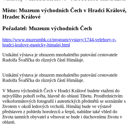
Místo: Muzeum východních Čech v Hradci Králové,
Hradec Králové
Pořadatel: Muzeum východních Čech
https://www.muzeumhk.cz/program/vystavy/1744-velehory-v-
hradci-kralove-magicky-himalaj.html
Unikátní výstava je obrazem mnohaletého putování cestovatele
Rudolfa Švaříčka do různých částí Himálaje.
Unikátní výstava je obrazem mnohaletého putování cestovatele
Rudolfa Švaříčka do různých částí Himálaje.
V Muzeu východních Čech v Hradci Králové budete vtaženi do
nejvyššího pohoří světa, hlavně do oblasti Tibetu. Prostřednictvím
velkoformátových fotografií i autentických předmětů se seznámíte s
životem v okolí ledových vrcholů. Himálaj bude ve výstavě
představen z pohledu horolezců a šerpů, nabídne také vhled do
života tamních obyvatel a věnovat se bude i duchovnímu životu v
oblasti.