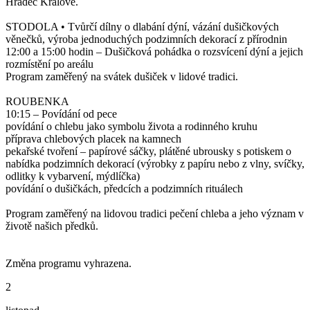
Hradec Králové.
STODOLA • Tvůrčí dílny o dlabání dýní, vázání dušičkových
věnečků, výroba jednoduchých podzimních dekorací z přírodnin
12:00 a 15:00 hodin – Dušičková pohádka o rozsvícení dýní a jejich
rozmístění po areálu
Program zaměřený na svátek dušiček v lidové tradici.
ROUBENKA
10:15 – Povídání od pece
povídání o chlebu jako symbolu života a rodinného kruhu
příprava chlebových placek na kamnech​​
pekařské tvoření – papírové sáčky, plátěné ubrousky s potiskem o
nabídka podzimních dekorací (výrobky z papíru nebo z vlny, svíčky,
odlitky k vybarvení, mýdlíčka)​ ​
povídání o dušičkách, předcích a podzimních rituálech
Program zaměřený na lidovou tradici pečení chleba a jeho význam v
životě našich předků. ​
Změna programu vyhrazena.
2