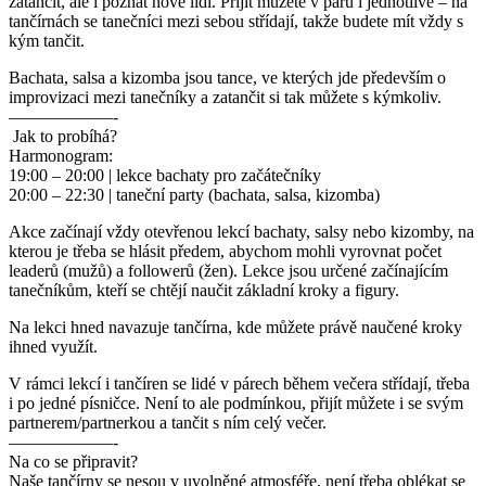
zatančit, ale i poznat nové lidi. Přijít můžete v páru i jednotlivě – na
tančírnách se tanečníci mezi sebou střídají, takže budete mít vždy s
kým tančit.
Bachata, salsa a kizomba jsou tance, ve kterých jde především o
improvizaci mezi tanečníky a zatančit si tak můžete s kýmkoliv.
——————-
Jak to probíhá?
Harmonogram:
19:00 – 20:00 | lekce bachaty pro začátečníky
20:00 – 22:30 | taneční party (bachata, salsa, kizomba)
Akce začínají vždy otevřenou lekcí bachaty, salsy nebo kizomby, na
kterou je třeba se hlásit předem, abychom mohli vyrovnat počet
leaderů (mužů) a followerů (žen). Lekce jsou určené začínajícím
tanečníkům, kteří se chtějí naučit základní kroky a figury.
Na lekci hned navazuje tančírna, kde můžete právě naučené kroky
ihned využít.
V rámci lekcí i tančíren se lidé v párech během večera střídají, třeba
i po jedné písničce. Není to ale podmínkou, přijít můžete i se svým
partnerem/partnerkou a tančit s ním celý večer.
——————-
Na co se připravit?
Naše tančírny se nesou v uvolněné atmosféře, není třeba oblékat se