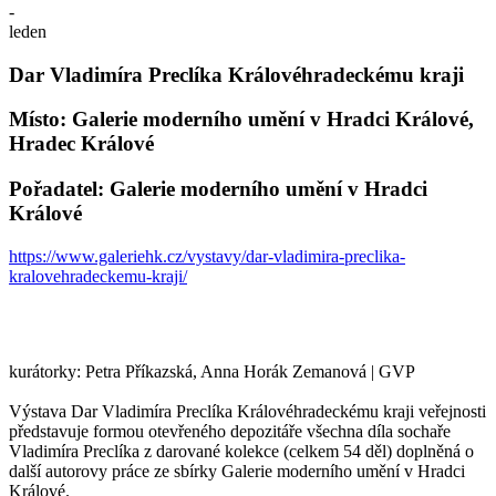
-
leden
Dar Vladimíra Preclíka Královéhradeckému kraji
Místo: Galerie moderního umění v Hradci Králové,
Hradec Králové
Pořadatel: Galerie moderního umění v Hradci
Králové
https://www.galeriehk.cz/vystavy/dar-vladimira-preclika-
kralovehradeckemu-kraji/
kurátorky: Petra Příkazská, Anna Horák Zemanová | GVP
Výstava Dar Vladimíra Preclíka Královéhradeckému kraji veřejnosti
představuje formou otevřeného depozitáře všechna díla sochaře
Vladimíra Preclíka z darované kolekce (celkem 54 děl) doplněná o
další autorovy práce ze sbírky Galerie moderního umění v Hradci
Králové.