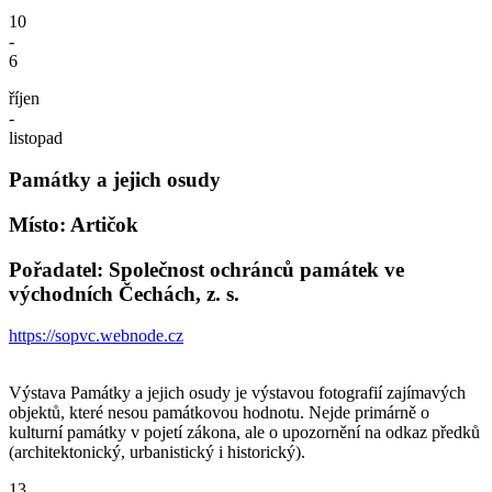
10
-
6
říjen
-
listopad
Památky a jejich osudy
Místo: Artičok
Pořadatel: Společnost ochránců památek ve
východních Čechách, z. s.
https://sopvc.webnode.cz
Výstava Památky a jejich osudy je výstavou fotografií zajímavých
objektů, které nesou památkovou hodnotu. Nejde primárně o
kulturní památky v pojetí zákona, ale o upozornění na odkaz předků
(architektonický, urbanistický i historický).
13