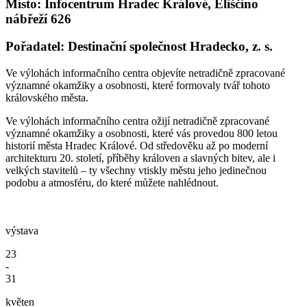
Místo: Infocentrum Hradec Králové, Eliščino
nábřeží 626
Pořadatel: Destinační společnost Hradecko, z. s.
Ve výlohách informačního centra objevíte netradičně zpracované
významné okamžiky a osobnosti, které formovaly tvář tohoto
královského města.
Ve výlohách informačního centra ožijí netradičně zpracované
významné okamžiky a osobnosti, které vás provedou 800 letou
historií města Hradec Králové. Od středověku až po moderní
architekturu 20. století, příběhy královen a slavných bitev, ale i
velkých stavitelů – ty všechny vtiskly městu jeho jedinečnou
podobu a atmosféru, do které můžete nahlédnout.
výstava
23
-
31
květen