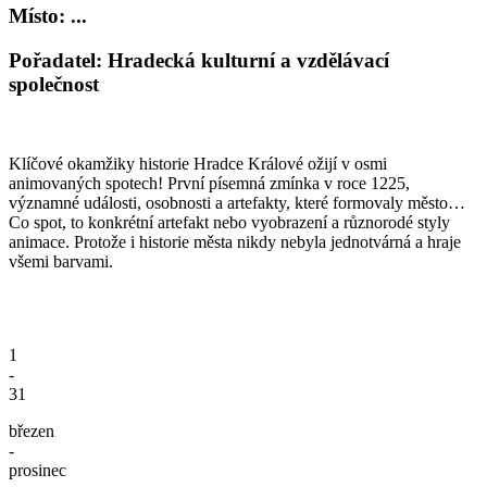
Místo: ...
Pořadatel: Hradecká kulturní a vzdělávací
společnost
Klíčové okamžiky historie Hradce Králové ožijí v osmi
animovaných spotech! První písemná zmínka v roce 1225,
významné události, osobnosti a artefakty, které formovaly město…
Co spot, to konkrétní artefakt nebo vyobrazení a různorodé styly
animace. Protože i historie města nikdy nebyla jednotvárná a hraje
všemi barvami.
1
-
31
březen
-
prosinec