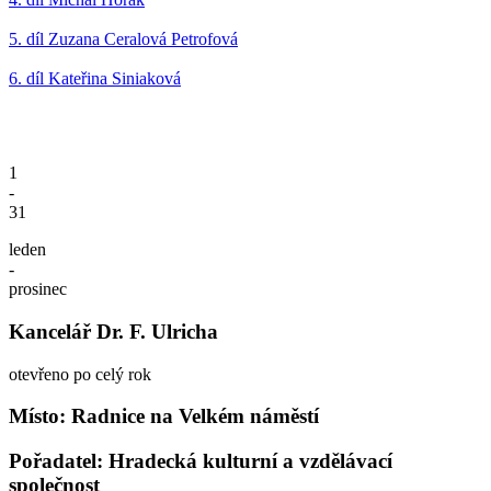
5. díl Zuzana Ceralová Petrofová
6. díl Kateřina Siniaková
1
-
31
leden
-
prosinec
Kancelář Dr. F. Ulricha
otevřeno po celý rok
Místo: Radnice na Velkém náměstí
Pořadatel: Hradecká kulturní a vzdělávací
společnost