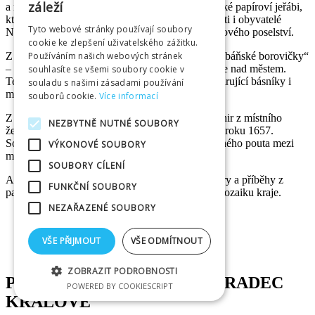
záleží
a městy v našem regionu. Součástí daru budou také papíroví jeřábi,
které v průběhu celého roku, skládají žáci, studenti i obyvatelé
Tyto webové stránky používají soubory
Náchoda – jako připomínku naděje a odkazu mírového poselství.
cookie ke zlepšení uživatelského zážitku.
Používáním našich webových stránek
Z Libáně přichází do Hradce historický obraz „Libáňské borovičky“
– památného stromu, který více než tři století roste nad městem.
souhlasíte se všemi soubory cookie v
Tento přírodní symbol, opředený pověstmi a inspirující básníky i
souladu s našimi zásadami používání
malíře, je srdcem libáňské krajiny a paměti.
souborů cookie.
Více informací
Z Lázní Bělohrad dorazí duchovní kámen – menhir z místního
NEZBYTNĚ NUTNÉ SOUBORY
železitého pískovce, těženého v lomu s tradicí od roku 1657.
Sochařské dílo se stane trvalou připomínkou pevného pouta mezi
VÝKONOVÉ SOUBORY
městy.
SOUBORY CÍLENÍ
A to je teprve začátek. Můžete se těšit na další dary a příběhy z
FUNKČNÍ SOUBORY
partnerských měst, které společně tvoří pestrou mozaiku kraje.
NEZAŘAZENÉ SOUBORY
VŠE PŘIJMOUT
VŠE ODMÍTNOUT
ZOBRAZIT PODROBNOSTI
PARTNEŘI INFOCENTRA HRADEC
POWERED BY COOKIESCRIPT
KRÁLOVÉ