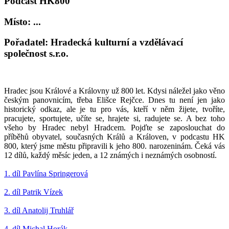
Podcast HK800
Místo: ...
Pořadatel: Hradecká kulturní a vzdělávací
společnost s.r.o.
Hradec jsou Králové a Královny už 800 let. Kdysi náležel jako věno
českým panovnicím, třeba Elišce Rejčce. Dnes tu není jen jako
historický odkaz, ale je tu pro vás, kteří v něm žijete, tvoříte,
pracujete, sportujete, učíte se, hrajete si, radujete se. A bez toho
všeho by Hradec nebyl Hradcem. Pojďte se zaposlouchat do
příběhů obyvatel, současných Králů a Královen, v podcastu HK
800, který jsme městu připravili k jeho 800. narozeninám. Čeká vás
12 dílů, každý měsíc jeden, a 12 známých i neznámých osobností.
1. díl Pavlína Springerová
2. díl Patrik Vízek
3. díl Anatolij Truhlář
4. díl Michal Horák