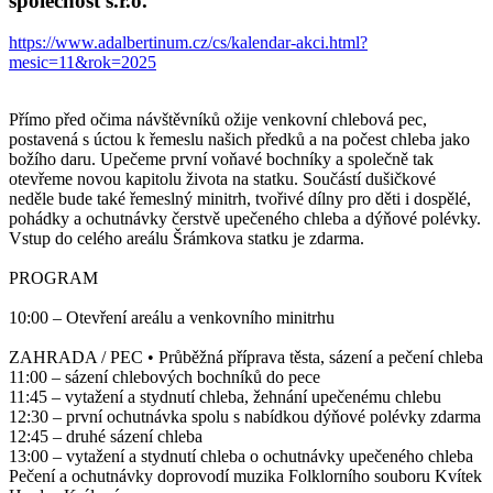
společnost s.r.o.
https://www.adalbertinum.cz/cs/kalendar-akci.html?
mesic=11&rok=2025
Přímo před očima návštěvníků ožije venkovní chlebová pec,
postavená s úctou k řemeslu našich předků a na počest chleba jako
božího daru. Upečeme první voňavé bochníky a společně tak
otevřeme novou kapitolu života na statku. Součástí dušičkové
neděle bude také řemeslný minitrh, tvořivé dílny pro děti i dospělé,
pohádky a ochutnávky čerstvě upečeného chleba a dýňové polévky.
Vstup do celého areálu Šrámkova statku je zdarma.
PROGRAM
10:00 – Otevření areálu a venkovního minitrhu
ZAHRADA / PEC • Průběžná příprava těsta, sázení a pečení chleba
11:00 – sázení chlebových bochníků do pece
11:45 – vytažení a stydnutí chleba, žehnání upečenému chlebu
12:30 – první ochutnávka spolu s nabídkou dýňové polévky zdarma
12:45 – druhé sázení chleba
13:00 – vytažení a stydnutí chleba o ochutnávky upečeného chleba
Pečení a ochutnávky doprovodí muzika Folklorního souboru Kvítek