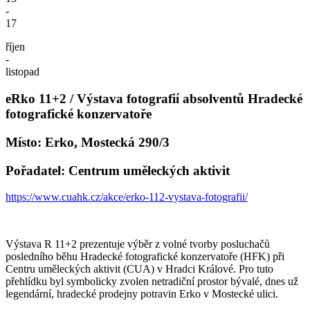
-
17
říjen
-
listopad
eRko 11+2 / Výstava fotografií absolventů Hradecké
fotografické konzervatoře
Místo: Erko, Mostecká 290/3
Pořadatel: Centrum uměleckých aktivit
https://www.cuahk.cz/akce/erko-112-vystava-fotografii/
Výstava R 11+2 prezentuje výběr z volné tvorby posluchačů
posledního běhu Hradecké fotografické konzervatoře (HFK) při
Centru uměleckých aktivit (CUA) v Hradci Králové. Pro tuto
přehlídku byl symbolicky zvolen netradiční prostor bývalé, dnes už
legendární, hradecké prodejny potravin Erko v Mostecké ulici.