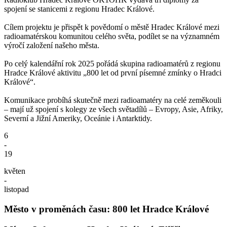
spojení se stanicemi z regionu Hradec Králové.
Cílem projektu je přispět k povědomí o městě Hradec Králové mezi
radioamatérskou komunitou celého světa, podílet se na významném
výročí založení našeho města.
Po celý kalendářní rok 2025 pořádá skupina radioamatérů z regionu
Hradce Králové aktivitu „800 let od první písemné zmínky o Hradci
Králové“.
Komunikace probíhá skutečně mezi radioamatéry na celé zeměkouli
– mají už spojení s kolegy ze všech světadílů – Evropy, Asie, Afriky,
Severní a Jižní Ameriky, Oceánie i Antarktidy.
6
-
19
květen
-
listopad
Město v proměnách času: 800 let Hradce Králové