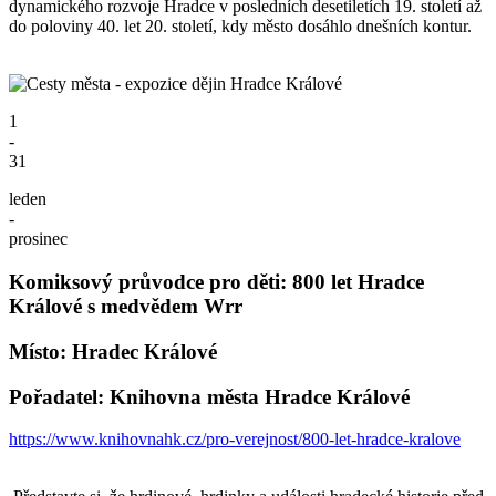
dynamického rozvoje Hradce v posledních desetiletích 19. století až
do poloviny 40. let 20. století, kdy město dosáhlo dnešních kontur.
1
-
31
leden
-
prosinec
Komiksový průvodce pro děti: 800 let Hradce
Králové s medvědem Wrr
Místo: Hradec Králové
Pořadatel: Knihovna města Hradce Králové
https://www.knihovnahk.cz/pro-verejnost/800-let-hradce-kralove