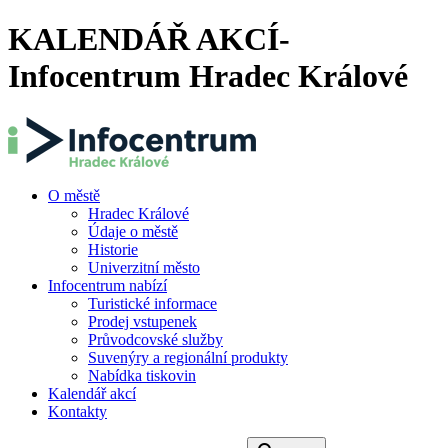
KALENDÁŘ AKCÍ-
Infocentrum Hradec Králové
O městě
Hradec Králové
Údaje o městě
Historie
Univerzitní město
Infocentrum nabízí
Turistické informace
Prodej vstupenek
Průvodcovské služby
Suvenýry a regionální produkty
Nabídka tiskovin
Kalendář akcí
Kontakty