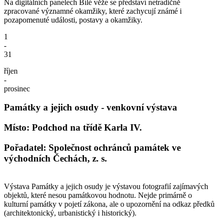
Na digitálních panelech Bílé věže se představí netradičně
zpracované významné okamžiky, které zachycují známé i
pozapomenuté události, postavy a okamžiky.
1
-
31
říjen
-
prosinec
Památky a jejich osudy - venkovní výstava
Místo: Podchod na třídě Karla IV.
Pořadatel: Společnost ochránců památek ve
východních Čechách, z. s.
Výstava Památky a jejich osudy je výstavou fotografií zajímavých
objektů, které nesou památkovou hodnotu. Nejde primárně o
kulturní památky v pojetí zákona, ale o upozornění na odkaz předků
(architektonický, urbanistický i historický).