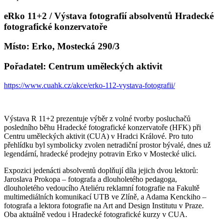
eRko 11+2 / Výstava fotografií absolventů Hradecké
fotografické konzervatoře
Místo: Erko, Mostecká 290/3
Pořadatel: Centrum uměleckých aktivit
https://www.cuahk.cz/akce/erko-112-vystava-fotografii/
Výstava R 11+2 prezentuje výběr z volné tvorby posluchačů
posledního běhu Hradecké fotografické konzervatoře (HFK) při
Centru uměleckých aktivit (CUA) v Hradci Králové. Pro tuto
přehlídku byl symbolicky zvolen netradiční prostor bývalé, dnes už
legendární, hradecké prodejny potravin Erko v Mostecké ulici.
Expozici jedenácti absolventů doplňují díla jejich dvou lektorů:
Jaroslava Prokopa – fotografa a dlouholetého pedagoga,
dlouholetého vedoucího Ateliéru reklamní fotografie na Fakultě
multimediálních komunikací UTB ve Zlíně, a Adama Kenckiho –
fotografa a lektora fotografie na Art and Design Institutu v Praze.
Oba aktuálně vedou i Hradecké fotografické kurzy v CUA.