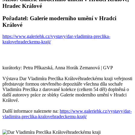
Hradec Králové
Pořadatel: Galerie moderního umění v Hradci
Králové
https://www.galeriehk.cz/vystavy/dar-vladimira-preclika-
kralovehradeckemu-kraji/
kurátorky: Petra Příkazská, Anna Horák Zemanová | GVP
Výstava Dar Vladimíra Preclíka Královéhradeckému kraji veřejnosti
představuje formou otevřeného depozitáře všechna díla sochaře
Vladimíra Preclíka z darované kolekce (celkem 54 děl) doplněná o
další autorovy práce ze sbírky Galerie moderního umění v Hradci
Králové.
Další informace naleznete na:
https://www.galeriehk.cz/vystavy/dar-
vladimira-preclika-kralovehradeckemu-kraji/