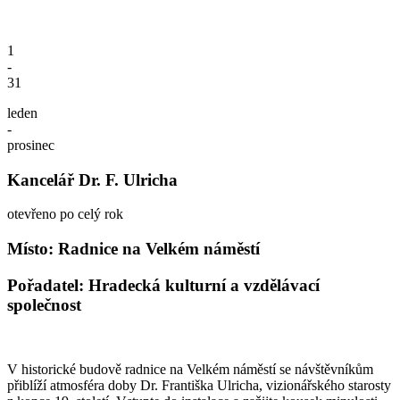
1
-
31
leden
-
prosinec
Kancelář Dr. F. Ulricha
otevřeno po celý rok
Místo: Radnice na Velkém náměstí
Pořadatel: Hradecká kulturní a vzdělávací
společnost
V historické budově radnice na Velkém náměstí se návštěvníkům
přiblíží atmosféra doby Dr. Františka Ulricha, vizionářského starosty