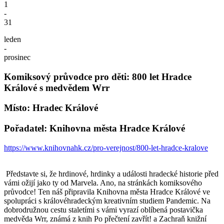
1
-
31
leden
-
prosinec
Komiksový průvodce pro děti: 800 let Hradce
Králové s medvědem Wrr
Místo: Hradec Králové
Pořadatel: Knihovna města Hradce Králové
https://www.knihovnahk.cz/pro-verejnost/800-let-hradce-kralove
Představte si, že hrdinové, hrdinky a události hradecké historie před
vámi ožijí jako ty od Marvela. Ano, na stránkách komiksového
průvodce! Ten náš připravila Knihovna města Hradce Králové ve
spolupráci s královéhradeckým kreativním studiem Pandemic. Na
dobrodružnou cestu staletími s vámi vyrazí oblíbená postavička
medvěda Wrr, známá z knih Po přečtení zavřít! a Zachraň knižní