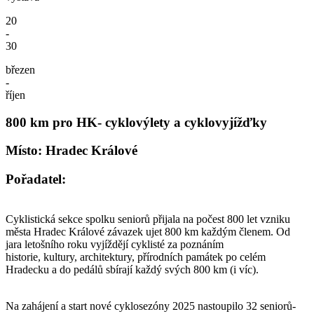
20
-
30
březen
-
říjen
800 km pro HK- cyklovýlety a cyklovyjížďky
Místo: Hradec Králové
Pořadatel:
Cyklistická sekce spolku seniorů přijala na počest 800 let vzniku
města Hradec Králové závazek ujet 800 km každým členem. Od
jara letošního roku vyjíždějí cyklisté za poznáním
historie, kultury, architektury, přírodních památek po celém
Hradecku a do pedálů sbírají každý svých 800 km (i víc).
Na zahájení a start nové cyklosezóny 2025 nastoupilo 32 seniorů-