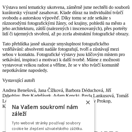
Výstava není tematicky ukotvena, záměrně jsme nechtěli do souborů
kurátorsky výrazně zasahovat. Klade důraz na individuální tvůrčí
svobodu a autorskou výpověď. Díky tomu se zde setkáte s
různorodými fotografickými žánry, od krajiny, pohledů na město a
jeho architekturu, zátiší (nalezených i inscenovaných), přes portréty
lidí či tajemných stvoření, až po zcela abstraktní fotografické obrazy.
Tato přehlídka jasně ukazuje smysluplnost fotografického
vzdělávání: absolventi nadále fotografují, tvoří a zůstávají mezi
sebou v kontaktu. Fotografické výstavy jsou klíčovým místem pro
setkávání, inspiraci a motivaci k další tvorbě. Máme z možnosti
vystavovat velkou radost a věříme, že se v této tvůrčí komunitě
nepotkáváme naposledy.
Vystavující autoři
Andrea Benešová, Jana Čížková, Barbora Déduchová, Jiří
Drbohlav, Petr Kadeřávek, Adam Kencki, Pavla Lankusová, Tomáš
×
Lelek, Vladimír Ludvík, Anastasia Mega, Jaroslav Prokop,
Na Vašem soukromí nám
Květoslava Slezáková, Dana Stránská.
záleží
Tyto webové stránky používají soubory
cookie ke zlepšení uživatelského zážitku.