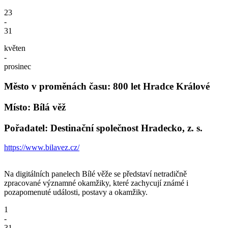
23
-
31
květen
-
prosinec
Město v proměnách času: 800 let Hradce Králové
Místo: Bílá věž
Pořadatel: Destinační společnost Hradecko, z. s.
https://www.bilavez.cz/
Na digitálních panelech Bílé věže se představí netradičně
zpracované významné okamžiky, které zachycují známé i
pozapomenuté události, postavy a okamžiky.
1
-
31