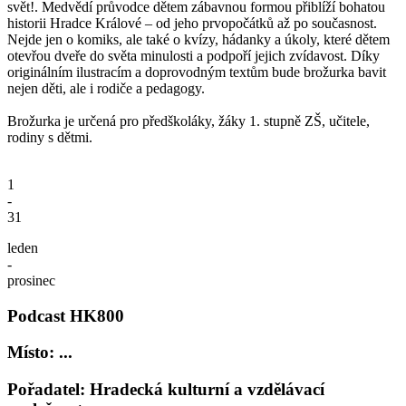
svět!. Medvědí průvodce dětem zábavnou formou přiblíží bohatou
historii Hradce Králové – od jeho prvopočátků až po současnost.
Nejde jen o komiks, ale také o kvízy, hádanky a úkoly, které dětem
otevřou dveře do světa minulosti a podpoří jejich zvídavost. Díky
originálním ilustracím a doprovodným textům bude brožurka bavit
nejen děti, ale i rodiče a pedagogy.
Brožurka je určená pro předškoláky, žáky 1. stupně ZŠ, učitele,
rodiny s dětmi.
1
-
31
leden
-
prosinec
Podcast HK800
Místo: ...
Pořadatel: Hradecká kulturní a vzdělávací