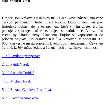
společnost s.r.o.
Hradec jsou Králové a Královny už 800 let. Kdysi náležel jako věno
českým panovnicím, třeba Elišce Rejčce. Dnes tu není jen jako
historický odkaz, ale je tu pro vás, kteří v něm žijete, tvoříte,
pracujete, sportujete, učíte se, hrajete si, radujete se. A bez toho
všeho by Hradec nebyl Hradcem. Pojďte se zaposlouchat do
příběhů obyvatel, současných Králů a Královen, v podcastu HK
800, který jsme městu připravili k jeho 800. narozeninám. Čeká vás
12 dílů, každý měsíc jeden, a 12 známých i neznámých osobností.
1. díl Pavlína Springerová
2. díl Patrik Vízek
3. díl Anatolij Truhlář
4. díl Michal Horák
5. díl Zuzana Ceralová Petrofová
6. díl Kateřina Siniaková