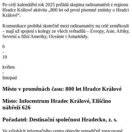
Po celý kalendářní rok 2025 pořádá skupina radioamatérů z regionu
Hradce Králové aktivitu „800 let od první písemné zmínky o Hradci
Králové“.
Komunikace probíhá skutečně mezi radioamatéry na celé zeměkouli
– mají už spojení s kolegy ze všech světadílů – Evropy, Asie, Afriky,
Severní a Jižní Ameriky, Oceánie i Antarktidy.
6
-
19
květen
-
listopad
Město v proměnách času: 800 let Hradce Králové
Místo: Infocentrum Hradec Králové, Eliščino
nábřeží 626
Pořadatel: Destinační společnost Hradecko, z. s.
Ve výlohách informačního centra objevíte netradičně zpracované