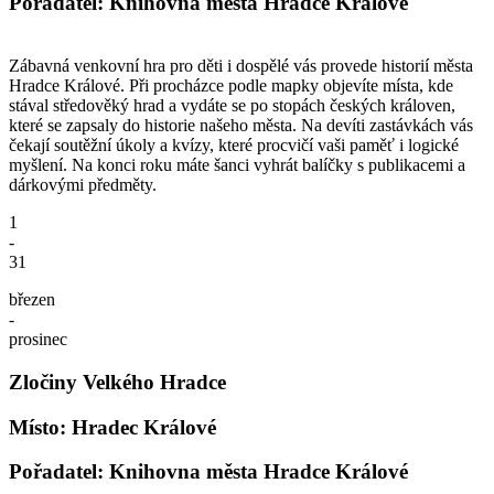
Pořadatel: Knihovna města Hradce Králové
Zábavná venkovní hra pro děti i dospělé vás provede historií města
Hradce Králové. Při procházce podle mapky objevíte místa, kde
stával středověký hrad a vydáte se po stopách českých královen,
které se zapsaly do historie našeho města. Na devíti zastávkách vás
čekají soutěžní úkoly a kvízy, které procvičí vaši paměť i logické
myšlení. Na konci roku máte šanci vyhrát balíčky s publikacemi a
dárkovými předměty.
1
-
31
březen
-
prosinec
Zločiny Velkého Hradce
Místo: Hradec Králové
Pořadatel: Knihovna města Hradce Králové