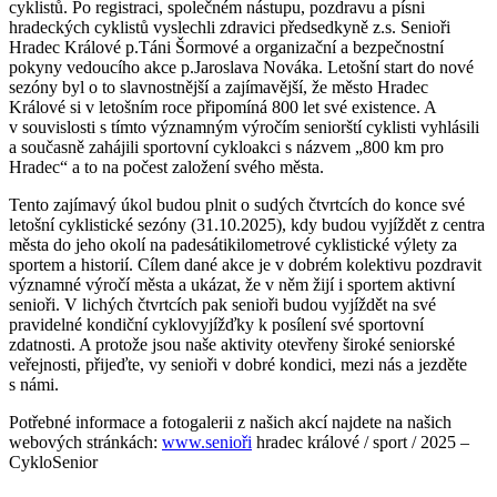
cyklistů. Po registraci, společném nástupu, pozdravu a písni
hradeckých cyklistů vyslechli zdravici předsedkyně z.s. Senioři
Hradec Králové p.Táni Šormové a organizační a bezpečnostní
pokyny vedoucího akce p.Jaroslava Nováka. Letošní start do nové
sezóny byl o to slavnostnější a zajímavější, že město Hradec
Králové si v letošním roce připomíná 800 let své existence. A
v souvislosti s tímto významným výročím seniorští cyklisti vyhlásili
a současně zahájili sportovní cykloakci s názvem „800 km pro
Hradec“ a to na počest založení svého města.
Tento zajímavý úkol budou plnit o sudých čtvrtcích do konce své
letošní cyklistické sezóny (31.10.2025), kdy budou vyjíždět z centra
města do jeho okolí na padesátikilometrové cyklistické výlety za
sportem a historií. Cílem dané akce je v dobrém kolektivu pozdravit
významné výročí města a ukázat, že v něm žijí i sportem aktivní
senioři. V lichých čtvrtcích pak senioři budou vyjíždět na své
pravidelné kondiční cyklovyjížďky k posílení své sportovní
zdatnosti. A protože jsou naše aktivity otevřeny široké seniorské
veřejnosti, přijeďte, vy senioři v dobré kondici, mezi nás a jezděte
s námi.
Potřebné informace a fotogalerii z našich akcí najdete na našich
webových stránkách:
www.senioři
hradec králové / sport / 2025 –
CykloSenior