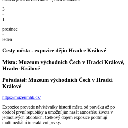
3
-
1
prosinec
-
leden
Cesty města - expozice dějin Hradce Králové
Místo: Muzeum východních Čech v Hradci Králové,
Hradec Králové
Pořadatel: Muzeum východních Čech v Hradci
Králové
https://muzeumhk.cz/
Expozice provede návštěvníky historií města od pravěku až po
období první republiky a umožní jim nasát atmosféru života v
jednotlivých obdobích. Celkový dojem expozice podtrhují
multimediální interaktivní prvky.