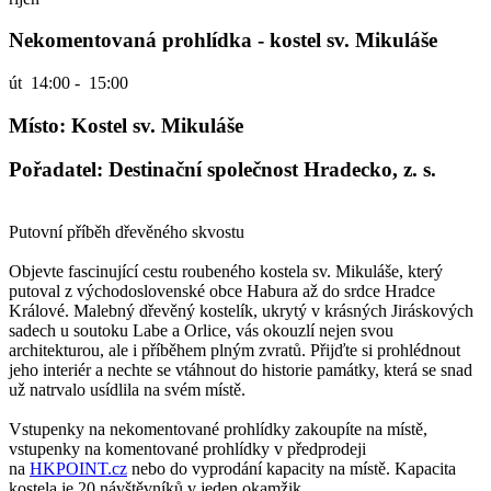
Nekomentovaná prohlídka - kostel sv. Mikuláše
út
14:00 - 15:00
Místo: Kostel sv. Mikuláše
Pořadatel: Destinační společnost Hradecko, z. s.
Putovní příběh dřevěného skvostu
Objevte fascinující cestu roubeného kostela sv. Mikuláše, který
putoval z východoslovenské obce Habura až do srdce Hradce
Králové. Malebný dřevěný kostelík, ukrytý v krásných Jiráskových
sadech u soutoku Labe a Orlice, vás okouzlí nejen svou
architekturou, ale i příběhem plným zvratů. Přijďte si prohlédnout
jeho interiér a nechte se vtáhnout do historie památky, která se snad
už natrvalo usídlila na svém místě.
Vstupenky na nekomentované prohlídky zakoupíte na místě,
vstupenky na komentované prohlídky v předprodeji
na
HKPOINT.cz
nebo do vyprodání kapacity na místě. Kapacita
kostela je 20 návštěvníků v jeden okamžik.