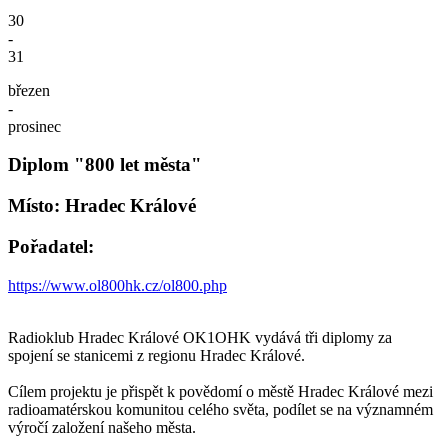
30
-
31
březen
-
prosinec
Diplom "800 let města"
Místo: Hradec Králové
Pořadatel:
https://www.ol800hk.cz/ol800.php
Radioklub Hradec Králové OK1OHK vydává tři diplomy za
spojení se stanicemi z regionu Hradec Králové.
Cílem projektu je přispět k povědomí o městě Hradec Králové mezi
radioamatérskou komunitou celého světa, podílet se na významném
výročí založení našeho města.