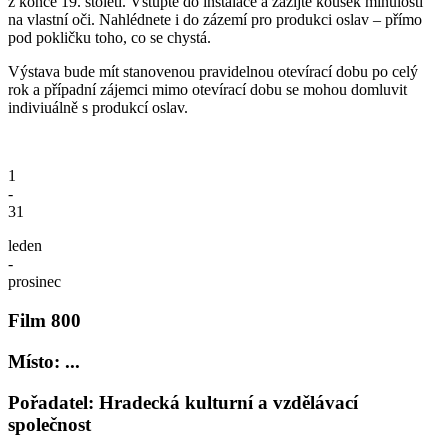
z konce 19. století. Vstupte do instalace a zažijte kousek minulosti
na vlastní oči. Nahlédnete i do zázemí pro produkci oslav – přímo
pod pokličku toho, co se chystá.
Výstava bude mít stanovenou pravidelnou otevírací dobu po celý
rok a případní zájemci mimo otevírací dobu se mohou domluvit
indiviuálně s produkcí oslav.
1
-
31
leden
-
prosinec
Film 800
Místo: ...
Pořadatel: Hradecká kulturní a vzdělávací
společnost