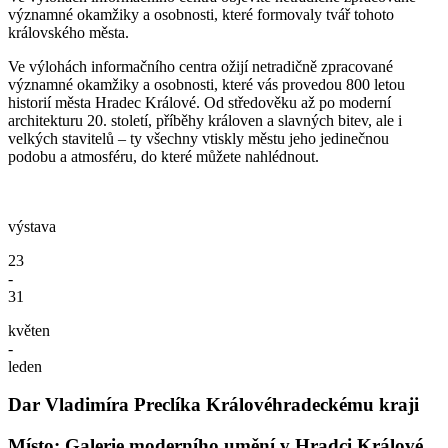
významné okamžiky a osobnosti, které formovaly tvář tohoto
královského města.
Ve výlohách informačního centra ožijí netradičně zpracované
významné okamžiky a osobnosti, které vás provedou 800 letou
historií města Hradec Králové. Od středověku až po moderní
architekturu 20. století, příběhy královen a slavných bitev, ale i
velkých stavitelů – ty všechny vtiskly městu jeho jedinečnou
podobu a atmosféru, do které můžete nahlédnout.
výstava
23
-
31
květen
-
leden
Dar Vladimíra Preclíka Královéhradeckému kraji
Místo: Galerie moderního umění v Hradci Králové,