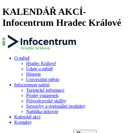
KALENDÁŘ AKCÍ-
Infocentrum Hradec Králové
O městě
Hradec Králové
Údaje o městě
Historie
Univerzitní město
Infocentrum nabízí
Turistické informace
Prodej vstupenek
Průvodcovské služby
Suvenýry a regionální produkty
Nabídka tiskovin
Kalendář akcí
Kontakty