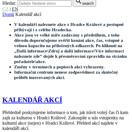
search
Hledat:
search
CZ
|
EN
Domů
Kalendář akcí
V kalendáři naleznete akce z Hradce Králové a postupně
přibývají i z celého Hradecka.
Akce jsou ve velké míře zadávány s předstihem, z toho
důvodu doporučujeme ověřit konání akce, čas, vstupné a
volnou kapacitu na přiložených odkazech. Po kliknutí na
„Další informace\Zdroj a další informace\Více informací
naleznete zde“ dojde k přesměrování zpravidla na stránku
pořadatele\akce.
Změny v termínech a popisech akcí vyhrazeny.
Informační centrum nenese zodpovědnost za skutečný
průběh inzerovaných akcí.
KALENDÁŘ AKCÍ
Přehledně poskytujeme informace o tom, jak trávit volný čas či kam
zajít za kulturou v Hradci Králové. Zakoupíte u nás vstupenky na
kulturní akce (nejen) v Hradci Králové. Přehled akcí najdete v
kalendáři akcí.