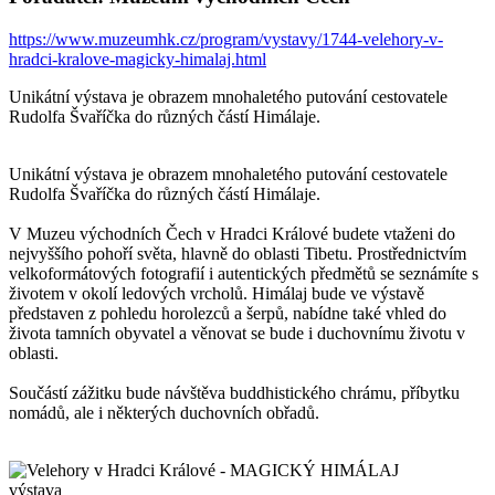
https://www.muzeumhk.cz/program/vystavy/1744-velehory-v-
hradci-kralove-magicky-himalaj.html
Unikátní výstava je obrazem mnohaletého putování cestovatele
Rudolfa Švaříčka do různých částí Himálaje.
Unikátní výstava je obrazem mnohaletého putování cestovatele
Rudolfa Švaříčka do různých částí Himálaje.
V Muzeu východních Čech v Hradci Králové budete vtaženi do
nejvyššího pohoří světa, hlavně do oblasti Tibetu. Prostřednictvím
velkoformátových fotografií i autentických předmětů se seznámíte s
životem v okolí ledových vrcholů. Himálaj bude ve výstavě
představen z pohledu horolezců a šerpů, nabídne také vhled do
života tamních obyvatel a věnovat se bude i duchovnímu životu v
oblasti.
Součástí zážitku bude návštěva buddhistického chrámu, příbytku
nomádů, ale i některých duchovních obřadů.
výstava