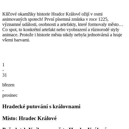
Klíčové okamžiky historie Hradce Králové ožijí v osmi
animovaných spotech! První písemná zmínka v roce 1225,
významné události, osobnosti a artefakty, které formovaly město…
Co spot, to konkrétní artefakt nebo vyobrazení a různorodé styly
animace. Protože i historie města nikdy nebyla jednotvárná a hraje
všemi barvami.
1
-
31
březen
-
prosinec
Hradecké putování s královnami
Místo: Hradec Králové