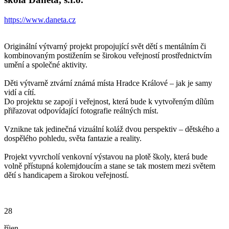
https://www.daneta.cz
Originální výtvarný projekt propojující svět dětí s mentálním či
kombinovaným postižením se širokou veřejností prostřednictvím
umění a společné aktivity.
Děti výtvarně ztvární známá místa Hradce Králové – jak je samy
vidí a cítí.
Do projektu se zapojí i veřejnost, která bude k vytvořeným dílům
přiřazovat odpovídající fotografie reálných míst.
Vznikne tak jedinečná vizuální koláž dvou perspektiv – dětského a
dospělého pohledu, světa fantazie a reality.
Projekt vyvrcholí venkovní výstavou na plotě školy, která bude
volně přístupná kolemjdoucím a stane se tak mostem mezi světem
dětí s handicapem a širokou veřejností.
28
říjen