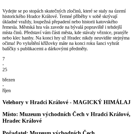
Vydejte se po stopách skutečných zločinů, které se staly na území
historického Hradce Králové. Temné příběhy v sobě skrývají
úkladné vraždy, loupežná přepadení nebo historii katovského
řemesla. Městská hra vás zavede na bývalá popraviště i tehdejší
místa činů. Představí vám části města, kde stávaly věznice, pranýře
nebo klec hanby. Na konci hry už Hradec nikdy neuvidíte stejnýma
očima! Po vyluštění křížovky máte na konci roku šanci vyhrát
balíčky s publikacemi a dárkovými předměty.
7
-
25
březen
-
říjen
Velehory v Hradci Králové - MAGICKÝ HIMÁLAJ
Místo: Muzeum východních Čech v Hradci Králové,
Hradec Králové
Pořadatel: Muzeum východních Čech