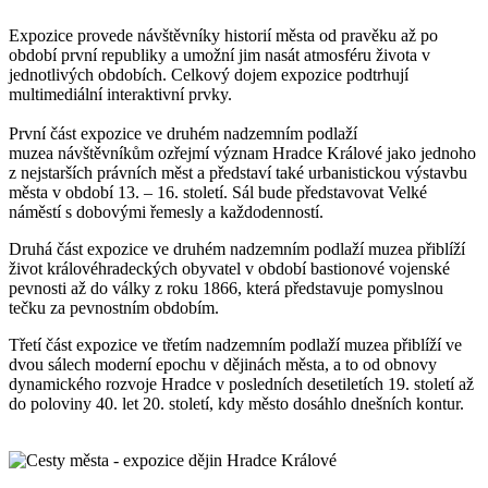
Expozice provede návštěvníky historií města od pravěku až po
období první republiky a umožní jim nasát atmosféru života v
jednotlivých obdobích. Celkový dojem expozice podtrhují
multimediální interaktivní prvky.
První část expozice ve druhém nadzemním podlaží
muzea návštěvníkům ozřejmí význam Hradce Králové jako jednoho
z nejstarších právních měst a představí také urbanistickou výstavbu
města v období 13. – 16. století. Sál bude představovat Velké
náměstí s dobovými řemesly a každodenností.
Druhá část expozice ve druhém nadzemním podlaží muzea přiblíží
život královéhradeckých obyvatel v období bastionové vojenské
pevnosti až do války z roku 1866, která představuje pomyslnou
tečku za pevnostním obdobím.
Třetí část expozice ve třetím nadzemním podlaží muzea přiblíží ve
dvou sálech moderní epochu v dějinách města, a to od obnovy
dynamického rozvoje Hradce v posledních desetiletích 19. století až
do poloviny 40. let 20. století, kdy město dosáhlo dnešních kontur.