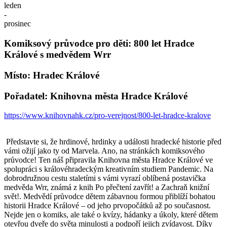
leden
-
prosinec
Komiksový průvodce pro děti: 800 let Hradce
Králové s medvědem Wrr
Místo: Hradec Králové
Pořadatel: Knihovna města Hradce Králové
https://www.knihovnahk.cz/pro-verejnost/800-let-hradce-kralove
Představte si, že hrdinové, hrdinky a události hradecké historie před
vámi ožijí jako ty od Marvela. Ano, na stránkách komiksového
průvodce! Ten náš připravila Knihovna města Hradce Králové ve
spolupráci s královéhradeckým kreativním studiem Pandemic. Na
dobrodružnou cestu staletími s vámi vyrazí oblíbená postavička
medvěda Wrr, známá z knih Po přečtení zavřít! a Zachraň knižní
svět!. Medvědí průvodce dětem zábavnou formou přiblíží bohatou
historii Hradce Králové – od jeho prvopočátků až po současnost.
Nejde jen o komiks, ale také o kvízy, hádanky a úkoly, které dětem
otevřou dveře do světa minulosti a podpoří jejich zvídavost. Díky