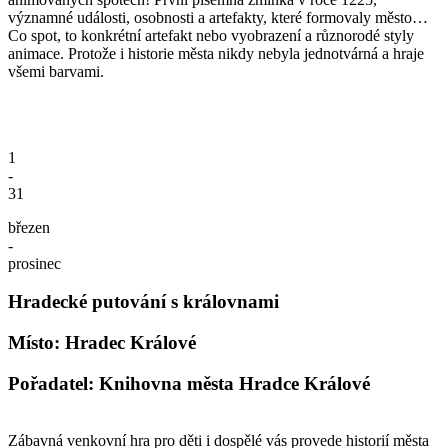
významné události, osobnosti a artefakty, které formovaly město…
Co spot, to konkrétní artefakt nebo vyobrazení a různorodé styly
animace. Protože i historie města nikdy nebyla jednotvárná a hraje
všemi barvami.
1
-
31
březen
-
prosinec
Hradecké putování s královnami
Místo: Hradec Králové
Pořadatel: Knihovna města Hradce Králové
Zábavná venkovní hra pro děti i dospělé vás provede historií města