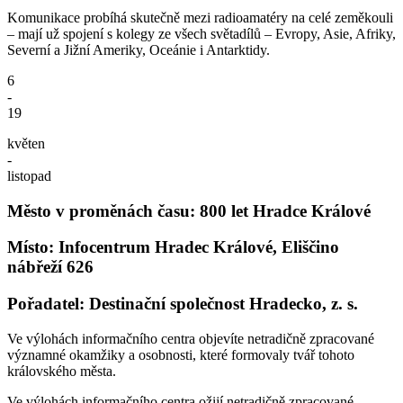
Komunikace probíhá skutečně mezi radioamatéry na celé zeměkouli
– mají už spojení s kolegy ze všech světadílů – Evropy, Asie, Afriky,
Severní a Jižní Ameriky, Oceánie i Antarktidy.
6
-
19
květen
-
listopad
Město v proměnách času: 800 let Hradce Králové
Místo: Infocentrum Hradec Králové, Eliščino
nábřeží 626
Pořadatel: Destinační společnost Hradecko, z. s.
Ve výlohách informačního centra objevíte netradičně zpracované
významné okamžiky a osobnosti, které formovaly tvář tohoto
královského města.
Ve výlohách informačního centra ožijí netradičně zpracované