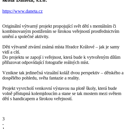
https://www.daneta.cz
Originální výtvarný projekt propojující svět dětí s mentálním či
kombinovaným postižením se širokou veřejností prostřednictvím
umění a společné aktivity.
Děti výtvarně ztvární známá místa Hradce Králové – jak je samy
vidí a cítí.
Do projektu se zapojí i veřejnost, která bude k vytvořeným dílům
přiřazovat odpovídající fotografie reálných míst.
Vznikne tak jedinečná vizuální koláž dvou perspektiv – dětského a
dospělého pohledu, světa fantazie a reality.
Projekt vyvrcholí venkovní výstavou na plotě školy, která bude
volně přístupná kolemjdoucím a stane se tak mostem mezi světem
dětí s handicapem a širokou veřejností.
3
-