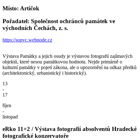
Místo: Artičok
Pořadatel: Společnost ochránců památek ve
východních Čechách, z. s.
https://sopvc.webnode.cz
Výstava Památky a jejich osudy je výstavou fotografií zajímavých
objektů, které nesou památkovou hodnotu. Nejde primárně o
kulturní památky v pojetí zákona, ale o upozornění na odkaz předků
(architektonický, urbanistický i historický).
13
-
17
říjen
-
listopad
eRko 11+2 / Výstava fotografií absolventů Hradecké
fotografické konzervatoře