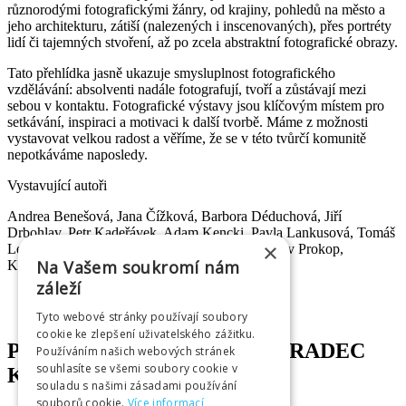
různorodými fotografickými žánry, od krajiny, pohledů na město a
jeho architekturu, zátiší (nalezených i inscenovaných), přes portréty
lidí či tajemných stvoření, až po zcela abstraktní fotografické obrazy.
Tato přehlídka jasně ukazuje smysluplnost fotografického
vzdělávání: absolventi nadále fotografují, tvoří a zůstávají mezi
sebou v kontaktu. Fotografické výstavy jsou klíčovým místem pro
setkávání, inspiraci a motivaci k další tvorbě. Máme z možnosti
vystavovat velkou radost a věříme, že se v této tvůrčí komunitě
nepotkáváme naposledy.
Vystavující autoři
Andrea Benešová, Jana Čížková, Barbora Déduchová, Jiří
Drbohlav, Petr Kadeřávek, Adam Kencki, Pavla Lankusová, Tomáš
×
Lelek, Vladimír Ludvík, Anastasia Mega, Jaroslav Prokop,
Na Vašem soukromí nám
Květoslava Slezáková, Dana Stránská.
záleží
Tyto webové stránky používají soubory
cookie ke zlepšení uživatelského zážitku.
PARTNEŘI INFOCENTRA HRADEC
Používáním našich webových stránek
souhlasíte se všemi soubory cookie v
KRÁLOVÉ
souladu s našimi zásadami používání
souborů cookie.
Více informací