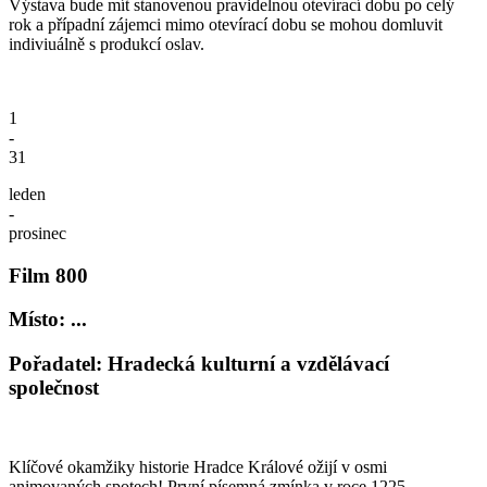
Výstava bude mít stanovenou pravidelnou otevírací dobu po celý
rok a případní zájemci mimo otevírací dobu se mohou domluvit
indiviuálně s produkcí oslav.
1
-
31
leden
-
prosinec
Film 800
Místo: ...
Pořadatel: Hradecká kulturní a vzdělávací
společnost
Klíčové okamžiky historie Hradce Králové ožijí v osmi
animovaných spotech! První písemná zmínka v roce 1225,