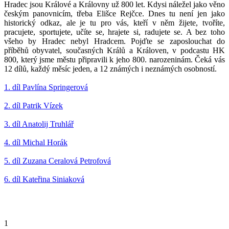
Hradec jsou Králové a Královny už 800 let. Kdysi náležel jako věno
českým panovnicím, třeba Elišce Rejčce. Dnes tu není jen jako
historický odkaz, ale je tu pro vás, kteří v něm žijete, tvoříte,
pracujete, sportujete, učíte se, hrajete si, radujete se. A bez toho
všeho by Hradec nebyl Hradcem. Pojďte se zaposlouchat do
příběhů obyvatel, současných Králů a Královen, v podcastu HK
800, který jsme městu připravili k jeho 800. narozeninám. Čeká vás
12 dílů, každý měsíc jeden, a 12 známých i neznámých osobností.
1. díl Pavlína Springerová
2. díl Patrik Vízek
3. díl Anatolij Truhlář
4. díl Michal Horák
5. díl Zuzana Ceralová Petrofová
6. díl Kateřina Siniaková
1