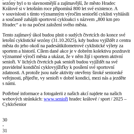
sezóny byl o to slavnostnější a zajímavější, že město Hradec
Králové si v letošním roce připomíná 800 let své existence. A
v souvislosti s tímto významným výročím seniorští cyklisti vyhlásili
a současně zahájili sportovní cykloakci s názvem „800 km pro
Hradec“ a to na počest založení svého města.
Tento zajímavý úkol budou plnit o sudých čtvrtcích do konce své
letošní cyklistické sezóny (31.10.2025), kdy budou vyjíždět z centra
města do jeho okolí na padesátikilometrové cyklistické výlety za
sportem a historií. Cílem dané akce je v dobrém kolektivu pozdravit
významné výročí města a ukázat, že v něm žijí i sportem aktivní
senioři. V lichých čtvrtcích pak senioři budou vyjíždět na své
pravidelné kondiční cyklovyjížďky k posílení své sportovní
zdatnosti. A protože jsou naše aktivity otevřeny široké seniorské
veřejnosti, přijeďte, vy senioři v dobré kondici, mezi nás a jezděte
s námi.
Potřebné informace a fotogalerii z našich akcí najdete na našich
webových stránkách:
www.senioři
hradec králové / sport / 2025 –
CykloSenior
30
-
31