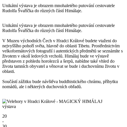
Unikátní výstava je obrazem mnohaletého putování cestovatele
Rudolfa Švaříčka do různých částí Himálaje.
Unikátní výstava je obrazem mnohaletého putování cestovatele
Rudolfa Švaříčka do různých částí Himálaje.
V Muzeu východních Čech v Hradci Králové budete vtaženi do
nejvyššího pohoří světa, hlavně do oblasti Tibetu. Prostřednictvím
velkoformátových fotografií i autentických předmětů se seznámíte s
životem v okolí ledových vrcholů. Himálaj bude ve výstavě
představen z pohledu horolezců a šerpů, nabídne také vhled do
života tamních obyvatel a věnovat se bude i duchovnímu životu v
oblasti.
Součástí zážitku bude návštěva buddhistického chrámu, příbytku
nomádů, ale i některých duchovních obřadů.
výstava
20
-
30