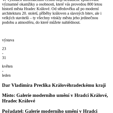
významné okamžiky a osobnosti, které vás provedou 800 letou
historií města Hradec Králové. Od středověku až po moderní
architekturu 20. století, příběhy královen a slavných bitev, ale i
velkých stavitelů – ty všechny vtiskly městu jeho jedinečnou
podobu a atmosféru, do které můžete nahlédnout.
výstava
23
-
31
květen
-
leden
Dar Vladimíra Preclíka Královéhradeckému kraji
Místo: Galerie moderního umění v Hradci Králové,
Hradec Králové
Pořadatel: Galerie moderního umění v Hradci