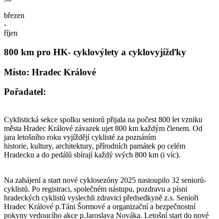
březen
-
říjen
800 km pro HK- cyklovýlety a cyklovyjížďky
Místo: Hradec Králové
Pořadatel:
Cyklistická sekce spolku seniorů přijala na počest 800 let vzniku
města Hradec Králové závazek ujet 800 km každým členem. Od
jara letošního roku vyjíždějí cyklisté za poznáním
historie, kultury, architektury, přírodních památek po celém
Hradecku a do pedálů sbírají každý svých 800 km (i víc).
Na zahájení a start nové cyklosezóny 2025 nastoupilo 32 seniorů-
cyklistů. Po registraci, společném nástupu, pozdravu a písni
hradeckých cyklistů vyslechli zdravici předsedkyně z.s. Senioři
Hradec Králové p.Táni Šormové a organizační a bezpečnostní
pokyny vedoucího akce p.Jaroslava Nováka. Letošní start do nové