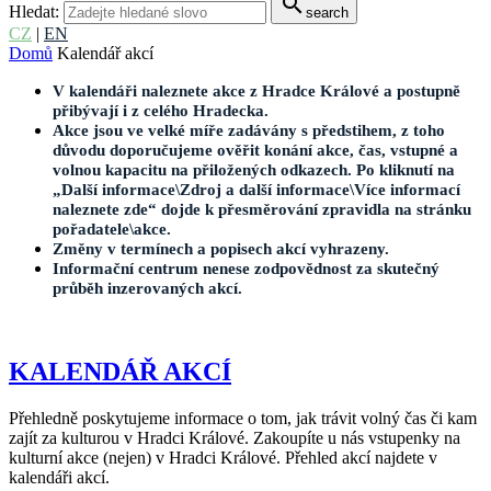
search
Hledat:
search
CZ
|
EN
Domů
Kalendář akcí
V kalendáři naleznete akce z Hradce Králové a postupně
přibývají i z celého Hradecka.
Akce jsou ve velké míře zadávány s předstihem, z toho
důvodu doporučujeme ověřit konání akce, čas, vstupné a
volnou kapacitu na přiložených odkazech. Po kliknutí na
„Další informace\Zdroj a další informace\Více informací
naleznete zde“ dojde k přesměrování zpravidla na stránku
pořadatele\akce.
Změny v termínech a popisech akcí vyhrazeny.
Informační centrum nenese zodpovědnost za skutečný
průběh inzerovaných akcí.
KALENDÁŘ AKCÍ
Přehledně poskytujeme informace o tom, jak trávit volný čas či kam
zajít za kulturou v Hradci Králové. Zakoupíte u nás vstupenky na
kulturní akce (nejen) v Hradci Králové. Přehled akcí najdete v
kalendáři akcí.