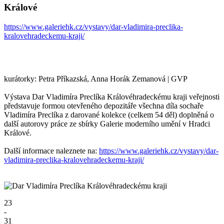
Králové
https://www.galeriehk.cz/vystavy/dar-vladimira-preclika-
kralovehradeckemu-kraji/
kurátorky: Petra Příkazská, Anna Horák Zemanová | GVP
Výstava Dar Vladimíra Preclíka Královéhradeckému kraji veřejnosti
představuje formou otevřeného depozitáře všechna díla sochaře
Vladimíra Preclíka z darované kolekce (celkem 54 děl) doplněná o
další autorovy práce ze sbírky Galerie moderního umění v Hradci
Králové.
Další informace naleznete na:
https://www.galeriehk.cz/vystavy/dar-
vladimira-preclika-kralovehradeckemu-kraji/
23
-
31