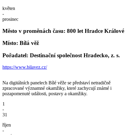
květen
-
prosinec
Město v proměnách času: 800 let Hradce Králové
Místo: Bílá věž
Pořadatel: Destinační společnost Hradecko, z. s.
https://www.bilavez.cz/
Na digitálních panelech Bílé věže se představí netradičně
zpracované významné okamžiky, které zachycují známé i
pozapomenuté události, postavy a okamžiky.
1
-
31
říjen
-