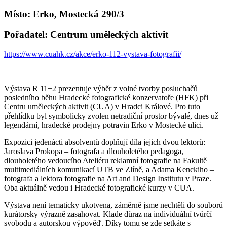
Místo: Erko, Mostecká 290/3
Pořadatel: Centrum uměleckých aktivit
https://www.cuahk.cz/akce/erko-112-vystava-fotografii/
Výstava R 11+2 prezentuje výběr z volné tvorby posluchačů
posledního běhu Hradecké fotografické konzervatoře (HFK) při
Centru uměleckých aktivit (CUA) v Hradci Králové. Pro tuto
přehlídku byl symbolicky zvolen netradiční prostor bývalé, dnes už
legendární, hradecké prodejny potravin Erko v Mostecké ulici.
Expozici jedenácti absolventů doplňují díla jejich dvou lektorů:
Jaroslava Prokopa – fotografa a dlouholetého pedagoga,
dlouholetého vedoucího Ateliéru reklamní fotografie na Fakultě
multimediálních komunikací UTB ve Zlíně, a Adama Kenckiho –
fotografa a lektora fotografie na Art and Design Institutu v Praze.
Oba aktuálně vedou i Hradecké fotografické kurzy v CUA.
Výstava není tematicky ukotvena, záměrně jsme nechtěli do souborů
kurátorsky výrazně zasahovat. Klade důraz na individuální tvůrčí
svobodu a autorskou výpověď. Díky tomu se zde setkáte s