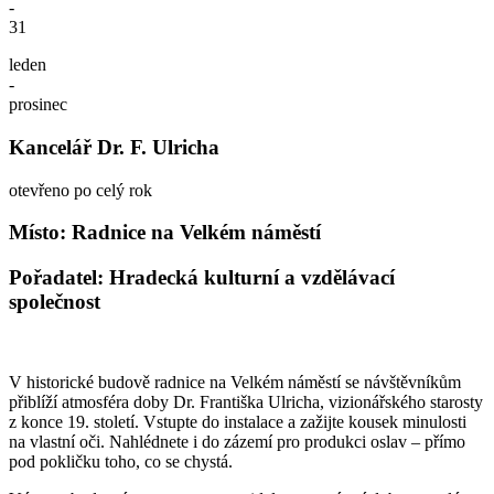
-
31
leden
-
prosinec
Kancelář Dr. F. Ulricha
otevřeno po celý rok
Místo: Radnice na Velkém náměstí
Pořadatel: Hradecká kulturní a vzdělávací
společnost
V historické budově radnice na Velkém náměstí se návštěvníkům
přiblíží atmosféra doby Dr. Františka Ulricha, vizionářského starosty
z konce 19. století. Vstupte do instalace a zažijte kousek minulosti
na vlastní oči. Nahlédnete i do zázemí pro produkci oslav – přímo
pod pokličku toho, co se chystá.