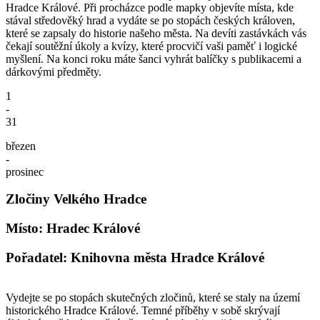
Hradce Králové. Při procházce podle mapky objevíte místa, kde
stával středověký hrad a vydáte se po stopách českých královen,
které se zapsaly do historie našeho města. Na devíti zastávkách vás
čekají soutěžní úkoly a kvízy, které procvičí vaši paměť i logické
myšlení. Na konci roku máte šanci vyhrát balíčky s publikacemi a
dárkovými předměty.
1
-
31
březen
-
prosinec
Zločiny Velkého Hradce
Místo: Hradec Králové
Pořadatel: Knihovna města Hradce Králové
Vydejte se po stopách skutečných zločinů, které se staly na území
historického Hradce Králové. Temné příběhy v sobě skrývají