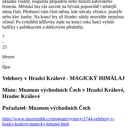
úkladné vraždy, loupežná přepadení nebo historii katovského
řemesla. Městská hra vás zavede na bývalá popraviště i tehdejší
místa činů. Představí vám části města, kde stávaly věznice, pranýře
nebo klec hanby. Na konci hry už Hradec nikdy neuvidíte stejnýma
očima! Po vyluštění křížovky máte na konci roku šanci vyhrát
balíčky s publikacemi a dárkovými předměty.
7
-
25
březen
-
říjen
Velehory v Hradci Králové - MAGICKÝ HIMÁLAJ
Místo: Muzeum východních Čech v Hradci Králové,
Hradec Králové
Pořadatel: Muzeum východních Čech
https://www.muzeumhk.cz/program/vystavy/1744-velehory-v-
hradci-kralove-magicky-himalaj.html