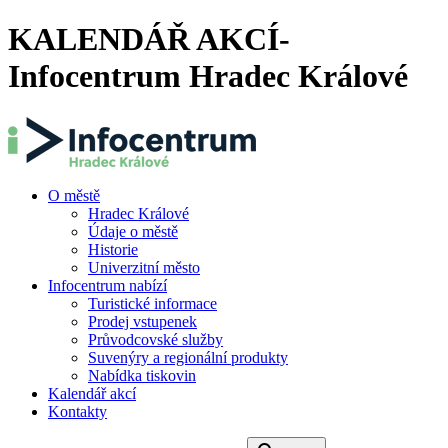
KALENDÁŘ AKCÍ-
Infocentrum Hradec Králové
O městě
Hradec Králové
Údaje o městě
Historie
Univerzitní město
Infocentrum nabízí
Turistické informace
Prodej vstupenek
Průvodcovské služby
Suvenýry a regionální produkty
Nabídka tiskovin
Kalendář akcí
Kontakty