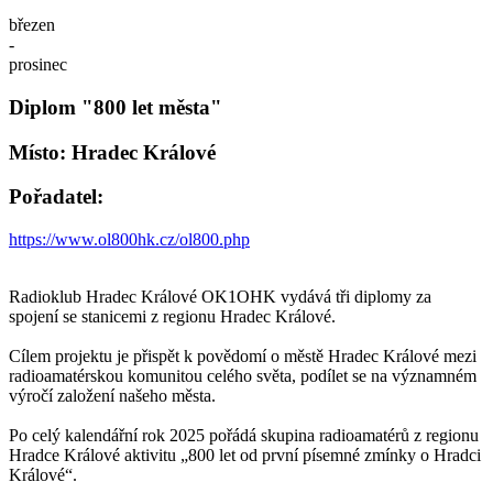
březen
-
prosinec
Diplom "800 let města"
Místo: Hradec Králové
Pořadatel:
https://www.ol800hk.cz/ol800.php
Radioklub Hradec Králové OK1OHK vydává tři diplomy za
spojení se stanicemi z regionu Hradec Králové.
Cílem projektu je přispět k povědomí o městě Hradec Králové mezi
radioamatérskou komunitou celého světa, podílet se na významném
výročí založení našeho města.
Po celý kalendářní rok 2025 pořádá skupina radioamatérů z regionu
Hradce Králové aktivitu „800 let od první písemné zmínky o Hradci
Králové“.