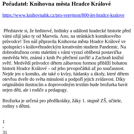
Pořadatel: Knihovna města Hradce Králové
https://www.knihovnahk.cz/pro-verejnost/800-let-hradce-kralove
Představte si, že hrdinové, hrdinky a události hradecké historie před
vámi ožijí jako ty od Marvela. Ano, na stránkách komiksového
průvodce! Ten náš připravila Knihovna města Hradce Králové ve
spolupráci s královéhradeckým kreativním studiem Pandemic. Na
dobrodružnou cestu staletími s vámi vyrazí oblíbená postavička
medvěda Wrr, známá z knih Po přečtení zavřít! a Zachraň knižní
svět!. Medvědí průvodce dětem zábavnou formou přiblíží bohatou
historii Hradce Králové – od jeho prvopočátků až po současnost.
Nejde jen o komiks, ale také o kvízy, hádanky a úkoly, které dětem
otevřou dveře do světa minulosti a podpoří jejich zvídavost. Díky
originálním ilustracím a doprovodným textům bude brožurka bavit
nejen děti, ale i rodiče a pedagogy.
Brožurka je určená pro předškoláky, žáky 1. stupně ZŠ, učitele,
rodiny s dětmi.
1
-
31