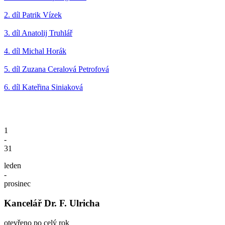
2. díl Patrik Vízek
3. díl Anatolij Truhlář
4. díl Michal Horák
5. díl Zuzana Ceralová Petrofová
6. díl Kateřina Siniaková
1
-
31
leden
-
prosinec
Kancelář Dr. F. Ulricha
otevřeno po celý rok