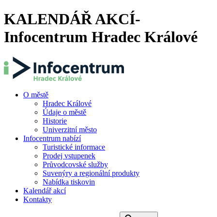
KALENDÁŘ AKCÍ-
Infocentrum Hradec Králové
O městě
Hradec Králové
Údaje o městě
Historie
Univerzitní město
Infocentrum nabízí
Turistické informace
Prodej vstupenek
Průvodcovské služby
Suvenýry a regionální produkty
Nabídka tiskovin
Kalendář akcí
Kontakty