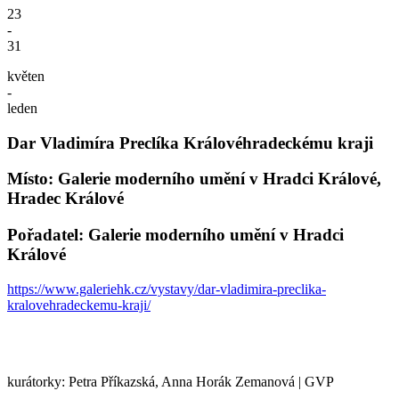
23
-
31
květen
-
leden
Dar Vladimíra Preclíka Královéhradeckému kraji
Místo: Galerie moderního umění v Hradci Králové,
Hradec Králové
Pořadatel: Galerie moderního umění v Hradci
Králové
https://www.galeriehk.cz/vystavy/dar-vladimira-preclika-
kralovehradeckemu-kraji/
kurátorky: Petra Příkazská, Anna Horák Zemanová | GVP