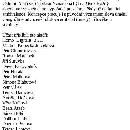
vědomí. A ptá se: Co vlastně znamená být na živu? Každý
aktér/autor se s tématem vypořádal po svém, někdy až na hranici
ambivalence. Koncepce pracuje i s původní významem slova umění,
v angličtině odvozené od slova artificial (umělý) - člověkem
stvořený.
Účast přislíbili tito aktéři:
Homo_Digitalis_3.2.1
Martina Kopecká Jurčeková
Petr Chroustovský
Roman Marcínek
Jiří Surůvka
David Kolovratník
Petr Horák
Petra Malinová
Simona Blahutová
Petr Válek
Tereza Damcová
Anežka Hošková
Věra Králová
Beata Ataeb
Šárka Holá
Dalibor Ludvík
Dagmar Popová
Tereza Lantová