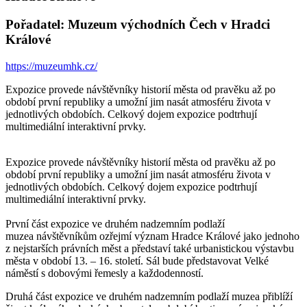
Pořadatel: Muzeum východních Čech v Hradci
Králové
https://muzeumhk.cz/
Expozice provede návštěvníky historií města od pravěku až po
období první republiky a umožní jim nasát atmosféru života v
jednotlivých obdobích. Celkový dojem expozice podtrhují
multimediální interaktivní prvky.
Expozice provede návštěvníky historií města od pravěku až po
období první republiky a umožní jim nasát atmosféru života v
jednotlivých obdobích. Celkový dojem expozice podtrhují
multimediální interaktivní prvky.
První část expozice ve druhém nadzemním podlaží
muzea návštěvníkům ozřejmí význam Hradce Králové jako jednoho
z nejstarších právních měst a představí také urbanistickou výstavbu
města v období 13. – 16. století. Sál bude představovat Velké
náměstí s dobovými řemesly a každodenností.
Druhá část expozice ve druhém nadzemním podlaží muzea přiblíží