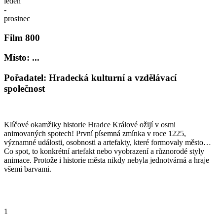
leden
-
prosinec
Film 800
Místo: ...
Pořadatel: Hradecká kulturní a vzdělávací
společnost
Klíčové okamžiky historie Hradce Králové ožijí v osmi
animovaných spotech! První písemná zmínka v roce 1225,
významné události, osobnosti a artefakty, které formovaly město…
Co spot, to konkrétní artefakt nebo vyobrazení a různorodé styly
animace. Protože i historie města nikdy nebyla jednotvárná a hraje
všemi barvami.
1
-