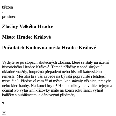
březen
-
prosinec
Zločiny Velkého Hradce
Místo: Hradec Králové
Pořadatel: Knihovna města Hradce Králové
Vydejte se po stopách skutečných zločinů, které se staly na území
historického Hradce Králové. Temné příběhy v sobě skrývají
úkladné vraždy, loupežná přepadení nebo historii katovského
řemesla. Městská hra vás zavede na bývalá popraviště i tehdejší
místa činů. Představí vám části města, kde stávaly věznice, pranýře
nebo klec hanby. Na konci hry už Hradec nikdy neuvidíte stejnýma
očima! Po vyluštění křížovky máte na konci roku šanci vyhrát
balíčky s publikacemi a dárkovými předměty.
7
-
25