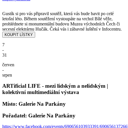
Gustík si pro vás připravil soutěž, která vás bude bavit po celé
letošní léto. Během soutěžení vystoupáte na vrchol Bílé věže,
prohlédnete si monumentální budovu Muzea východních Čech či
secesní elektrárnu Hučák. Čeká vás i zábavné luštění v Infocentru.
7
-
31
červen
-
srpen
ARTificial LIFE - mezi lidským a nelidským |
kolektivní multimediální výstava
Místo: Galerie Na Parkány
Pořadatel: Galerie Na Parkány
https://www.facebook.com/events/690656103933391/690656137266