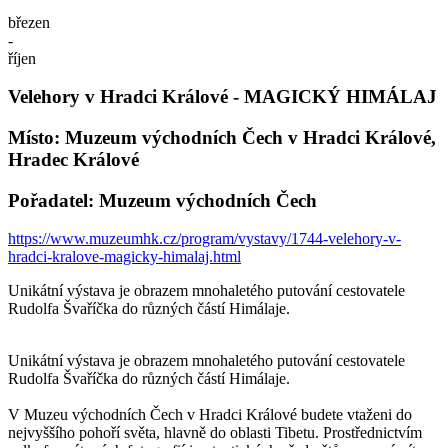
březen
-
říjen
Velehory v Hradci Králové - MAGICKÝ HIMÁLAJ
Místo: Muzeum východních Čech v Hradci Králové,
Hradec Králové
Pořadatel: Muzeum východních Čech
https://www.muzeumhk.cz/program/vystavy/1744-velehory-v-
hradci-kralove-magicky-himalaj.html
Unikátní výstava je obrazem mnohaletého putování cestovatele
Rudolfa Švaříčka do různých částí Himálaje.
Unikátní výstava je obrazem mnohaletého putování cestovatele
Rudolfa Švaříčka do různých částí Himálaje.
V Muzeu východních Čech v Hradci Králové budete vtaženi do
nejvyššího pohoří světa, hlavně do oblasti Tibetu. Prostřednictvím