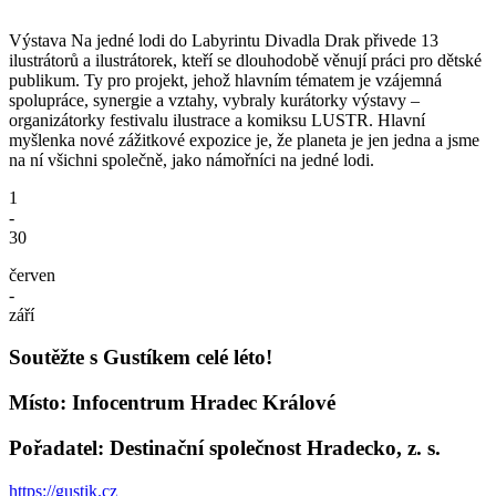
Výstava Na jedné lodi do Labyrintu Divadla Drak přivede 13
ilustrátorů a ilustrátorek, kteří se dlouhodobě věnují práci pro dětské
publikum. Ty pro projekt, jehož hlavním tématem je vzájemná
spolupráce, synergie a vztahy, vybraly kurátorky výstavy –
organizátorky festivalu ilustrace a komiksu LUSTR. Hlavní
myšlenka nové zážitkové expozice je, že planeta je jen jedna a jsme
na ní všichni společně, jako námořníci na jedné lodi.
1
-
30
červen
-
září
Soutěžte s Gustíkem celé léto!
Místo: Infocentrum Hradec Králové
Pořadatel: Destinační společnost Hradecko, z. s.
https://gustik.cz