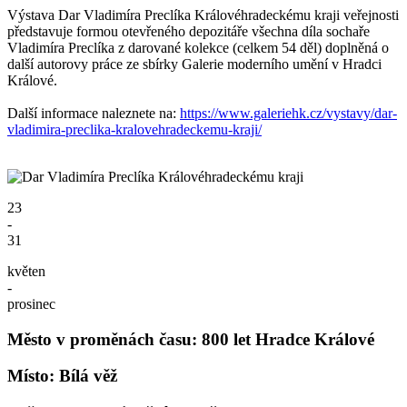
Výstava Dar Vladimíra Preclíka Královéhradeckému kraji veřejnosti
představuje formou otevřeného depozitáře všechna díla sochaře
Vladimíra Preclíka z darované kolekce (celkem 54 děl) doplněná o
další autorovy práce ze sbírky Galerie moderního umění v Hradci
Králové.
Další informace naleznete na:
https://www.galeriehk.cz/vystavy/dar-
vladimira-preclika-kralovehradeckemu-kraji/
23
-
31
květen
-
prosinec
Město v proměnách času: 800 let Hradce Králové
Místo: Bílá věž