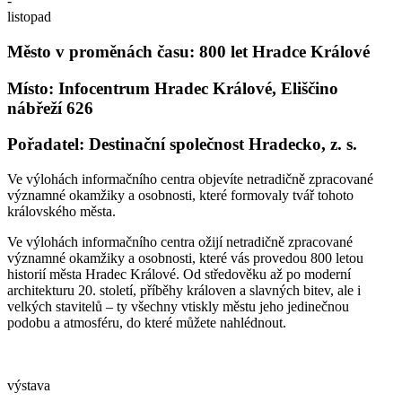
-
listopad
Město v proměnách času: 800 let Hradce Králové
Místo: Infocentrum Hradec Králové, Eliščino
nábřeží 626
Pořadatel: Destinační společnost Hradecko, z. s.
Ve výlohách informačního centra objevíte netradičně zpracované
významné okamžiky a osobnosti, které formovaly tvář tohoto
královského města.
Ve výlohách informačního centra ožijí netradičně zpracované
významné okamžiky a osobnosti, které vás provedou 800 letou
historií města Hradec Králové. Od středověku až po moderní
architekturu 20. století, příběhy královen a slavných bitev, ale i
velkých stavitelů – ty všechny vtiskly městu jeho jedinečnou
podobu a atmosféru, do které můžete nahlédnout.
výstava