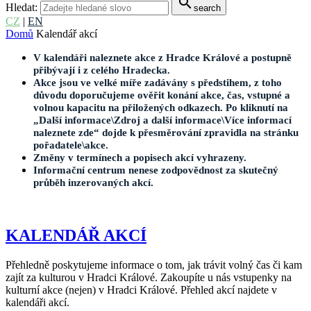
search
Hledat:
search
CZ
|
EN
Domů
Kalendář akcí
V kalendáři naleznete akce z Hradce Králové a postupně
přibývají i z celého Hradecka.
Akce jsou ve velké míře zadávány s předstihem, z toho
důvodu doporučujeme ověřit konání akce, čas, vstupné a
volnou kapacitu na přiložených odkazech. Po kliknutí na
„Další informace\Zdroj a další informace\Více informací
naleznete zde“ dojde k přesměrování zpravidla na stránku
pořadatele\akce.
Změny v termínech a popisech akcí vyhrazeny.
Informační centrum nenese zodpovědnost za skutečný
průběh inzerovaných akcí.
KALENDÁŘ AKCÍ
Přehledně poskytujeme informace o tom, jak trávit volný čas či kam
zajít za kulturou v Hradci Králové. Zakoupíte u nás vstupenky na
kulturní akce (nejen) v Hradci Králové. Přehled akcí najdete v
kalendáři akcí.