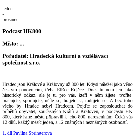
leden
-
prosinec
Podcast HK800
Místo: ...
Pořadatel: Hradecká kulturní a vzdělávací
společnost s.r.o.
Hradec jsou Králové a Královny už 800 let. Kdysi náležel jako věno
českým panovnicím, třeba Elišce Rejčce. Dnes tu není jen jako
historický odkaz, ale je tu pro vás, kteří v něm žijete, tvoříte,
pracujete, sportujete, učíte se, hrajete si, radujete se. A bez toho
všeho by Hradec nebyl Hradcem. Pojďte se zaposlouchat do
příběhů obyvatel, současných Králů a Královen, v podcastu HK
800, který jsme městu připravili k jeho 800. narozeninám. Čeká vás
12 dílů, každý měsíc jeden, a 12 známých i neznámých osobností.
1. díl Pavlína Springerová