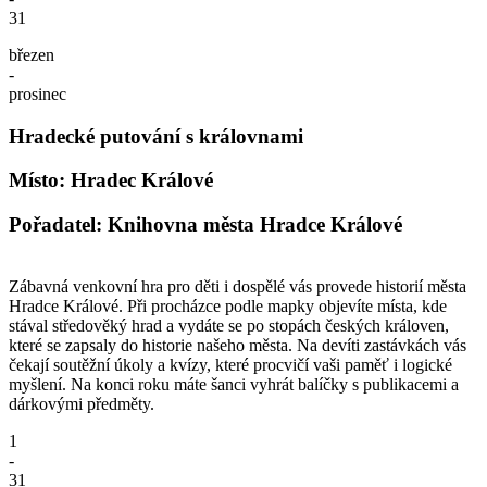
31
březen
-
prosinec
Hradecké putování s královnami
Místo: Hradec Králové
Pořadatel: Knihovna města Hradce Králové
Zábavná venkovní hra pro děti i dospělé vás provede historií města
Hradce Králové. Při procházce podle mapky objevíte místa, kde
stával středověký hrad a vydáte se po stopách českých královen,
které se zapsaly do historie našeho města. Na devíti zastávkách vás
čekají soutěžní úkoly a kvízy, které procvičí vaši paměť i logické
myšlení. Na konci roku máte šanci vyhrát balíčky s publikacemi a
dárkovými předměty.
1
-
31