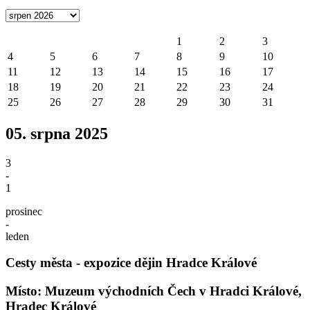
1
2
3
4
5
6
7
8
9
10
11
12
13
14
15
16
17
18
19
20
21
22
23
24
25
26
27
28
29
30
31
05. srpna 2025
3
-
1
prosinec
-
leden
Cesty města - expozice dějin Hradce Králové
Místo: Muzeum východních Čech v Hradci Králové,
Hradec Králové