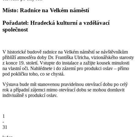
Místo: Radnice na Velkém náměstí
Pořadatel: Hradecká kulturní a vzdělávací
společnost
V historické budově radnice na Velkém náměstí se návštěvníkům
přiblíží atmosféra doby Dr. Františka Ulricha, vizionářského starosty
z konce 19. století. Vstupte do instalace a zažijte kousek minulosti
na vlastní oči. Nahlédnete i do zázemí pro produkci oslav – přímo
pod pokličku toho, co se chystá.
Výstava bude mít stanovenou pravidelnou otevírací dobu po celý
rok a případní zájemci mimo otevírací dobu se mohou domluvit
indiviuálně s produkcí oslav.
1
-
31