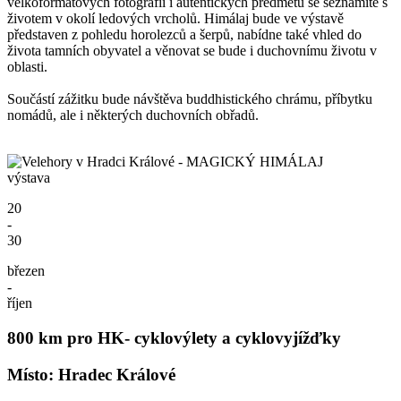
velkoformátových fotografií i autentických předmětů se seznámíte s
životem v okolí ledových vrcholů. Himálaj bude ve výstavě
představen z pohledu horolezců a šerpů, nabídne také vhled do
života tamních obyvatel a věnovat se bude i duchovnímu životu v
oblasti.
Součástí zážitku bude návštěva buddhistického chrámu, příbytku
nomádů, ale i některých duchovních obřadů.
výstava
20
-
30
březen
-
říjen
800 km pro HK- cyklovýlety a cyklovyjížďky
Místo: Hradec Králové