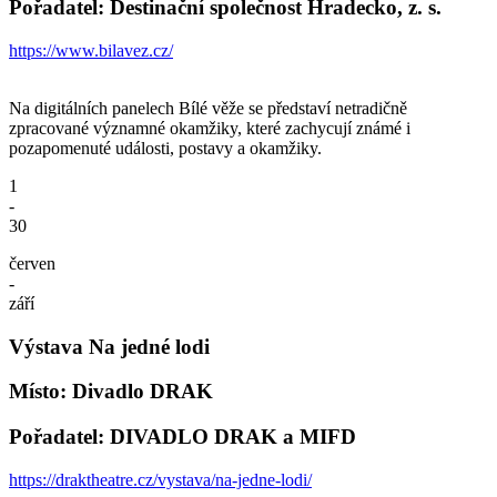
Pořadatel: Destinační společnost Hradecko, z. s.
https://www.bilavez.cz/
Na digitálních panelech Bílé věže se představí netradičně
zpracované významné okamžiky, které zachycují známé i
pozapomenuté události, postavy a okamžiky.
1
-
30
červen
-
září
Výstava Na jedné lodi
Místo: Divadlo DRAK
Pořadatel: DIVADLO DRAK a MIFD
https://draktheatre.cz/vystava/na-jedne-lodi/