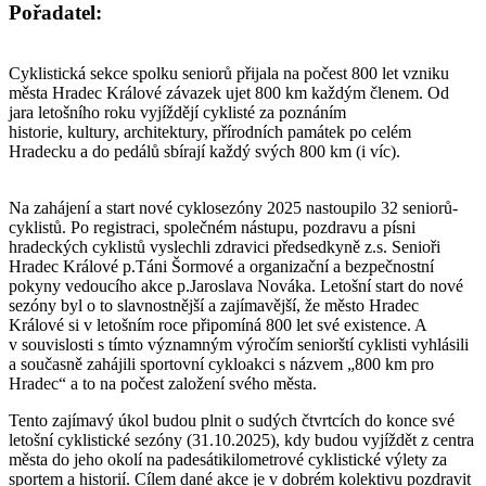
Pořadatel:
Cyklistická sekce spolku seniorů přijala na počest 800 let vzniku
města Hradec Králové závazek ujet 800 km každým členem. Od
jara letošního roku vyjíždějí cyklisté za poznáním
historie, kultury, architektury, přírodních památek po celém
Hradecku a do pedálů sbírají každý svých 800 km (i víc).
Na zahájení a start nové cyklosezóny 2025 nastoupilo 32 seniorů-
cyklistů. Po registraci, společném nástupu, pozdravu a písni
hradeckých cyklistů vyslechli zdravici předsedkyně z.s. Senioři
Hradec Králové p.Táni Šormové a organizační a bezpečnostní
pokyny vedoucího akce p.Jaroslava Nováka. Letošní start do nové
sezóny byl o to slavnostnější a zajímavější, že město Hradec
Králové si v letošním roce připomíná 800 let své existence. A
v souvislosti s tímto významným výročím seniorští cyklisti vyhlásili
a současně zahájili sportovní cykloakci s názvem „800 km pro
Hradec“ a to na počest založení svého města.
Tento zajímavý úkol budou plnit o sudých čtvrtcích do konce své
letošní cyklistické sezóny (31.10.2025), kdy budou vyjíždět z centra
města do jeho okolí na padesátikilometrové cyklistické výlety za
sportem a historií. Cílem dané akce je v dobrém kolektivu pozdravit