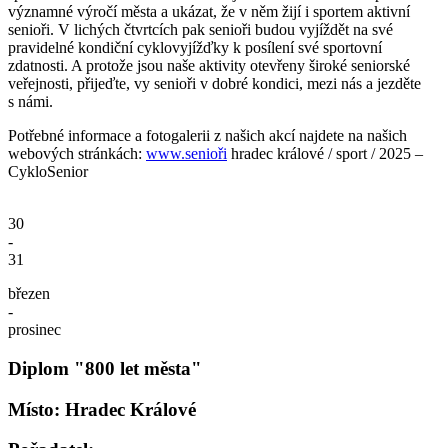
významné výročí města a ukázat, že v něm žijí i sportem aktivní
senioři. V lichých čtvrtcích pak senioři budou vyjíždět na své
pravidelné kondiční cyklovyjížďky k posílení své sportovní
zdatnosti. A protože jsou naše aktivity otevřeny široké seniorské
veřejnosti, přijeďte, vy senioři v dobré kondici, mezi nás a jezděte
s námi.
Potřebné informace a fotogalerii z našich akcí najdete na našich
webových stránkách:
www.senioři
hradec králové / sport / 2025 –
CykloSenior
30
-
31
březen
-
prosinec
Diplom "800 let města"
Místo: Hradec Králové