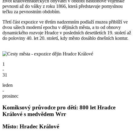
život královéhradeckých obyvatel v období bastionové vojenské
pevnosti až do války z roku 1866, která představuje pomyslnou
tečku za pevnostním obdobím.
Třetí část expozice ve třetím nadzemním podlaží muzea přiblíží ve
dvou sálech moderní epochu v dějinách města, a to od obnovy
dynamického rozvoje Hradce v posledních desetiletích 19. století až
do poloviny 40. let 20. století, kdy město dosáhlo dnešních kontur.
1
-
31
leden
-
prosinec
Komiksový průvodce pro děti: 800 let Hradce
Králové s medvědem Wrr
Místo: Hradec Králové