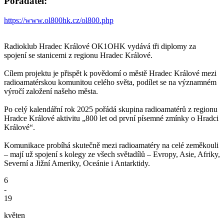
Pořadatel:
https://www.ol800hk.cz/ol800.php
Radioklub Hradec Králové OK1OHK vydává tři diplomy za
spojení se stanicemi z regionu Hradec Králové.
Cílem projektu je přispět k povědomí o městě Hradec Králové mezi
radioamatérskou komunitou celého světa, podílet se na významném
výročí založení našeho města.
Po celý kalendářní rok 2025 pořádá skupina radioamatérů z regionu
Hradce Králové aktivitu „800 let od první písemné zmínky o Hradci
Králové“.
Komunikace probíhá skutečně mezi radioamatéry na celé zeměkouli
– mají už spojení s kolegy ze všech světadílů – Evropy, Asie, Afriky,
Severní a Jižní Ameriky, Oceánie i Antarktidy.
6
-
19
květen