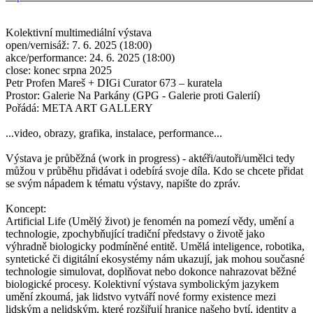
Kolektivní multimediální výstava
open/vernisáž: 7. 6. 2025 (18:00)
akce/performance: 24. 6. 2025 (18:00)
close: konec srpna 2025
Petr Profen Mareš + DIGi Curator 673 – kuratela
Prostor: Galerie Na Parkány (GPG - Galerie proti Galerií)
Pořádá: META ART GALLERY
...video, obrazy, grafika, instalace, performance...
Výstava je průběžná (work in progress) - aktéři/autoři/umělci tedy
můžou v průběhu přidávat i odebírá svoje díla. Kdo se chcete přidat
se svým nápadem k tématu výstavy, napište do zpráv.
Koncept:
Artificial Life (Umělý život) je fenomén na pomezí vědy, umění a
technologie, zpochybňující tradiční představy o životě jako
výhradně biologicky podmíněné entitě. Umělá inteligence, robotika,
syntetické či digitální ekosystémy nám ukazují, jak mohou současné
technologie simulovat, doplňovat nebo dokonce nahrazovat běžné
biologické procesy. Kolektivní výstava symbolickým jazykem
umění zkoumá, jak lidstvo vytváří nové formy existence mezi
lidským a nelidským, které rozšiřují hranice našeho bytí, identity a