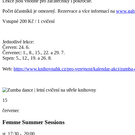
Lekce jsou vhodné pro začátečníky i pokročilé.
Počet účastníků je omezený.
Rezervace a více informací na
www.gabr
Vstupné 200 Kč / 1 cvičení
Jednotlivé lekce:
Červen: 24. 6.
Červenec: 1., 8., 15., 22. a 29. 7.
Srpen: 5., 12., 19. a 26. 8.
Web:
https://www.knihovnahk.cz/pro-verejnost/kalendar-akci/zumba
15
červenec
Femme Summer Sessions
st
17:30 - 20:00