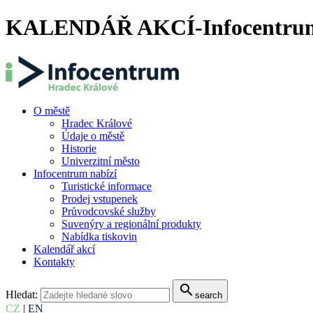
KALENDÁŘ AKCÍ-Infocentrum
O městě
Hradec Králové
Údaje o městě
Historie
Univerzitní město
Infocentrum nabízí
Turistické informace
Prodej vstupenek
Průvodcovské služby
Suvenýry a regionální produkty
Nabídka tiskovin
Kalendář akcí
Kontakty
search
Hledat:
search
CZ
|
EN