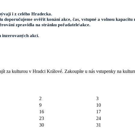
ývají i z celého Hradecka.
u doporučujeme ověřit konání akce, čas, vstupné a volnou kapacitu 
ěrování zpravidla na stránku pořadatele\akce.
h inzerovaných akcí.
jít za kulturou v Hradci Králové. Zakoupíte u nás vstupenky na kulturn
2
3
9
10
16
17
23
24
30
31