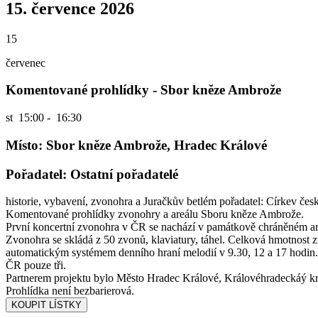
15. července 2026
15
červenec
Komentované prohlídky - Sbor kněze Ambrože
st
15:00 - 16:30
Místo: Sbor kněze Ambrože, Hradec Králové
Pořadatel: Ostatní pořadatelé
historie, vybavení, zvonohra a Juračkův betlém pořadatel: Církev če
Komentované prohlídky zvonohry a areálu Sboru kněze Ambrože.
První koncertní zvonohra v ČR se nachází v památkově chráněném a
Zvonohra se skládá z 50 zvonů, klaviatury, táhel. Celková hmotnost
automatickým systémem denního hraní melodií v 9.30, 12 a 17 hodin. N
ČR pouze tři.
Partnerem projektu bylo Město Hradec Králové, Královéhradeckáý kr
Prohlídka není bezbarierová.