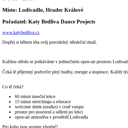
Místo: Lodivadlo, Hradec Králové
Pořadatel: Katy Bedliva Dance Projects
www.katybedliva.cz
Dopřej si během léta svůj pravidelný středeční rituál.
Každou středu se potkáváme v jedinečném open-air prostoru Lodivadla,
Čeká tě příjemný podvečer plný hudby, energie a inspirace. Každý týde
Co tě čeká?
60 minut taneční lekce
15 minut stretchingu a relaxace
welcome drink (nealko) v ceně vstupu
prostor pro posezení a sdílení po lekci
open-air atmosféra v prostředí Lodivadla
Pro koho jsou session vhodné?