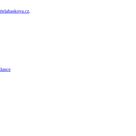
ielabaskova.cz
.
-dance