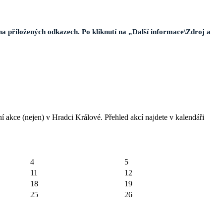
na přiložených odkazech. Po kliknutí na „Další informace\Zdroj a
í akce (nejen) v Hradci Králové. Přehled akcí najdete v kalendáři
4
5
11
12
18
19
25
26