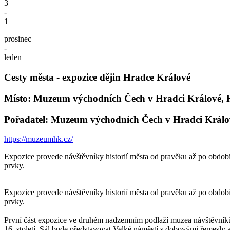
3
-
1
prosinec
-
leden
Cesty města - expozice dějin Hradce Králové
Místo: Muzeum východních Čech v Hradci Králové, 
Pořadatel: Muzeum východních Čech v Hradci Králo
https://muzeumhk.cz/
Expozice provede návštěvníky historií města od pravěku až po období
prvky.
Expozice provede návštěvníky historií města od pravěku až po období
prvky.
První část expozice ve druhém nadzemním podlaží muzea návštěvníkům
16. století. Sál bude představovat Velké náměstí s dobovými řemesly