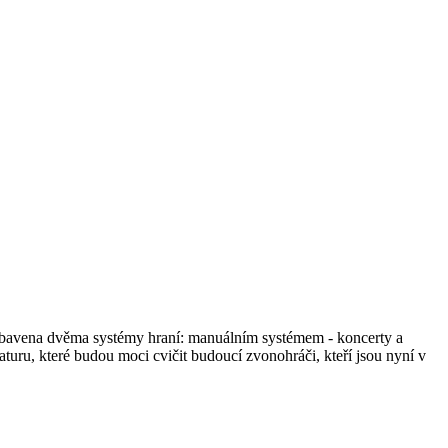
vybavena dvěma systémy hraní: manuálním systémem - koncerty a
turu, které budou moci cvičit budoucí zvonohráči, kteří jsou nyní v