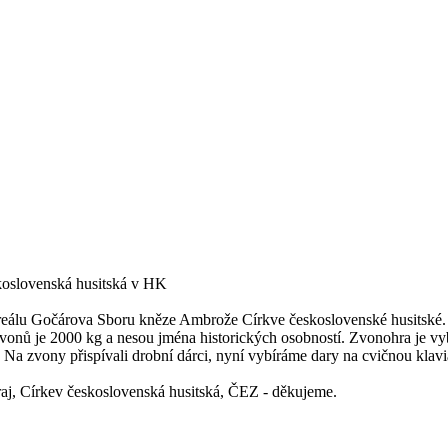
skoslovenská husitská v HK
reálu Gočárova Sboru kněze Ambrože Církve československé husitské.
 zvonů je 2000 kg a nesou jména historických osobností. Zvonohra je 
a zvony přispívali drobní dárci, nyní vybíráme dary na cvičnou klavia
aj, Církev československá husitská, ČEZ - děkujeme.