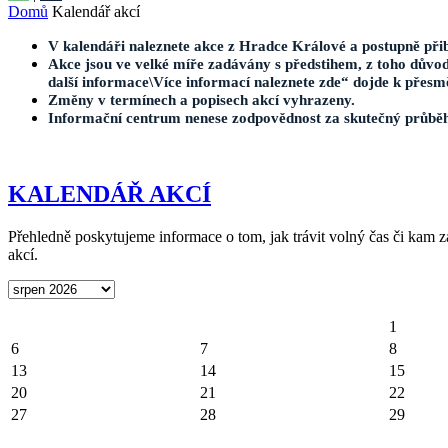
Domů
Kalendář akcí
V kalendáři naleznete akce z Hradce Králové a postupně přib
Akce jsou ve velké míře zadávány s předstihem, z toho důvod
další informace\Více informací naleznete zde“ dojde k přesm
Změny v termínech a popisech akcí vyhrazeny.
Informační centrum nenese zodpovědnost za skutečný průbě
KALENDÁŘ AKCÍ
Přehledně poskytujeme informace o tom, jak trávit volný čas či kam za
akcí.
1
6
7
8
13
14
15
20
21
22
27
28
29