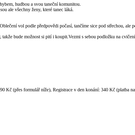
s pohybem, hudbou a svou taneční komunitou.
jsou ale všechny ženy, které tanec láká.
 Oblečení vol podle předpovědi počasí, tančíme sice pod střechou, ale 
 takže bude možnost si pití i koupit.Vezmi s sebou podložku na cvičení
290 Kč (přes formulář níže), Registrace v den konání: 340 Kč (platba 