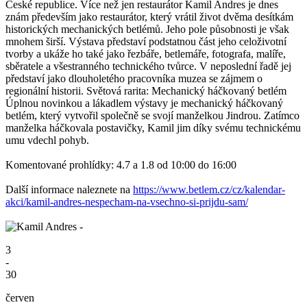
České republice. Více než jen restaurátor Kamil Andres je dnes
znám především jako restaurátor, který vrátil život dvěma desítkám
historických mechanických betlémů. Jeho pole působnosti je však
mnohem širší. Výstava představí podstatnou část jeho celoživotní
tvorby a ukáže ho také jako řezbáře, betlemáře, fotografa, malíře,
sběratele a všestranného technického tvůrce. V neposlední řadě jej
představí jako dlouholetého pracovníka muzea se zájmem o
regionální historii. Světová rarita: Mechanický háčkovaný betlém
Úplnou novinkou a lákadlem výstavy je mechanický háčkovaný
betlém, který vytvořil společně se svojí manželkou Jindrou. Zatímco
manželka háčkovala postavičky, Kamil jim díky svému technickému
umu vdechl pohyb.
Komentované prohlídky: 4.7 a 1.8 od 10:00 do 16:00
Další informace naleznete na
https://www.betlem.cz/cz/kalendar-
akci/kamil-andres-nespecham-na-vsechno-si-prijdu-sam/
3
-
30
červen