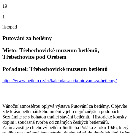
19
-
1
listopad
Putování za betlémy
Místo: Třebechovické muzeum betlémů,
Třebechovice pod Orebem
Pořadatel: Třebechovické muzeum betlémů
https://www.betlem.cz/cz/kalendar-akci/putovani-za-betlemy/
Vánoční atmosférou oplývá výstava Putování za betlémy. Objevíte
zde krásu betlemářského umění v jeho nejrůznějších podobách.
Seznámíte se s bohatou tradicí stavění betlémů. Historické kousky
doplní i současná tvorba od známých českých betlemářů.
Zajímavostí je chlebový betlém Jindřicha Poláka z roku 1946, který
se díky restaurátorskému zásahu dochoval až do dnešních dnů i přes