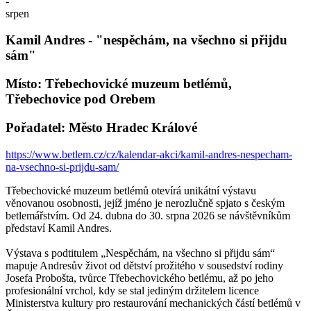
-
srpen
Kamil Andres - "nespěchám, na všechno si přijdu
sám"
Místo: Třebechovické muzeum betlémů,
Třebechovice pod Orebem
Pořadatel: Město Hradec Králové
https://www.betlem.cz/cz/kalendar-akci/kamil-andres-nespecham-
na-vsechno-si-prijdu-sam/
Třebechovické muzeum betlémů otevírá unikátní výstavu
věnovanou osobnosti, jejíž jméno je nerozlučně spjato s českým
betlemářstvím. Od 24. dubna do 30. srpna 2026 se návštěvníkům
představí Kamil Andres.
Výstava s podtitulem „Nespěchám, na všechno si přijdu sám“
mapuje Andresův život od dětství prožitého v sousedství rodiny
Josefa Probošta, tvůrce Třebechovického betlému, až po jeho
profesionální vrchol, kdy se stal jediným držitelem licence
Ministerstva kultury pro restaurování mechanických částí betlémů v