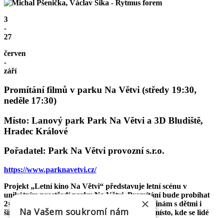
3
-
27
červen
-
září
Promítání filmů v parku Na Větvi (středy 19:30,
neděle 17:30)
Místo: Lanový park Park Na Větvi a 3D Bludiště,
Hradec Králové
Pořadatel: Park Na Větvi provozní s.r.o.
https://www.parknavetvi.cz/
Projekt „Letní kino Na Větvi“ představuje letní scénu v
unikátním prostředí parku Na Větvi. Promítání bude probíhat
×
2× týdně v období červen–září a je určeno rodinám s dětmi i
Na Vašem soukromí nám
široké veřejnosti. Cílem je vytvořit atraktivní místo, kde se lidé