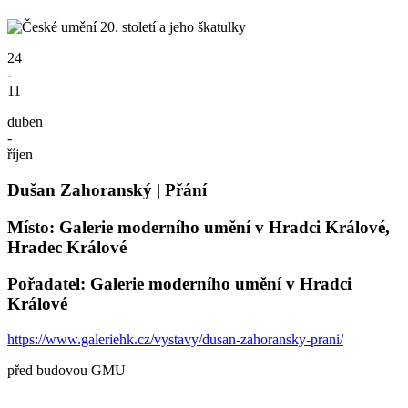
24
-
11
duben
-
říjen
Dušan Zahoranský | Přání
Místo: Galerie moderního umění v Hradci Králové,
Hradec Králové
Pořadatel: Galerie moderního umění v Hradci
Králové
https://www.galeriehk.cz/vystavy/dusan-zahoransky-prani/
před budovou GMU