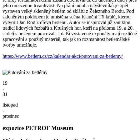
jeho omezenou trvanlivost. Na přání mnoha návštěvníků je opět
vystaven velký skleněný betlém od sklářů z Železného Brodu. Pod
skleněným poklopem je umístěna scéna Klanění Tří králů, kterou
vytvořil Jan Rod z dřeva brslenu. Autor se inspiroval již zaniklou
tradicí lidových řezbářů z Krušných hor, kteří na přelomu 19. a 20.
století s brslenem pracovali. I další vystavené exponáty mají rozličné
zpracování a použitý materiál, tak jak to rozmanitost betlemářské
tvorby umožňuje.
https://www.betlem.cz/cz/kalendar-akci/putovani-za-betlemy/
19
-
31
listopad
-
prosinec
expozice PETROF Museum