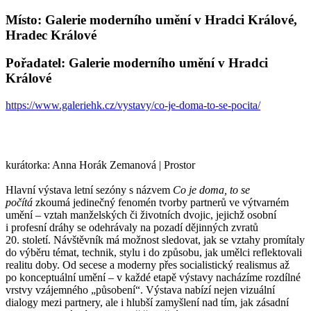
Místo: Galerie moderního umění v Hradci Králové,
Hradec Králové
Pořadatel: Galerie moderního umění v Hradci
Králové
https://www.galeriehk.cz/vystavy/co-je-doma-to-se-pocita/
kurátorka: Anna Horák Zemanová | Prostor
Hlavní výstava letní sezóny s názvem
Co je doma, to se
počítá
zkoumá jedinečný fenomén tvorby partnerů ve výtvarném
umění – vztah manželských či životních dvojic, jejichž osobní
i profesní dráhy se odehrávaly na pozadí dějinných zvratů
20. století. Návštěvník má možnost sledovat, jak se vztahy promítaly
do výběru témat, technik, stylu i do způsobu, jak umělci reflektovali
realitu doby. Od secese a moderny přes socialistický realismus až
po konceptuální umění – v každé etapě výstavy nacházíme rozdílné
vrstvy vzájemného „působení“. Výstava nabízí nejen vizuální
dialogy mezi partnery, ale i hlubší zamyšlení nad tím, jak zásadní