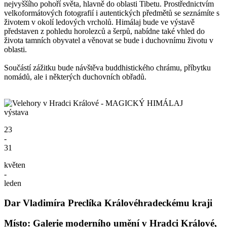
nejvyššího pohoří světa, hlavně do oblasti Tibetu. Prostřednictvím
velkoformátových fotografií i autentických předmětů se seznámíte s
životem v okolí ledových vrcholů. Himálaj bude ve výstavě
představen z pohledu horolezců a šerpů, nabídne také vhled do
života tamních obyvatel a věnovat se bude i duchovnímu životu v
oblasti.
Součástí zážitku bude návštěva buddhistického chrámu, příbytku
nomádů, ale i některých duchovních obřadů.
výstava
23
-
31
květen
-
leden
Dar Vladimíra Preclíka Královéhradeckému kraji
Místo: Galerie moderního umění v Hradci Králové,