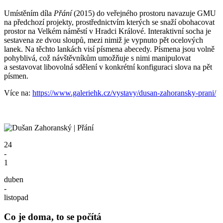
Umístěním díla
Přání
(2015) do veřejného prostoru navazuje GMU
na předchozí projekty, prostřednictvím kterých se snaží obohacovat
prostor na Velkém náměstí v Hradci Králové. Interaktivní socha je
sestavena ze dvou sloupů, mezi nimiž je vypnuto pět ocelových
lanek. Na těchto lankách visí písmena abecedy. Písmena jsou volně
pohyblivá, což návštěvníkům umožňuje s nimi manipulovat
a sestavovat libovolná sdělení v konkrétní konfiguraci slova na pět
písmen.
Více na:
https://www.galeriehk.cz/vystavy/dusan-zahoransky-prani/
24
-
1
duben
-
listopad
Co je doma, to se počítá