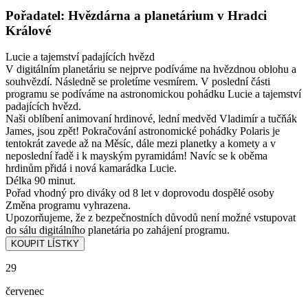
Pořadatel: Hvězdárna a planetárium v Hradci
Králové
Lucie a tajemství padajících hvězd
V digitálním planetáriu se nejprve podíváme na hvězdnou oblohu a
souhvězdí. Následně se proletíme vesmírem. V poslední části
programu se podíváme na astronomickou pohádku Lucie a tajemství
padajících hvězd.
Naši oblíbení animovaní hrdinové, lední medvěd Vladimír a tučňák
James, jsou zpět! Pokračování astronomické pohádky Polaris je
tentokrát zavede až na Měsíc, dále mezi planetky a komety a v
neposlední řadě i k mayským pyramidám! Navíc se k oběma
hrdinům přidá i nová kamarádka Lucie.
Délka 90 minut.
Pořad vhodný pro diváky od 8 let v doprovodu dospělé osoby
Změna programu vyhrazena.
Upozorňujeme, že z bezpečnostních důvodů není možné vstupovat
do sálu digitálního planetária po zahájení programu.
29
červenec