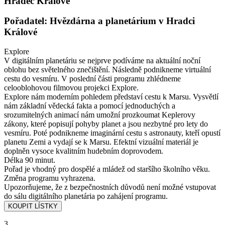
Hradec Králové
Pořadatel: Hvězdárna a planetárium v Hradci
Králové
Explore
V digitálním planetáriu se nejprve podíváme na aktuální noční
oblohu bez světelného znečištění. Následně podnikneme virtuální
cestu do vesmíru. V poslední části programu zhlédneme
celooblohovou filmovou projekci Explore.
Explore nám moderním pohledem představí cestu k Marsu. Vysvětlí
nám základní vědecká fakta a pomocí jednoduchých a
srozumitelných animací nám umožní prozkoumat Keplerovy
zákony, které popisují pohyby planet a jsou nezbytné pro lety do
vesmíru. Poté podnikneme imaginární cestu s astronauty, kteří opustí
planetu Zemi a vydají se k Marsu. Efektní vizuální materiál je
doplněn vysoce kvalitním hudebním doprovodem.
Délka 90 minut.
Pořad je vhodný pro dospělé a mládež od staršího školního věku.
Změna programu vyhrazena.
Upozorňujeme, že z bezpečnostních důvodů není možné vstupovat
do sálu digitálního planetária po zahájení programu.
3