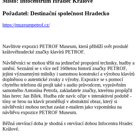
Místo: Infocentrum Hradec Králové
Pořadatel: Destinační společnost Hradecko
https://muzeumpetrof.cz/
Navštivte expozici PETROF Museum, která přiblíží svět proslulé
královéhradecké značky klavírů PETROF.
Návštěvníci se mohou těšit na jedinečné propojení techniky, hudby a
umění. Seznámí se s více než 160letou historií značky PETROF,
jejími významnými milníky i samotnou konstrukcí a výrobou klavírů
doplněnou o autentické zvuky z výroby. Expozice se s pomocí
chytrého telefonu dá projít také s audio průvodcem, vyprávěním
samotného Antonína Petrofa, zakladatele značky, kterému propůjčil
hlas herec Jan Bílek. Hudba zde navíc ožije v interaktivní podobě -
tóny se hrou na klavír proměňují v abstraktní obraz, který si
návštěvníci mohou nechat zaslat e-mailem jako vzpomínku na
návštěvu expozice PETROF Museum.
Běžná otevírací doba je shodná s otevírací dobou Infocentra Hradec
Králové.