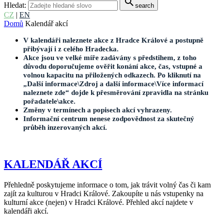
search
Hledat:
search
CZ
|
EN
Domů
Kalendář akcí
V kalendáři naleznete akce z Hradce Králové a postupně
přibývají i z celého Hradecka.
Akce jsou ve velké míře zadávány s předstihem, z toho
důvodu doporučujeme ověřit konání akce, čas, vstupné a
volnou kapacitu na přiložených odkazech. Po kliknutí na
„Další informace\Zdroj a další informace\Více informací
naleznete zde“ dojde k přesměrování zpravidla na stránku
pořadatele\akce.
Změny v termínech a popisech akcí vyhrazeny.
Informační centrum nenese zodpovědnost za skutečný
průběh inzerovaných akcí.
KALENDÁŘ AKCÍ
Přehledně poskytujeme informace o tom, jak trávit volný čas či kam
zajít za kulturou v Hradci Králové. Zakoupíte u nás vstupenky na
kulturní akce (nejen) v Hradci Králové. Přehled akcí najdete v
kalendáři akcí.