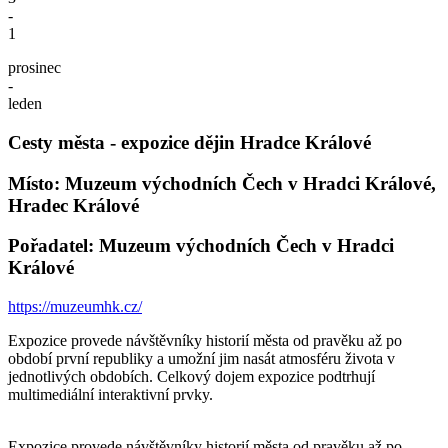
-
1
prosinec
-
leden
Cesty města - expozice dějin Hradce Králové
Místo: Muzeum východních Čech v Hradci Králové,
Hradec Králové
Pořadatel: Muzeum východních Čech v Hradci
Králové
https://muzeumhk.cz/
Expozice provede návštěvníky historií města od pravěku až po
období první republiky a umožní jim nasát atmosféru života v
jednotlivých obdobích. Celkový dojem expozice podtrhují
multimediální interaktivní prvky.
Expozice provede návštěvníky historií města od pravěku až po