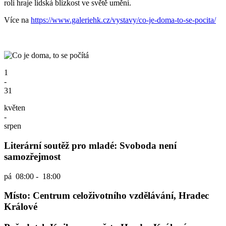
roli hraje lidská blízkost ve světě umění.
Více na
https://www.galeriehk.cz/vystavy/co-je-doma-to-se-pocita/
1
-
31
květen
-
srpen
Literární soutěž pro mladé: Svoboda není
samozřejmost
pá
08:00 - 18:00
Místo: Centrum celoživotního vzdělávání, Hradec
Králové