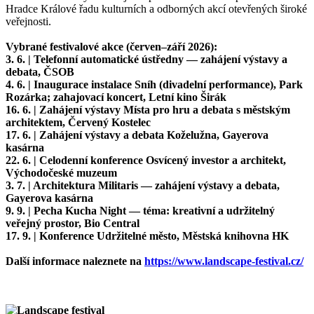
Hradce Králové řadu kulturních a odborných akcí otevřených široké
veřejnosti.
Vybrané festivalové akce (červen–září 2026):
3. 6. | Telefonní automatické ústředny — zahájení výstavy a
debata, ČSOB
4. 6. | Inaugurace instalace Sníh (divadelní performance), Park
Rozárka; zahajovací koncert, Letní kino Širák
16. 6. | Zahájení výstavy Místa pro hru a debata s městským
architektem, Červený Kostelec
17. 6. | Zahájení výstavy a debata Koželužna, Gayerova
kasárna
22. 6. | Celodenní konference Osvícený investor a architekt,
Východočeské muzeum
3. 7. | Architektura Militaris — zahájení výstavy a debata,
Gayerova kasárna
9. 9. | Pecha Kucha Night — téma: kreativní a udržitelný
veřejný prostor, Bio Central
17. 9. | Konference Udržitelné město, Městská knihovna HK
Další informace naleznete na
https://www.landscape-festival.cz/