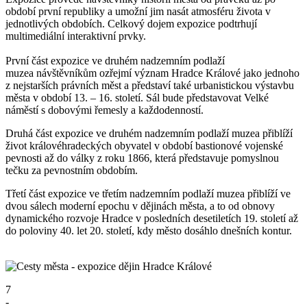
období první republiky a umožní jim nasát atmosféru života v
jednotlivých obdobích. Celkový dojem expozice podtrhují
multimediální interaktivní prvky.
První část expozice ve druhém nadzemním podlaží
muzea návštěvníkům ozřejmí význam Hradce Králové jako jednoho
z nejstarších právních měst a představí také urbanistickou výstavbu
města v období 13. – 16. století. Sál bude představovat Velké
náměstí s dobovými řemesly a každodenností.
Druhá část expozice ve druhém nadzemním podlaží muzea přiblíží
život královéhradeckých obyvatel v období bastionové vojenské
pevnosti až do války z roku 1866, která představuje pomyslnou
tečku za pevnostním obdobím.
Třetí část expozice ve třetím nadzemním podlaží muzea přiblíží ve
dvou sálech moderní epochu v dějinách města, a to od obnovy
dynamického rozvoje Hradce v posledních desetiletích 19. století až
do poloviny 40. let 20. století, kdy město dosáhlo dnešních kontur.
7
-