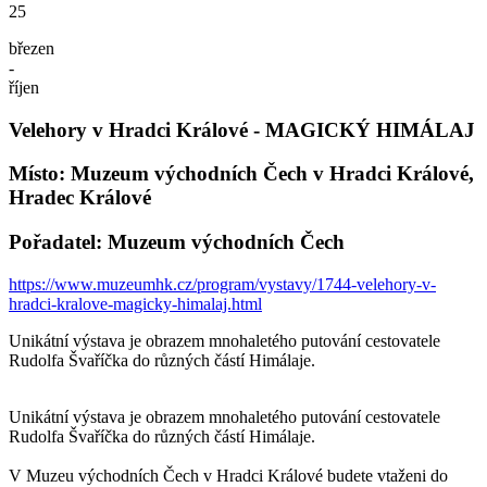
25
březen
-
říjen
Velehory v Hradci Králové - MAGICKÝ HIMÁLAJ
Místo: Muzeum východních Čech v Hradci Králové,
Hradec Králové
Pořadatel: Muzeum východních Čech
https://www.muzeumhk.cz/program/vystavy/1744-velehory-v-
hradci-kralove-magicky-himalaj.html
Unikátní výstava je obrazem mnohaletého putování cestovatele
Rudolfa Švaříčka do různých částí Himálaje.
Unikátní výstava je obrazem mnohaletého putování cestovatele
Rudolfa Švaříčka do různých částí Himálaje.
V Muzeu východních Čech v Hradci Králové budete vtaženi do