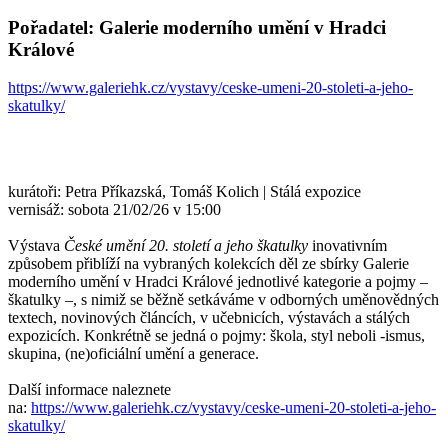
Pořadatel: Galerie moderního umění v Hradci
Králové
https://www.galeriehk.cz/vystavy/ceske-umeni-20-stoleti-a-jeho-
skatulky/
kurátoři: Petra Příkazská, Tomáš Kolich | Stálá expozice
vernisáž: sobota 21/02/26 v 15:00
Výstava
České umění 20. století a jeho škatulky
inovativním
způsobem přiblíží na vybraných kolekcích děl ze sbírky Galerie
moderního umění v Hradci Králové jednotlivé kategorie a pojmy –
škatulky –, s nimiž se běžně setkáváme v odborných uměnovědných
textech, novinových článcích, v učebnicích, výstavách a stálých
expozicích. Konkrétně se jedná o pojmy: škola, styl neboli -ismus,
skupina, (ne)oficiální umění a generace.
Další informace naleznete
na:
https://www.galeriehk.cz/vystavy/ceske-umeni-20-stoleti-a-jeho-
skatulky/