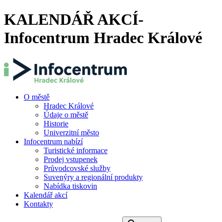
KALENDÁŘ AKCÍ-
Infocentrum Hradec Králové
O městě
Hradec Králové
Údaje o městě
Historie
Univerzitní město
Infocentrum nabízí
Turistické informace
Prodej vstupenek
Průvodcovské služby
Suvenýry a regionální produkty
Nabídka tiskovin
Kalendář akcí
Kontakty