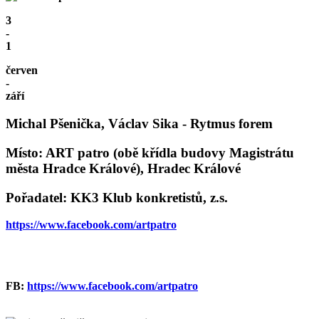
3
-
1
červen
-
září
Michal Pšenička, Václav Sika - Rytmus forem
Místo: ART patro (obě křídla budovy Magistrátu
města Hradce Králové), Hradec Králové
Pořadatel: KK3 Klub konkretistů, z.s.
https://www.facebook.com/artpatro
FB:
https://www.facebook.com/artpatro