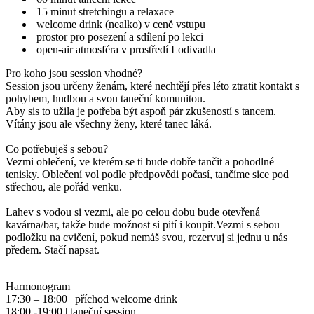
15 minut stretchingu a relaxace
welcome drink (nealko) v ceně vstupu
prostor pro posezení a sdílení po lekci
open-air atmosféra v prostředí Lodivadla
Pro koho jsou session vhodné?
Session jsou určeny ženám, které nechtějí přes léto ztratit kontakt s
pohybem, hudbou a svou taneční komunitou.
Aby sis to užila je potřeba být aspoň pár zkušeností s tancem.
Vítány jsou ale všechny ženy, které tanec láká.
Co potřebuješ s sebou?
Vezmi oblečení, ve kterém se ti bude dobře tančit a pohodlné
tenisky. Oblečení vol podle předpovědi počasí, tančíme sice pod
střechou, ale pořád venku.
Lahev s vodou si vezmi, ale po celou dobu bude otevřená
kavárna/bar, takže bude možnost si pití i koupit.Vezmi s sebou
podložku na cvičení, pokud nemáš svou, rezervuj si jednu u nás
předem. Stačí napsat.
Harmonogram
17:30 – 18:00 | příchod welcome drink
18:00 -19:00 | taneční session