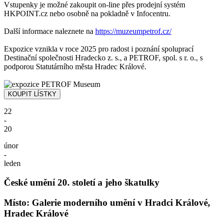
Vstupenky je možné zakoupit on-line přes prodejní systém
HKPOINT.cz nebo osobně na pokladně v Infocentru.
Další informace naleznete na
https://muzeumpetrof.cz/
Expozice vznikla v roce 2025 pro radost i poznání spoluprací
Destinační společnosti Hradecko z. s., a PETROF, spol. s r. o., s
podporou Statutárního města Hradec Králové.
22
-
20
únor
-
leden
České umění 20. století a jeho škatulky
Místo: Galerie moderního umění v Hradci Králové,
Hradec Králové