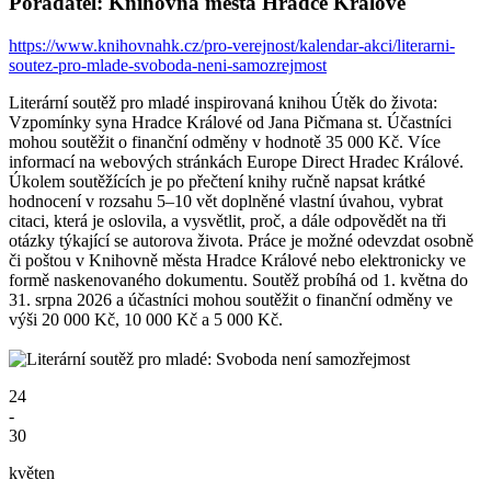
Pořadatel: Knihovna města Hradce Králové
https://www.knihovnahk.cz/pro-verejnost/kalendar-akci/literarni-
soutez-pro-mlade-svoboda-neni-samozrejmost
Literární soutěž pro mladé inspirovaná knihou Útěk do života:
Vzpomínky syna Hradce Králové od Jana Pičmana st. Účastníci
mohou soutěžit o finanční odměny v hodnotě 35 000 Kč. Více
informací na webových stránkách Europe Direct Hradec Králové.
Úkolem soutěžících je po přečtení knihy ručně napsat krátké
hodnocení v rozsahu 5–10 vět doplněné vlastní úvahou, vybrat
citaci, která je oslovila, a vysvětlit, proč, a dále odpovědět na tři
otázky týkající se autorova života. Práce je možné odevzdat osobně
či poštou v Knihovně města Hradce Králové nebo elektronicky ve
formě naskenovaného dokumentu. Soutěž probíhá od 1. května do
31. srpna 2026 a účastníci mohou soutěžit o finanční odměny ve
výši 20 000 Kč, 10 000 Kč a 5 000 Kč.
24
-
30
květen