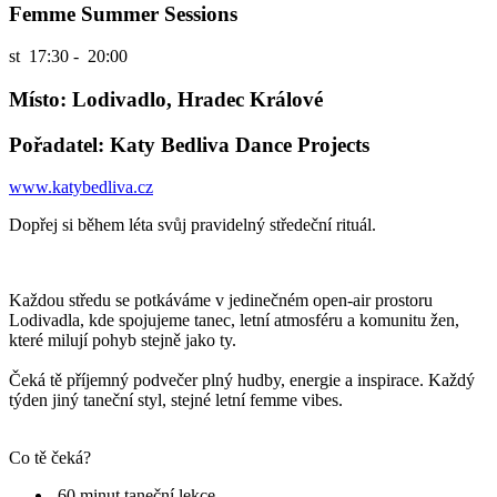
Femme Summer Sessions
st
17:30 - 20:00
Místo: Lodivadlo, Hradec Králové
Pořadatel: Katy Bedliva Dance Projects
www.katybedliva.cz
Dopřej si během léta svůj pravidelný středeční rituál.
Každou středu se potkáváme v jedinečném open-air prostoru
Lodivadla, kde spojujeme tanec, letní atmosféru a komunitu žen,
které milují pohyb stejně jako ty.
Čeká tě příjemný podvečer plný hudby, energie a inspirace. Každý
týden jiný taneční styl, stejné letní femme vibes.
Co tě čeká?
60 minut taneční lekce