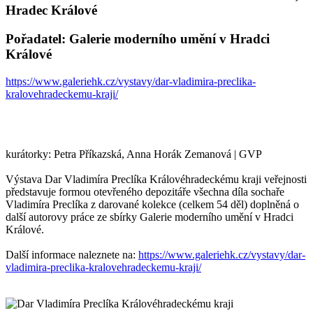
Hradec Králové
Pořadatel: Galerie moderního umění v Hradci
Králové
https://www.galeriehk.cz/vystavy/dar-vladimira-preclika-
kralovehradeckemu-kraji/
kurátorky: Petra Příkazská, Anna Horák Zemanová | GVP
Výstava Dar Vladimíra Preclíka Královéhradeckému kraji veřejnosti
představuje formou otevřeného depozitáře všechna díla sochaře
Vladimíra Preclíka z darované kolekce (celkem 54 děl) doplněná o
další autorovy práce ze sbírky Galerie moderního umění v Hradci
Králové.
Další informace naleznete na:
https://www.galeriehk.cz/vystavy/dar-
vladimira-preclika-kralovehradeckemu-kraji/