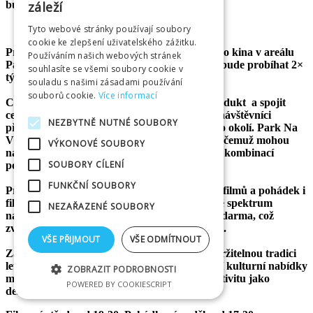
záleží
budou setkávat.
Tyto webové stránky používají soubory
cookie ke zlepšení uživatelského zážitku.
Projekt spočívá v realizaci pravidelného letního kina v areálu
Používáním našich webových stránek
Parku Na Větvi v Hradci Králové. Promítání bude probíhat 2×
souhlasíte se všemi soubory cookie v
týdně v období červen–září.
souladu s našimi zásadami používání
souborů cookie.
Více informací
Cílem projektu je vytvořit nový atraktivní produkt
a spojit
cestovní ruch a kulturní prostor, kam budou návštěvníci
NEZBYTNĚ NUTNÉ SOUBORY
přijíždět nejen z Hradce Králové, ale i z širšího okolí. Park Na
Větvi nabízí zázemí pro celodenní pobyt, díky čemuž mohou
VÝKONOVÉ SOUBORY
návštěvníci strávit v areálu plnohodnotný den kombinací
SOUBORY CÍLENÍ
pohybu, zážitků a odpočinku.
FUNKČNÍ SOUBORY
Program bude zahrnovat promítání dětských filmů a pohádek i
filmů a komedií pro dospělé, čímž osloví široké spektrum
NEZAŘAZENÉ SOUBORY
návštěvníků. Vstup na promítání bude zcela zdarma, což
zvyšuje dostupnost akce pro širokou veřejnost.
VŠE PŘIJMOUT
VŠE ODMÍTNOUT
Záměrem projektu je vytvořit dlouhodobě udržitelnou tradici
letní scény Na Větvi, která přispěje k rozšíření kulturní nabídky
ZOBRAZIT PODROBNOSTI
města, podpoří návštěvnost a posílí jeho atraktivitu jako
POWERED BY COOKIESCRIPT
destinace pro rodiny s dětmi.