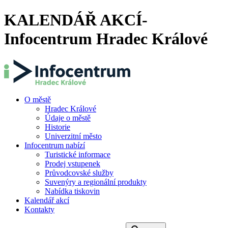
KALENDÁŘ AKCÍ-
Infocentrum Hradec Králové
O městě
Hradec Králové
Údaje o městě
Historie
Univerzitní město
Infocentrum nabízí
Turistické informace
Prodej vstupenek
Průvodcovské služby
Suvenýry a regionální produkty
Nabídka tiskovin
Kalendář akcí
Kontakty