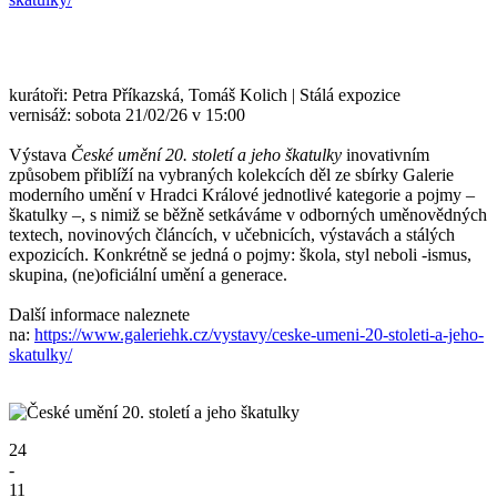
kurátoři: Petra Příkazská, Tomáš Kolich | Stálá expozice
vernisáž: sobota 21/02/26 v 15:00
Výstava
České umění 20. století a jeho škatulky
inovativním
způsobem přiblíží na vybraných kolekcích děl ze sbírky Galerie
moderního umění v Hradci Králové jednotlivé kategorie a pojmy –
škatulky –, s nimiž se běžně setkáváme v odborných uměnovědných
textech, novinových článcích, v učebnicích, výstavách a stálých
expozicích. Konkrétně se jedná o pojmy: škola, styl neboli -ismus,
skupina, (ne)oficiální umění a generace.
Další informace naleznete
na:
https://www.galeriehk.cz/vystavy/ceske-umeni-20-stoleti-a-jeho-
skatulky/
24
-
11