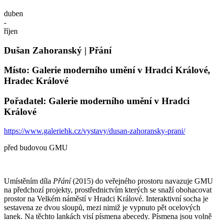
duben
-
říjen
Dušan Zahoranský | Přání
Místo: Galerie moderního umění v Hradci Králové,
Hradec Králové
Pořadatel: Galerie moderního umění v Hradci
Králové
https://www.galeriehk.cz/vystavy/dusan-zahoransky-prani/
před budovou GMU
Umístěním díla
Přání
(2015) do veřejného prostoru navazuje GMU
na předchozí projekty, prostřednictvím kterých se snaží obohacovat
prostor na Velkém náměstí v Hradci Králové. Interaktivní socha je
sestavena ze dvou sloupů, mezi nimiž je vypnuto pět ocelových
lanek. Na těchto lankách visí písmena abecedy. Písmena jsou volně