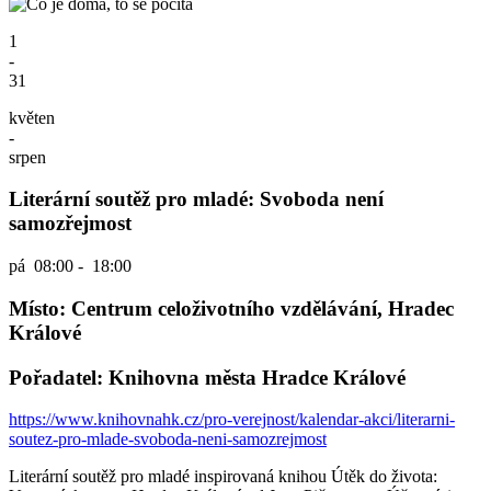
1
-
31
květen
-
srpen
Literární soutěž pro mladé: Svoboda není
samozřejmost
pá
08:00 - 18:00
Místo: Centrum celoživotního vzdělávání, Hradec
Králové
Pořadatel: Knihovna města Hradce Králové
https://www.knihovnahk.cz/pro-verejnost/kalendar-akci/literarni-
soutez-pro-mlade-svoboda-neni-samozrejmost
Literární soutěž pro mladé inspirovaná knihou Útěk do života: