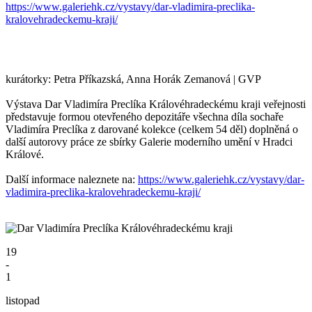
https://www.galeriehk.cz/vystavy/dar-vladimira-preclika-
kralovehradeckemu-kraji/
kurátorky: Petra Příkazská, Anna Horák Zemanová | GVP
Výstava Dar Vladimíra Preclíka Královéhradeckému kraji veřejnosti
představuje formou otevřeného depozitáře všechna díla sochaře
Vladimíra Preclíka z darované kolekce (celkem 54 děl) doplněná o
další autorovy práce ze sbírky Galerie moderního umění v Hradci
Králové.
Další informace naleznete na:
https://www.galeriehk.cz/vystavy/dar-
vladimira-preclika-kralovehradeckemu-kraji/
19
-
1
listopad