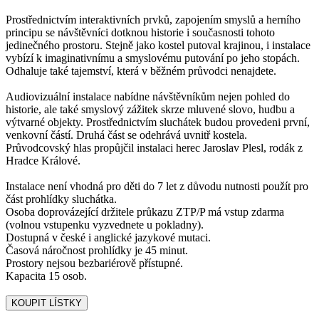
Prostřednictvím interaktivních prvků, zapojením smyslů a herního
principu se návštěvníci dotknou historie i současnosti tohoto
jedinečného prostoru. Stejně jako kostel putoval krajinou, i instalace
vybízí k imaginativnímu a smyslovému putování po jeho stopách.
Odhaluje také tajemství, která v běžném průvodci nenajdete.
Audiovizuální instalace nabídne návštěvníkům nejen pohled do
historie, ale také smyslový zážitek skrze mluvené slovo, hudbu a
výtvarné objekty. Prostřednictvím sluchátek budou provedeni první,
venkovní částí. Druhá část se odehrává uvnitř kostela.
Průvodcovský hlas propůjčil instalaci herec Jaroslav Plesl, rodák z
Hradce Králové.
Instalace není vhodná pro děti do 7 let z důvodu nutnosti použít pro
část prohlídky sluchátka.
Osoba doprovázející držitele průkazu ZTP/P má vstup zdarma
(volnou vstupenku vyzvednete u pokladny).
Dostupná v české i anglické jazykové mutaci.
Časová náročnost prohlídky je 45 minut.
Prostory nejsou bezbariérově přístupné.
Kapacita 15 osob.