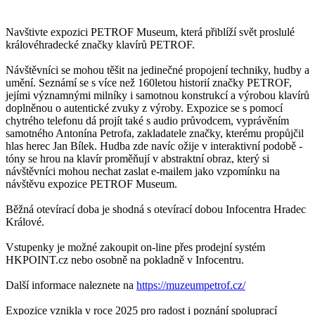
Navštivte expozici PETROF Museum, která přiblíží svět proslulé
královéhradecké značky klavírů PETROF.
Návštěvníci se mohou těšit na jedinečné propojení techniky, hudby a
umění. Seznámí se s více než 160letou historií značky PETROF,
jejími významnými milníky i samotnou konstrukcí a výrobou klavírů
doplněnou o autentické zvuky z výroby. Expozice se s pomocí
chytrého telefonu dá projít také s audio průvodcem, vyprávěním
samotného Antonína Petrofa, zakladatele značky, kterému propůjčil
hlas herec Jan Bílek. Hudba zde navíc ožije v interaktivní podobě -
tóny se hrou na klavír proměňují v abstraktní obraz, který si
návštěvníci mohou nechat zaslat e-mailem jako vzpomínku na
návštěvu expozice PETROF Museum.
Běžná otevírací doba je shodná s otevírací dobou Infocentra Hradec
Králové.
Vstupenky je možné zakoupit on-line přes prodejní systém
HKPOINT.cz nebo osobně na pokladně v Infocentru.
Další informace naleznete na
https://muzeumpetrof.cz/
Expozice vznikla v roce 2025 pro radost i poznání spoluprací