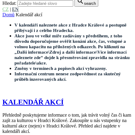
search
Hledat:
search
CZ
|
EN
Domů
Kalendář akcí
V kalendáři naleznete akce z Hradce Králové a postupně
přibývají i z celého Hradecka.
Akce jsou ve velké míře zadávány s předstihem, z toho
důvodu doporučujeme ověřit konání akce, čas, vstupné a
volnou kapacitu na přiložených odkazech. Po kliknutí na
„Další informace\Zdroj a další informace\Více informací
naleznete zde“ dojde k přesměrování zpravidla na stránku
pořadatele\akce.
Změny v termínech a popisech akcí vyhrazeny.
Informační centrum nenese zodpovědnost za skutečný
průběh inzerovaných akcí.
KALENDÁŘ AKCÍ
Přehledně poskytujeme informace o tom, jak trávit volný čas či kam
zajít za kulturou v Hradci Králové. Zakoupíte u nás vstupenky na
kulturní akce (nejen) v Hradci Králové. Přehled akcí najdete v
kalendáři akcí.