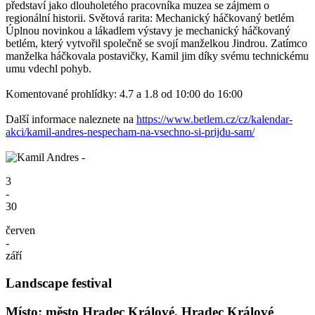
představí jako dlouholetého pracovníka muzea se zájmem o
regionální historii. Světová rarita: Mechanický háčkovaný betlém
Úplnou novinkou a lákadlem výstavy je mechanický háčkovaný
betlém, který vytvořil společně se svojí manželkou Jindrou. Zatímco
manželka háčkovala postavičky, Kamil jim díky svému technickému
umu vdechl pohyb.
Komentované prohlídky: 4.7 a 1.8 od 10:00 do 16:00
Další informace naleznete na
https://www.betlem.cz/cz/kalendar-
akci/kamil-andres-nespecham-na-vsechno-si-prijdu-sam/
3
-
30
červen
-
září
Landscape festival
Místo: město Hradec Králové, Hradec Králové