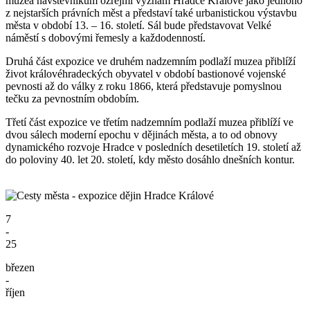
muzea návštěvníkům ozřejmí význam Hradce Králové jako jednoho
z nejstarších právních měst a představí také urbanistickou výstavbu
města v období 13. – 16. století. Sál bude představovat Velké
náměstí s dobovými řemesly a každodenností.
Druhá část expozice ve druhém nadzemním podlaží muzea přiblíží
život královéhradeckých obyvatel v období bastionové vojenské
pevnosti až do války z roku 1866, která představuje pomyslnou
tečku za pevnostním obdobím.
Třetí část expozice ve třetím nadzemním podlaží muzea přiblíží ve
dvou sálech moderní epochu v dějinách města, a to od obnovy
dynamického rozvoje Hradce v posledních desetiletích 19. století až
do poloviny 40. let 20. století, kdy město dosáhlo dnešních kontur.
7
-
25
březen
-
říjen