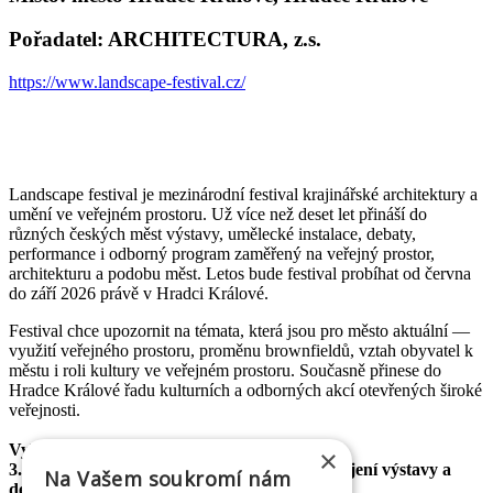
Pořadatel: ARCHITECTURA, z.s.
https://www.landscape-festival.cz/
Landscape festival je mezinárodní festival krajinářské architektury a
umění ve veřejném prostoru. Už více než deset let přináší do
různých českých měst výstavy, umělecké instalace, debaty,
performance i odborný program zaměřený na veřejný prostor,
architekturu a podobu měst. Letos bude festival probíhat od června
do září 2026 právě v Hradci Králové.
Festival chce upozornit na témata, která jsou pro město aktuální —
využití veřejného prostoru, proměnu brownfieldů, vztah obyvatel k
městu i roli kultury ve veřejném prostoru. Současně přinese do
Hradce Králové řadu kulturních a odborných akcí otevřených široké
veřejnosti.
Vybrané festivalové akce (červen–září 2026):
×
3. 6. | Telefonní automatické ústředny — zahájení výstavy a
Na Vašem soukromí nám
debata, ČSOB