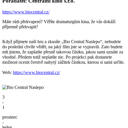
Pořadatel: Centrální kino s.r.o.
https://www.biocentral.cz/
Máte rádi překvapení? Věříte dramaturgům kina, že vás dokáží
příjemně překvapit?
Když přijmete naši hru a zkusíte „Bio Central Naslepo“, nebudete
do poslední chvíle vědět, na jaký film jste se vypravili. Zato budete
mít jistotu, že zaplatíte přesně takovou částku, jakou sami uznáte za
vhodné. Předem totiž neplatíte nic. Po projekci pak dostanete
možnost ocenit čerstvě nabytý zážitek částkou, kterou si sami určíte.
Web:
https://www.biocentral.cz/
3
-
1
prosinec
-
leden