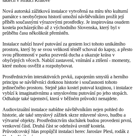
sadech v Hradci Králové
Nová autorská zážitková instalace vytvořená na míru této kulturní
památce s neobyčejnou historií umožní návštěvníkům prožít její
příběh současnými výrazovými prostředky. Je inspirována osudem
kostela pocházejícího až z východního Slovenska, který byl v
průběhu času několikrát přemístěn.
Instalace nabízí hravé putování za geniem loci tohoto unikátního
prostoru, který by se svou velikostí téměř schoval do kapsy, a přesto
svou přítomností v parku pozvedá ducha a ukazuje krásu v
obyčejných věcech. Nabízí zastavení, vnímání a ztišení - momenty,
které mohou osvěžit a rozpohybovat.
Prostřednictvím interaktivních prvků, zapojením smyslů a herního
principu se návštěvníci dotknou historie i současnosti tohoto
jedinečného prostoru. Stejně jako kostel putoval krajinou, i instalace
vybízí k imaginativnímu a smyslovému putování po jeho stopách.
Odhaluje také tajemství, která v běžném průvodci nenajdete.
Audiovizuální instalace nabídne návštěvníkům nejen pohled do
historie, ale také smyslový zážitek skrze mluvené slovo, hudbu a
výtvarné objekty. Prostřednictvím sluchátek budou provedeni první,
venkovní částí. Druhá část se odehrává uvnitř kostela.
Průvodcovský hlas propůjčil instalaci herec Jaroslav Plesl, rodák z