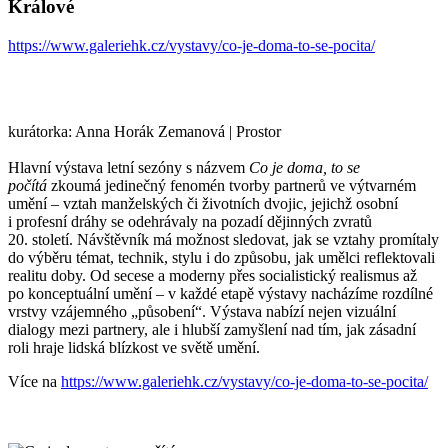
Králové
https://www.galeriehk.cz/vystavy/co-je-doma-to-se-pocita/
kurátorka: Anna Horák Zemanová | Prostor
Hlavní výstava letní sezóny s názvem
Co je doma, to se
počítá
zkoumá jedinečný fenomén tvorby partnerů ve výtvarném
umění – vztah manželských či životních dvojic, jejichž osobní
i profesní dráhy se odehrávaly na pozadí dějinných zvratů
20. století. Návštěvník má možnost sledovat, jak se vztahy promítaly
do výběru témat, technik, stylu i do způsobu, jak umělci reflektovali
realitu doby. Od secese a moderny přes socialistický realismus až
po konceptuální umění – v každé etapě výstavy nacházíme rozdílné
vrstvy vzájemného „působení“. Výstava nabízí nejen vizuální
dialogy mezi partnery, ale i hlubší zamyšlení nad tím, jak zásadní
roli hraje lidská blízkost ve světě umění.
Více na
https://www.galeriehk.cz/vystavy/co-je-doma-to-se-pocita/