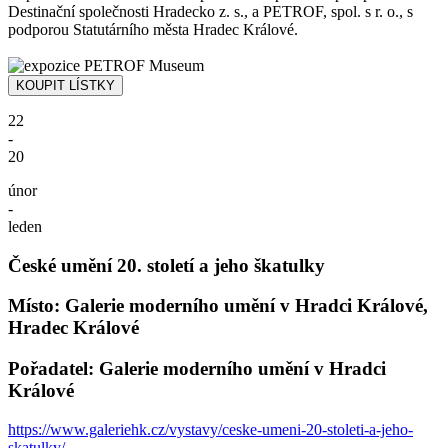
Destinační společnosti Hradecko z. s., a PETROF, spol. s r. o., s
podporou Statutárního města Hradec Králové.
22
-
20
únor
-
leden
České umění 20. století a jeho škatulky
Místo: Galerie moderního umění v Hradci Králové,
Hradec Králové
Pořadatel: Galerie moderního umění v Hradci
Králové
https://www.galeriehk.cz/vystavy/ceske-umeni-20-stoleti-a-jeho-
skatulky/