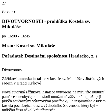
27
červenec
DIVOTVORNOSTI - prohlídka Kostela sv.
Mikuláše
po
16:00 - 16:45
Místo: Kostel sv. Mikuláše
Pořadatel: Destinační společnost Hradecko, z. s.
Divotvornosti
Zážitková autorská instalace v kostele sv. Mikuláše v Jiráskových
sadech v Hradci Králové
Nová autorská zážitková instalace vytvořená na míru této kulturní
památce s neobyčejnou historií umožní návštěvníkům prožít její
příběh současnými výrazovými prostředky. Je inspirována osudem
kostela pocházejícího až z východního Slovenska, který byl v
průběhu času několikrát přemístěn.