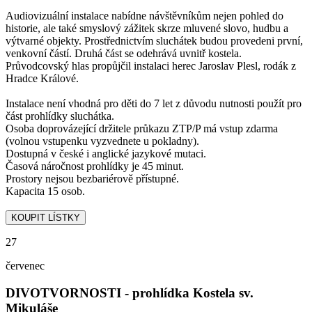
Audiovizuální instalace nabídne návštěvníkům nejen pohled do
historie, ale také smyslový zážitek skrze mluvené slovo, hudbu a
výtvarné objekty. Prostřednictvím sluchátek budou provedeni první,
venkovní částí. Druhá část se odehrává uvnitř kostela.
Průvodcovský hlas propůjčil instalaci herec Jaroslav Plesl, rodák z
Hradce Králové.
Instalace není vhodná pro děti do 7 let z důvodu nutnosti použít pro
část prohlídky sluchátka.
Osoba doprovázející držitele průkazu ZTP/P má vstup zdarma
(volnou vstupenku vyzvednete u pokladny).
Dostupná v české i anglické jazykové mutaci.
Časová náročnost prohlídky je 45 minut.
Prostory nejsou bezbariérově přístupné.
Kapacita 15 osob.
27
červenec
DIVOTVORNOSTI - prohlídka Kostela sv.
Mikuláše