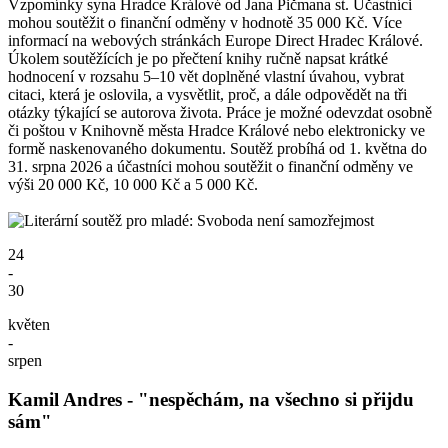
Vzpomínky syna Hradce Králové od Jana Pičmana st. Účastníci
mohou soutěžit o finanční odměny v hodnotě 35 000 Kč. Více
informací na webových stránkách Europe Direct Hradec Králové.
Úkolem soutěžících je po přečtení knihy ručně napsat krátké
hodnocení v rozsahu 5–10 vět doplněné vlastní úvahou, vybrat
citaci, která je oslovila, a vysvětlit, proč, a dále odpovědět na tři
otázky týkající se autorova života. Práce je možné odevzdat osobně
či poštou v Knihovně města Hradce Králové nebo elektronicky ve
formě naskenovaného dokumentu. Soutěž probíhá od 1. května do
31. srpna 2026 a účastníci mohou soutěžit o finanční odměny ve
výši 20 000 Kč, 10 000 Kč a 5 000 Kč.
24
-
30
květen
-
srpen
Kamil Andres - "nespěchám, na všechno si přijdu
sám"