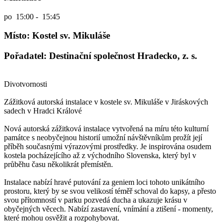
po
15:00 - 15:45
Místo: Kostel sv. Mikuláše
Pořadatel: Destinační společnost Hradecko, z. s.
Divotvornosti
Zážitková autorská instalace v kostele sv. Mikuláše v Jiráskových
sadech v Hradci Králové
Nová autorská zážitková instalace vytvořená na míru této kulturní
památce s neobyčejnou historií umožní návštěvníkům prožít její
příběh současnými výrazovými prostředky. Je inspirována osudem
kostela pocházejícího až z východního Slovenska, který byl v
průběhu času několikrát přemístěn.
Instalace nabízí hravé putování za geniem loci tohoto unikátního
prostoru, který by se svou velikostí téměř schoval do kapsy, a přesto
svou přítomností v parku pozvedá ducha a ukazuje krásu v
obyčejných věcech. Nabízí zastavení, vnímání a ztišení - momenty,
které mohou osvěžit a rozpohybovat.