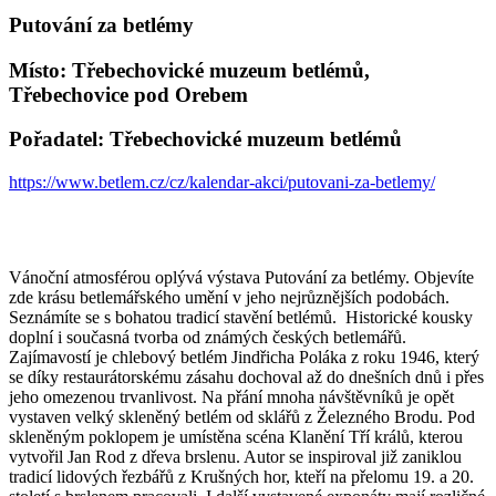
Putování za betlémy
Místo: Třebechovické muzeum betlémů,
Třebechovice pod Orebem
Pořadatel: Třebechovické muzeum betlémů
https://www.betlem.cz/cz/kalendar-akci/putovani-za-betlemy/
Vánoční atmosférou oplývá výstava Putování za betlémy. Objevíte
zde krásu betlemářského umění v jeho nejrůznějších podobách.
Seznámíte se s bohatou tradicí stavění betlémů. Historické kousky
doplní i současná tvorba od známých českých betlemářů.
Zajímavostí je chlebový betlém Jindřicha Poláka z roku 1946, který
se díky restaurátorskému zásahu dochoval až do dnešních dnů i přes
jeho omezenou trvanlivost. Na přání mnoha návštěvníků je opět
vystaven velký skleněný betlém od sklářů z Železného Brodu. Pod
skleněným poklopem je umístěna scéna Klanění Tří králů, kterou
vytvořil Jan Rod z dřeva brslenu. Autor se inspiroval již zaniklou
tradicí lidových řezbářů z Krušných hor, kteří na přelomu 19. a 20.