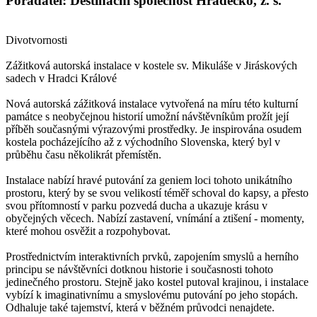
Pořadatel: Destinační společnost Hradecko, z. s.
Divotvornosti
Zážitková autorská instalace v kostele sv. Mikuláše v Jiráskových
sadech v Hradci Králové
Nová autorská zážitková instalace vytvořená na míru této kulturní
památce s neobyčejnou historií umožní návštěvníkům prožít její
příběh současnými výrazovými prostředky. Je inspirována osudem
kostela pocházejícího až z východního Slovenska, který byl v
průběhu času několikrát přemístěn.
Instalace nabízí hravé putování za geniem loci tohoto unikátního
prostoru, který by se svou velikostí téměř schoval do kapsy, a přesto
svou přítomností v parku pozvedá ducha a ukazuje krásu v
obyčejných věcech. Nabízí zastavení, vnímání a ztišení - momenty,
které mohou osvěžit a rozpohybovat.
Prostřednictvím interaktivních prvků, zapojením smyslů a herního
principu se návštěvníci dotknou historie i současnosti tohoto
jedinečného prostoru. Stejně jako kostel putoval krajinou, i instalace
vybízí k imaginativnímu a smyslovému putování po jeho stopách.
Odhaluje také tajemství, která v běžném průvodci nenajdete.