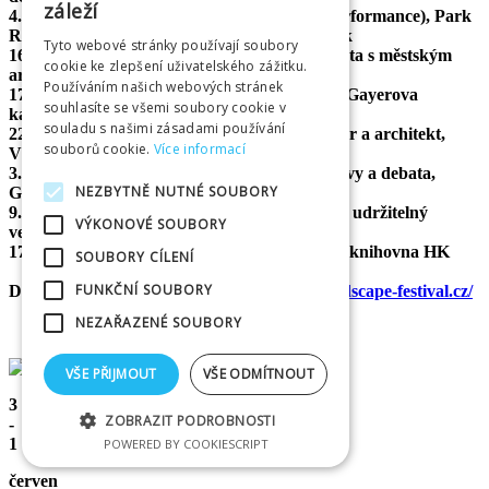
záleží
4. 6. | Inaugurace instalace Sníh (divadelní performance), Park
Rozárka; zahajovací koncert, Letní kino Širák
Tyto webové stránky používají soubory
16. 6. | Zahájení výstavy Místa pro hru a debata s městským
cookie ke zlepšení uživatelského zážitku.
architektem, Červený Kostelec
Používáním našich webových stránek
17. 6. | Zahájení výstavy a debata Koželužna, Gayerova
souhlasíte se všemi soubory cookie v
kasárna
souladu s našimi zásadami používání
22. 6. | Celodenní konference Osvícený investor a architekt,
souborů cookie.
Více informací
Východočeské muzeum
3. 7. | Architektura Militaris — zahájení výstavy a debata,
NEZBYTNĚ NUTNÉ SOUBORY
Gayerova kasárna
9. 9. | Pecha Kucha Night — téma: kreativní a udržitelný
VÝKONOVÉ SOUBORY
veřejný prostor, Bio Central
17. 9. | Konference Udržitelné město, Městská knihovna HK
SOUBORY CÍLENÍ
FUNKČNÍ SOUBORY
Další informace naleznete na
https://www.landscape-festival.cz/
NEZAŘAZENÉ SOUBORY
VŠE PŘIJMOUT
VŠE ODMÍTNOUT
3
ZOBRAZIT PODROBNOSTI
-
1
POWERED BY COOKIESCRIPT
červen