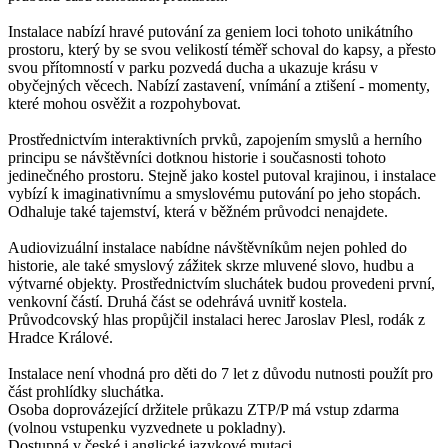
Instalace nabízí hravé putování za geniem loci tohoto unikátního
prostoru, který by se svou velikostí téměř schoval do kapsy, a přesto
svou přítomností v parku pozvedá ducha a ukazuje krásu v
obyčejných věcech. Nabízí zastavení, vnímání a ztišení - momenty,
které mohou osvěžit a rozpohybovat.
Prostřednictvím interaktivních prvků, zapojením smyslů a herního
principu se návštěvníci dotknou historie i současnosti tohoto
jedinečného prostoru. Stejně jako kostel putoval krajinou, i instalace
vybízí k imaginativnímu a smyslovému putování po jeho stopách.
Odhaluje také tajemství, která v běžném průvodci nenajdete.
Audiovizuální instalace nabídne návštěvníkům nejen pohled do
historie, ale také smyslový zážitek skrze mluvené slovo, hudbu a
výtvarné objekty. Prostřednictvím sluchátek budou provedeni první,
venkovní částí. Druhá část se odehrává uvnitř kostela.
Průvodcovský hlas propůjčil instalaci herec Jaroslav Plesl, rodák z
Hradce Králové.
Instalace není vhodná pro děti do 7 let z důvodu nutnosti použít pro
část prohlídky sluchátka.
Osoba doprovázející držitele průkazu ZTP/P má vstup zdarma
(volnou vstupenku vyzvednete u pokladny).
Dostupná v české i anglické jazykové mutaci.