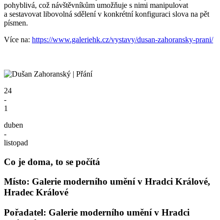
pohyblivá, což návštěvníkům umožňuje s nimi manipulovat
a sestavovat libovolná sdělení v konkrétní konfiguraci slova na pět
písmen.
Více na:
https://www.galeriehk.cz/vystavy/dusan-zahoransky-prani/
24
-
1
duben
-
listopad
Co je doma, to se počítá
Místo: Galerie moderního umění v Hradci Králové,
Hradec Králové
Pořadatel: Galerie moderního umění v Hradci