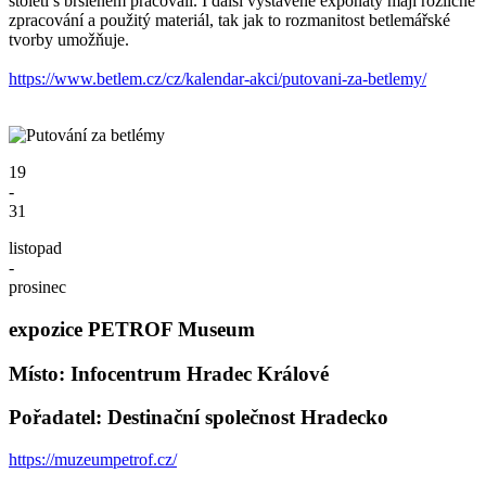
století s brslenem pracovali. I další vystavené exponáty mají rozličné
zpracování a použitý materiál, tak jak to rozmanitost betlemářské
tvorby umožňuje.
https://www.betlem.cz/cz/kalendar-akci/putovani-za-betlemy/
19
-
31
listopad
-
prosinec
expozice PETROF Museum
Místo: Infocentrum Hradec Králové
Pořadatel: Destinační společnost Hradecko
https://muzeumpetrof.cz/