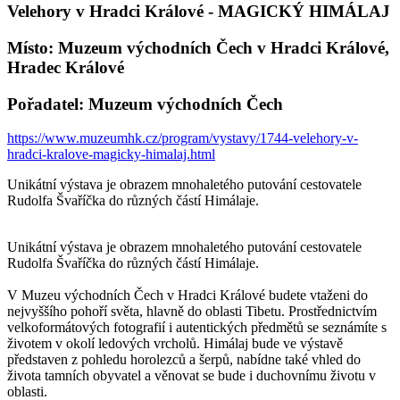
Velehory v Hradci Králové - MAGICKÝ HIMÁLAJ
Místo: Muzeum východních Čech v Hradci Králové,
Hradec Králové
Pořadatel: Muzeum východních Čech
https://www.muzeumhk.cz/program/vystavy/1744-velehory-v-
hradci-kralove-magicky-himalaj.html
Unikátní výstava je obrazem mnohaletého putování cestovatele
Rudolfa Švaříčka do různých částí Himálaje.
Unikátní výstava je obrazem mnohaletého putování cestovatele
Rudolfa Švaříčka do různých částí Himálaje.
V Muzeu východních Čech v Hradci Králové budete vtaženi do
nejvyššího pohoří světa, hlavně do oblasti Tibetu. Prostřednictvím
velkoformátových fotografií i autentických předmětů se seznámíte s
životem v okolí ledových vrcholů. Himálaj bude ve výstavě
představen z pohledu horolezců a šerpů, nabídne také vhled do
života tamních obyvatel a věnovat se bude i duchovnímu životu v
oblasti.