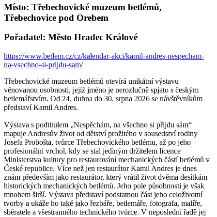
Místo: Třebechovické muzeum betlémů,
Třebechovice pod Orebem
Pořadatel: Město Hradec Králové
https://www.betlem.cz/cz/kalendar-akci/kamil-andres-nespecham-
na-vsechno-si-prijdu-sam/
Třebechovické muzeum betlémů otevírá unikátní výstavu
věnovanou osobnosti, jejíž jméno je nerozlučně spjato s českým
betlemářstvím. Od 24. dubna do 30. srpna 2026 se návštěvníkům
představí Kamil Andres.
Výstava s podtitulem „Nespěchám, na všechno si přijdu sám“
mapuje Andresův život od dětství prožitého v sousedství rodiny
Josefa Probošta, tvůrce Třebechovického betlému, až po jeho
profesionální vrchol, kdy se stal jediným držitelem licence
Ministerstva kultury pro restaurování mechanických částí betlémů v
České republice. Více než jen restaurátor Kamil Andres je dnes
znám především jako restaurátor, který vrátil život dvěma desítkám
historických mechanických betlémů. Jeho pole působnosti je však
mnohem širší. Výstava představí podstatnou část jeho celoživotní
tvorby a ukáže ho také jako řezbáře, betlemáře, fotografa, malíře,
sběratele a všestranného technického tvůrce. V neposlední řadě jej