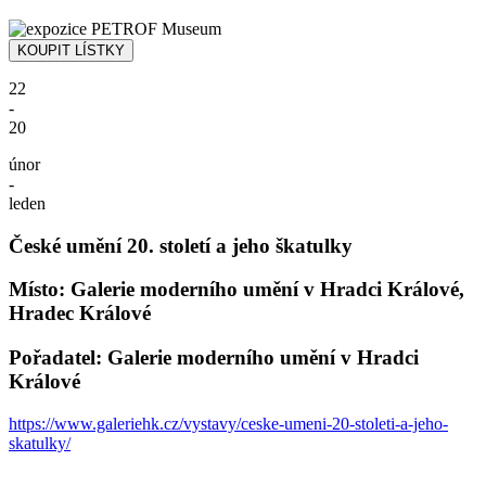
22
-
20
únor
-
leden
České umění 20. století a jeho škatulky
Místo: Galerie moderního umění v Hradci Králové,
Hradec Králové
Pořadatel: Galerie moderního umění v Hradci
Králové
https://www.galeriehk.cz/vystavy/ceske-umeni-20-stoleti-a-jeho-
skatulky/