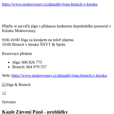
https://www.mokrovousy.cz/aktuality/joga-brunch-v-kiosku
Přijďte si zacvičit jógu s přidanou hodnotou dopoledního posezení v
Kiosku Mokrovousy.
9:00-10:00 Jóga za kioskem na trávě zdarma
10:00 Brunch v kiosku ŠNYT & Spritz
Rezervace předem
Jóga: 606 826 775
Brunch: 604 979 557
Web:
https://www.mokrovousy.cz/aktuality/joga-brunch-v-kiosku
12
červenec
Kaple Zjevení Páně - prohlídky