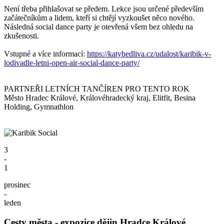
Není třeba přihlašovat se předem.
Lekce jsou určené především
začátečníkům a lidem, kteří si chtějí vyzkoušet něco nového.
Následná social dance party je otevřená všem bez ohledu na
zkušenosti.
Vstupné a více informací:
https://katybedliva.cz/udalost/karibik-v-
lodivadle-letni-open-air-social-dance-party/
PARTNEŘI LETNÍCH TANČÍREN PRO TENTO ROK
Město Hradec Králové, Královéhradecký kraj, Elitfit, Besina
Holding, Gymnathlon
3
-
1
prosinec
-
leden
Cesty města - expozice dějin Hradce Králové