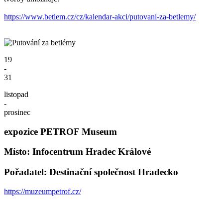
https://www.betlem.cz/cz/kalendar-akci/putovani-za-betlemy/
19
-
31
listopad
-
prosinec
expozice PETROF Museum
Místo: Infocentrum Hradec Králové
Pořadatel: Destinační společnost Hradecko
https://muzeumpetrof.cz/