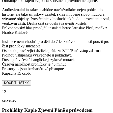
Odhaluje také tajemství, která v běžném průvodci nenajdete.
Audiovizuální instalace nabídne návštěvníkům nejen pohled do
historie, ale také smyslový zážitek skrze mluvené slovo, hudbu a
výtvarné objekty. Prostřednictvím sluchátek budou provedeni první,
venkovní částí. Druhá část se odehrává uvnitř kostela.
Průvodcovský hlas propůjčil instalaci herec Jaroslav Plesl, rodák z
Hradce Králové.
Instalace není vhodná pro děti do 7 let z důvodu nutnosti použít pro
část prohlídky sluchátka.
Osoba doprovázející držitele průkazu ZTP/P má vstup zdarma
(volnou vstupenku vyzvednete u pokladny).
Dostupná v české i anglické jazykové mutaci.
Časová náročnost prohlídky je 45 minut.
Prostory nejsou bezbariérově přístupné.
Kapacita 15 osob.
12
červenec
Prohlídky Kaple Zjevení Páně s průvodcem