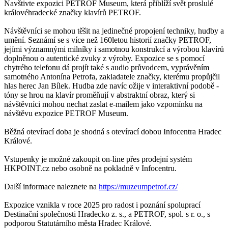
Navštivte expozici PETROF Museum, která přiblíží svět proslulé
královéhradecké značky klavírů PETROF.
Návštěvníci se mohou těšit na jedinečné propojení techniky, hudby a
umění. Seznámí se s více než 160letou historií značky PETROF,
jejími významnými milníky i samotnou konstrukcí a výrobou klavírů
doplněnou o autentické zvuky z výroby. Expozice se s pomocí
chytrého telefonu dá projít také s audio průvodcem, vyprávěním
samotného Antonína Petrofa, zakladatele značky, kterému propůjčil
hlas herec Jan Bílek. Hudba zde navíc ožije v interaktivní podobě -
tóny se hrou na klavír proměňují v abstraktní obraz, který si
návštěvníci mohou nechat zaslat e-mailem jako vzpomínku na
návštěvu expozice PETROF Museum.
Běžná otevírací doba je shodná s otevírací dobou Infocentra Hradec
Králové.
Vstupenky je možné zakoupit on-line přes prodejní systém
HKPOINT.cz nebo osobně na pokladně v Infocentru.
Další informace naleznete na
https://muzeumpetrof.cz/
Expozice vznikla v roce 2025 pro radost i poznání spoluprací
Destinační společnosti Hradecko z. s., a PETROF, spol. s r. o., s
podporou Statutárního města Hradec Králové.