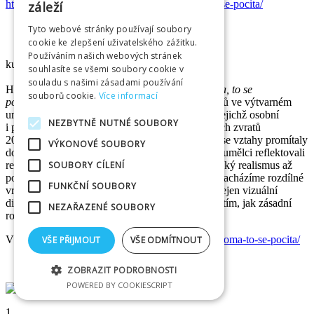
https://www.galeriehk.cz/vystavy/co-je-doma-to-se-pocita/
záleží
Tyto webové stránky používají soubory
cookie ke zlepšení uživatelského zážitku.
Používáním našich webových stránek
kurátorka: Anna Horák Zemanová | Prostor
souhlasíte se všemi soubory cookie v
souladu s našimi zásadami používání
Hlavní výstava letní sezóny s názvem
Co je doma, to se
souborů cookie.
Více informací
počítá
zkoumá jedinečný fenomén tvorby partnerů ve výtvarném
umění – vztah manželských či životních dvojic, jejichž osobní
NEZBYTNĚ NUTNÉ SOUBORY
i profesní dráhy se odehrávaly na pozadí dějinných zvratů
20. století. Návštěvník má možnost sledovat, jak se vztahy promítaly
VÝKONOVÉ SOUBORY
do výběru témat, technik, stylu i do způsobu, jak umělci reflektovali
SOUBORY CÍLENÍ
realitu doby. Od secese a moderny přes socialistický realismus až
po konceptuální umění – v každé etapě výstavy nacházíme rozdílné
FUNKČNÍ SOUBORY
vrstvy vzájemného „působení“. Výstava nabízí nejen vizuální
dialogy mezi partnery, ale i hlubší zamyšlení nad tím, jak zásadní
NEZAŘAZENÉ SOUBORY
roli hraje lidská blízkost ve světě umění.
Více na
https://www.galeriehk.cz/vystavy/co-je-doma-to-se-pocita/
VŠE PŘIJMOUT
VŠE ODMÍTNOUT
ZOBRAZIT PODROBNOSTI
POWERED BY COOKIESCRIPT
1