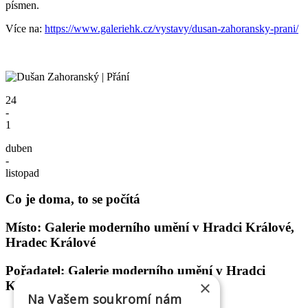
písmen.
Více na:
https://www.galeriehk.cz/vystavy/dusan-zahoransky-prani/
24
-
1
duben
-
listopad
Co je doma, to se počítá
Místo: Galerie moderního umění v Hradci Králové,
Hradec Králové
Pořadatel: Galerie moderního umění v Hradci
×
Králové
Na Vašem soukromí nám