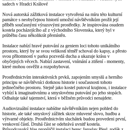
sadech v Hradci Králové
Nová autorská zážitková instalace vytvořená na míru této kulturní
památce s neobyčejnou historií umožní návštěvníkům prožít její
příběh současnými výrazovými prostředky. Je inspirována osudem
kostela pocházejícího až z východního Slovenska, který byl v
průběhu času několikrát přemístěn.
Instalace nabízí hravé putování za geniem loci tohoto unikátního
prostoru, který by se svou velikostí téměř schoval do kapsy, a přesto
svou přítomností v parku pozvedá ducha a ukazuje krásu v
obyčejných věcech. Nabízí zastavení, vnímání a ztišení - momenty,
které mohou osvěžit a rozpohybovat.
Prostřednictvím interaktivních prvků, zapojením smyslů a herního
principu se návštěvníci dotknou historie i současnosti tohoto
jedinečného prostoru. Stejně jako kostel putoval krajinou, i instalace
vybízí k imaginativnímu a smyslovému putování po jeho stopách.
Odhaluje také tajemství, která v běžném průvodci nenajdete.
Audiovizuální instalace nabídne návštěvníkům nejen pohled do
historie, ale také smyslový zážitek skrze mluvené slovo, hudbu a
výtvarné objekty. Prostřednictvím sluchátek budou provedeni první,
venkovní částí. Druhá část se odehrává uvnitř kostela.
Průvodcovský hlas propůjčil instalaci herec Jaroslav Plesl, rodák z