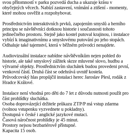
svou přítomností v parku pozvedá ducha a ukazuje krásu v
obyčejných věcech. Nabízí zastavení, vnímání a ztišení - momenty,
které mohou osvěžit a rozpohybovat.
Prostřednictvím interaktivních prvků, zapojením smyslů a herního
principu se návštěvníci dotknou historie i současnosti tohoto
jedinečného prostoru. Stejně jako kostel putoval krajinou, i instalace
vybízí k imaginativnímu a smyslovému putování po jeho stopách.
Odhaluje také tajemství, která v běžném průvodci nenajdete.
Audiovizuální instalace nabídne návštěvníkům nejen pohled do
historie, ale také smyslový zážitek skrze mluvené slovo, hudbu a
výtvarné objekty. Prostřednictvím sluchátek budou provedeni první,
venkovní částí. Druhá část se odehrává uvnitř kostela.
Průvodcovský hlas propůjčil instalaci herec Jaroslav Plesl, rodák z
Hradce Králové.
Instalace není vhodná pro děti do 7 let z důvodu nutnosti použít pro
část prohlídky sluchátka.
Osoba doprovázející držitele průkazu ZTP/P má vstup zdarma
(volnou vstupenku vyzvednete u pokladny).
Dostupná v české i anglické jazykové mutaci.
Časová náročnost prohlídky je 45 minut.
Prostory nejsou bezbariérově přístupné.
Kapacita 15 osob.