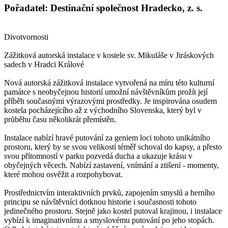
Pořadatel: Destinační společnost Hradecko, z. s.
Divotvornosti
Zážitková autorská instalace v kostele sv. Mikuláše v Jiráskových
sadech v Hradci Králové
Nová autorská zážitková instalace vytvořená na míru této kulturní
památce s neobyčejnou historií umožní návštěvníkům prožít její
příběh současnými výrazovými prostředky. Je inspirována osudem
kostela pocházejícího až z východního Slovenska, který byl v
průběhu času několikrát přemístěn.
Instalace nabízí hravé putování za geniem loci tohoto unikátního
prostoru, který by se svou velikostí téměř schoval do kapsy, a přesto
svou přítomností v parku pozvedá ducha a ukazuje krásu v
obyčejných věcech. Nabízí zastavení, vnímání a ztišení - momenty,
které mohou osvěžit a rozpohybovat.
Prostřednictvím interaktivních prvků, zapojením smyslů a herního
principu se návštěvníci dotknou historie i současnosti tohoto
jedinečného prostoru. Stejně jako kostel putoval krajinou, i instalace
vybízí k imaginativnímu a smyslovému putování po jeho stopách.