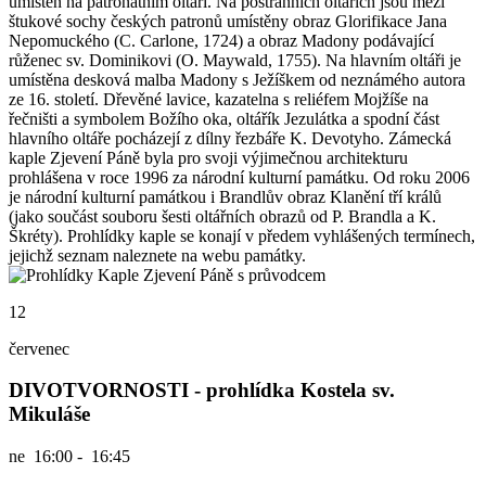
umístěn na patronátním oltáři. Na postranních oltářích jsou mezi
štukové sochy českých patronů umístěny obraz Glorifikace Jana
Nepomuckého (C. Carlone, 1724) a obraz Madony podávající
růženec sv. Dominikovi (O. Maywald, 1755). Na hlavním oltáři je
umístěna desková malba Madony s Ježíškem od neznámého autora
ze 16. století. Dřevěné lavice, kazatelna s reliéfem Mojžíše na
řečništi a symbolem Božího oka, oltářík Jezulátka a spodní část
hlavního oltáře pocházejí z dílny řezbáře K. Devotyho. Zámecká
kaple Zjevení Páně byla pro svoji výjimečnou architekturu
prohlášena v roce 1996 za národní kulturní památku. Od roku 2006
je národní kulturní památkou i Brandlův obraz Klanění tří králů
(jako součást souboru šesti oltářních obrazů od P. Brandla a K.
Škréty). Prohlídky kaple se konají v předem vyhlášených termínech,
jejichž seznam naleznete na webu památky.
12
červenec
DIVOTVORNOSTI - prohlídka Kostela sv.
Mikuláše
ne
16:00 - 16:45