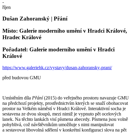
-
říjen
Dušan Zahoranský | Přání
Místo: Galerie moderního umění v Hradci Králové,
Hradec Králové
Pořadatel: Galerie moderního umění v Hradci
Králové
https://www.galeriehk.cz/vystavy/dusan-zahoransky-prani/
před budovou GMU
Umístěním díla
Přání
(2015) do veřejného prostoru navazuje GMU
na předchozí projekty, prostřednictvím kterých se snaží obohacovat
prostor na Velkém náměstí v Hradci Králové. Interaktivní socha je
sestavena ze dvou sloupů, mezi nimiž je vypnuto pět ocelových
lanek. Na těchto lankách visí písmena abecedy. Písmena jsou volně
pohyblivá, což návštěvníkům umožňuje s nimi manipulovat
a sestavovat libovolná sdělení v konkrétní konfiguraci slova na pět