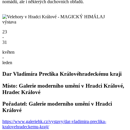
nomádů, ale i některých duchovních obřadů.
výstava
23
-
31
květen
-
leden
Dar Vladimíra Preclíka Královéhradeckému kraji
Místo: Galerie moderního umění v Hradci Králové,
Hradec Králové
Pořadatel: Galerie moderního umění v Hradci
Králové
https://www.galeriehk.cz/vystavy/dar-vladimira-preclika-
kralovehradeckemu-kraji/