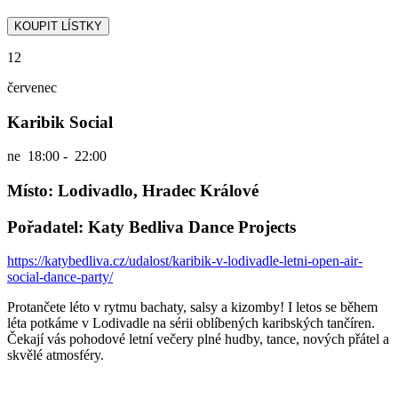
12
červenec
Karibik Social
ne
18:00 - 22:00
Místo: Lodivadlo, Hradec Králové
Pořadatel: Katy Bedliva Dance Projects
https://katybedliva.cz/udalost/karibik-v-lodivadle-letni-open-air-
social-dance-party/
Protančete léto v rytmu bachaty, salsy a kizomby! I letos se během
léta potkáme v Lodivadle na sérii oblíbených karibských tančíren.
Čekají vás pohodové letní večery plné hudby, tance, nových přátel a
skvělé atmosféry.