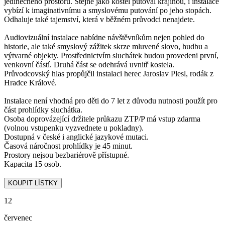
jedinečného prostoru. Stejně jako kostel putoval krajinou, i instalace
vybízí k imaginativnímu a smyslovému putování po jeho stopách.
Odhaluje také tajemství, která v běžném průvodci nenajdete.
Audiovizuální instalace nabídne návštěvníkům nejen pohled do
historie, ale také smyslový zážitek skrze mluvené slovo, hudbu a
výtvarné objekty. Prostřednictvím sluchátek budou provedeni první,
venkovní částí. Druhá část se odehrává uvnitř kostela.
Průvodcovský hlas propůjčil instalaci herec Jaroslav Plesl, rodák z
Hradce Králové.
Instalace není vhodná pro děti do 7 let z důvodu nutnosti použít pro
část prohlídky sluchátka.
Osoba doprovázející držitele průkazu ZTP/P má vstup zdarma
(volnou vstupenku vyzvednete u pokladny).
Dostupná v české i anglické jazykové mutaci.
Časová náročnost prohlídky je 45 minut.
Prostory nejsou bezbariérově přístupné.
Kapacita 15 osob.
12
červenec