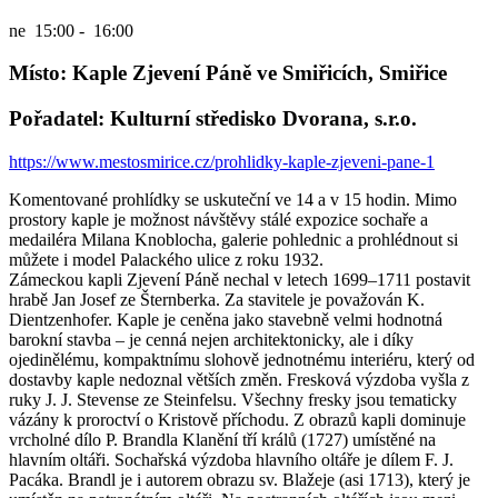
ne
15:00 - 16:00
Místo: Kaple Zjevení Páně ve Smiřicích, Smiřice
Pořadatel: Kulturní středisko Dvorana, s.r.o.
https://www.mestosmirice.cz/prohlidky-kaple-zjeveni-pane-1
Komentované prohlídky se uskuteční ve 14 a v 15 hodin. Mimo
prostory kaple je možnost návštěvy stálé expozice sochaře a
medailéra Milana Knoblocha, galerie pohlednic a prohlédnout si
můžete i model Palackého ulice z roku 1932.
Zámeckou kapli Zjevení Páně nechal v letech 1699–1711 postavit
hrabě Jan Josef ze Šternberka. Za stavitele je považován K.
Dientzenhofer. Kaple je ceněna jako stavebně velmi hodnotná
barokní stavba – je cenná nejen architektonicky, ale i díky
ojedinělému, kompaktnímu slohově jednotnému interiéru, který od
dostavby kaple nedoznal větších změn. Fresková výzdoba vyšla z
ruky J. J. Stevense ze Steinfelsu. Všechny fresky jsou tematicky
vázány k proroctví o Kristově příchodu. Z obrazů kapli dominuje
vrcholné dílo P. Brandla Klanění tří králů (1727) umístěné na
hlavním oltáři. Sochařská výzdoba hlavního oltáře je dílem F. J.
Pacáka. Brandl je i autorem obrazu sv. Blažeje (asi 1713), který je