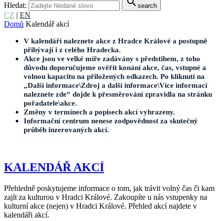
search
Hledat:
search
CZ
|
EN
Domů
Kalendář akcí
V kalendáři naleznete akce z Hradce Králové a postupně
přibývají i z celého Hradecka.
Akce jsou ve velké míře zadávány s předstihem, z toho
důvodu doporučujeme ověřit konání akce, čas, vstupné a
volnou kapacitu na přiložených odkazech. Po kliknutí na
„Další informace\Zdroj a další informace\Více informací
naleznete zde“ dojde k přesměrování zpravidla na stránku
pořadatele\akce.
Změny v termínech a popisech akcí vyhrazeny.
Informační centrum nenese zodpovědnost za skutečný
průběh inzerovaných akcí.
KALENDÁŘ AKCÍ
Přehledně poskytujeme informace o tom, jak trávit volný čas či kam
zajít za kulturou v Hradci Králové. Zakoupíte u nás vstupenky na
kulturní akce (nejen) v Hradci Králové. Přehled akcí najdete v
kalendáři akcí.