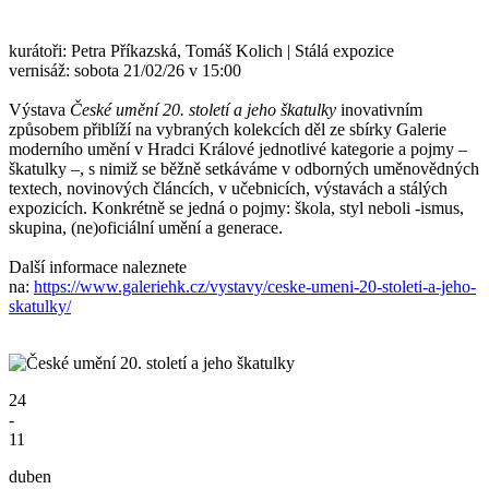
kurátoři: Petra Příkazská, Tomáš Kolich | Stálá expozice
vernisáž: sobota 21/02/26 v 15:00
Výstava
České umění 20. století a jeho škatulky
inovativním
způsobem přiblíží na vybraných kolekcích děl ze sbírky Galerie
moderního umění v Hradci Králové jednotlivé kategorie a pojmy –
škatulky –, s nimiž se běžně setkáváme v odborných uměnovědných
textech, novinových článcích, v učebnicích, výstavách a stálých
expozicích. Konkrétně se jedná o pojmy: škola, styl neboli -ismus,
skupina, (ne)oficiální umění a generace.
Další informace naleznete
na:
https://www.galeriehk.cz/vystavy/ceske-umeni-20-stoleti-a-jeho-
skatulky/
24
-
11
duben