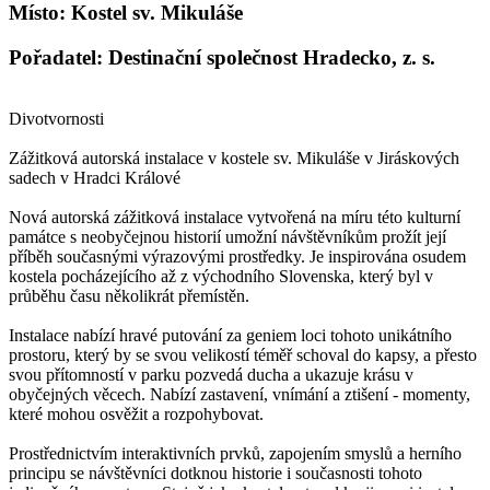
Místo: Kostel sv. Mikuláše
Pořadatel: Destinační společnost Hradecko, z. s.
Divotvornosti
Zážitková autorská instalace v kostele sv. Mikuláše v Jiráskových
sadech v Hradci Králové
Nová autorská zážitková instalace vytvořená na míru této kulturní
památce s neobyčejnou historií umožní návštěvníkům prožít její
příběh současnými výrazovými prostředky. Je inspirována osudem
kostela pocházejícího až z východního Slovenska, který byl v
průběhu času několikrát přemístěn.
Instalace nabízí hravé putování za geniem loci tohoto unikátního
prostoru, který by se svou velikostí téměř schoval do kapsy, a přesto
svou přítomností v parku pozvedá ducha a ukazuje krásu v
obyčejných věcech. Nabízí zastavení, vnímání a ztišení - momenty,
které mohou osvěžit a rozpohybovat.
Prostřednictvím interaktivních prvků, zapojením smyslů a herního
principu se návštěvníci dotknou historie i současnosti tohoto