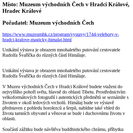
Místo: Muzeum východních Čech v Hradci Králové,
Hradec Králové
Pořadatel: Muzeum východních Čech
https://www.muzeumhk.cz/program/vystavy/1744-velehory-v-
hradci-kralove-magicky-himalaj.html
Unikátní výstava je obrazem mnohaletého putování cestovatele
Rudolfa Švaříčka do různých částí Himálaje.
Unikátní výstava je obrazem mnohaletého putování cestovatele
Rudolfa Švaříčka do různých částí Himálaje.
V Muzeu východních Čech v Hradci Králové budete vtaženi do
nejvyššího pohoří světa, hlavně do oblasti Tibetu. Prostřednictvím
velkoformátových fotografií i autentických předmětů se seznámíte s
životem v okolí ledových vrcholů. Himálaj bude ve výstavě
představen z pohledu horolezců a šerpů, nabídne také vhled do
života tamních obyvatel a věnovat se bude i duchovnímu životu v
oblasti.
Součástí zážitku bude návštěva buddhistického chrámu, příbytku