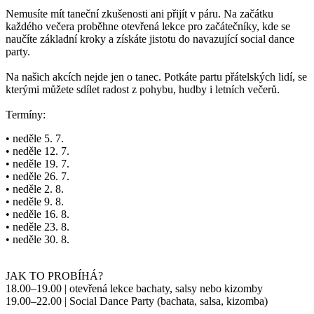
Nemusíte mít taneční zkušenosti ani přijít v páru. Na začátku
každého večera proběhne otevřená lekce pro začátečníky, kde se
naučíte základní kroky a získáte jistotu do navazující social dance
party.
Na našich akcích nejde jen o tanec. Potkáte partu přátelských lidí, se
kterými můžete sdílet radost z pohybu, hudby i letních večerů.
Termíny:
• neděle 5. 7.
• neděle 12. 7.
• neděle 19. 7.
• neděle 26. 7.
• neděle 2. 8.
• neděle 9. 8.
• neděle 16. 8.
• neděle 23. 8.
• neděle 30. 8.
JAK TO PROBÍHÁ?
18.00–19.00 | otevřená lekce bachaty, salsy nebo kizomby
19.00–22.00 | Social Dance Party (bachata, salsa, kizomba)