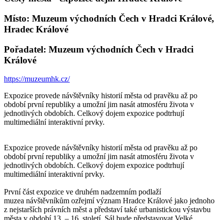
Místo: Muzeum východních Čech v Hradci Králové,
Hradec Králové
Pořadatel: Muzeum východních Čech v Hradci
Králové
https://muzeumhk.cz/
Expozice provede návštěvníky historií města od pravěku až po
období první republiky a umožní jim nasát atmosféru života v
jednotlivých obdobích. Celkový dojem expozice podtrhují
multimediální interaktivní prvky.
Expozice provede návštěvníky historií města od pravěku až po
období první republiky a umožní jim nasát atmosféru života v
jednotlivých obdobích. Celkový dojem expozice podtrhují
multimediální interaktivní prvky.
První část expozice ve druhém nadzemním podlaží
muzea návštěvníkům ozřejmí význam Hradce Králové jako jednoho
z nejstarších právních měst a představí také urbanistickou výstavbu
města v období 13. – 16. století. Sál bude představovat Velké