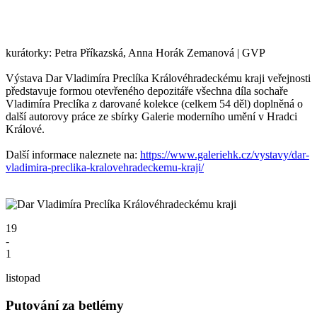
kurátorky: Petra Příkazská, Anna Horák Zemanová | GVP
Výstava Dar Vladimíra Preclíka Královéhradeckému kraji veřejnosti
představuje formou otevřeného depozitáře všechna díla sochaře
Vladimíra Preclíka z darované kolekce (celkem 54 děl) doplněná o
další autorovy práce ze sbírky Galerie moderního umění v Hradci
Králové.
Další informace naleznete na:
https://www.galeriehk.cz/vystavy/dar-
vladimira-preclika-kralovehradeckemu-kraji/
19
-
1
listopad
Putování za betlémy