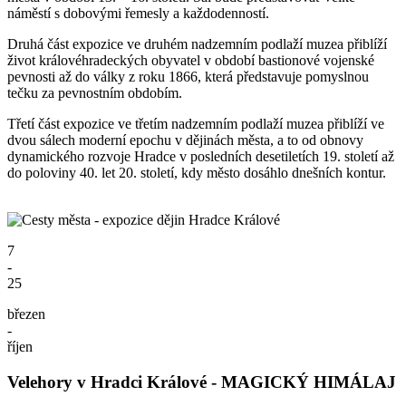
náměstí s dobovými řemesly a každodenností.
Druhá část expozice ve druhém nadzemním podlaží muzea přiblíží
život královéhradeckých obyvatel v období bastionové vojenské
pevnosti až do války z roku 1866, která představuje pomyslnou
tečku za pevnostním obdobím.
Třetí část expozice ve třetím nadzemním podlaží muzea přiblíží ve
dvou sálech moderní epochu v dějinách města, a to od obnovy
dynamického rozvoje Hradce v posledních desetiletích 19. století až
do poloviny 40. let 20. století, kdy město dosáhlo dnešních kontur.
7
-
25
březen
-
říjen
Velehory v Hradci Králové - MAGICKÝ HIMÁLAJ