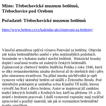
Místo: Třebechovické muzeum betlémů,
Třebechovice pod Orebem
Pořadatel: Třebechovické muzeum betlémů
https://www.betlem.cz/cz/kalendar-akci/putovani-za-betlemy/
Vánoční atmosférou oplývá výstava Putování za betlémy. Objevíte
zde krásu betlemářského umění v jeho nejrůznějších podobách.
Seznámíte se s bohatou tradicí stavění betlémů. Historické kousky
doplní i současná tvorba od známých českých betlemářů.
Zajímavostí je chlebový betlém Jindřicha Poláka z roku 1946, který
se díky restaurátorskému zásahu dochoval až do dnešních dnů i přes
jeho omezenou trvanlivost. Na přání mnoha návštěvníků je opět
vystaven velký skleněný betlém od sklářů z Železného Brodu. Pod
skleněným poklopem je umístěna scéna Klanění Tří králů, kterou
vytvořil Jan Rod z dřeva brslenu. Autor se inspiroval již zaniklou
tradicí lidových řezbářů z Krušných hor, kteří na přelomu 19. a 20.
století s brslenem pracovali. I další vystavené exponáty mají rozličné
zpracování a použitý materiál, tak jak to rozmanitost betlemářské
tvorby umožňuje.