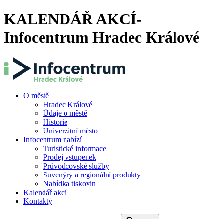
KALENDÁŘ AKCÍ-
Infocentrum Hradec Králové
O městě
Hradec Králové
Údaje o městě
Historie
Univerzitní město
Infocentrum nabízí
Turistické informace
Prodej vstupenek
Průvodcovské služby
Suvenýry a regionální produkty
Nabídka tiskovin
Kalendář akcí
Kontakty