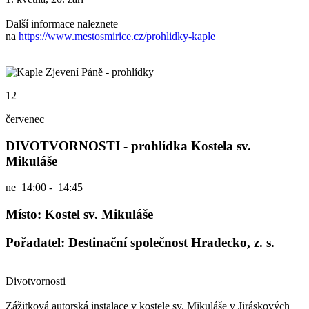
Další informace naleznete
na
https://www.mestosmirice.cz/prohlidky-kaple
12
červenec
DIVOTVORNOSTI - prohlídka Kostela sv.
Mikuláše
ne
14:00 - 14:45
Místo: Kostel sv. Mikuláše
Pořadatel: Destinační společnost Hradecko, z. s.
Divotvornosti
Zážitková autorská instalace v kostele sv. Mikuláše v Jiráskových