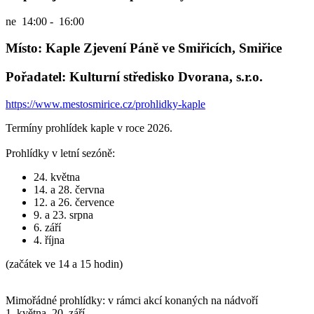
ne
14:00 - 16:00
Místo: Kaple Zjevení Páně ve Smiřicích, Smiřice
Pořadatel: Kulturní středisko Dvorana, s.r.o.
https://www.mestosmirice.cz/prohlidky-kaple
Termíny prohlídek kaple v roce 2026.
Prohlídky v letní sezóně:
24. května
14. a 28. června
12. a 26. července
9. a 23. srpna
6. září
4. října
(začátek ve 14 a 15 hodin)
Mimořádné prohlídky: v rámci akcí konaných na nádvoří
1. května, 20. září