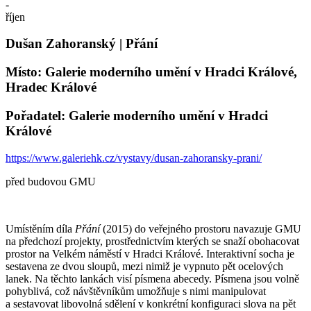
-
říjen
Dušan Zahoranský | Přání
Místo: Galerie moderního umění v Hradci Králové,
Hradec Králové
Pořadatel: Galerie moderního umění v Hradci
Králové
https://www.galeriehk.cz/vystavy/dusan-zahoransky-prani/
před budovou GMU
Umístěním díla
Přání
(2015) do veřejného prostoru navazuje GMU
na předchozí projekty, prostřednictvím kterých se snaží obohacovat
prostor na Velkém náměstí v Hradci Králové. Interaktivní socha je
sestavena ze dvou sloupů, mezi nimiž je vypnuto pět ocelových
lanek. Na těchto lankách visí písmena abecedy. Písmena jsou volně
pohyblivá, což návštěvníkům umožňuje s nimi manipulovat
a sestavovat libovolná sdělení v konkrétní konfiguraci slova na pět