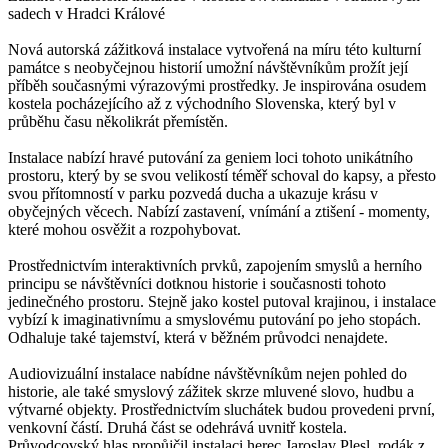
sadech v Hradci Králové
Nová autorská zážitková instalace vytvořená na míru této kulturní
památce s neobyčejnou historií umožní návštěvníkům prožít její
příběh současnými výrazovými prostředky. Je inspirována osudem
kostela pocházejícího až z východního Slovenska, který byl v
průběhu času několikrát přemístěn.
Instalace nabízí hravé putování za geniem loci tohoto unikátního
prostoru, který by se svou velikostí téměř schoval do kapsy, a přesto
svou přítomností v parku pozvedá ducha a ukazuje krásu v
obyčejných věcech. Nabízí zastavení, vnímání a ztišení - momenty,
které mohou osvěžit a rozpohybovat.
Prostřednictvím interaktivních prvků, zapojením smyslů a herního
principu se návštěvníci dotknou historie i současnosti tohoto
jedinečného prostoru. Stejně jako kostel putoval krajinou, i instalace
vybízí k imaginativnímu a smyslovému putování po jeho stopách.
Odhaluje také tajemství, která v běžném průvodci nenajdete.
Audiovizuální instalace nabídne návštěvníkům nejen pohled do
historie, ale také smyslový zážitek skrze mluvené slovo, hudbu a
výtvarné objekty. Prostřednictvím sluchátek budou provedeni první,
venkovní částí. Druhá část se odehrává uvnitř kostela.
Průvodcovský hlas propůjčil instalaci herec Jaroslav Plesl, rodák z