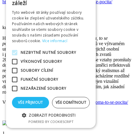
https://www.galeriehk.cz/vystavy/co-je-doma-to-se-pocita/
záleží
Tyto webové stránky používají soubory
cookie ke zlepšení uživatelského zážitku.
Používáním našich webových stránek
kurátorka: Anna Horák Zemanová | Prostor
souhlasíte se všemi soubory cookie v
souladu s našimi zásadami používání
Hlavní výstava letní sezóny s názvem
Co je doma, to se
souborů cookie.
Více informací
počítá
zkoumá jedinečný fenomén tvorby partnerů ve výtvarném
umění – vztah manželských či životních dvojic, jejichž osobní
NEZBYTNĚ NUTNÉ SOUBORY
i profesní dráhy se odehrávaly na pozadí dějinných zvratů
20. století. Návštěvník má možnost sledovat, jak se vztahy promítaly
VÝKONOVÉ SOUBORY
do výběru témat, technik, stylu i do způsobu, jak umělci reflektovali
SOUBORY CÍLENÍ
realitu doby. Od secese a moderny přes socialistický realismus až
po konceptuální umění – v každé etapě výstavy nacházíme rozdílné
FUNKČNÍ SOUBORY
vrstvy vzájemného „působení“. Výstava nabízí nejen vizuální
dialogy mezi partnery, ale i hlubší zamyšlení nad tím, jak zásadní
NEZAŘAZENÉ SOUBORY
roli hraje lidská blízkost ve světě umění.
Více na
https://www.galeriehk.cz/vystavy/co-je-doma-to-se-pocita/
VŠE PŘIJMOUT
VŠE ODMÍTNOUT
ZOBRAZIT PODROBNOSTI
POWERED BY COOKIESCRIPT
1