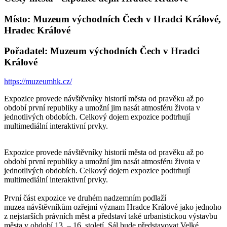
Místo: Muzeum východních Čech v Hradci Králové,
Hradec Králové
Pořadatel: Muzeum východních Čech v Hradci
Králové
https://muzeumhk.cz/
Expozice provede návštěvníky historií města od pravěku až po
období první republiky a umožní jim nasát atmosféru života v
jednotlivých obdobích. Celkový dojem expozice podtrhují
multimediální interaktivní prvky.
Expozice provede návštěvníky historií města od pravěku až po
období první republiky a umožní jim nasát atmosféru života v
jednotlivých obdobích. Celkový dojem expozice podtrhují
multimediální interaktivní prvky.
První část expozice ve druhém nadzemním podlaží
muzea návštěvníkům ozřejmí význam Hradce Králové jako jednoho
z nejstarších právních měst a představí také urbanistickou výstavbu
města v období 13. – 16. století. Sál bude představovat Velké