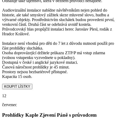
Odhaluje také tajemství, která v běžném průvodci nenajdete.
Audiovizuální instalace nabídne návštěvníkům nejen pohled do
historie, ale také smyslový zážitek skrze mluvené slovo, hudbu a
výtvarné objekty. Prostřednictvím sluchátek budou provedeni první,
venkovní částí. Druhá část se odehrává uvnitř kostela.
Průvodcovský hlas propůjčil instalaci herec Jaroslav Plesl, rodák z
Hradce Králové.
Instalace není vhodná pro děti do 7 let z důvodu nutnosti použít pro
část prohlídky sluchátka.
Osoba doprovázející držitele průkazu ZTP/P má vstup zdarma
(volnou vstupenku vyzvednete u pokladny).
Dostupná v české i anglické jazykové mutaci.
Časová náročnost prohlídky je 45 minut.
Prostory nejsou bezbariérově přístupné.
Kapacita 15 osob.
12
červenec
Prohlídky Kaple Zjevení Páně s průvodcem