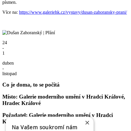
písmen.
Více na:
https://www.galeriehk.cz/vystavy/dusan-zahoransky-prani/
24
-
1
duben
-
listopad
Co je doma, to se počítá
Místo: Galerie moderního umění v Hradci Králové,
Hradec Králové
Pořadatel: Galerie moderního umění v Hradci
×
Králové
Na Vašem soukromí nám