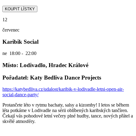
12
červenec
Karibik Social
ne
18:00 - 22:00
Místo: Lodivadlo, Hradec Králové
Pořadatel: Katy Bedliva Dance Projects
https://katybedliva.cz/udalost/karibik-v-lodivadle-letni-open-air-
social-dance-party/
Protančete léto v rytmu bachaty, salsy a kizomby! I letos se během
léta potkáme v Lodivadle na sérii oblíbených karibských tančíren.
Čekají vás pohodové letní večery plné hudby, tance, nových přátel a
skvělé atmosféry.