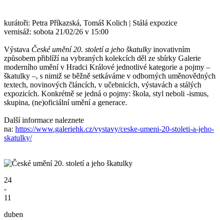
kurátoři: Petra Příkazská, Tomáš Kolich | Stálá expozice
vernisáž: sobota 21/02/26 v 15:00
Výstava
České umění 20. století a jeho škatulky
inovativním
způsobem přiblíží na vybraných kolekcích děl ze sbírky Galerie
moderního umění v Hradci Králové jednotlivé kategorie a pojmy –
škatulky –, s nimiž se běžně setkáváme v odborných uměnovědných
textech, novinových článcích, v učebnicích, výstavách a stálých
expozicích. Konkrétně se jedná o pojmy: škola, styl neboli -ismus,
skupina, (ne)oficiální umění a generace.
Další informace naleznete
na:
https://www.galeriehk.cz/vystavy/ceske-umeni-20-stoleti-a-jeho-
skatulky/
24
-
11
duben