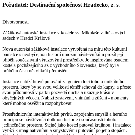
Pořadatel: Destinační společnost Hradecko, z. s.
Divotvornosti
Zážitková autorská instalace v kostele sv. Mikuláše v Jiráskových
sadech v Hradci Králové
Nová autorská zážitková instalace vytvořená na míru této kulturní
památce s neobyčejnou historií umožní návštěvníkům prožít její
příběh současnými výrazovými prostředky. Je inspirována osudem
kostela pocházejícího až z východního Slovenska, který byl v
průběhu času několikrát přemístěn.
Instalace nabízí hravé putování za geniem loci tohoto unikátního
prostoru, který by se svou velikostí téměř schoval do kapsy, a přesto
svou přítomností v parku pozvedá ducha a ukazuje krásu v
obyčejných věcech. Nabízí zastavení, vnímání a ztišení - momenty,
které mohou osvěžit a rozpohybovat.
Prostřednictvím interaktivních prvků, zapojením smyslů a herního
principu se návštěvníci dotknou historie i současnosti tohoto
jedinečného prostoru. Stejně jako kostel putoval krajinou, i instalace
vybízí k imaginativnímu a smyslovému putování po jeho stopách.