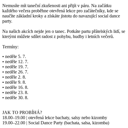
Nemusíte mít taneční zkušenosti ani přijít v páru. Na začátku
každého večera proběhne otevřená lekce pro začátečníky, kde se
naučíte základní kroky a získáte jistotu do navazující social dance
party.
Na našich akcích nejde jen o tanec. Potkáte partu přátelských lidí, se
kterými můžete sdílet radost z pohybu, hudby i letních večerů.
Termíny:
• neděle 5. 7.
• neděle 12. 7.
• neděle 19. 7.
• neděle 26. 7.
• neděle 2. 8.
• neděle 9. 8.
• neděle 16. 8.
• neděle 23. 8.
• neděle 30. 8.
JAK TO PROBÍHÁ?
18.00–19.00 | otevřená lekce bachaty, salsy nebo kizomby
19.00–22.00 | Social Dance Party (bachata, salsa, kizomba)