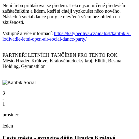
Není třeba přihlašovat se předem.
Lekce jsou určené především
začátečníkům a lidem, kteří si chtějí vyzkoušet něco nového.
Následná social dance party je otevřená všem bez ohledu na
zkušenosti.
Vstupné a více informací:
https://katybedliva.cz/udalost/karibik-v-
lodivadle-letni-open-air-social-dance-party/
PARTNEŘI LETNÍCH TANČÍREN PRO TENTO ROK
Město Hradec Králové, Královéhradecký kraj, Elitfit, Besina
Holding, Gymnathlon
3
-
1
prosinec
-
leden
Cesty města - expozice dějin Hradce Králové