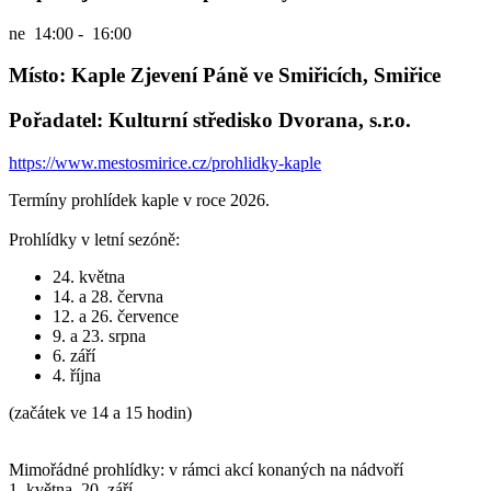
ne
14:00 - 16:00
Místo: Kaple Zjevení Páně ve Smiřicích, Smiřice
Pořadatel: Kulturní středisko Dvorana, s.r.o.
https://www.mestosmirice.cz/prohlidky-kaple
Termíny prohlídek kaple v roce 2026.
Prohlídky v letní sezóně:
24. května
14. a 28. června
12. a 26. července
9. a 23. srpna
6. září
4. října
(začátek ve 14 a 15 hodin)
Mimořádné prohlídky: v rámci akcí konaných na nádvoří
1. května, 20. září