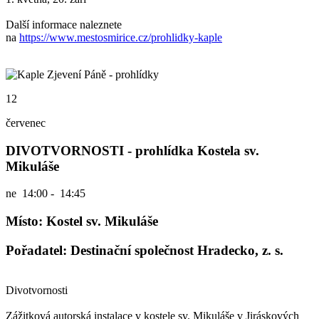
Další informace naleznete
na
https://www.mestosmirice.cz/prohlidky-kaple
12
červenec
DIVOTVORNOSTI - prohlídka Kostela sv.
Mikuláše
ne
14:00 - 14:45
Místo: Kostel sv. Mikuláše
Pořadatel: Destinační společnost Hradecko, z. s.
Divotvornosti
Zážitková autorská instalace v kostele sv. Mikuláše v Jiráskových