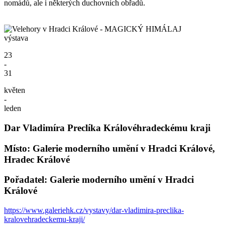
nomádů, ale i některých duchovních obřadů.
výstava
23
-
31
květen
-
leden
Dar Vladimíra Preclíka Královéhradeckému kraji
Místo: Galerie moderního umění v Hradci Králové,
Hradec Králové
Pořadatel: Galerie moderního umění v Hradci
Králové
https://www.galeriehk.cz/vystavy/dar-vladimira-preclika-
kralovehradeckemu-kraji/