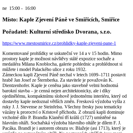
ne
15:00 - 16:00
Místo: Kaple Zjevení Páně ve Smiřicích, Smiřice
Pořadatel: Kulturní středisko Dvorana, s.r.o.
https://www.mestosmirice.cz/prohlidky-kaple-zjeveni-pane-1
Komentované prohlídky se uskuteční ve 14 a v 15 hodin. Mimo
prostory kaple je možnost návštěvy stálé expozice sochaře a
medailéra Milana Knoblocha, galerie pohlednic a prohlédnout si
můžete i model Palackého ulice z roku 1932.
Zámeckou kapli Zjevení Páně nechal v letech 1699–1711 postavit
hrabě Jan Josef ze Šternberka. Za stavitele je považován K.
Dientzenhofer. Kaple je ceněna jako stavebně velmi hodnotná
barokní stavba – je cenná nejen architektonicky, ale i díky
ojedinělému, kompaktnímu slohově jednotnému interiéru, který od
dostavby kaple nedoznal větších změn. Fresková výzdoba vyšla z
ruky J. J. Stevense ze Steinfelsu. Všechny fresky jsou tematicky
vázány k proroctví o Kristově příchodu. Z obrazů kapli dominuje
vrcholné dílo P. Brandla Klanění tří králů (1727) umístěné na
hlavním oltáři. Sochařská výzdoba hlavního oltáře je dílem F. J.
Pacáka. Brandl je i autorem obrazu sv. Blažeje (asi 1713), který je