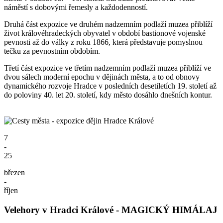
náměstí s dobovými řemesly a každodenností.
Druhá část expozice ve druhém nadzemním podlaží muzea přiblíží
život královéhradeckých obyvatel v období bastionové vojenské
pevnosti až do války z roku 1866, která představuje pomyslnou
tečku za pevnostním obdobím.
Třetí část expozice ve třetím nadzemním podlaží muzea přiblíží ve
dvou sálech moderní epochu v dějinách města, a to od obnovy
dynamického rozvoje Hradce v posledních desetiletích 19. století až
do poloviny 40. let 20. století, kdy město dosáhlo dnešních kontur.
7
-
25
březen
-
říjen
Velehory v Hradci Králové - MAGICKÝ HIMÁLAJ