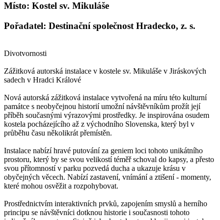
Místo: Kostel sv. Mikuláše
Pořadatel: Destinační společnost Hradecko, z. s.
Divotvornosti
Zážitková autorská instalace v kostele sv. Mikuláše v Jiráskových
sadech v Hradci Králové
Nová autorská zážitková instalace vytvořená na míru této kulturní
památce s neobyčejnou historií umožní návštěvníkům prožít její
příběh současnými výrazovými prostředky. Je inspirována osudem
kostela pocházejícího až z východního Slovenska, který byl v
průběhu času několikrát přemístěn.
Instalace nabízí hravé putování za geniem loci tohoto unikátního
prostoru, který by se svou velikostí téměř schoval do kapsy, a přesto
svou přítomností v parku pozvedá ducha a ukazuje krásu v
obyčejných věcech. Nabízí zastavení, vnímání a ztišení - momenty,
které mohou osvěžit a rozpohybovat.
Prostřednictvím interaktivních prvků, zapojením smyslů a herního
principu se návštěvníci dotknou historie i současnosti tohoto