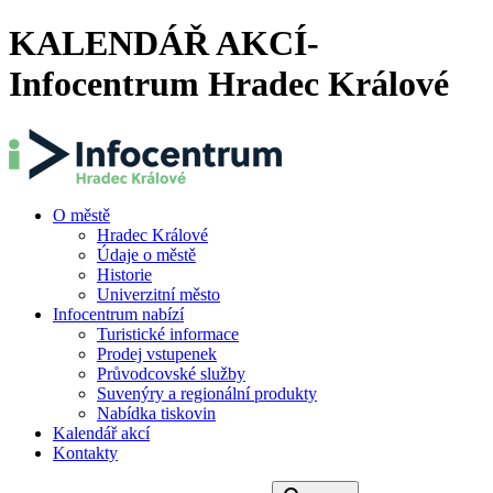
KALENDÁŘ AKCÍ-
Infocentrum Hradec Králové
O městě
Hradec Králové
Údaje o městě
Historie
Univerzitní město
Infocentrum nabízí
Turistické informace
Prodej vstupenek
Průvodcovské služby
Suvenýry a regionální produkty
Nabídka tiskovin
Kalendář akcí
Kontakty