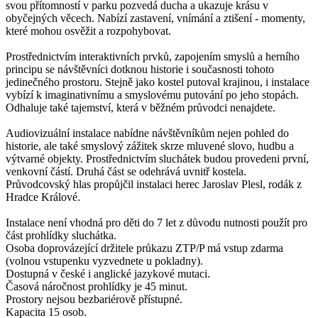
svou přítomností v parku pozvedá ducha a ukazuje krásu v
obyčejných věcech. Nabízí zastavení, vnímání a ztišení - momenty,
které mohou osvěžit a rozpohybovat.
Prostřednictvím interaktivních prvků, zapojením smyslů a herního
principu se návštěvníci dotknou historie i současnosti tohoto
jedinečného prostoru. Stejně jako kostel putoval krajinou, i instalace
vybízí k imaginativnímu a smyslovému putování po jeho stopách.
Odhaluje také tajemství, která v běžném průvodci nenajdete.
Audiovizuální instalace nabídne návštěvníkům nejen pohled do
historie, ale také smyslový zážitek skrze mluvené slovo, hudbu a
výtvarné objekty. Prostřednictvím sluchátek budou provedeni první,
venkovní částí. Druhá část se odehrává uvnitř kostela.
Průvodcovský hlas propůjčil instalaci herec Jaroslav Plesl, rodák z
Hradce Králové.
Instalace není vhodná pro děti do 7 let z důvodu nutnosti použít pro
část prohlídky sluchátka.
Osoba doprovázející držitele průkazu ZTP/P má vstup zdarma
(volnou vstupenku vyzvednete u pokladny).
Dostupná v české i anglické jazykové mutaci.
Časová náročnost prohlídky je 45 minut.
Prostory nejsou bezbariérově přístupné.
Kapacita 15 osob.