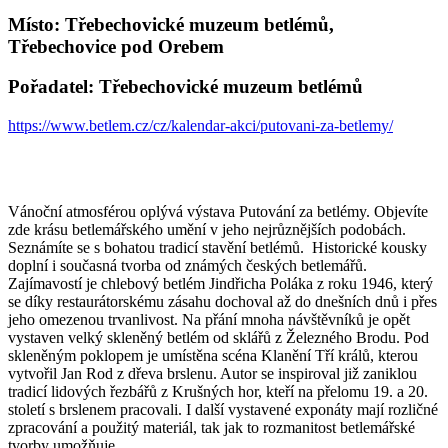
Místo: Třebechovické muzeum betlémů,
Třebechovice pod Orebem
Pořadatel: Třebechovické muzeum betlémů
https://www.betlem.cz/cz/kalendar-akci/putovani-za-betlemy/
Vánoční atmosférou oplývá výstava Putování za betlémy. Objevíte
zde krásu betlemářského umění v jeho nejrůznějších podobách.
Seznámíte se s bohatou tradicí stavění betlémů. Historické kousky
doplní i současná tvorba od známých českých betlemářů.
Zajímavostí je chlebový betlém Jindřicha Poláka z roku 1946, který
se díky restaurátorskému zásahu dochoval až do dnešních dnů i přes
jeho omezenou trvanlivost. Na přání mnoha návštěvníků je opět
vystaven velký skleněný betlém od sklářů z Železného Brodu. Pod
skleněným poklopem je umístěna scéna Klanění Tří králů, kterou
vytvořil Jan Rod z dřeva brslenu. Autor se inspiroval již zaniklou
tradicí lidových řezbářů z Krušných hor, kteří na přelomu 19. a 20.
století s brslenem pracovali. I další vystavené exponáty mají rozličné
zpracování a použitý materiál, tak jak to rozmanitost betlemářské
tvorby umožňuje.