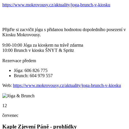
https://www.mokrovousy.cz/aktuality/joga-brunch-v-kiosku
Přijďte si zacvičit jógu s přidanou hodnotou dopoledního posezení v
Kiosku Mokrovousy.
9:00-10:00 Jóga za kioskem na trávě zdarma
10:00 Brunch v kiosku ŠNYT & Spritz
Rezervace předem
Jóga: 606 826 775
Brunch: 604 979 557
Web:
https://www.mokrovousy.cz/aktuality/joga-brunch-v-kiosku
12
červenec
Kaple Zjevení Páně - prohlídky