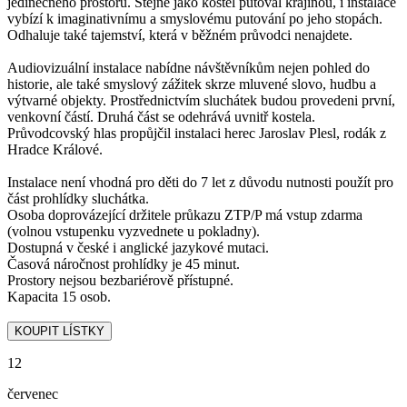
jedinečného prostoru. Stejně jako kostel putoval krajinou, i instalace
vybízí k imaginativnímu a smyslovému putování po jeho stopách.
Odhaluje také tajemství, která v běžném průvodci nenajdete.
Audiovizuální instalace nabídne návštěvníkům nejen pohled do
historie, ale také smyslový zážitek skrze mluvené slovo, hudbu a
výtvarné objekty. Prostřednictvím sluchátek budou provedeni první,
venkovní částí. Druhá část se odehrává uvnitř kostela.
Průvodcovský hlas propůjčil instalaci herec Jaroslav Plesl, rodák z
Hradce Králové.
Instalace není vhodná pro děti do 7 let z důvodu nutnosti použít pro
část prohlídky sluchátka.
Osoba doprovázející držitele průkazu ZTP/P má vstup zdarma
(volnou vstupenku vyzvednete u pokladny).
Dostupná v české i anglické jazykové mutaci.
Časová náročnost prohlídky je 45 minut.
Prostory nejsou bezbariérově přístupné.
Kapacita 15 osob.
12
červenec