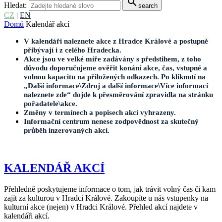
search
Hledat:
search
CZ
|
EN
Domů
Kalendář akcí
V kalendáři naleznete akce z Hradce Králové a postupně
přibývají i z celého Hradecka.
Akce jsou ve velké míře zadávány s předstihem, z toho
důvodu doporučujeme ověřit konání akce, čas, vstupné a
volnou kapacitu na přiložených odkazech. Po kliknutí na
„Další informace\Zdroj a další informace\Více informací
naleznete zde“ dojde k přesměrování zpravidla na stránku
pořadatele\akce.
Změny v termínech a popisech akcí vyhrazeny.
Informační centrum nenese zodpovědnost za skutečný
průběh inzerovaných akcí.
KALENDÁŘ AKCÍ
Přehledně poskytujeme informace o tom, jak trávit volný čas či kam
zajít za kulturou v Hradci Králové. Zakoupíte u nás vstupenky na
kulturní akce (nejen) v Hradci Králové. Přehled akcí najdete v
kalendáři akcí.