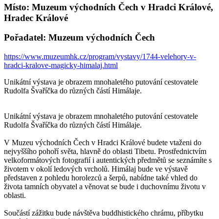
Místo: Muzeum východních Čech v Hradci Králové,
Hradec Králové
Pořadatel: Muzeum východních Čech
https://www.muzeumhk.cz/program/vystavy/1744-velehory-v-
hradci-kralove-magicky-himalaj.html
Unikátní výstava je obrazem mnohaletého putování cestovatele
Rudolfa Švaříčka do různých částí Himálaje.
Unikátní výstava je obrazem mnohaletého putování cestovatele
Rudolfa Švaříčka do různých částí Himálaje.
V Muzeu východních Čech v Hradci Králové budete vtaženi do
nejvyššího pohoří světa, hlavně do oblasti Tibetu. Prostřednictvím
velkoformátových fotografií i autentických předmětů se seznámíte s
životem v okolí ledových vrcholů. Himálaj bude ve výstavě
představen z pohledu horolezců a šerpů, nabídne také vhled do
života tamních obyvatel a věnovat se bude i duchovnímu životu v
oblasti.
Součástí zážitku bude návštěva buddhistického chrámu, příbytku