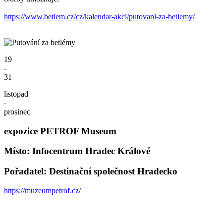
https://www.betlem.cz/cz/kalendar-akci/putovani-za-betlemy/
19
-
31
listopad
-
prosinec
expozice PETROF Museum
Místo: Infocentrum Hradec Králové
Pořadatel: Destinační společnost Hradecko
https://muzeumpetrof.cz/