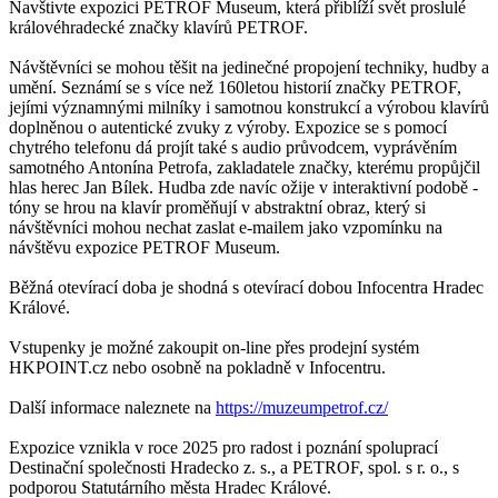
Navštivte expozici PETROF Museum, která přiblíží svět proslulé
královéhradecké značky klavírů PETROF.
Návštěvníci se mohou těšit na jedinečné propojení techniky, hudby a
umění. Seznámí se s více než 160letou historií značky PETROF,
jejími významnými milníky i samotnou konstrukcí a výrobou klavírů
doplněnou o autentické zvuky z výroby. Expozice se s pomocí
chytrého telefonu dá projít také s audio průvodcem, vyprávěním
samotného Antonína Petrofa, zakladatele značky, kterému propůjčil
hlas herec Jan Bílek. Hudba zde navíc ožije v interaktivní podobě -
tóny se hrou na klavír proměňují v abstraktní obraz, který si
návštěvníci mohou nechat zaslat e-mailem jako vzpomínku na
návštěvu expozice PETROF Museum.
Běžná otevírací doba je shodná s otevírací dobou Infocentra Hradec
Králové.
Vstupenky je možné zakoupit on-line přes prodejní systém
HKPOINT.cz nebo osobně na pokladně v Infocentru.
Další informace naleznete na
https://muzeumpetrof.cz/
Expozice vznikla v roce 2025 pro radost i poznání spoluprací
Destinační společnosti Hradecko z. s., a PETROF, spol. s r. o., s
podporou Statutárního města Hradec Králové.