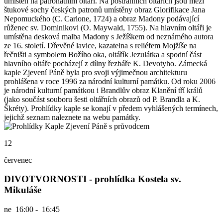
umístěn na patronátním oltáři. Na postranních oltářích jsou mezi
štukové sochy českých patronů umístěny obraz Glorifikace Jana
Nepomuckého (C. Carlone, 1724) a obraz Madony podávající
růženec sv. Dominikovi (O. Maywald, 1755). Na hlavním oltáři je
umístěna desková malba Madony s Ježíškem od neznámého autora
ze 16. století. Dřevěné lavice, kazatelna s reliéfem Mojžíše na
řečništi a symbolem Božího oka, oltářík Jezulátka a spodní část
hlavního oltáře pocházejí z dílny řezbáře K. Devotyho. Zámecká
kaple Zjevení Páně byla pro svoji výjimečnou architekturu
prohlášena v roce 1996 za národní kulturní památku. Od roku 2006
je národní kulturní památkou i Brandlův obraz Klanění tří králů
(jako součást souboru šesti oltářních obrazů od P. Brandla a K.
Škréty). Prohlídky kaple se konají v předem vyhlášených termínech,
jejichž seznam naleznete na webu památky.
12
červenec
DIVOTVORNOSTI - prohlídka Kostela sv.
Mikuláše
ne
16:00 - 16:45