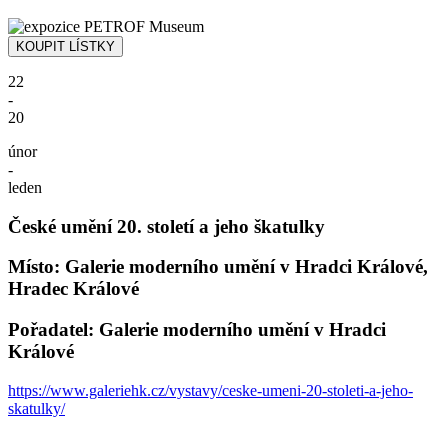
22
-
20
únor
-
leden
České umění 20. století a jeho škatulky
Místo: Galerie moderního umění v Hradci Králové,
Hradec Králové
Pořadatel: Galerie moderního umění v Hradci
Králové
https://www.galeriehk.cz/vystavy/ceske-umeni-20-stoleti-a-jeho-
skatulky/