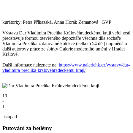
kurátorky: Petra Příkazská, Anna Horák Zemanová | GVP
Výstava Dar Vladimíra Preclíka Královéhradeckému kraji veřejnosti
představuje formou otevřeného depozitáře všechna díla sochaře
Vladimíra Preclíka z darované kolekce (celkem 54 děl) doplněná o
další autorovy práce ze sbírky Galerie moderního umění v Hradci
Králové.
Další informace naleznete na:
https://www.galeriehk.cz/vystavy/dar-
vladimira-preclika-kralovehradeckemu-kraji/
19
-
1
listopad
Putování za betlémy