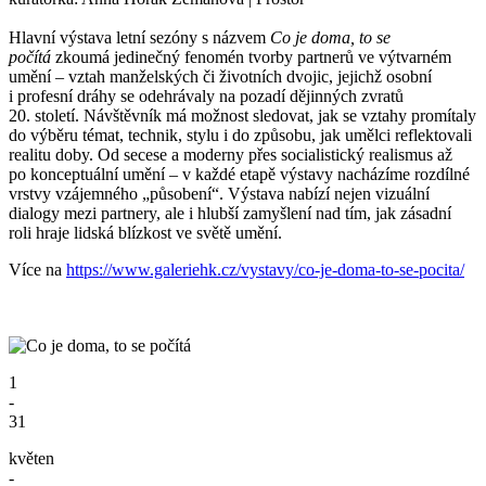
Hlavní výstava letní sezóny s názvem
Co je doma, to se
počítá
zkoumá jedinečný fenomén tvorby partnerů ve výtvarném
umění – vztah manželských či životních dvojic, jejichž osobní
i profesní dráhy se odehrávaly na pozadí dějinných zvratů
20. století. Návštěvník má možnost sledovat, jak se vztahy promítaly
do výběru témat, technik, stylu i do způsobu, jak umělci reflektovali
realitu doby. Od secese a moderny přes socialistický realismus až
po konceptuální umění – v každé etapě výstavy nacházíme rozdílné
vrstvy vzájemného „působení“. Výstava nabízí nejen vizuální
dialogy mezi partnery, ale i hlubší zamyšlení nad tím, jak zásadní
roli hraje lidská blízkost ve světě umění.
Více na
https://www.galeriehk.cz/vystavy/co-je-doma-to-se-pocita/
1
-
31
květen
-