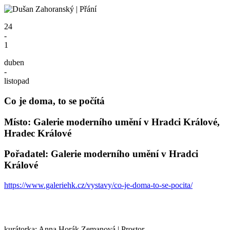
24
-
1
duben
-
listopad
Co je doma, to se počítá
Místo: Galerie moderního umění v Hradci Králové,
Hradec Králové
Pořadatel: Galerie moderního umění v Hradci
Králové
https://www.galeriehk.cz/vystavy/co-je-doma-to-se-pocita/
kurátorka: Anna Horák Zemanová | Prostor