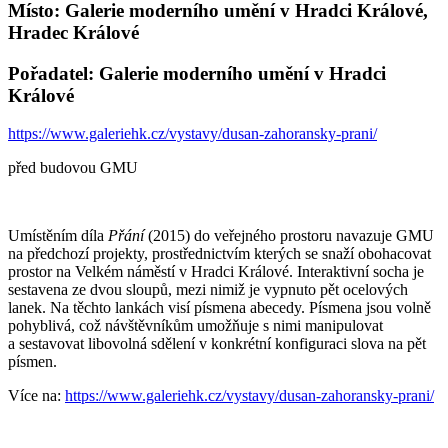
Místo: Galerie moderního umění v Hradci Králové,
Hradec Králové
Pořadatel: Galerie moderního umění v Hradci
Králové
https://www.galeriehk.cz/vystavy/dusan-zahoransky-prani/
před budovou GMU
Umístěním díla
Přání
(2015) do veřejného prostoru navazuje GMU
na předchozí projekty, prostřednictvím kterých se snaží obohacovat
prostor na Velkém náměstí v Hradci Králové. Interaktivní socha je
sestavena ze dvou sloupů, mezi nimiž je vypnuto pět ocelových
lanek. Na těchto lankách visí písmena abecedy. Písmena jsou volně
pohyblivá, což návštěvníkům umožňuje s nimi manipulovat
a sestavovat libovolná sdělení v konkrétní konfiguraci slova na pět
písmen.
Více na:
https://www.galeriehk.cz/vystavy/dusan-zahoransky-prani/