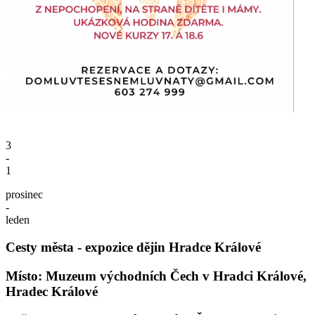
3
-
1
prosinec
-
leden
Cesty města - expozice dějin Hradce Králové
Místo: Muzeum východních Čech v Hradci Králové,
Hradec Králové