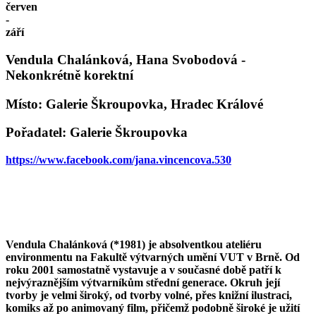
červen
-
září
Vendula Chalánková, Hana Svobodová -
Nekonkrétně korektní
Místo: Galerie Škroupovka, Hradec Králové
Pořadatel: Galerie Škroupovka
https://www.facebook.com/jana.vincencova.530
Vendula Chalánková (*1981) je absolventkou ateliéru
environmentu na Fakultě výtvarných umění VUT v Brně. Od
roku 2001 samostatně vystavuje a v současné době patří k
nejvýraznějším výtvarníkům střední generace. Okruh její
tvorby je velmi široký, od tvorby volné, přes knižní ilustraci,
komiks až po animovaný film, přičemž podobně široké je užití