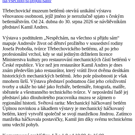
na-vsechno-si-prijdu-sam/
Třebechovické muzeum betlémů otevírá unikátní výstavu
věnovanou osobnosti, jejíž jméno je nerozlučně spjato s českým
betlemářstvím. Od 24. dubna do 30. srpna 2026 se návštěvníkům
představí Kamil Andres.
Výstava s podtitulem „Nespěchám, na všechno si přijdu sám“
mapuje Andresův život od dětství prožitého v sousedství rodiny
Josefa Probošta, tvůrce Třebechovického betlému, až po jeho
profesionální vrchol, kdy se stal jediným držitelem licence
Ministerstva kultury pro restaurování mechanických částí betlémů v
České republice. Více než jen restaurátor Kamil Andres je dnes
znám především jako restaurátor, který vrátil život dvěma desítkám
historických mechanických betlémů. Jeho pole působnosti je však
mnohem širší. Výstava představí podstatnou část jeho celoživotní
tvorby a ukáže ho také jako řezbáře, betlemáře, fotografa, malíře,
sběratele a všestranného technického tvůrce. V neposlední řadě jej
představí jako dlouholetého pracovníka muzea se zájmem o
regionální historii. Světová rarita: Mechanický háčkovaný betlém
Úplnou novinkou a lákadlem výstavy je mechanický háčkovaný
betlém, který vytvořil společně se svojí manželkou Jindrou. Zatímco
manželka háčkovala postavičky, Kamil jim díky svému technickému
umu vdechl pohyb.