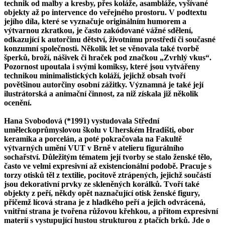
technik od malby a kresby, přes koláže, asambláže, vyšívané
objekty až po intervence do veřejného prostoru. V podtextu
jejího díla, které se vyznačuje originálním humorem a
výtvarnou zkratkou, je často zakódované vážné sdělení,
odkazující k autorčinu dětství, životnímu prostředí či současné
konzumní společnosti. Několik let se věnovala také tvorbě
šperků, broží, nášivek či hraček pod značkou „Zvrhlý vkus“.
Pozornost upoutala i svými komiksy, které jsou vytvářeny
technikou minimalistických koláží, jejichž obsah tvoří
povětšinou autorčiny osobní zážitky. Významná je také její
ilustrátorská a animační činnost, za niž získala již několik
ocenění.
Hana Svobodová (*1991) vystudovala Střední
uměleckoprůmyslovou školu v Uherském Hradišti, obor
keramika a porcelán, a poté pokračovala na Fakultě
výtvarných umění VUT v Brně v atelieru figurálního
sochařství. Důležitým tématem její tvorby se stalo ženské tělo,
často ve velmi expresivní až existencionální podobě. Pracuje s
torzy otisků těl z textilie, pocitově ztrápených, jejichž součástí
jsou dekorativní prvky ze skleněných korálků. Tvoří také
objekty z peří, někdy opět naznačující otisk ženské figury,
přičemž lícová strana je z hladkého peří a jejich odvrácená,
vnitřní strana je tvořena růžovou křehkou, a přitom expresivní
materií s vystupující hustou strukturou z ptačích brků. Jde o