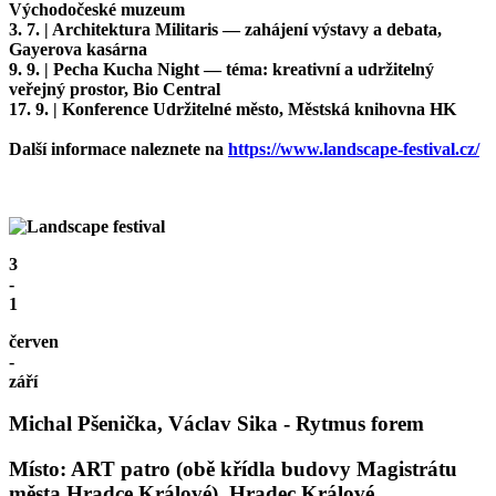
Východočeské muzeum
3. 7. | Architektura Militaris — zahájení výstavy a debata,
Gayerova kasárna
9. 9. | Pecha Kucha Night — téma: kreativní a udržitelný
veřejný prostor, Bio Central
17. 9. | Konference Udržitelné město, Městská knihovna HK
Další informace naleznete na
https://www.landscape-festival.cz/
3
-
1
červen
-
září
Michal Pšenička, Václav Sika - Rytmus forem
Místo: ART patro (obě křídla budovy Magistrátu
města Hradce Králové), Hradec Králové