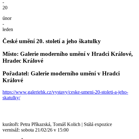
-
20
únor
-
leden
České umění 20. století a jeho škatulky
Místo: Galerie moderního umění v Hradci Králové,
Hradec Králové
Pořadatel: Galerie moderního umění v Hradci
Králové
https://www.galeriehk.cz/vystavy/ceske-umeni-20-stoleti-a-jeho-
skatulky/
kurátoři: Petra Příkazská, Tomáš Kolich | Stálá expozice
vernisáž: sobota 21/02/26 v 15:00