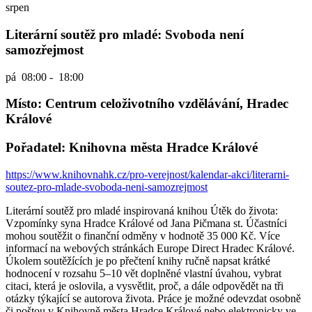
srpen
Literární soutěž pro mladé: Svoboda není
samozřejmost
pá
08:00 - 18:00
Místo: Centrum celoživotního vzdělávání, Hradec
Králové
Pořadatel: Knihovna města Hradce Králové
https://www.knihovnahk.cz/pro-verejnost/kalendar-akci/literarni-
soutez-pro-mlade-svoboda-neni-samozrejmost
Literární soutěž pro mladé inspirovaná knihou Útěk do života:
Vzpomínky syna Hradce Králové od Jana Pičmana st. Účastníci
mohou soutěžit o finanční odměny v hodnotě 35 000 Kč. Více
informací na webových stránkách Europe Direct Hradec Králové.
Úkolem soutěžících je po přečtení knihy ručně napsat krátké
hodnocení v rozsahu 5–10 vět doplněné vlastní úvahou, vybrat
citaci, která je oslovila, a vysvětlit, proč, a dále odpovědět na tři
otázky týkající se autorova života. Práce je možné odevzdat osobně
či poštou v Knihovně města Hradce Králové nebo elektronicky ve