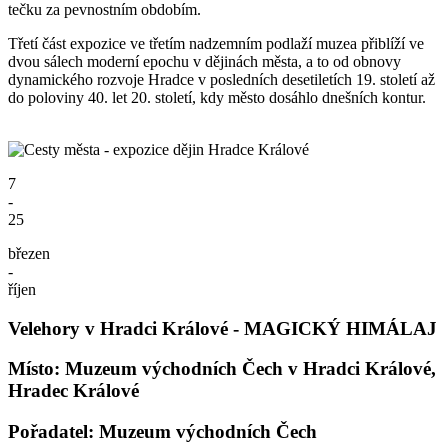
tečku za pevnostním obdobím.
Třetí část expozice ve třetím nadzemním podlaží muzea přiblíží ve
dvou sálech moderní epochu v dějinách města, a to od obnovy
dynamického rozvoje Hradce v posledních desetiletích 19. století až
do poloviny 40. let 20. století, kdy město dosáhlo dnešních kontur.
7
-
25
březen
-
říjen
Velehory v Hradci Králové - MAGICKÝ HIMÁLAJ
Místo: Muzeum východních Čech v Hradci Králové,
Hradec Králové
Pořadatel: Muzeum východních Čech