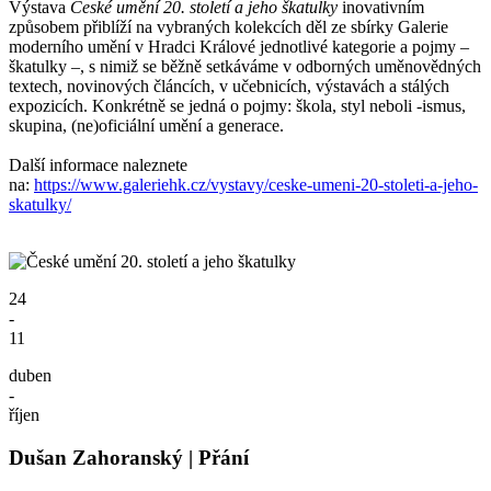
Výstava
České umění 20. století a jeho škatulky
inovativním
způsobem přiblíží na vybraných kolekcích děl ze sbírky Galerie
moderního umění v Hradci Králové jednotlivé kategorie a pojmy –
škatulky –, s nimiž se běžně setkáváme v odborných uměnovědných
textech, novinových článcích, v učebnicích, výstavách a stálých
expozicích. Konkrétně se jedná o pojmy: škola, styl neboli -ismus,
skupina, (ne)oficiální umění a generace.
Další informace naleznete
na:
https://www.galeriehk.cz/vystavy/ceske-umeni-20-stoleti-a-jeho-
skatulky/
24
-
11
duben
-
říjen
Dušan Zahoranský | Přání