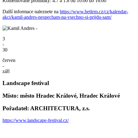
Komentované prohlídky: 4.7 a 1.8 od 10:00 do 16:00
Další informace naleznete na
https://www.betlem.cz/cz/kalendar-
akci/kamil-andres-nespecham-na-vsechno-si-prijdu-sam/
3
-
30
červen
-
září
Landscape festival
Místo: město Hradec Králové, Hradec Králové
Pořadatel: ARCHITECTURA, z.s.
https://www.landscape-festival.cz/