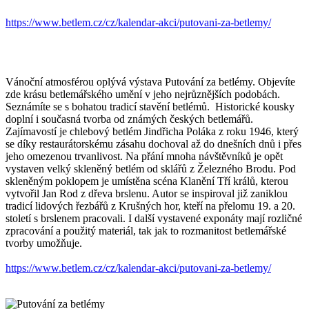
https://www.betlem.cz/cz/kalendar-akci/putovani-za-betlemy/
Vánoční atmosférou oplývá výstava Putování za betlémy. Objevíte
zde krásu betlemářského umění v jeho nejrůznějších podobách.
Seznámíte se s bohatou tradicí stavění betlémů. Historické kousky
doplní i současná tvorba od známých českých betlemářů.
Zajímavostí je chlebový betlém Jindřicha Poláka z roku 1946, který
se díky restaurátorskému zásahu dochoval až do dnešních dnů i přes
jeho omezenou trvanlivost. Na přání mnoha návštěvníků je opět
vystaven velký skleněný betlém od sklářů z Železného Brodu. Pod
skleněným poklopem je umístěna scéna Klanění Tří králů, kterou
vytvořil Jan Rod z dřeva brslenu. Autor se inspiroval již zaniklou
tradicí lidových řezbářů z Krušných hor, kteří na přelomu 19. a 20.
století s brslenem pracovali. I další vystavené exponáty mají rozličné
zpracování a použitý materiál, tak jak to rozmanitost betlemářské
tvorby umožňuje.
https://www.betlem.cz/cz/kalendar-akci/putovani-za-betlemy/