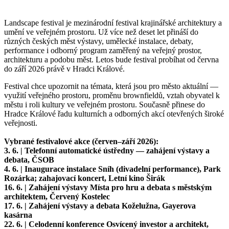
Landscape festival je mezinárodní festival krajinářské architektury a
umění ve veřejném prostoru. Už více než deset let přináší do
různých českých měst výstavy, umělecké instalace, debaty,
performance i odborný program zaměřený na veřejný prostor,
architekturu a podobu měst. Letos bude festival probíhat od června
do září 2026 právě v Hradci Králové.
Festival chce upozornit na témata, která jsou pro město aktuální —
využití veřejného prostoru, proměnu brownfieldů, vztah obyvatel k
městu i roli kultury ve veřejném prostoru. Současně přinese do
Hradce Králové řadu kulturních a odborných akcí otevřených široké
veřejnosti.
Vybrané festivalové akce (červen–září 2026):
3. 6. | Telefonní automatické ústředny — zahájení výstavy a
debata, ČSOB
4. 6. | Inaugurace instalace Sníh (divadelní performance), Park
Rozárka; zahajovací koncert, Letní kino Širák
16. 6. | Zahájení výstavy Místa pro hru a debata s městským
architektem, Červený Kostelec
17. 6. | Zahájení výstavy a debata Koželužna, Gayerova
kasárna
22. 6. | Celodenní konference Osvícený investor a architekt,