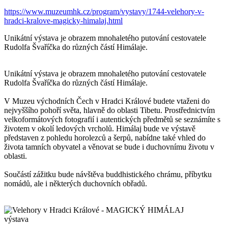
https://www.muzeumhk.cz/program/vystavy/1744-velehory-v-
hradci-kralove-magicky-himalaj.html
Unikátní výstava je obrazem mnohaletého putování cestovatele
Rudolfa Švaříčka do různých částí Himálaje.
Unikátní výstava je obrazem mnohaletého putování cestovatele
Rudolfa Švaříčka do různých částí Himálaje.
V Muzeu východních Čech v Hradci Králové budete vtaženi do
nejvyššího pohoří světa, hlavně do oblasti Tibetu. Prostřednictvím
velkoformátových fotografií i autentických předmětů se seznámíte s
životem v okolí ledových vrcholů. Himálaj bude ve výstavě
představen z pohledu horolezců a šerpů, nabídne také vhled do
života tamních obyvatel a věnovat se bude i duchovnímu životu v
oblasti.
Součástí zážitku bude návštěva buddhistického chrámu, příbytku
nomádů, ale i některých duchovních obřadů.
výstava