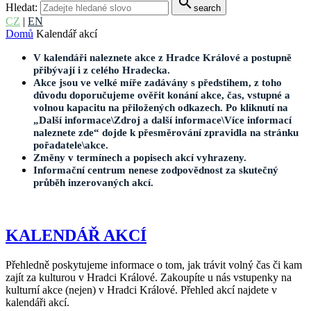
search
Hledat:
search
CZ
|
EN
Domů
Kalendář akcí
V kalendáři naleznete akce z Hradce Králové a postupně
přibývají i z celého Hradecka.
Akce jsou ve velké míře zadávány s předstihem, z toho
důvodu doporučujeme ověřit konání akce, čas, vstupné a
volnou kapacitu na přiložených odkazech. Po kliknutí na
„Další informace\Zdroj a další informace\Více informací
naleznete zde“ dojde k přesměrování zpravidla na stránku
pořadatele\akce.
Změny v termínech a popisech akcí vyhrazeny.
Informační centrum nenese zodpovědnost za skutečný
průběh inzerovaných akcí.
KALENDÁŘ AKCÍ
Přehledně poskytujeme informace o tom, jak trávit volný čas či kam
zajít za kulturou v Hradci Králové. Zakoupíte u nás vstupenky na
kulturní akce (nejen) v Hradci Králové. Přehled akcí najdete v
kalendáři akcí.