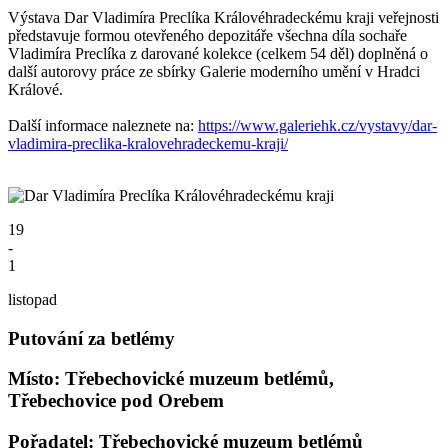
Výstava Dar Vladimíra Preclíka Královéhradeckému kraji veřejnosti
představuje formou otevřeného depozitáře všechna díla sochaře
Vladimíra Preclíka z darované kolekce (celkem 54 děl) doplněná o
další autorovy práce ze sbírky Galerie moderního umění v Hradci
Králové.
Další informace naleznete na:
https://www.galeriehk.cz/vystavy/dar-
vladimira-preclika-kralovehradeckemu-kraji/
19
-
1
listopad
Putování za betlémy
Místo: Třebechovické muzeum betlémů,
Třebechovice pod Orebem
Pořadatel: Třebechovické muzeum betlémů