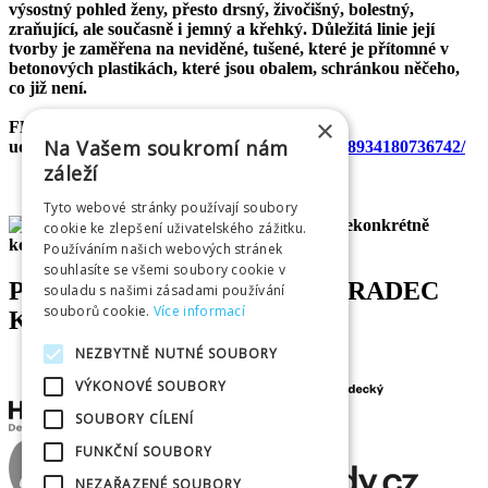
výsostný pohled ženy, přesto drsný, živočišný, bolestný,
zraňující, ale současně i jemný a křehký. Důležitá linie její
tvorby je zaměřena na neviděné, tušené, které je přítomné v
betonových plastikách, které jsou obalem, schránkou něčeho,
co již není.
×
FB
Na Vašem soukromí nám
událost:
https://www.facebook.com/events/1378934180736742/
záleží
Tyto webové stránky používají soubory
cookie ke zlepšení uživatelského zážitku.
Používáním našich webových stránek
souhlasíte se všemi soubory cookie v
PARTNEŘI INFOCENTRA HRADEC
souladu s našimi zásadami používání
souborů cookie.
Více informací
KRÁLOVÉ
NEZBYTNĚ NUTNÉ SOUBORY
VÝKONOVÉ SOUBORY
SOUBORY CÍLENÍ
FUNKČNÍ SOUBORY
NEZAŘAZENÉ SOUBORY