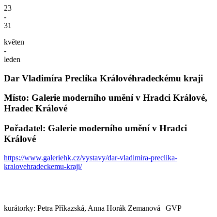
23
-
31
květen
-
leden
Dar Vladimíra Preclíka Královéhradeckému kraji
Místo: Galerie moderního umění v Hradci Králové,
Hradec Králové
Pořadatel: Galerie moderního umění v Hradci
Králové
https://www.galeriehk.cz/vystavy/dar-vladimira-preclika-
kralovehradeckemu-kraji/
kurátorky: Petra Příkazská, Anna Horák Zemanová | GVP