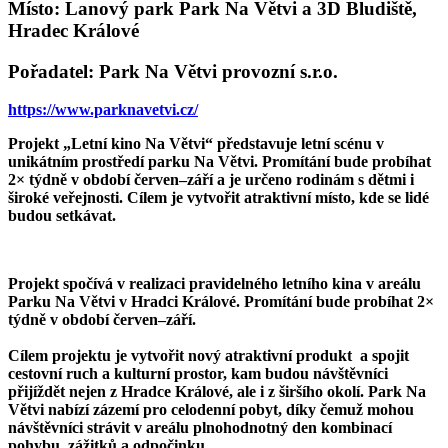
Místo: Lanový park Park Na Větvi a 3D Bludiště,
Hradec Králové
Pořadatel: Park Na Větvi provozní s.r.o.
https://www.parknavetvi.cz/
Projekt „Letní kino Na Větvi“ představuje letní scénu v
unikátním prostředí parku Na Větvi. Promítání bude probíhat
2× týdně v období červen–září a je určeno rodinám s dětmi i
široké veřejnosti. Cílem je vytvořit atraktivní místo, kde se lidé
budou setkávat.
Projekt spočívá v realizaci pravidelného letního kina v areálu
Parku Na Větvi v Hradci Králové. Promítání bude probíhat 2×
týdně v období červen–září.
Cílem projektu je vytvořit nový atraktivní produkt
a spojit
cestovní ruch a kulturní prostor, kam budou návštěvníci
přijíždět nejen z Hradce Králové, ale i z širšího okolí. Park Na
Větvi nabízí zázemí pro celodenní pobyt, díky čemuž mohou
návštěvníci strávit v areálu plnohodnotný den kombinací
pohybu, zážitků a odpočinku.