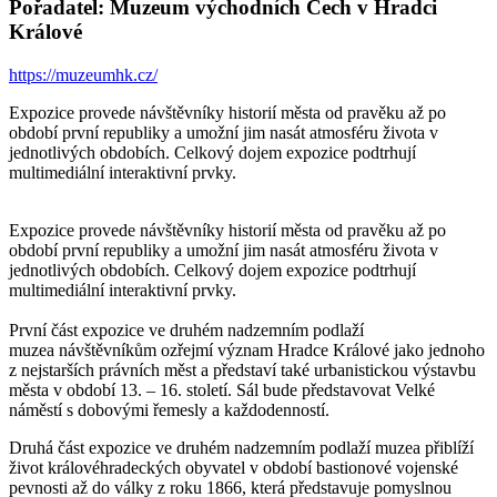
Pořadatel: Muzeum východních Čech v Hradci
Králové
https://muzeumhk.cz/
Expozice provede návštěvníky historií města od pravěku až po
období první republiky a umožní jim nasát atmosféru života v
jednotlivých obdobích. Celkový dojem expozice podtrhují
multimediální interaktivní prvky.
Expozice provede návštěvníky historií města od pravěku až po
období první republiky a umožní jim nasát atmosféru života v
jednotlivých obdobích. Celkový dojem expozice podtrhují
multimediální interaktivní prvky.
První část expozice ve druhém nadzemním podlaží
muzea návštěvníkům ozřejmí význam Hradce Králové jako jednoho
z nejstarších právních měst a představí také urbanistickou výstavbu
města v období 13. – 16. století. Sál bude představovat Velké
náměstí s dobovými řemesly a každodenností.
Druhá část expozice ve druhém nadzemním podlaží muzea přiblíží
život královéhradeckých obyvatel v období bastionové vojenské
pevnosti až do války z roku 1866, která představuje pomyslnou