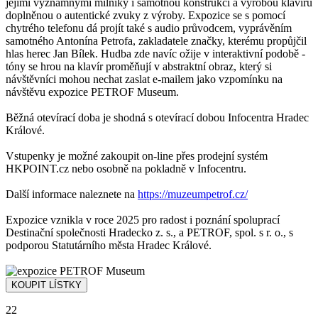
jejími významnými milníky i samotnou konstrukcí a výrobou klavírů
doplněnou o autentické zvuky z výroby. Expozice se s pomocí
chytrého telefonu dá projít také s audio průvodcem, vyprávěním
samotného Antonína Petrofa, zakladatele značky, kterému propůjčil
hlas herec Jan Bílek. Hudba zde navíc ožije v interaktivní podobě -
tóny se hrou na klavír proměňují v abstraktní obraz, který si
návštěvníci mohou nechat zaslat e-mailem jako vzpomínku na
návštěvu expozice PETROF Museum.
Běžná otevírací doba je shodná s otevírací dobou Infocentra Hradec
Králové.
Vstupenky je možné zakoupit on-line přes prodejní systém
HKPOINT.cz nebo osobně na pokladně v Infocentru.
Další informace naleznete na
https://muzeumpetrof.cz/
Expozice vznikla v roce 2025 pro radost i poznání spoluprací
Destinační společnosti Hradecko z. s., a PETROF, spol. s r. o., s
podporou Statutárního města Hradec Králové.
22