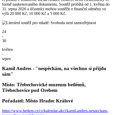
formě naskenovaného dokumentu. Soutěž probíhá od 1. května do
31. srpna 2026 a účastníci mohou soutěžit o finanční odměny ve
výši 20 000 Kč, 10 000 Kč a 5 000 Kč.
24
-
30
květen
-
srpen
Kamil Andres - "nespěchám, na všechno si přijdu
sám"
Místo: Třebechovické muzeum betlémů,
Třebechovice pod Orebem
Pořadatel: Město Hradec Králové
https://www.betlem.cz/cz/kalendar-akci/kamil-andres-nespecham-