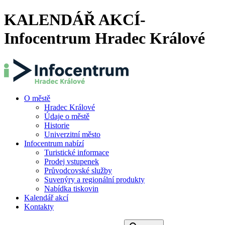
KALENDÁŘ AKCÍ-
Infocentrum Hradec Králové
O městě
Hradec Králové
Údaje o městě
Historie
Univerzitní město
Infocentrum nabízí
Turistické informace
Prodej vstupenek
Průvodcovské služby
Suvenýry a regionální produkty
Nabídka tiskovin
Kalendář akcí
Kontakty