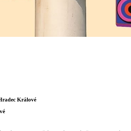
Hradec Králové
vé