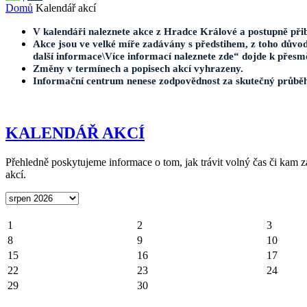
Domů
Kalendář akcí
V kalendáři naleznete akce z Hradce Králové a postupně přib
Akce jsou ve velké míře zadávány s předstihem, z toho důvod
další informace\Více informací naleznete zde“ dojde k přesm
Změny v termínech a popisech akcí vyhrazeny.
Informační centrum nenese zodpovědnost za skutečný průbě
KALENDÁŘ AKCÍ
Přehledně poskytujeme informace o tom, jak trávit volný čas či kam za
akcí.
1
2
3
8
9
10
15
16
17
22
23
24
29
30