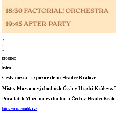
3
-
1
prosinec
-
leden
Cesty města - expozice dějin Hradce Králové
Místo: Muzeum východních Čech v Hradci Králové, 
Pořadatel: Muzeum východních Čech v Hradci Králo
https://muzeumhk.cz/