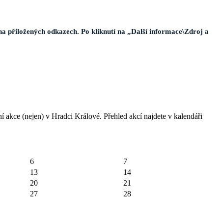
na přiložených odkazech. Po kliknutí na „Další informace\Zdroj a
í akce (nejen) v Hradci Králové. Přehled akcí najdete v kalendáři
6
7
13
14
20
21
27
28