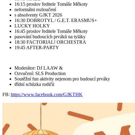
16:15 proslov ředitele Tomáše Měkoty
neformálni rozloučení
s absolventy GJKT 2026
16:30 DOBROTYL / G.E.T. ERASMUS+
LUCKY HOLKY
16:45 proslov ředitele Tomáše Měkoty
pasování budoucích prváků na tyláky
18:30 FACTORIAL! ORCHESTRA
19:45 AFTER-PARTY
Moderátor: DJ LAAW &
Ozvučení: SLS Production
Soutěžní fun aktivity nejenom pro budoucí prváky
třídní schůzka rodičů
FB:
https://www.facebook.com/GJKTHK