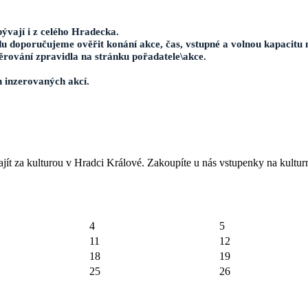
ývají i z celého Hradecka.
u doporučujeme ověřit konání akce, čas, vstupné a volnou kapacitu 
ěrování zpravidla na stránku pořadatele\akce.
h inzerovaných akcí.
jít za kulturou v Hradci Králové. Zakoupíte u nás vstupenky na kulturn
4
5
11
12
18
19
25
26