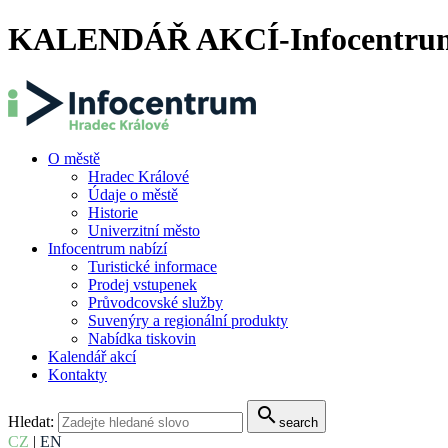
KALENDÁŘ AKCÍ-Infocentrum
O městě
Hradec Králové
Údaje o městě
Historie
Univerzitní město
Infocentrum nabízí
Turistické informace
Prodej vstupenek
Průvodcovské služby
Suvenýry a regionální produkty
Nabídka tiskovin
Kalendář akcí
Kontakty
search
Hledat:
search
CZ
|
EN