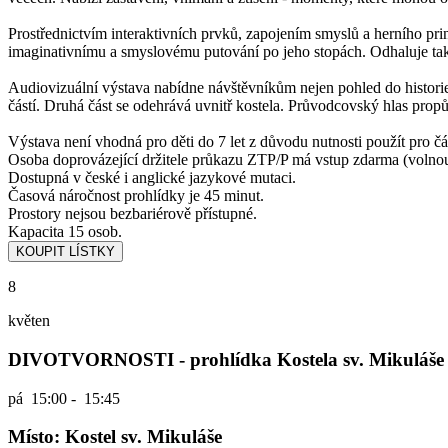
Prostřednictvím interaktivních prvků, zapojením smyslů a herního princ
imaginativnímu a smyslovému putování po jeho stopách. Odhaluje také
Audiovizuální výstava nabídne návštěvníkům nejen pohled do historie
částí. Druhá část se odehrává uvnitř kostela. Průvodcovský hlas propů
Výstava není vhodná pro děti do 7 let z důvodu nutnosti použít pro čá
Osoba doprovázející držitele průkazu ZTP/P má vstup zdarma (volno
Dostupná v české i anglické jazykové mutaci.
Časová náročnost prohlídky je 45 minut.
Prostory nejsou bezbariérově přístupné.
Kapacita 15 osob.
8
květen
DIVOTVORNOSTI - prohlídka Kostela sv. Mikuláše
pá
15:00 - 15:45
Místo: Kostel sv. Mikuláše