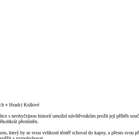
ech v Hradci Králové
átce s neobyčejnou historií umožní návštěvníkům prožít její příběh so
ěkolikrát přemístěn.
toru, který by se svou velikostí téměř schoval do kapsy, a přesto svou
svěžit a rozpohybovat.