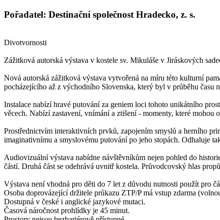
Pořadatel: Destinační společnost Hradecko, z. s.
Divotvornosti
Zážitková autorská výstava v kostele sv. Mikuláše v Jiráskových sad
Nová autorská zážitková výstava vytvořená na míru této kulturní pam
pocházejícího až z východního Slovenska, který byl v průběhu času n
Instalace nabízí hravé putování za geniem loci tohoto unikátního pros
věcech. Nabízí zastavení, vnímání a ztišení - momenty, které mohou o
Prostřednictvím interaktivních prvků, zapojením smyslů a herního princ
imaginativnímu a smyslovému putování po jeho stopách. Odhaluje také
Audiovizuální výstava nabídne návštěvníkům nejen pohled do historie
částí. Druhá část se odehrává uvnitř kostela. Průvodcovský hlas propů
Výstava není vhodná pro děti do 7 let z důvodu nutnosti použít pro čá
Osoba doprovázející držitele průkazu ZTP/P má vstup zdarma (volno
Dostupná v české i anglické jazykové mutaci.
Časová náročnost prohlídky je 45 minut.
Prostory nejsou bezbariérově přístupné.