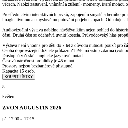
věcech. Nabízí zastavení, vnímání a ztišení - momenty, které mohou o
Prostřednictvím interaktivních prvků, zapojením smyslů a herního princ
imaginativnímu a smyslovému putování po jeho stopách. Odhaluje také
Audiovizuální výstava nabídne návštěvníkům nejen pohled do historie
částí. Druhá část se odehrává uvnitř kostela. Průvodcovský hlas propů
Výstava není vhodná pro děti do 7 let z důvodu nutnosti použít pro čá
Osoba doprovázející držitele průkazu ZTP/P má vstup zdarma (volno
Dostupná v české i anglické jazykové mutaci.
Časová náročnost prohlídky je 45 minut.
Prostory nejsou bezbariérově přístupné.
Kapacita 15 osob.
8
květen
ZVON AUGUSTIN 2026
pá
17:00 - 17:15