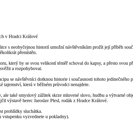
ech v Hradci Králové
átce s neobyčejnou historií umožní návštěvníkům prožít její příběh so
ěkolikrát přemístěn.
toru, který by se svou velikostí téměř schoval do kapsy, a přesto svou
svěžit a rozpohybovat.
ipu se návštěvníci dotknou historie i současnosti tohoto jedinečného pro
 tajemství, která v běžném průvodci nenajdete.
, ale také smyslový zážitek skrze mluvené slovo, hudbu a výtvarné obj
jčil výstavě herec Jaroslav Plesl, rodák z Hradce Králové.
st prohlídky sluchátka.
u vstupenku vyzvednete u pokladny).