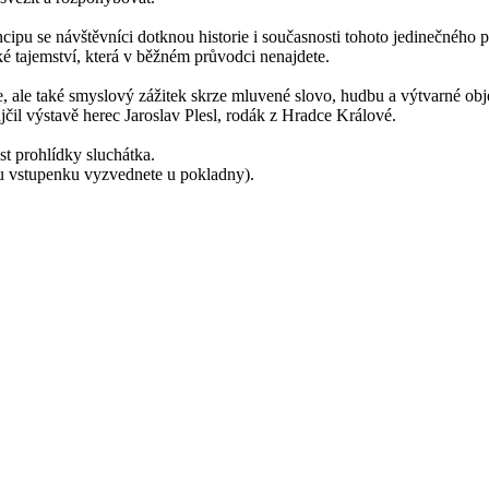
ipu se návštěvníci dotknou historie i současnosti tohoto jedinečného pro
 tajemství, která v běžném průvodci nenajdete.
, ale také smyslový zážitek skrze mluvené slovo, hudbu a výtvarné obj
jčil výstavě herec Jaroslav Plesl, rodák z Hradce Králové.
st prohlídky sluchátka.
u vstupenku vyzvednete u pokladny).