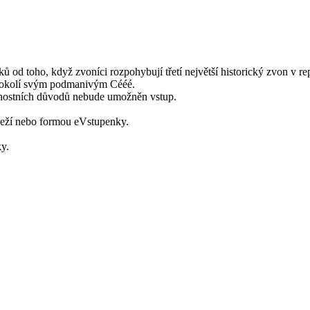
 od toho, když zvoníci rozpohybují třetí největší historický zvon v re
ého okolí svým podmanivým Cééé.
čnostních důvodů nebude umožněn vstup.
řeží nebo formou eVstupenky.
y.