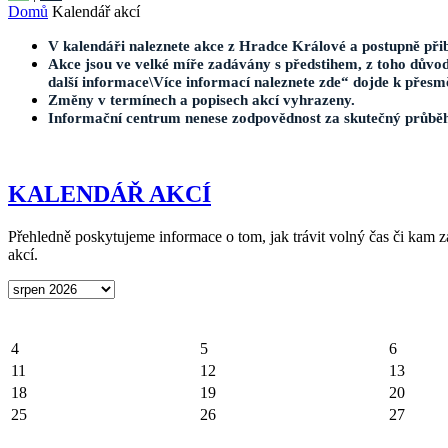
Domů
Kalendář akcí
V kalendáři naleznete akce z Hradce Králové a postupně přib
Akce jsou ve velké míře zadávány s předstihem, z toho důvod
další informace\Více informací naleznete zde“ dojde k přesm
Změny v termínech a popisech akcí vyhrazeny.
Informační centrum nenese zodpovědnost za skutečný průbě
KALENDÁŘ AKCÍ
Přehledně poskytujeme informace o tom, jak trávit volný čas či kam za
akcí.
4
5
6
11
12
13
18
19
20
25
26
27