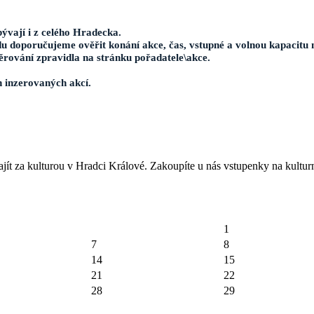
ývají i z celého Hradecka.
u doporučujeme ověřit konání akce, čas, vstupné a volnou kapacitu 
ěrování zpravidla na stránku pořadatele\akce.
h inzerovaných akcí.
jít za kulturou v Hradci Králové. Zakoupíte u nás vstupenky na kulturn
1
7
8
14
15
21
22
28
29