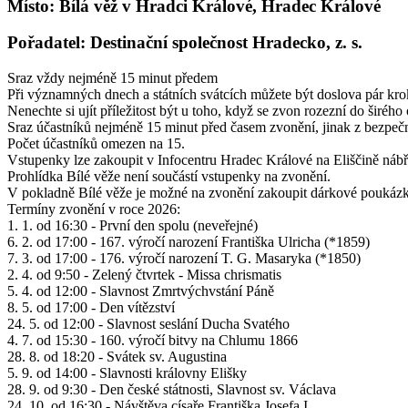
Místo: Bílá věž v Hradci Králové, Hradec Králové
Pořadatel: Destinační společnost Hradecko, z. s.
Sraz vždy nejméně 15 minut předem
Při významných dnech a státních svátcích můžete být doslova pár kroků
Nenechte si ujít příležitost být u toho, když se zvon rozezní do šir
Sraz účastníků nejméně 15 minut před časem zvonění, jinak z bezpe
Počet účastníků omezen na 15.
Vstupenky lze zakoupit v Infocentru Hradec Králové na Eliščině náb
Prohlídka Bílé věže není součástí vstupenky na zvonění.
V pokladně Bílé věže je možné na zvonění zakoupit dárkové poukázk
Termíny zvonění v roce 2026:
1. 1. od 16:30 - První den spolu (neveřejné)
6. 2. od 17:00 - 167. výročí narození Františka Ulricha (*1859)
7. 3. od 17:00 - 176. výročí narození T. G. Masaryka (*1850)
2. 4. od 9:50 - Zelený čtvrtek - Missa chrismatis
5. 4. od 12:00 - Slavnost Zmrtvýchvstání Páně
8. 5. od 17:00 - Den vítězství
24. 5. od 12:00 - Slavnost seslání Ducha Svatého
4. 7. od 15:30 - 160. výročí bitvy na Chlumu 1866
28. 8. od 18:20 - Svátek sv. Augustina
5. 9. od 14:00 - Slavnosti královny Elišky
28. 9. od 9:30 - Den české státnosti, Slavnost sv. Václava
24. 10. od 16:30 - Návštěva císaře Františka Josefa I.