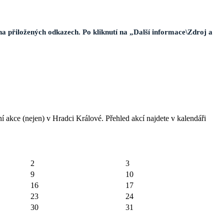
na přiložených odkazech. Po kliknutí na „Další informace\Zdroj a
í akce (nejen) v Hradci Králové. Přehled akcí najdete v kalendáři
2
3
9
10
16
17
23
24
30
31