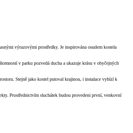
učasnými výrazovými prostředky. Je inspirována osudem kostela
 přítomností v parku pozvedá ducha a ukazuje krásu v obyčejných
storu. Stejně jako kostel putoval krajinou, i instalace vybízí k
ekty. Prostřednictvím sluchátek budou provedeni první, venkovní