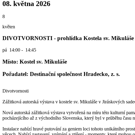
08. května 2026
8
květen
DIVOTVORNOSTI - prohlídka Kostela sv. Mikuláše
pá
14:00 - 14:45
Místo: Kostel sv. Mikuláše
Pořadatel: Destinační společnost Hradecko, z. s.
Divotvornosti
Zážitková autorská výstava v kostele sv. Mikuláše v Jiráskových sad
Nová autorská zážitková výstava vytvořená na míru této kulturní pam
pocházejícího až z východního Slovenska, který byl v průběhu času n
Instalace nabízí hravé putování za geniem loci tohoto unikátního pros
věcech. Nabízí zastavení, vnímání a ztišení - momenty, které mohou o