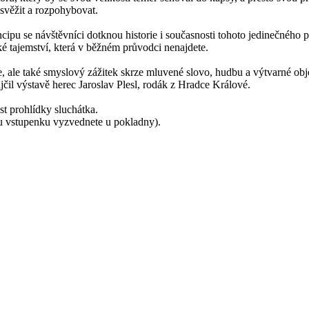
svěžit a rozpohybovat.
ipu se návštěvníci dotknou historie i současnosti tohoto jedinečného pro
 tajemství, která v běžném průvodci nenajdete.
, ale také smyslový zážitek skrze mluvené slovo, hudbu a výtvarné obj
jčil výstavě herec Jaroslav Plesl, rodák z Hradce Králové.
st prohlídky sluchátka.
u vstupenku vyzvednete u pokladny).