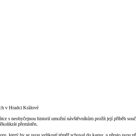
ech v Hradci Králové
átce s neobyčejnou historií umožní návštěvníkům prožít její příběh so
ěkolikrát přemístěn.
toru, který by se svou velikostí téměř schoval do kapsy, a přesto svou