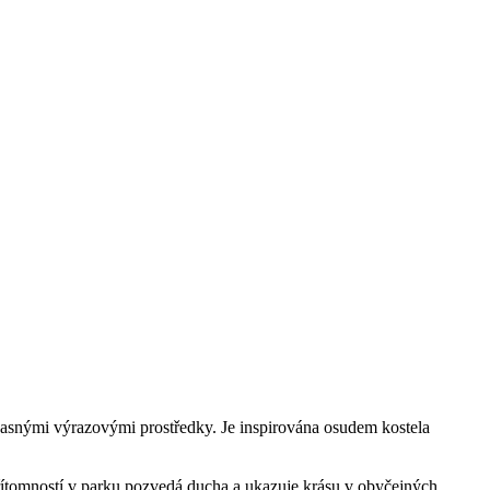
učasnými výrazovými prostředky. Je inspirována osudem kostela
 přítomností v parku pozvedá ducha a ukazuje krásu v obyčejných