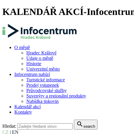
KALENDÁŘ AKCÍ-Infocentrum
O městě
Hradec Králové
Údaje o městě
Historie
Univerzitní město
Infocentrum nabízí
Turistické informace
Prodej vstupenek
Průvodcovské služby
Suvenýry a regionální produkty
Nabídka tiskovin
Kalendář akcí
Kontakty
search
Hledat:
search
CZ
|
EN