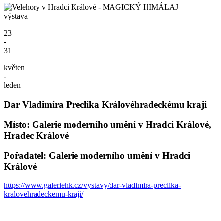
výstava
23
-
31
květen
-
leden
Dar Vladimíra Preclíka Královéhradeckému kraji
Místo: Galerie moderního umění v Hradci Králové,
Hradec Králové
Pořadatel: Galerie moderního umění v Hradci
Králové
https://www.galeriehk.cz/vystavy/dar-vladimira-preclika-
kralovehradeckemu-kraji/