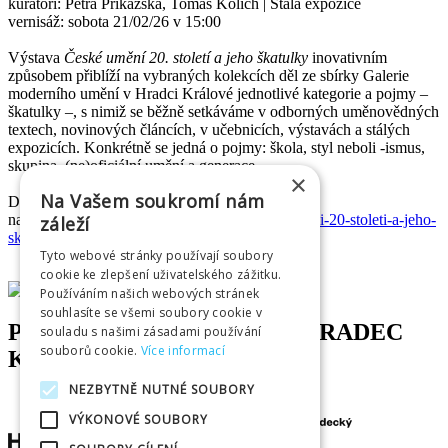
kurátoři: Petra Příkazská, Tomáš Kolich | Stálá expozice
vernisáž: sobota 21/02/26 v 15:00
Výstava
České umění 20. století a jeho škatulky
inovativním
způsobem přiblíží na vybraných kolekcích děl ze sbírky Galerie
moderního umění v Hradci Králové jednotlivé kategorie a pojmy –
škatulky –, s nimiž se běžně setkáváme v odborných uměnovědných
textech, novinových článcích, v učebnicích, výstavách a stálých
expozicích. Konkrétně se jedná o pojmy: škola, styl neboli -ismus,
skupina, (ne)oficiální umění a generace.
×
Na Vašem soukromí nám
Další informace naleznete
na:
https://www.galeriehk.cz/vystavy/ceske-umeni-20-stoleti-a-jeho-
záleží
skatulky/
Tyto webové stránky používají soubory
cookie ke zlepšení uživatelského zážitku.
Používáním našich webových stránek
souhlasíte se všemi soubory cookie v
PARTNEŘI INFOCENTRA HRADEC
souladu s našimi zásadami používání
souborů cookie.
Více informací
KRÁLOVÉ
NEZBYTNĚ NUTNÉ SOUBORY
VÝKONOVÉ SOUBORY