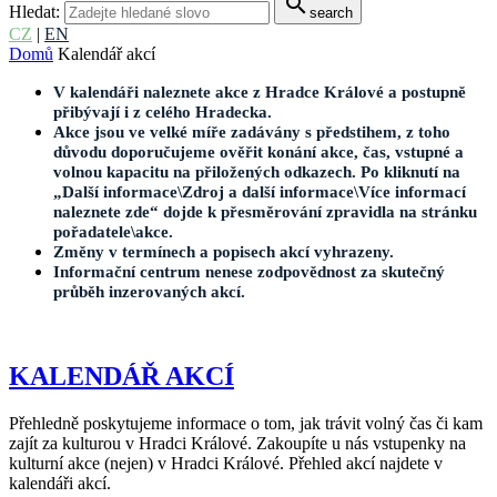
search
Hledat:
search
CZ
|
EN
Domů
Kalendář akcí
V kalendáři naleznete akce z Hradce Králové a postupně
přibývají i z celého Hradecka.
Akce jsou ve velké míře zadávány s předstihem, z toho
důvodu doporučujeme ověřit konání akce, čas, vstupné a
volnou kapacitu na přiložených odkazech. Po kliknutí na
„Další informace\Zdroj a další informace\Více informací
naleznete zde“ dojde k přesměrování zpravidla na stránku
pořadatele\akce.
Změny v termínech a popisech akcí vyhrazeny.
Informační centrum nenese zodpovědnost za skutečný
průběh inzerovaných akcí.
KALENDÁŘ AKCÍ
Přehledně poskytujeme informace o tom, jak trávit volný čas či kam
zajít za kulturou v Hradci Králové. Zakoupíte u nás vstupenky na
kulturní akce (nejen) v Hradci Králové. Přehled akcí najdete v
kalendáři akcí.