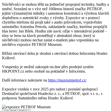
Návštěvníci se mohou těšit na jedinečné propojení techniky, hudby a
umění. Seznámí se s více než 160letou historií značky PETROF,
jejími významnými milníky i samotnou konstrukcí a výrobou klavírů
doplněnou o autentické zvuky z výroby. Expozice se s pomocí
chytrého telefonu dá projít také s audio průvodcem, vyprávěním
samotného Antonína Petrofa, zakladatele značky, kterému propůjčil
hlas herec Jan Bílek. Hudba zde navíc ožije v interaktivní podobě -
tóny se hrou na klavír proměňují v abstraktní obraz, který si
návštěvníci mohou nechat zaslat e-mailem jako vzpomínku na
návštěvu expozice PETROF Museum.
Běžná otevírací doba je shodná s otevírací dobou Infocentra Hradec
Králové.
Vstupenky je možné zakoupit on-line přes prodejní systém
HKPOINT.cz nebo osobně na pokladně v Infocentru.
Další informace naleznete na
https://muzeumpetrof.cz/
Expozice vznikla v roce 2025 pro radost i poznání spoluprací
Destinační společnosti Hradecko z. s., a PETROF, spol. s r. o., s
podporou Statutárního města Hradec Králové.