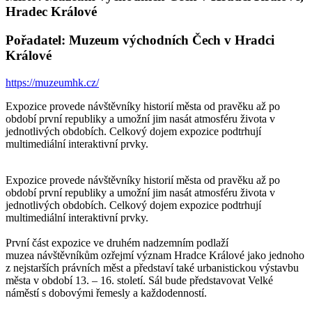
Hradec Králové
Pořadatel: Muzeum východních Čech v Hradci
Králové
https://muzeumhk.cz/
Expozice provede návštěvníky historií města od pravěku až po
období první republiky a umožní jim nasát atmosféru života v
jednotlivých obdobích. Celkový dojem expozice podtrhují
multimediální interaktivní prvky.
Expozice provede návštěvníky historií města od pravěku až po
období první republiky a umožní jim nasát atmosféru života v
jednotlivých obdobích. Celkový dojem expozice podtrhují
multimediální interaktivní prvky.
První část expozice ve druhém nadzemním podlaží
muzea návštěvníkům ozřejmí význam Hradce Králové jako jednoho
z nejstarších právních měst a představí také urbanistickou výstavbu
města v období 13. – 16. století. Sál bude představovat Velké
náměstí s dobovými řemesly a každodenností.