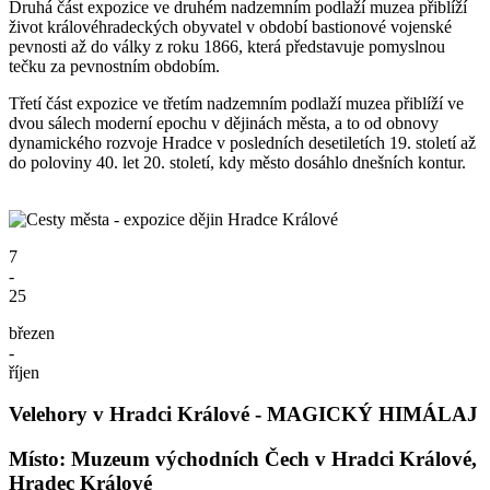
Druhá část expozice ve druhém nadzemním podlaží muzea přiblíží
život královéhradeckých obyvatel v období bastionové vojenské
pevnosti až do války z roku 1866, která představuje pomyslnou
tečku za pevnostním obdobím.
Třetí část expozice ve třetím nadzemním podlaží muzea přiblíží ve
dvou sálech moderní epochu v dějinách města, a to od obnovy
dynamického rozvoje Hradce v posledních desetiletích 19. století až
do poloviny 40. let 20. století, kdy město dosáhlo dnešních kontur.
7
-
25
březen
-
říjen
Velehory v Hradci Králové - MAGICKÝ HIMÁLAJ
Místo: Muzeum východních Čech v Hradci Králové,
Hradec Králové