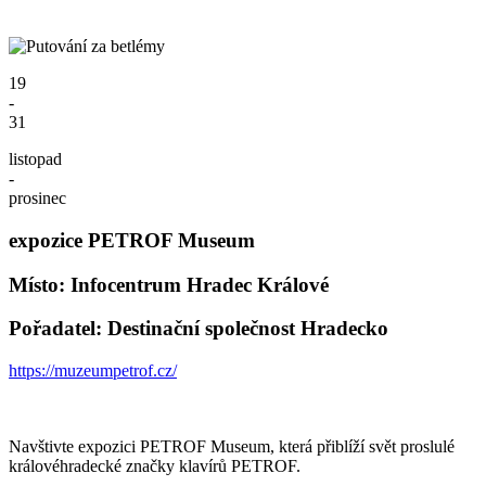
19
-
31
listopad
-
prosinec
expozice PETROF Museum
Místo: Infocentrum Hradec Králové
Pořadatel: Destinační společnost Hradecko
https://muzeumpetrof.cz/
Navštivte expozici PETROF Museum, která přiblíží svět proslulé
královéhradecké značky klavírů PETROF.