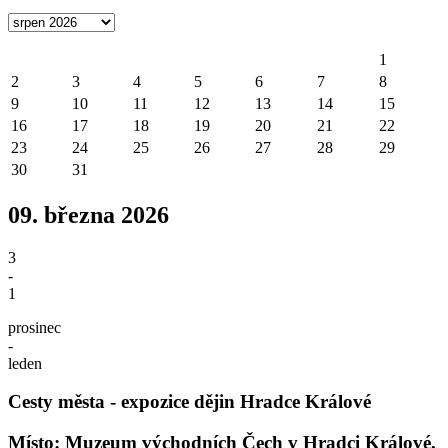
1
2
3
4
5
6
7
8
9
10
11
12
13
14
15
16
17
18
19
20
21
22
23
24
25
26
27
28
29
30
31
09. března 2026
3
-
1
prosinec
-
leden
Cesty města - expozice dějin Hradce Králové
Místo: Muzeum východních Čech v Hradci Králové,