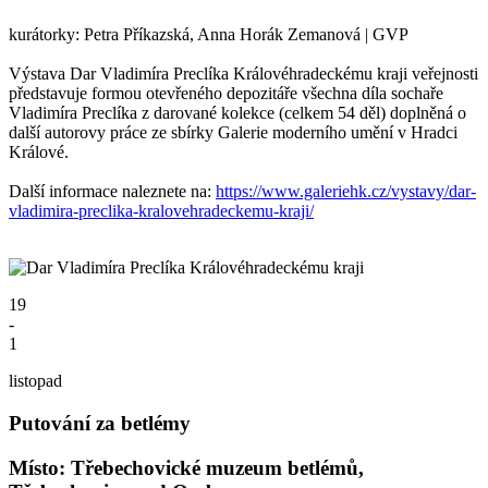
kurátorky: Petra Příkazská, Anna Horák Zemanová | GVP
Výstava Dar Vladimíra Preclíka Královéhradeckému kraji veřejnosti
představuje formou otevřeného depozitáře všechna díla sochaře
Vladimíra Preclíka z darované kolekce (celkem 54 děl) doplněná o
další autorovy práce ze sbírky Galerie moderního umění v Hradci
Králové.
Další informace naleznete na:
https://www.galeriehk.cz/vystavy/dar-
vladimira-preclika-kralovehradeckemu-kraji/
19
-
1
listopad
Putování za betlémy
Místo: Třebechovické muzeum betlémů,