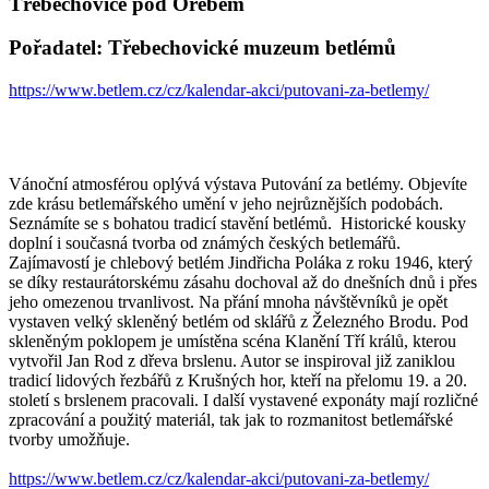
Třebechovice pod Orebem
Pořadatel: Třebechovické muzeum betlémů
https://www.betlem.cz/cz/kalendar-akci/putovani-za-betlemy/
Vánoční atmosférou oplývá výstava Putování za betlémy. Objevíte
zde krásu betlemářského umění v jeho nejrůznějších podobách.
Seznámíte se s bohatou tradicí stavění betlémů. Historické kousky
doplní i současná tvorba od známých českých betlemářů.
Zajímavostí je chlebový betlém Jindřicha Poláka z roku 1946, který
se díky restaurátorskému zásahu dochoval až do dnešních dnů i přes
jeho omezenou trvanlivost. Na přání mnoha návštěvníků je opět
vystaven velký skleněný betlém od sklářů z Železného Brodu. Pod
skleněným poklopem je umístěna scéna Klanění Tří králů, kterou
vytvořil Jan Rod z dřeva brslenu. Autor se inspiroval již zaniklou
tradicí lidových řezbářů z Krušných hor, kteří na přelomu 19. a 20.
století s brslenem pracovali. I další vystavené exponáty mají rozličné
zpracování a použitý materiál, tak jak to rozmanitost betlemářské
tvorby umožňuje.
https://www.betlem.cz/cz/kalendar-akci/putovani-za-betlemy/