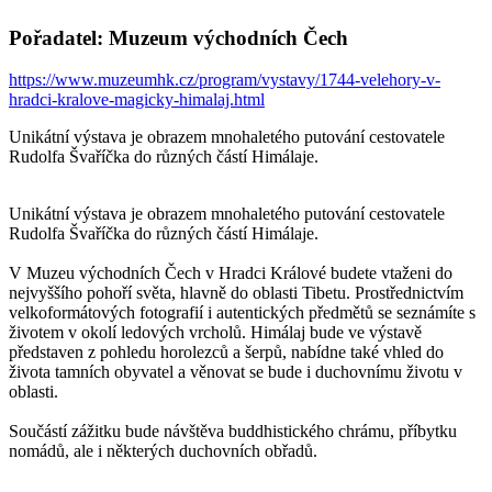
Pořadatel: Muzeum východních Čech
https://www.muzeumhk.cz/program/vystavy/1744-velehory-v-
hradci-kralove-magicky-himalaj.html
Unikátní výstava je obrazem mnohaletého putování cestovatele
Rudolfa Švaříčka do různých částí Himálaje.
Unikátní výstava je obrazem mnohaletého putování cestovatele
Rudolfa Švaříčka do různých částí Himálaje.
V Muzeu východních Čech v Hradci Králové budete vtaženi do
nejvyššího pohoří světa, hlavně do oblasti Tibetu. Prostřednictvím
velkoformátových fotografií i autentických předmětů se seznámíte s
životem v okolí ledových vrcholů. Himálaj bude ve výstavě
představen z pohledu horolezců a šerpů, nabídne také vhled do
života tamních obyvatel a věnovat se bude i duchovnímu životu v
oblasti.
Součástí zážitku bude návštěva buddhistického chrámu, příbytku
nomádů, ale i některých duchovních obřadů.