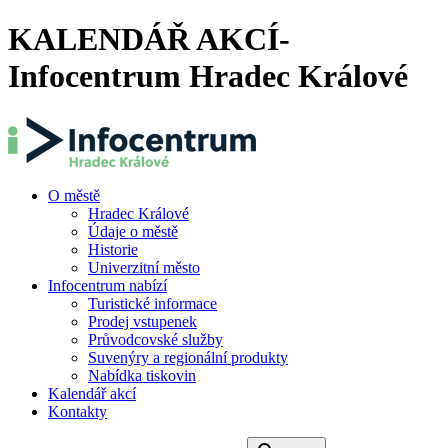
KALENDÁŘ AKCÍ-
Infocentrum Hradec Králové
O městě
Hradec Králové
Údaje o městě
Historie
Univerzitní město
Infocentrum nabízí
Turistické informace
Prodej vstupenek
Průvodcovské služby
Suvenýry a regionální produkty
Nabídka tiskovin
Kalendář akcí
Kontakty