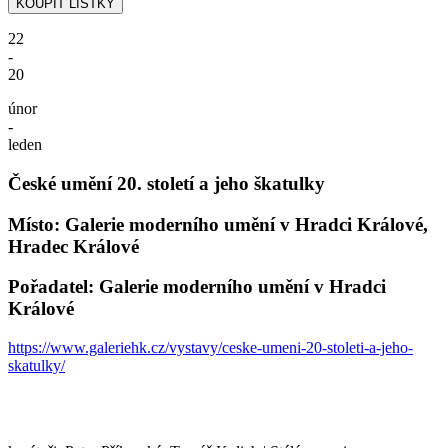
22
-
20
únor
-
leden
České umění 20. století a jeho škatulky
Místo: Galerie moderního umění v Hradci Králové,
Hradec Králové
Pořadatel: Galerie moderního umění v Hradci
Králové
https://www.galeriehk.cz/vystavy/ceske-umeni-20-stoleti-a-jeho-
skatulky/