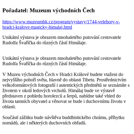
Pořadatel: Muzeum východních Čech
https://www.muzeumhk.cz/program/vystavy/1744-velehory-v-
hradci-kralove-magicky-himalaj.html
Unikátní výstava je obrazem mnohaletého putování cestovatele
Rudolfa Švaříčka do různých částí Himálaje.
Unikátní výstava je obrazem mnohaletého putování cestovatele
Rudolfa Švaříčka do různých částí Himálaje.
V Muzeu východních Čech v Hradci Králové budete vtaženi do
nejvyššího pohoří světa, hlavně do oblasti Tibetu. Prostřednictvím
velkoformátových fotografií i autentických předmětů se seznámíte s
životem v okolí ledových vrcholů. Himálaj bude ve výstavě
představen z pohledu horolezců a šerpů, nabídne také vhled do
života tamních obyvatel a věnovat se bude i duchovnímu životu v
oblasti.
Součástí zážitku bude návštěva buddhistického chrámu, příbytku
nomádů, ale i některých duchovních obřadů.