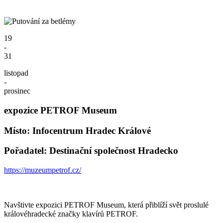
19
-
31
listopad
-
prosinec
expozice PETROF Museum
Místo: Infocentrum Hradec Králové
Pořadatel: Destinační společnost Hradecko
https://muzeumpetrof.cz/
Navštivte expozici PETROF Museum, která přiblíží svět proslulé
královéhradecké značky klavírů PETROF.