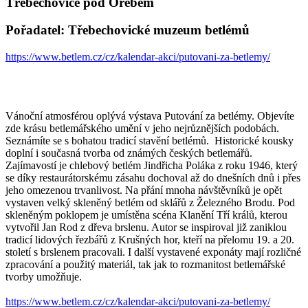
Třebechovice pod Orebem
Pořadatel: Třebechovické muzeum betlémů
https://www.betlem.cz/cz/kalendar-akci/putovani-za-betlemy/
Vánoční atmosférou oplývá výstava Putování za betlémy. Objevíte
zde krásu betlemářského umění v jeho nejrůznějších podobách.
Seznámíte se s bohatou tradicí stavění betlémů. Historické kousky
doplní i současná tvorba od známých českých betlemářů.
Zajímavostí je chlebový betlém Jindřicha Poláka z roku 1946, který
se díky restaurátorskému zásahu dochoval až do dnešních dnů i přes
jeho omezenou trvanlivost. Na přání mnoha návštěvníků je opět
vystaven velký skleněný betlém od sklářů z Železného Brodu. Pod
skleněným poklopem je umístěna scéna Klanění Tří králů, kterou
vytvořil Jan Rod z dřeva brslenu. Autor se inspiroval již zaniklou
tradicí lidových řezbářů z Krušných hor, kteří na přelomu 19. a 20.
století s brslenem pracovali. I další vystavené exponáty mají rozličné
zpracování a použitý materiál, tak jak to rozmanitost betlemářské
tvorby umožňuje.
https://www.betlem.cz/cz/kalendar-akci/putovani-za-betlemy/