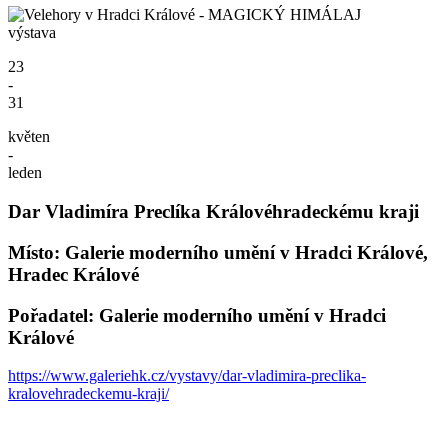
výstava
23
-
31
květen
-
leden
Dar Vladimíra Preclíka Královéhradeckému kraji
Místo: Galerie moderního umění v Hradci Králové,
Hradec Králové
Pořadatel: Galerie moderního umění v Hradci
Králové
https://www.galeriehk.cz/vystavy/dar-vladimira-preclika-
kralovehradeckemu-kraji/