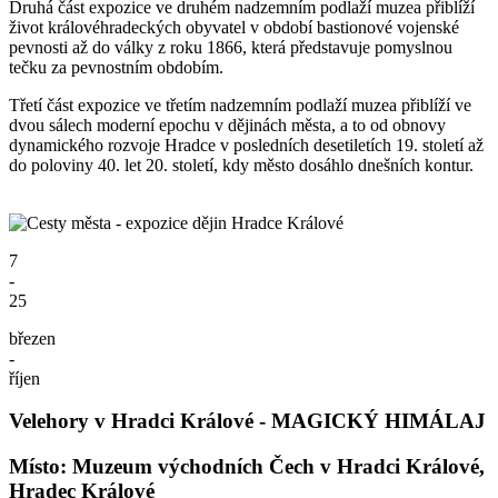
Druhá část expozice ve druhém nadzemním podlaží muzea přiblíží
život královéhradeckých obyvatel v období bastionové vojenské
pevnosti až do války z roku 1866, která představuje pomyslnou
tečku za pevnostním obdobím.
Třetí část expozice ve třetím nadzemním podlaží muzea přiblíží ve
dvou sálech moderní epochu v dějinách města, a to od obnovy
dynamického rozvoje Hradce v posledních desetiletích 19. století až
do poloviny 40. let 20. století, kdy město dosáhlo dnešních kontur.
7
-
25
březen
-
říjen
Velehory v Hradci Králové - MAGICKÝ HIMÁLAJ
Místo: Muzeum východních Čech v Hradci Králové,
Hradec Králové