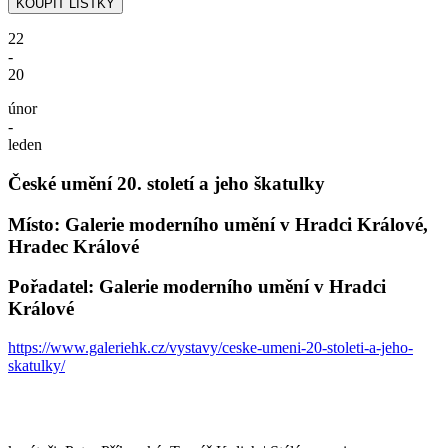
22
-
20
únor
-
leden
České umění 20. století a jeho škatulky
Místo: Galerie moderního umění v Hradci Králové,
Hradec Králové
Pořadatel: Galerie moderního umění v Hradci
Králové
https://www.galeriehk.cz/vystavy/ceske-umeni-20-stoleti-a-jeho-
skatulky/