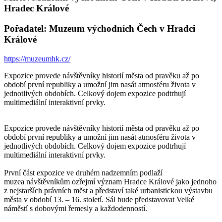
Hradec Králové
Pořadatel: Muzeum východních Čech v Hradci
Králové
https://muzeumhk.cz/
Expozice provede návštěvníky historií města od pravěku až po
období první republiky a umožní jim nasát atmosféru života v
jednotlivých obdobích. Celkový dojem expozice podtrhují
multimediální interaktivní prvky.
Expozice provede návštěvníky historií města od pravěku až po
období první republiky a umožní jim nasát atmosféru života v
jednotlivých obdobích. Celkový dojem expozice podtrhují
multimediální interaktivní prvky.
První část expozice ve druhém nadzemním podlaží
muzea návštěvníkům ozřejmí význam Hradce Králové jako jednoho
z nejstarších právních měst a představí také urbanistickou výstavbu
města v období 13. – 16. století. Sál bude představovat Velké
náměstí s dobovými řemesly a každodenností.