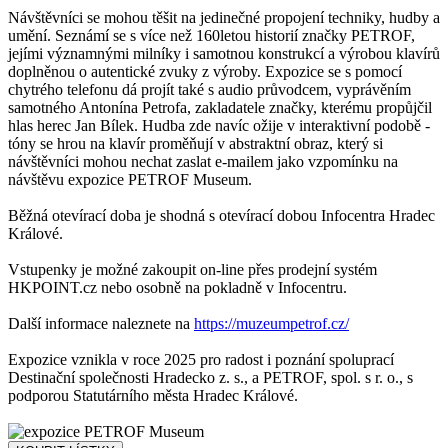
Návštěvníci se mohou těšit na jedinečné propojení techniky, hudby a
umění. Seznámí se s více než 160letou historií značky PETROF,
jejími významnými milníky i samotnou konstrukcí a výrobou klavírů
doplněnou o autentické zvuky z výroby. Expozice se s pomocí
chytrého telefonu dá projít také s audio průvodcem, vyprávěním
samotného Antonína Petrofa, zakladatele značky, kterému propůjčil
hlas herec Jan Bílek. Hudba zde navíc ožije v interaktivní podobě -
tóny se hrou na klavír proměňují v abstraktní obraz, který si
návštěvníci mohou nechat zaslat e-mailem jako vzpomínku na
návštěvu expozice PETROF Museum.
Běžná otevírací doba je shodná s otevírací dobou Infocentra Hradec
Králové.
Vstupenky je možné zakoupit on-line přes prodejní systém
HKPOINT.cz nebo osobně na pokladně v Infocentru.
Další informace naleznete na
https://muzeumpetrof.cz/
Expozice vznikla v roce 2025 pro radost i poznání spoluprací
Destinační společnosti Hradecko z. s., a PETROF, spol. s r. o., s
podporou Statutárního města Hradec Králové.