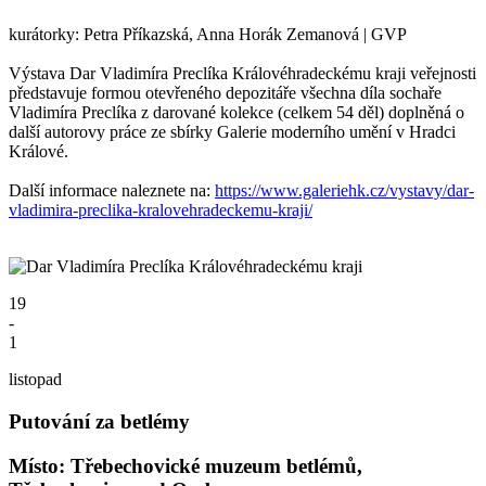
kurátorky: Petra Příkazská, Anna Horák Zemanová | GVP
Výstava Dar Vladimíra Preclíka Královéhradeckému kraji veřejnosti
představuje formou otevřeného depozitáře všechna díla sochaře
Vladimíra Preclíka z darované kolekce (celkem 54 děl) doplněná o
další autorovy práce ze sbírky Galerie moderního umění v Hradci
Králové.
Další informace naleznete na:
https://www.galeriehk.cz/vystavy/dar-
vladimira-preclika-kralovehradeckemu-kraji/
19
-
1
listopad
Putování za betlémy
Místo: Třebechovické muzeum betlémů,