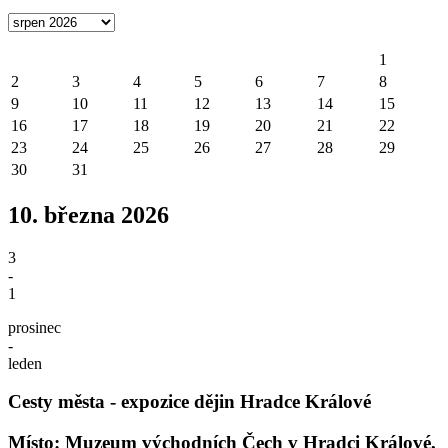
1
2
3
4
5
6
7
8
9
10
11
12
13
14
15
16
17
18
19
20
21
22
23
24
25
26
27
28
29
30
31
10. března 2026
3
-
1
prosinec
-
leden
Cesty města - expozice dějin Hradce Králové
Místo: Muzeum východních Čech v Hradci Králové,