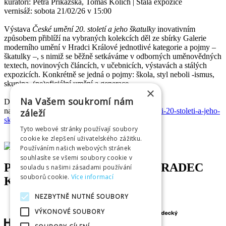
kurátoři: Petra Příkazská, Tomáš Kolich | Stálá expozice
vernisáž: sobota 21/02/26 v 15:00
Výstava
České umění 20. století a jeho škatulky
inovativním
způsobem přiblíží na vybraných kolekcích děl ze sbírky Galerie
moderního umění v Hradci Králové jednotlivé kategorie a pojmy –
škatulky –, s nimiž se běžně setkáváme v odborných uměnovědných
textech, novinových článcích, v učebnicích, výstavách a stálých
expozicích. Konkrétně se jedná o pojmy: škola, styl neboli -ismus,
skupina, (ne)oficiální umění a generace.
×
Na Vašem soukromí nám
Další informace naleznete
na:
https://www.galeriehk.cz/vystavy/ceske-umeni-20-stoleti-a-jeho-
záleží
skatulky/
Tyto webové stránky používají soubory
cookie ke zlepšení uživatelského zážitku.
Používáním našich webových stránek
souhlasíte se všemi soubory cookie v
PARTNEŘI INFOCENTRA HRADEC
souladu s našimi zásadami používání
souborů cookie.
Více informací
KRÁLOVÉ
NEZBYTNĚ NUTNÉ SOUBORY
VÝKONOVÉ SOUBORY