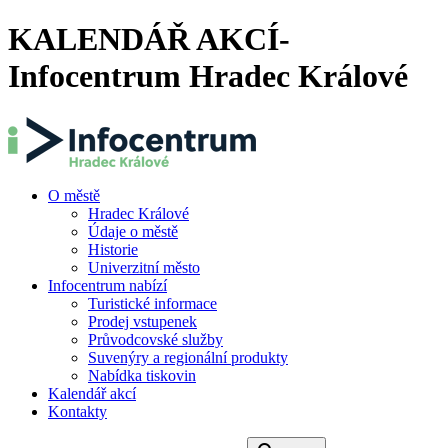
KALENDÁŘ AKCÍ-
Infocentrum Hradec Králové
O městě
Hradec Králové
Údaje o městě
Historie
Univerzitní město
Infocentrum nabízí
Turistické informace
Prodej vstupenek
Průvodcovské služby
Suvenýry a regionální produkty
Nabídka tiskovin
Kalendář akcí
Kontakty