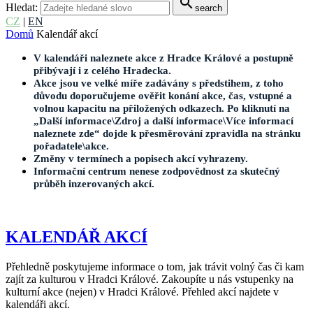
search
Hledat:
search
CZ
|
EN
Domů
Kalendář akcí
V kalendáři naleznete akce z Hradce Králové a postupně
přibývají i z celého Hradecka.
Akce jsou ve velké míře zadávány s předstihem, z toho
důvodu doporučujeme ověřit konání akce, čas, vstupné a
volnou kapacitu na přiložených odkazech. Po kliknutí na
„Další informace\Zdroj a další informace\Více informací
naleznete zde“ dojde k přesměrování zpravidla na stránku
pořadatele\akce.
Změny v termínech a popisech akcí vyhrazeny.
Informační centrum nenese zodpovědnost za skutečný
průběh inzerovaných akcí.
KALENDÁŘ AKCÍ
Přehledně poskytujeme informace o tom, jak trávit volný čas či kam
zajít za kulturou v Hradci Králové. Zakoupíte u nás vstupenky na
kulturní akce (nejen) v Hradci Králové. Přehled akcí najdete v
kalendáři akcí.