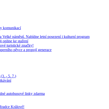
ky komunikací
 Velké náměstí. Nabídne letní posezení i kulturní program
 online ke stažení
ové turistické značky!
operního pěvce a propojí generace
3. - 5. 7.)
tkávání
ádné autobusové linky zdarma
Hradce Králové!