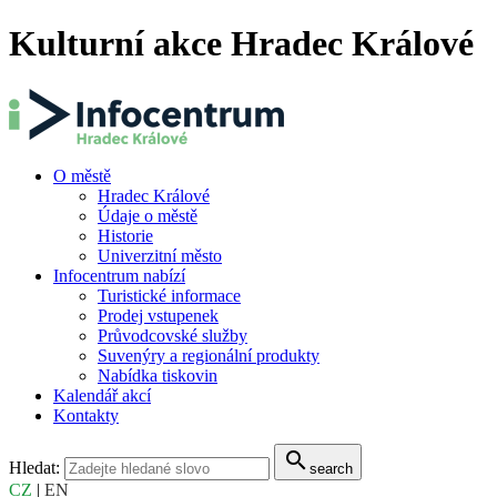
Kulturní akce Hradec Králové
O městě
Hradec Králové
Údaje o městě
Historie
Univerzitní město
Infocentrum nabízí
Turistické informace
Prodej vstupenek
Průvodcovské služby
Suvenýry a regionální produkty
Nabídka tiskovin
Kalendář akcí
Kontakty
search
Hledat:
search
CZ
|
EN